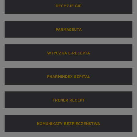
DECYZJE GIF
FARMACEUTA
WTYCZKA E-RECEPTA
PHARMINDEX SZPITAL
TRENER RECEPT
KOMUNIKATY BEZPIECZEŃSTWA