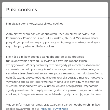
Pliki cookies
Niniejsza strona korzysta z plików cookies
Pharmindex Mobile
INSTALUJ
ZA DARMO - w Google Play
Administratorem danych osobowych użytkowników serwisu jest
Pharmindex Poland Sp. z o.o., ul. Olkuska 7, 02-604 Warszawa, które
pozyskuje i przetwarza przy pomocy niniejszego serwisu, co odbywa
Pharmindex - lider wi
się m.in. przy użyciu plików cookies.
ZALOGUJ SIĘ
ZAREJESTRUJ SIĘ
Niektóre z plików cookies są niezbędne do prawidłowego
funkcjonowania serwisu i w związku z tym nie można z nich
zrezygnować. W przypadku wyrażenia zgody pliki cookies stosowane
są również w celu poprawy komfortu korzystania z serwisu, integracji
serwisu z treściami dostarczanymi przez zewnętrznych dostawców i w
Wpisz nazwę lub substancję czynną
celu śledzenia aktywności użytkowników dla potrzeb marketingowych.
Wyrażona zgoda jest dobrowolna i można ją w dowolnym momencie
wycofać, dokonując zmiany w ustawieniach przeglądarki. Wycofanie
zgody pozostanie bez wpływu na zgodność z prawem używania plików
cookies, którego dokonano na podstawie zgody przed jej wycofaniem.
Więcej informacji na temat przetwarzania danych osobowych i plikach
cookie zawartych jest w
Polityce Prywatności
.