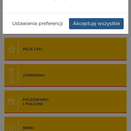
Wyszukiwarki
LEKI
Ustawienia preferencji
Akceptuję wszystkie
MOJE LEKI
ZAMIENNIKI
PIELĘGNIARKI
I POŁOŻNE
NERKI