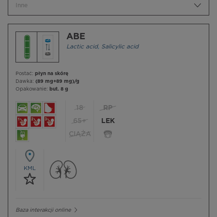
Inne
ABE
Lactic acid
,
Salicylic acid
Postać:
płyn na skórę
Dawka:
(89 mg+89 mg)/g
Opakowanie:
but. 8 g
18
RP
65+
LEK
CIĄŻA
KML
Baza interakcji online