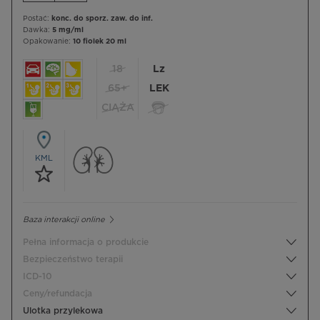
Postać:
konc. do sporz. zaw. do inf.
Dawka:
5 mg/ml
Opakowanie:
10 fiolek 20 ml
18
Lz
65+
LEK
CIĄŻA
KML
Baza interakcji online
Pełna informacja o produkcie
Bezpieczeństwo terapii
ICD-10
Ceny/refundacja
Ulotka przylekowa