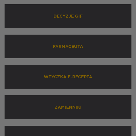
DECYZJE GIF
FARMACEUTA
WTYCZKA E-RECEPTA
ZAMIENNIKI