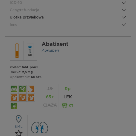
ICD-10
Ceny/refundacja
Ulotka przylekowa
Inne
Abatixent
Apixaban
Postać:
tabl. powl.
Dawka:
2,5 mg
Opakowanie:
60 szt.
18
Rp
65+
LEK
CIĄŻA
KML