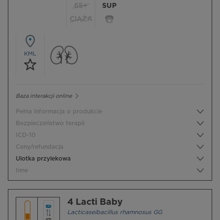
65+
SUP
CIĄŻA
KML
Baza interakcji online
Pełna informacja o produkcie
Bezpieczeństwo terapii
ICD-10
Ceny/refundacja
Ulotka przylekowa
Inne
4 Lacti Baby
Lacticaseibacillus rhamnosus GG