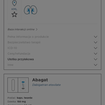
KML
Baza interakcji online
Pełna informacja o produkcie
Bezpieczeństwo terapii
ICD-10
Ceny/refundacja
Ulotka przylekowa
Inne
Abagat
Dabigatran etexilate
Postać:
kaps. twarde
Dawka:
150 mg