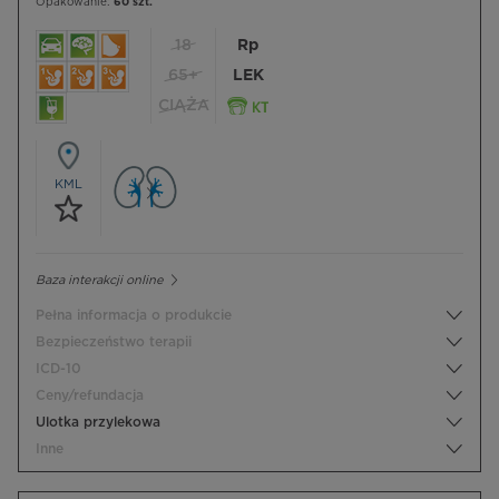
Opakowanie:
60 szt.
18
Rp
65+
LEK
CIĄŻA
KML
Baza interakcji online
Pełna informacja o produkcie
Bezpieczeństwo terapii
ICD-10
Ceny/refundacja
Ulotka przylekowa
Inne