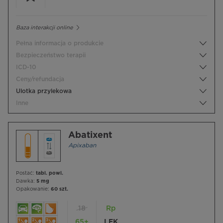
Baza interakcji online
Pełna informacja o produkcie
Bezpieczeństwo terapii
ICD-10
Ceny/refundacja
Ulotka przylekowa
Inne
Abatixent
Apixaban
Postać:
tabl. powl.
Dawka:
5 mg
Opakowanie:
60 szt.
18
Rp
65+
LEK