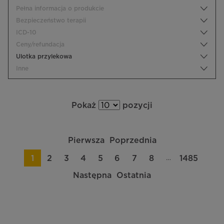
Pełna informacja o produkcie
Bezpieczeństwo terapii
ICD-10
Ceny/refundacja
Ulotka przylekowa
Inne
Pokaż
pozycji
Pierwsza
Poprzednia
…
1
2
3
4
5
6
7
8
1485
Następna
Ostatnia