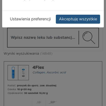
LEKI
Ustawienia preferencji
Akceptuję wszystkie
ZMIEŃ MODUŁ
Wpisz nazwę lub substancję czynną
Wyniki wyszukiwania
(14848)
4Flex
Collagen
,
Ascorbic acid
Postać:
proszek do sporz. zaw. doustnej
Dawka:
10 g+20 mg
Opakowanie:
30 saszetek 10,02 g
18
RP