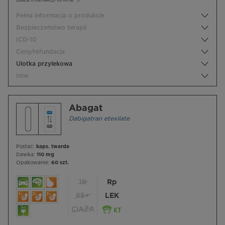
Pełna informacja o produkcie
Bezpieczeństwo terapii
ICD-10
Ceny/refundacja
Ulotka przylekowa
Inne
Abagat
Dabigatran etexilate
Postać:
kaps. twarde
Dawka:
110 mg
Opakowanie:
60 szt.
18
Rp
65+
LEK
CIĄŻA