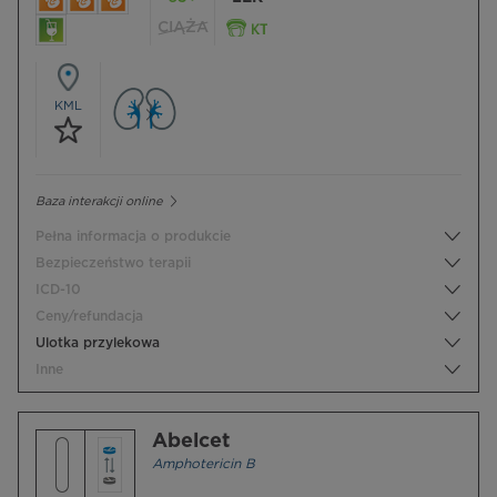
CIĄŻA
KML
Baza interakcji online
Pełna informacja o produkcie
Bezpieczeństwo terapii
ICD-10
Ceny/refundacja
Ulotka przylekowa
Inne
Abelcet
Amphotericin B