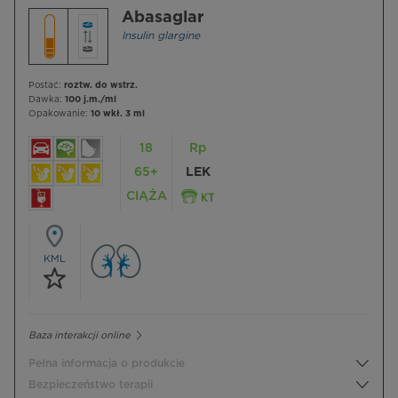
Abasaglar
Insulin glargine
Postać:
roztw. do wstrz.
Dawka:
100 j.m./ml
Opakowanie:
10 wkł. 3 ml
18
Rp
65+
LEK
CIĄŻA
KML
Baza interakcji online
Pełna informacja o produkcie
Bezpieczeństwo terapii