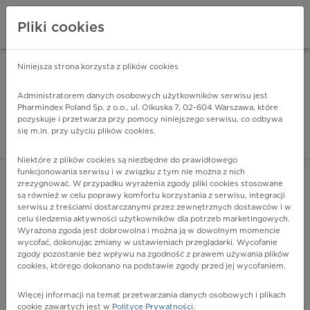
Pliki cookies
Niniejsza strona korzysta z plików cookies
Pharmindex Mobile
INSTALUJ
ZA DARMO - w Google Play
Administratorem danych osobowych użytkowników serwisu jest
Pharmindex Poland Sp. z o.o., ul. Olkuska 7, 02-604 Warszawa, które
pozyskuje i przetwarza przy pomocy niniejszego serwisu, co odbywa
Pharmindex - lider wi
się m.in. przy użyciu plików cookies.
ZALOGUJ SIĘ
ZAREJESTRUJ SIĘ
Niektóre z plików cookies są niezbędne do prawidłowego
funkcjonowania serwisu i w związku z tym nie można z nich
zrezygnować. W przypadku wyrażenia zgody pliki cookies stosowane
są również w celu poprawy komfortu korzystania z serwisu, integracji
serwisu z treściami dostarczanymi przez zewnętrznych dostawców i w
celu śledzenia aktywności użytkowników dla potrzeb marketingowych.
POKAŻ FILTRY
Wyrażona zgoda jest dobrowolna i można ją w dowolnym momencie
wycofać, dokonując zmiany w ustawieniach przeglądarki. Wycofanie
zgody pozostanie bez wpływu na zgodność z prawem używania plików
Pharmindex
cookies, którego dokonano na podstawie zgody przed jej wycofaniem.
lider wiedzy o lekach
Więcej informacji na temat przetwarzania danych osobowych i plikach
cookie zawartych jest w
Polityce Prywatności
.