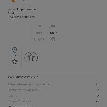
Postać:
krople doustne
Dawka:
Opakowanie:
but. 5 ml
18
RP
65+
SUP
CIĄŻA
KML
Baza interakcji online
Pełna informacja o produkcie
Bezpieczeństwo terapii
ICD-10
Ceny/refundacja