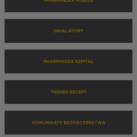
PHARMINDEX MOBILE
INHALATORY
PHARMINDEX SZPITAL
TRENER RECEPT
KOMUNIKATY BEZPIECZEŃSTWA