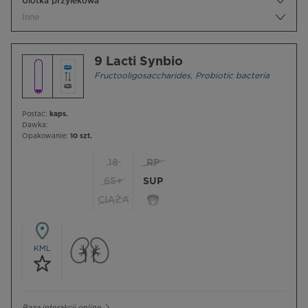
Ulotka przylekowa
Inne
9 Lacti Synbio
Fructooligosaccharides
,
Probiotic bacteria
Postać:
kaps.
Dawka:
Opakowanie:
10 szt.
18
RP
65+
SUP
CIĄŻA
KML
Baza interakcji online