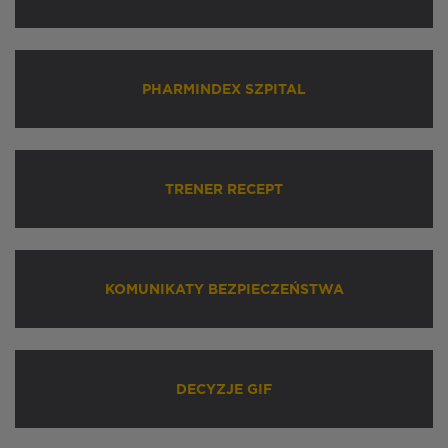
PHARMINDEX SZPITAL
TRENER RECEPT
KOMUNIKATY BEZPIECZEŃSTWA
DECYZJE GIF