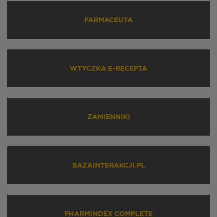
FARMACEUTA
WTYCZKA E-RECEPTA
ZAMIENNIKI
BAZAINTERAKCJI.PL
PHARMINDEX COMPLETE