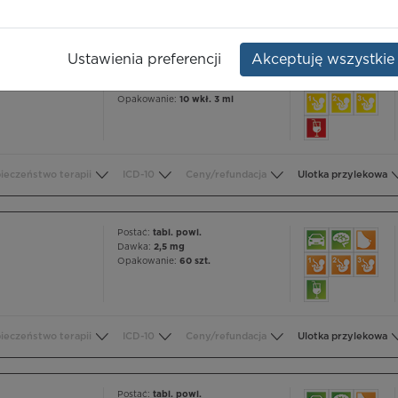
Ustawienia preferencji
Akceptuję wszystkie
Postać:
roztw. do wstrz.
Dawka:
100 j.m./ml
Opakowanie:
10 wkł. 3 ml
ieczeństwo terapii
ICD-10
Ceny/refundacja
Ulotka przylekowa
Postać:
tabl. powl.
Dawka:
2,5 mg
Opakowanie:
60 szt.
ieczeństwo terapii
ICD-10
Ceny/refundacja
Ulotka przylekowa
Postać:
tabl. powl.