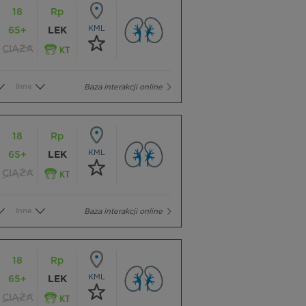
18
Rp
KML
65+
LEK
CIĄŻA
Inne
Baza interakcji online
18
Rp
KML
65+
LEK
CIĄŻA
Inne
Baza interakcji online
18
Rp
KML
65+
LEK
CIĄŻA