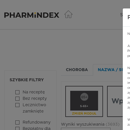
Pharmindex - lider wi
SER
N
A
P
p
N
CHOROBA
NAZWA / SUBS
w
c
SZYBKIE FILTRY
i
c
Na receptę
z
z
Bez recepty
z
Lecznictwo
S-65+
z
zamknięte
ZMIEŃ MODUŁ
W
Refundowany
Wyniki wyszukiwania
(3693)
z
Bezpłatny dla