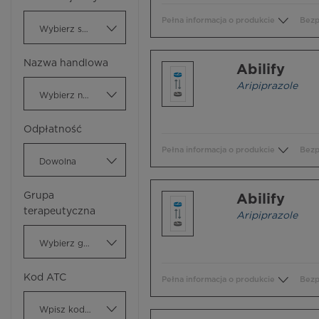
Pełna informacja o produkcie
Bezp
Wybierz substancję czynną
Nazwa handlowa
Abilify
Aripiprazole
Wybierz nazwę handlową
Odpłatność
Pełna informacja o produkcie
Bezp
Dowolna
Grupa
Abilify
terapeutyczna
Aripiprazole
Wybierz grupę terapeutyczną
Kod ATC
Pełna informacja o produkcie
Bezp
Wpisz kod ATC