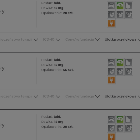
Postać:
tabl.
Dawka:
15 mg
ły
Opakowanie:
28 szt.
ieczeństwo terapii
ICD-10
Ceny/refundacja
Ulotka przylekowa
Postać:
tabl.
Dawka:
15 mg
ły
Opakowanie:
56 szt.
ieczeństwo terapii
ICD-10
Ceny/refundacja
Ulotka przylekowa
Postać:
tabl.
Dawka:
15 mg
ły
Opakowanie:
28 szt.