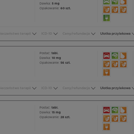
Dawka:
5 mg
Opakowanie:
60 szt.
ieczeństwo terapii
ICD-10
Ceny/refundacja
Ulotka przylekowa
Postać:
tabl.
Dawka:
10 mg
Opakowanie:
56 szt.
ieczeństwo terapii
ICD-10
Ceny/refundacja
Ulotka przylekowa
Postać:
tabl.
Dawka:
15 mg
Opakowanie:
28 szt.