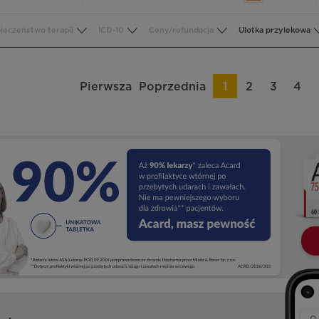
ieczeństwo terapii
ICD-10
Ceny/refundacja
Ulotka przylekowa
Pierwsza
Poprzednia
1
2
3
4