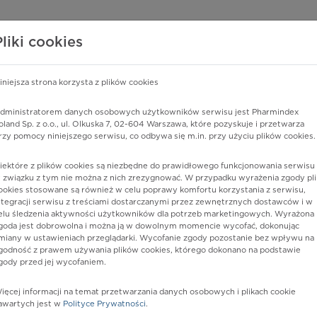
edzy o lekach
WISY PHARMINDEX
DATA LICENSING
SKLEP
Pliki cookies
iniejsza strona korzysta z plików cookies
Pharmindex
dministratorem danych osobowych użytkowników serwisu jest Pharmindex
oland Sp. z o.o., ul. Olkuska 7, 02-604 Warszawa, które pozyskuje i przetwarza
lider wiedzy o lekach
rzy pomocy niniejszego serwisu, co odbywa się m.in. przy użyciu plików cookies.
iektóre z plików cookies są niezbędne do prawidłowego funkcjonowania serwisu 
T.
 związku z tym nie można z nich zrezygnować. W przypadku wyrażenia zgody pli
ookies stosowane są również w celu poprawy komfortu korzystania z serwisu,
ntegracji serwisu z treściami dostarczanymi przez zewnętrznych dostawców i w
elu śledzenia aktywności użytkowników dla potrzeb marketingowych. Wyrażona
goda jest dobrowolna i można ją w dowolnym momencie wycofać, dokonując
miany w ustawieniach przeglądarki. Wycofanie zgody pozostanie bez wpływu na
godność z prawem używania plików cookies, którego dokonano na podstawie
gody przed jej wycofaniem.
ięcej informacji na temat przetwarzania danych osobowych i plikach cookie
awartych jest w
Polityce Prywatności
.