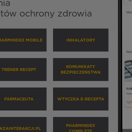
nia
istów ochrony zdrowia
HARMINDEX MOBILE
INHALATORY
KOMUNIKATY
TRENER RECEPT
BEZPIECZEŃSTWA
FARMACEUTA
WTYCZKA E-RECEPTA
PHARMINDEX
AZAINTERAKCJI.PL
COMPLETE