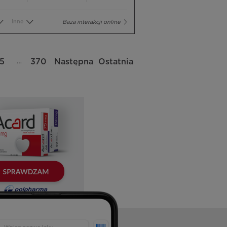
Inne
Baza interakcji online
…
5
370
Następna
Ostatnia