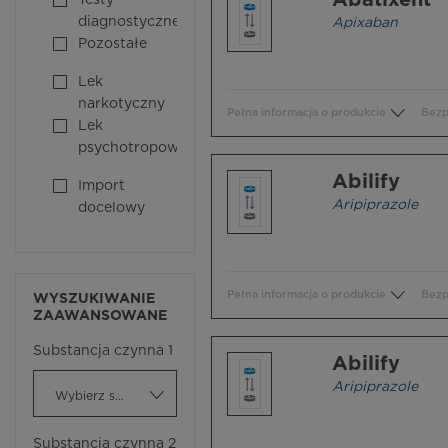
Abatixent
Testy
diagnostyczne
Apixaban
Pozostałe
Lek
narkotyczny
Pełna informacja o produkcie
Bezp
Lek
psychotropowy
Abilify
Import
Aripiprazole
docelowy
Pełna informacja o produkcie
Bezp
WYSZUKIWANIE
ZAAWANSOWANE
Substancja czynna 1
Abilify
Aripiprazole
Wybierz substancję czynną
Substancja czynna 2