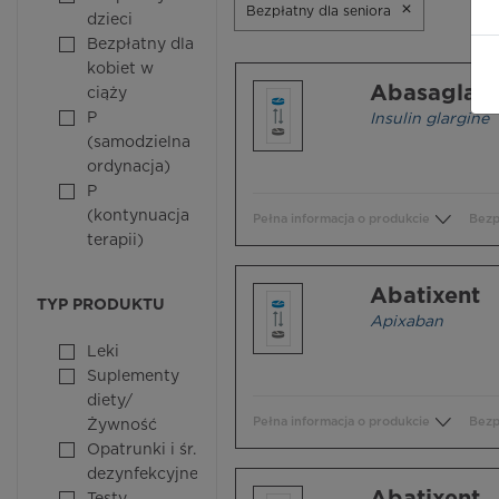
×
Bezpłatny dla seniora
dzieci
Bezpłatny dla
kobiet w
Abasaglar
ciąży
P
Insulin glargine
(samodzielna
ordynacja)
P
(kontynuacja
Pełna informacja o produkcie
Bezp
terapii)
Abatixent
TYP PRODUKTU
Apixaban
Leki
Suplementy
diety/
Pełna informacja o produkcie
Bezp
Żywność
Opatrunki i śr.
dezynfekcyjne