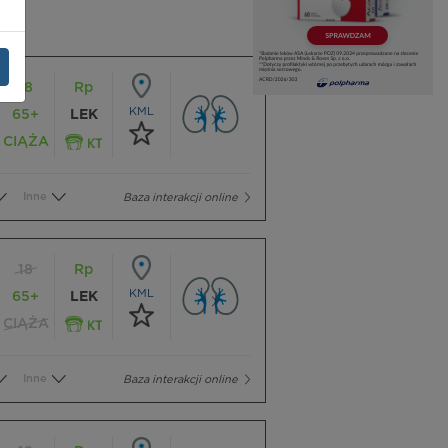
18
Rp
KML
65+
LEK
CIĄŻA
Inne
Baza interakcji online
18
Rp
KML
65+
LEK
CIĄŻA
Inne
Baza interakcji online