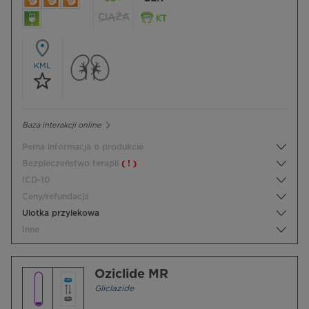
CIĄŻA
KML
Baza interakcji online
Pełna informacja o produkcie
Bezpieczeństwo terapii
( ! )
ICD-10
Ceny/refundacja
Ulotka przylekowa
Inne
Oziclide MR
Gliclazide