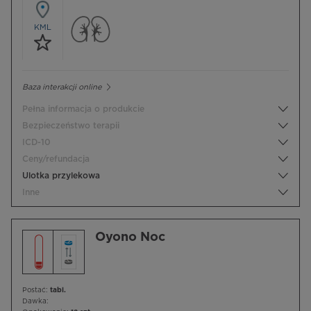
KML
Baza interakcji online
Pełna informacja o produkcie
Bezpieczeństwo terapii
ICD-10
Ceny/refundacja
Ulotka przylekowa
Inne
Oyono Noc
Postać:
tabl.
Dawka: