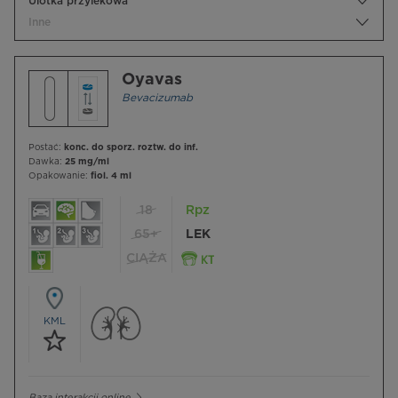
Ulotka przylekowa
Inne
Oyavas
Bevacizumab
Postać:
konc. do sporz. roztw. do inf.
Dawka:
25 mg/ml
Opakowanie:
fiol. 4 ml
18
Rpz
65+
LEK
CIĄŻA
KML
Baza interakcji online