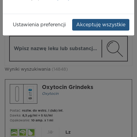
LEKI
Ustawienia preferencji
Akceptuję wszystkie
ZMIEŃ MODUŁ
Wpisz nazwę lub substancję czynną
Wyniki wyszukiwania
(14848)
Oxytocin Grindeks
Oxytocin
Postać:
roztw. do wstrz. i (lub) inf.
Dawka:
8,3 µg/ml = 5 IU/ml
Opakowanie:
10 amp. x 1 ml
18
Lz