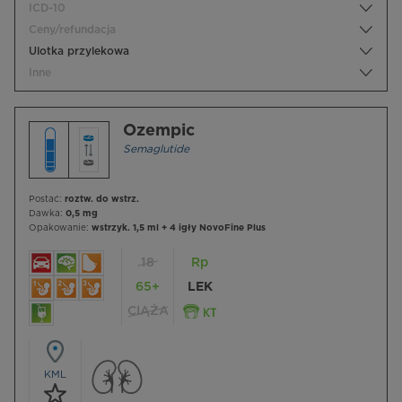
ICD-10
Ceny/refundacja
Ulotka przylekowa
Inne
Ozempic
Semaglutide
Postać:
roztw. do wstrz.
Dawka:
0,5 mg
Opakowanie:
wstrzyk. 1,5 ml + 4 igły NovoFine Plus
18
Rp
65+
LEK
CIĄŻA
KML