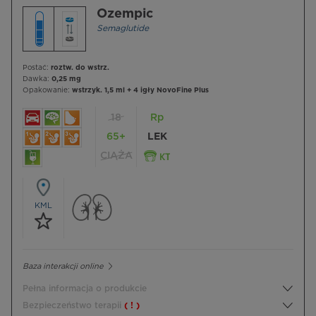
Ozempic
Semaglutide
Postać:
roztw. do wstrz.
Dawka:
0,25 mg
Opakowanie:
wstrzyk. 1,5 ml + 4 igły NovoFine Plus
18
Rp
65+
LEK
CIĄŻA
KML
Baza interakcji online
Pełna informacja o produkcie
Bezpieczeństwo terapii
( ! )