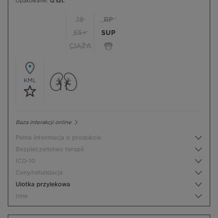
Opakowanie:
12 szt.
18
RP
65+
SUP
CIĄŻA
KML
Baza interakcji online
Pełna informacja o produkcie
Bezpieczeństwo terapii
ICD-10
Ceny/refundacja
Ulotka przylekowa
Inne