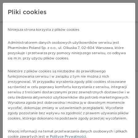
Pliki cookies
Niniejsza strona korzysta z plików cookies
Pharmindex Mobile
INSTALUJ
ZA DARMO - w Google Play
Administratorem danych osobowych użytkowników serwisu jest
Pharmindex Poland Sp. z o.o., ul. Olkuska 7, 02-604 Warszawa, które
pozyskuje i przetwarza przy pomocy niniejszego serwisu, co odbywa
Pharmindex - lider wi
się m.in. przy użyciu plików cookies.
ZALOGUJ SIĘ
ZAREJESTRUJ SIĘ
Niektóre z plików cookies są niezbędne do prawidłowego
funkcjonowania serwisu i w związku z tym nie można z nich
zrezygnować. W przypadku wyrażenia zgody pliki cookies stosowane
są również w celu poprawy komfortu korzystania z serwisu, integracji
serwisu z treściami dostarczanymi przez zewnętrznych dostawców i w
celu śledzenia aktywności użytkowników dla potrzeb marketingowych.
POKAŻ FILTRY
Wyrażona zgoda jest dobrowolna i można ją w dowolnym momencie
wycofać, dokonując zmiany w ustawieniach przeglądarki. Wycofanie
zgody pozostanie bez wpływu na zgodność z prawem używania plików
Pharmindex
cookies, którego dokonano na podstawie zgody przed jej wycofaniem.
lider wiedzy o lekach
Więcej informacji na temat przetwarzania danych osobowych i plikach
cookie zawartych jest w
Polityce Prywatności
.