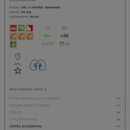
Postać:
tabl. o zmodyf. uwalnianiu
Dawka:
60 mg
Opakowanie:
30 szt.
18
Rp
65+
LEK
CIĄŻA
KML
Baza interakcji online
Pełna informacja o produkcie
Bezpieczeństwo terapii
ICD-10
Ceny/refundacja
Ulotka przylekowa