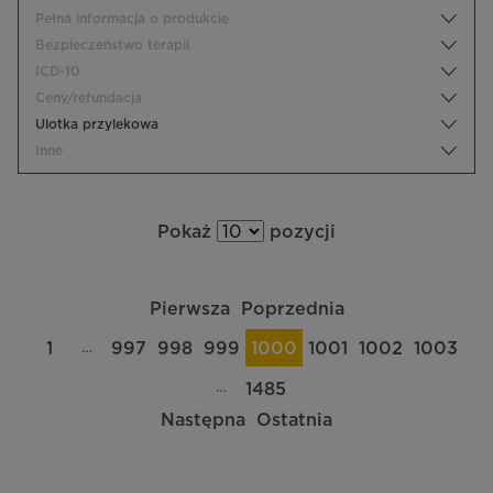
Pełna informacja o produkcie
Bezpieczeństwo terapii
ICD-10
Ceny/refundacja
Ulotka przylekowa
Inne
Pokaż
pozycji
Pierwsza
Poprzednia
…
1
997
998
999
1000
1001
1002
1003
…
1485
Następna
Ostatnia