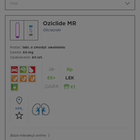
Inne
Oziclide MR
Gliclazide
Postać:
tabl. o zmodyf. uwalnianiu
Dawka:
60 mg
Opakowanie:
60 szt.
18
Rp
65+
LEK
CIĄŻA
KML
Baza interakcji online