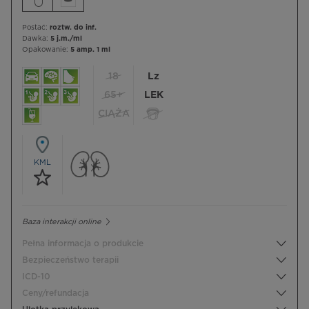
Postać:
roztw. do inf.
Dawka:
5 j.m./ml
Opakowanie:
5 amp. 1 ml
18
Lz
65+
LEK
CIĄŻA
KML
Baza interakcji online
Pełna informacja o produkcie
Bezpieczeństwo terapii
ICD-10
Ceny/refundacja