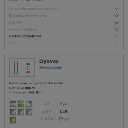
Pełna informacja o produkcie
Bezpieczeństwo terapii
ICD-10
Ceny/refundacja
Ulotka przylekowa
Inne
Oyavas
Bevacizumab
Postać:
konc. do sporz. roztw. do inf.
Dawka:
25 mg/ml
Opakowanie:
fiol. 16 ml
18
Rpz
65+
LEK
CIĄŻA