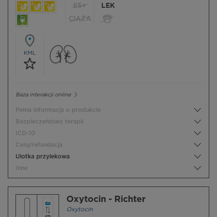
65+
LEK
CIĄŻA
KML
Baza interakcji online
Pełna informacja o produkcie
Bezpieczeństwo terapii
ICD-10
Ceny/refundacja
Ulotka przylekowa
Inne
Oxytocin - Richter
Oxytocin