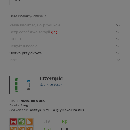
Baza interakcji online
Pełna informacja o produkcie
Bezpieczeństwo terapii
( ! )
ICD-10
Ceny/refundacja
Ulotka przylekowa
Inne
Ozempic
Semaglutide
Postać:
roztw. do wstrz.
Dawka:
1 mg
Opakowanie:
wstrzyk. 3 ml + 4 igły NovoFine Plus
18
Rp
65+
LEK