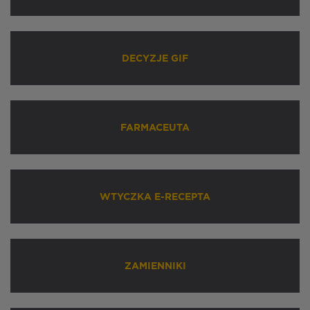
DECYZJE GIF
FARMACEUTA
WTYCZKA E-RECEPTA
ZAMIENNIKI