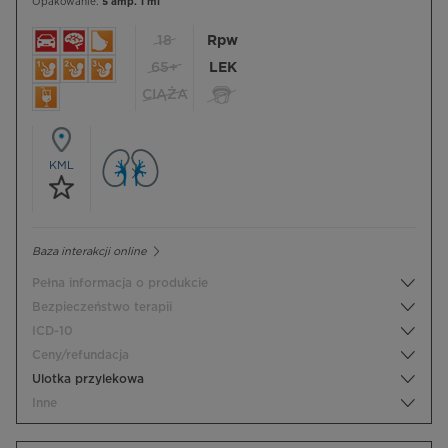
Opakowanie:
5 amp. 1 ml
18
Rpw
65+
LEK
CIĄŻA
KML
Baza interakcji online
Pełna informacja o produkcie
Bezpieczeństwo terapii
ICD-10
Ceny/refundacja
Ulotka przylekowa
Inne