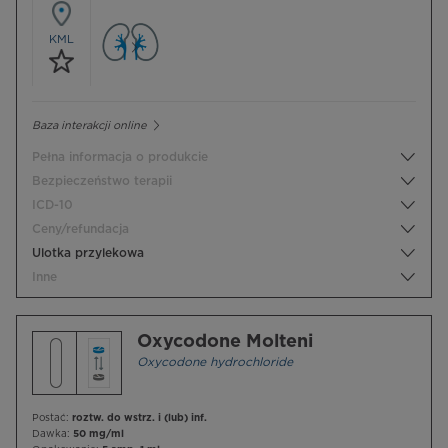
KML
Baza interakcji online
Pełna informacja o produkcie
Bezpieczeństwo terapii
ICD-10
Ceny/refundacja
Ulotka przylekowa
Inne
Oxycodone Molteni
Oxycodone hydrochloride
Postać:
roztw. do wstrz. i (lub) inf.
Dawka:
50 mg/ml