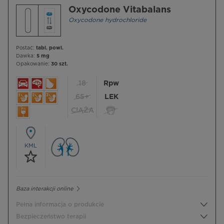
Oxycodone Vitabalans
Oxycodone hydrochloride
Postać:
tabl. powl.
Dawka:
5 mg
Opakowanie:
30 szt.
18
Rpw
65+
LEK
CIĄŻA
KML
Baza interakcji online
Pełna informacja o produkcie
Bezpieczeństwo terapii