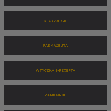
DECYZJE GIF
FARMACEUTA
WTYCZKA E-RECEPTA
ZAMIENNIKI