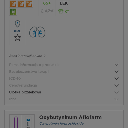
65+
LEK
CIĄŻA
KML
Baza interakcji online
Pełna informacja o produkcie
Bezpieczeństwo terapii
ICD-10
Ceny/refundacja
Ulotka przylekowa
Inne
Oxybutyninum Aflofarm
Oxybutynin hydrochloride