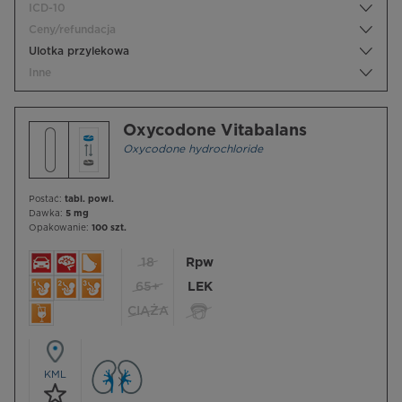
ICD-10
Ceny/refundacja
Ulotka przylekowa
Inne
Oxycodone Vitabalans
Oxycodone hydrochloride
Postać:
tabl. powl.
Dawka:
5 mg
Opakowanie:
100 szt.
18
Rpw
65+
LEK
CIĄŻA
KML