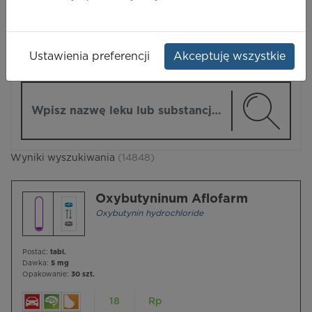
LEKI
Ustawienia preferencji
Akceptuję wszystkie
ZMIEŃ MODUŁ
Wpisz nazwę lub substancję czynną
Wyniki wyszukiwania
(14848)
Oxybutyninum Aflofarm
Oxybutynin hydrochloride
Postać:
tabl.
Dawka:
5 mg
Opakowanie:
30 szt.
18
Rp