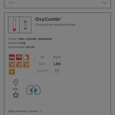
Inne
OxyContin®
Oxycodone hydrochloride
Postać:
tabl. o przedł. uwalnianiu
Dawka:
5 mg
Opakowanie:
60 szt.
18
Rpw
65+
LEK
CIĄŻA
KML
Baza interakcji online