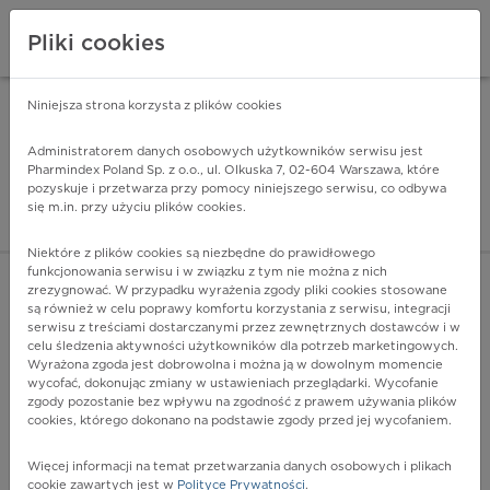
Pliki cookies
Niniejsza strona korzysta z plików cookies
Pharmindex Mobile
INSTALUJ
ZA DARMO - w Google Play
Administratorem danych osobowych użytkowników serwisu jest
Pharmindex Poland Sp. z o.o., ul. Olkuska 7, 02-604 Warszawa, które
pozyskuje i przetwarza przy pomocy niniejszego serwisu, co odbywa
Pharmindex - lider wi
się m.in. przy użyciu plików cookies.
ZALOGUJ SIĘ
ZAREJESTRUJ SIĘ
Niektóre z plików cookies są niezbędne do prawidłowego
funkcjonowania serwisu i w związku z tym nie można z nich
zrezygnować. W przypadku wyrażenia zgody pliki cookies stosowane
są również w celu poprawy komfortu korzystania z serwisu, integracji
serwisu z treściami dostarczanymi przez zewnętrznych dostawców i w
celu śledzenia aktywności użytkowników dla potrzeb marketingowych.
POKAŻ FILTRY
Wyrażona zgoda jest dobrowolna i można ją w dowolnym momencie
wycofać, dokonując zmiany w ustawieniach przeglądarki. Wycofanie
zgody pozostanie bez wpływu na zgodność z prawem używania plików
Pharmindex
cookies, którego dokonano na podstawie zgody przed jej wycofaniem.
lider wiedzy o lekach
Więcej informacji na temat przetwarzania danych osobowych i plikach
cookie zawartych jest w
Polityce Prywatności
.