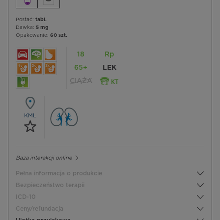
Postać:
tabl.
Dawka:
5 mg
Opakowanie:
60 szt.
18
Rp
65+
LEK
CIĄŻA
KML
Baza interakcji online
Pełna informacja o produkcie
Bezpieczeństwo terapii
ICD-10
Ceny/refundacja