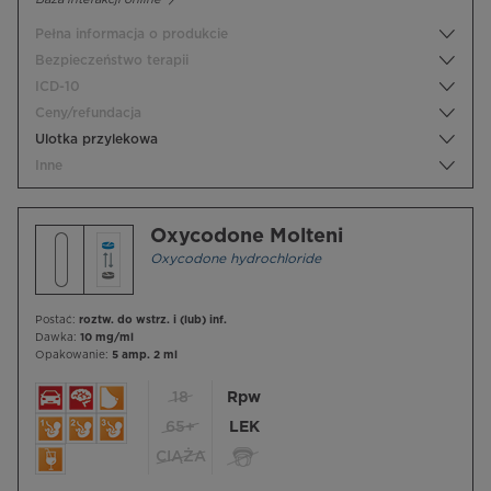
Pełna informacja o produkcie
Bezpieczeństwo terapii
ICD-10
Ceny/refundacja
Ulotka przylekowa
Inne
Oxycodone Molteni
Oxycodone hydrochloride
Postać:
roztw. do wstrz. i (lub) inf.
Dawka:
10 mg/ml
Opakowanie:
5 amp. 2 ml
18
Rpw
65+
LEK
CIĄŻA