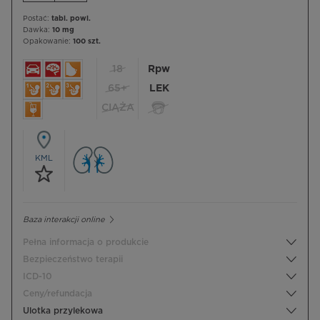
Postać:
tabl. powl.
Dawka:
10 mg
Opakowanie:
100 szt.
18
Rpw
65+
LEK
CIĄŻA
KML
Baza interakcji online
Pełna informacja o produkcie
Bezpieczeństwo terapii
ICD-10
Ceny/refundacja
Ulotka przylekowa