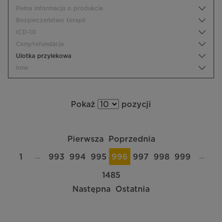
Pełna informacja o produkcie
Bezpieczeństwo terapii
ICD-10
Ceny/refundacja
Ulotka przylekowa
Inne
Pokaż
pozycji
Pierwsza
Poprzednia
…
…
1
993
994
995
996
997
998
999
1485
Następna
Ostatnia