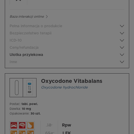
Baza interakcji online
Pełna informacja o produkcie
Bezpieczeństwo terapii
ICD-10
Ceny/refundacja
Ulotka przylekowa
Inne
Oxycodone Vitabalans
Oxycodone hydrochloride
Postać:
tabl. powl.
Dawka:
10 mg
Opakowanie:
30 szt.
18
Rpw
65+
LEK