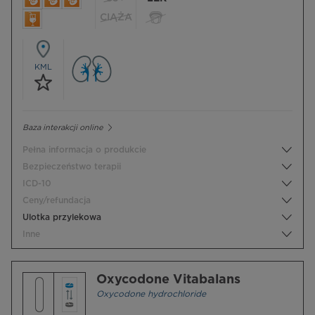
CIĄŻA
KML
Baza interakcji online
Pełna informacja o produkcie
Bezpieczeństwo terapii
ICD-10
Ceny/refundacja
Ulotka przylekowa
Inne
Oxycodone Vitabalans
Oxycodone hydrochloride