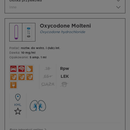
Ulotka przylekowa
Inne
Oxycodone Molteni
Oxycodone hydrochloride
Postać:
roztw. do wstrz. i (lub) inf.
Dawka:
10 mg/ml
Opakowanie:
5 amp. 1 ml
18
Rpw
65+
LEK
CIĄŻA
KML
Baza interakcji online