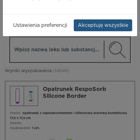
LEKI
Ustawienia preferencji
Akceptuję wszystkie
ZMIEŃ MODUŁ
Wpisz nazwę lub substancję czynną
Wyniki wyszukiwania
(14848)
Opatrunek RespoSorb
Silicone Border
Postać:
opatrunek z superabsorbentem i silikonową warstwą kontaktową
17,5 x 17,5 cm
Dawka:
Opakowanie:
1 szt.