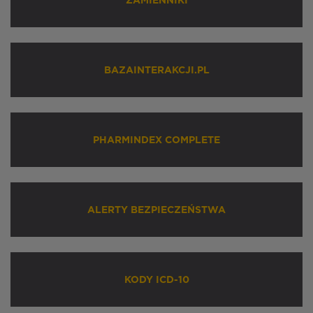
ZAMIENNIKI
BAZAINTERAKCJI.PL
PHARMINDEX COMPLETE
ALERTY BEZPIECZEŃSTWA
KODY ICD-10