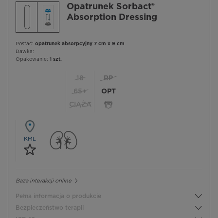
Opatrunek Sorbact®
Absorption Dressing
Postać:
opatrunek absorpcyjny 7 cm x 9 cm
Dawka:
Opakowanie:
1 szt.
18
RP
65+
OPT
CIĄŻA
KML
Baza interakcji online
Pełna informacja o produkcie
Bezpieczeństwo terapii