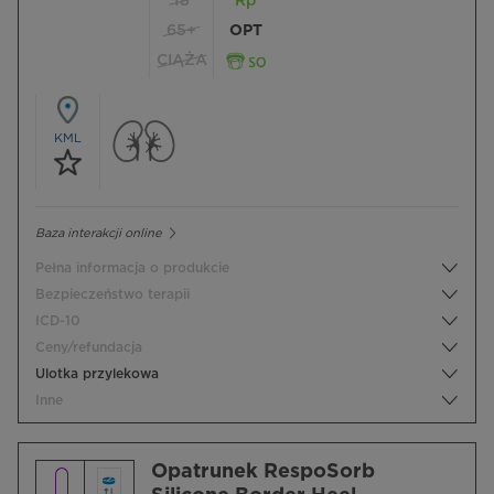
18
Rp
65+
OPT
CIĄŻA
KML
Baza interakcji online
Pełna informacja o produkcie
Bezpieczeństwo terapii
ICD-10
Ceny/refundacja
Ulotka przylekowa
Inne
Opatrunek RespoSorb