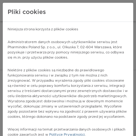
Pliki cookies
Niniejsza strona korzysta z plików cookies
Pharmindex Mobile
INSTALUJ
ZA DARMO - w Google Play
Administratorem danych osobowych użytkowników serwisu jest
Pharmindex Poland Sp. z o.o., ul. Olkuska 7, 02-604 Warszawa, które
pozyskuje i przetwarza przy pomocy niniejszego serwisu, co odbywa
Pharmindex - lider wi
się m.in. przy użyciu plików cookies.
ZALOGUJ SIĘ
ZAREJESTRUJ SIĘ
Niektóre z plików cookies są niezbędne do prawidłowego
funkcjonowania serwisu i w związku z tym nie można z nich
zrezygnować. W przypadku wyrażenia zgody pliki cookies stosowane
są również w celu poprawy komfortu korzystania z serwisu, integracji
serwisu z treściami dostarczanymi przez zewnętrznych dostawców i w
celu śledzenia aktywności użytkowników dla potrzeb marketingowych.
POKAŻ FILTRY
Wyrażona zgoda jest dobrowolna i można ją w dowolnym momencie
wycofać, dokonując zmiany w ustawieniach przeglądarki. Wycofanie
zgody pozostanie bez wpływu na zgodność z prawem używania plików
Pharmindex
cookies, którego dokonano na podstawie zgody przed jej wycofaniem.
lider wiedzy o lekach
Więcej informacji na temat przetwarzania danych osobowych i plikach
cookie zawartych jest w
Polityce Prywatności
.