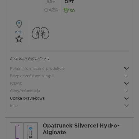
65+
OPT
CIĄŻA
KML
Baza interakcji online
Pełna informacja o produkcie
Bezpieczeństwo terapii
ICD-10
Ceny/refundacja
Ulotka przylekowa
Inne
Opatrunek Silvercel Hydro-
Alginate