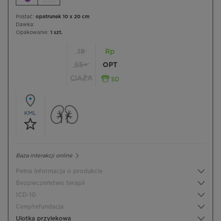
Postać:
opatrunek 10 x 20 cm
Dawka:
Opakowanie:
1 szt.
18
Rp
65+
OPT
CIĄŻA
KML
Baza interakcji online
Pełna informacja o produkcie
Bezpieczeństwo terapii
ICD-10
Ceny/refundacja
Ulotka przylekowa