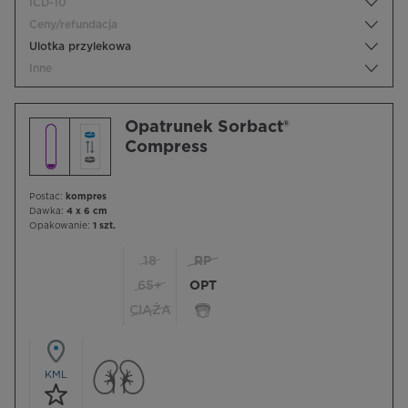
ICD-10
Ceny/refundacja
Ulotka przylekowa
Inne
Opatrunek Sorbact®
Compress
Postać:
kompres
Dawka:
4 x 6 cm
Opakowanie:
1 szt.
18
RP
65+
OPT
CIĄŻA
KML