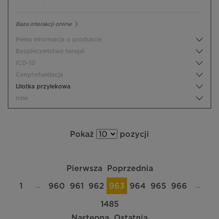
Baza interakcji online
Pełna informacja o produkcie
Bezpieczeństwo terapii
ICD-10
Ceny/refundacja
Ulotka przylekowa
Inne
Pokaż
pozycji
Pierwsza
Poprzednia
…
…
1
960
961
962
963
964
965
966
1485
Następna
Ostatnia