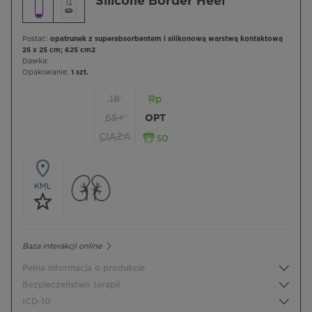
Silicone Border Heel
Postać:
opatrunek z superabsorbentem i silikonową warstwą kontaktową
25 x 25 cm; 625 cm2
Dawka:
Opakowanie:
1 szt.
18
Rp
65+
OPT
CIĄŻA
KML
Baza interakcji online
Pełna informacja o produkcie
Bezpieczeństwo terapii
ICD-10