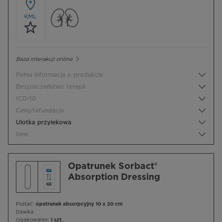
KML
Baza interakcji online
Pełna informacja o produkcie
Bezpieczeństwo terapii
ICD-10
Ceny/refundacja
Ulotka przylekowa
Inne
Opatrunek Sorbact®
Absorption Dressing
Postać:
opatrunek absorpcyjny 10 x 20 cm
Dawka:
Opakowanie:
1 szt.