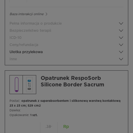
Baza interakcji online
Pełna informacja o produkcie
Bezpieczeństwo terapii
ICD-10
Ceny/refundacja
Ulotka przylekowa
Inne
Opatrunek RespoSorb
Silicone Border Sacrum
Postać:
opatrunek z superabsorbentem i silikonową warstwą kontaktową
23 x 23 cm; 529 cm2
Dawka:
Opakowanie:
1 szt.
18
Rp