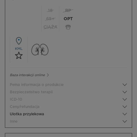
18
RP
65+
OPT
CIĄŻA
KML
Baza interakcji online
Pełna informacja o produkcie
Bezpieczeństwo terapii
ICD-10
Ceny/refundacja
Ulotka przylekowa
Inne