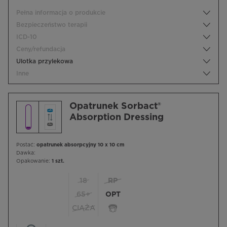
Pełna informacja o produkcie
Bezpieczeństwo terapii
ICD-10
Ceny/refundacja
Ulotka przylekowa
Inne
Opatrunek Sorbact®
Absorption Dressing
Postać:
opatrunek absorpcyjny 10 x 10 cm
Dawka:
Opakowanie:
1 szt.
18
RP
65+
OPT
CIĄŻA