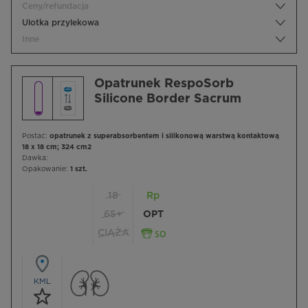
Ceny/refundacja
Ulotka przylekowa
Inne
Opatrunek RespoSorb
Silicone Border Sacrum
Postać:
opatrunek z superabsorbentem i silikonową warstwą kontaktową
18 x 18 cm; 324 cm2
Dawka:
Opakowanie:
1 szt.
18
Rp
65+
OPT
CIĄŻA
KML