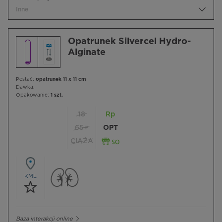
Inne
Opatrunek Silvercel Hydro-
Alginate
Postać:
opatrunek 11 x 11 cm
Dawka:
Opakowanie:
1 szt.
18
Rp
65+
OPT
CIĄŻA
KML
Baza interakcji online