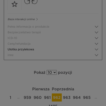
Baza interakcji online
Pełna informacja o produkcie
Bezpieczeństwo terapii
ICD-10
Ceny/refundacja
Ulotka przylekowa
Inne
Pokaż
pozycji
Pierwsza
Poprzednia
…
…
1
959
960
961
962
963
964
965