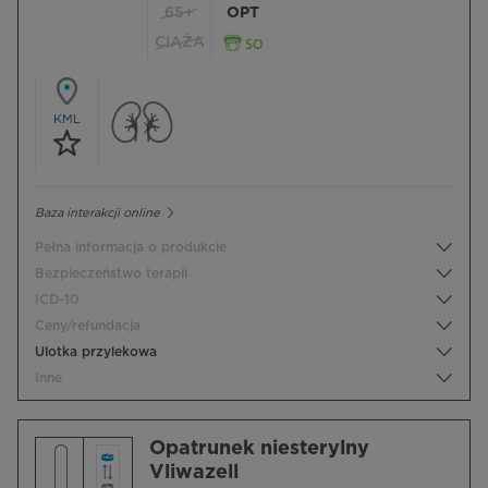
65+
OPT
CIĄŻA
KML
Baza interakcji online
Pełna informacja o produkcie
Bezpieczeństwo terapii
ICD-10
Ceny/refundacja
Ulotka przylekowa
Inne
Opatrunek niesterylny
Vliwazell