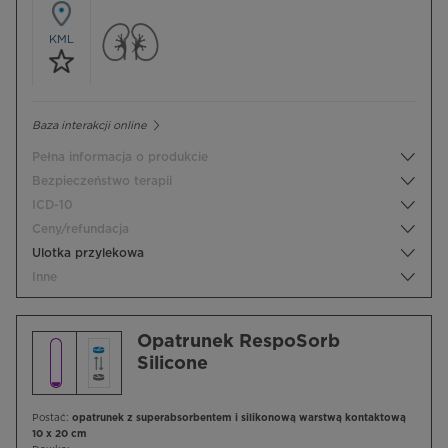
KML
Baza interakcji online
Pełna informacja o produkcie
Bezpieczeństwo terapii
ICD-10
Ceny/refundacja
Ulotka przylekowa
Inne
Opatrunek RespoSorb
Silicone
Postać:
opatrunek z superabsorbentem i silikonową warstwą kontaktową
10 x 20 cm