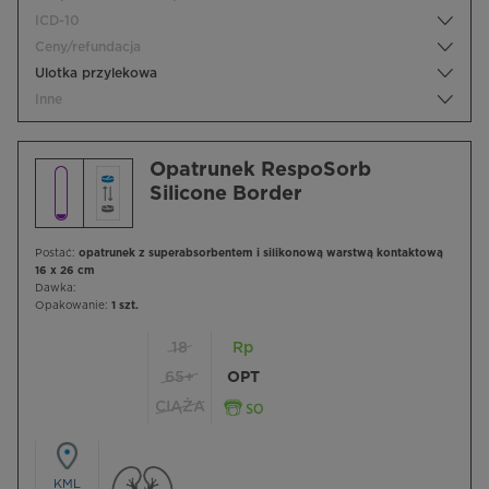
ICD-10
Ceny/refundacja
Ulotka przylekowa
Inne
Opatrunek RespoSorb
Silicone Border
Postać:
opatrunek z superabsorbentem i silikonową warstwą kontaktową
16 x 26 cm
Dawka:
Opakowanie:
1 szt.
18
Rp
65+
OPT
CIĄŻA
KML