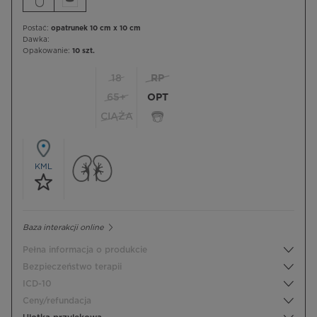
Postać:
opatrunek 10 cm x 10 cm
Dawka:
Opakowanie:
10 szt.
18
RP
65+
OPT
CIĄŻA
KML
Baza interakcji online
Pełna informacja o produkcie
Bezpieczeństwo terapii
ICD-10
Ceny/refundacja