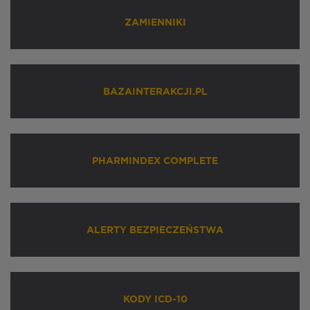
ZAMIENNIKI
BAZAINTERAKCJI.PL
PHARMINDEX COMPLETE
ALERTY BEZPIECZEŃSTWA
KODY ICD-10