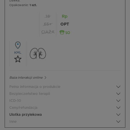
Dawka:
Opakowanie:
1 szt.
18
Rp
65+
OPT
CIĄŻA
KML
Baza interakcji online
Pełna informacja o produkcie
Bezpieczeństwo terapii
ICD-10
Ceny/refundacja
Ulotka przylekowa
Inne