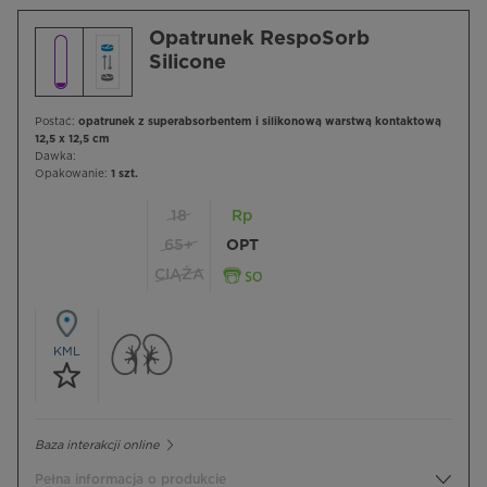
Opatrunek RespoSorb
Silicone
Postać:
opatrunek z superabsorbentem i silikonową warstwą kontaktową
12,5 x 12,5 cm
Dawka:
Opakowanie:
1 szt.
18
Rp
65+
OPT
CIĄŻA
KML
Baza interakcji online
Pełna informacja o produkcie