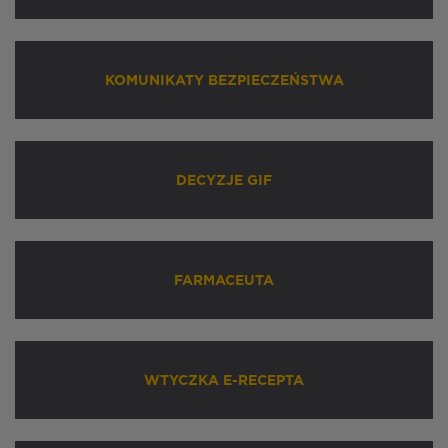
KOMUNIKATY BEZPIECZEŃSTWA
DECYZJE GIF
FARMACEUTA
WTYCZKA E-RECEPTA