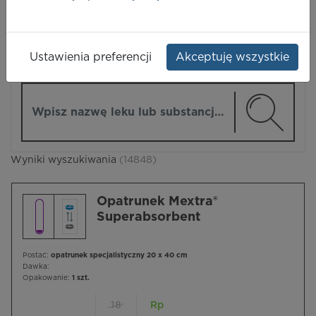
LEKI
Ustawienia preferencji
Akceptuję wszystkie
ZMIEŃ MODUŁ
Wpisz nazwę lub substancję czynną
Wyniki wyszukiwania
(14848)
Opatrunek Mextra®
Superabsorbent
Postać:
opatrunek specjalistyczny 20 x 40 cm
Dawka:
Opakowanie:
1 szt.
18
Rp