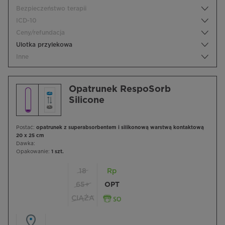
Bezpieczeństwo terapii
ICD-10
Ceny/refundacja
Ulotka przylekowa
Inne
Opatrunek RespoSorb
Silicone
Postać:
opatrunek z superabsorbentem i silikonową warstwą kontaktową
20 x 25 cm
Dawka:
Opakowanie:
1 szt.
18
Rp
65+
OPT
CIĄŻA