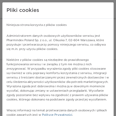
Pliki cookies
Niniejsza strona korzysta z plików cookies
Pharmindex Mobile
INSTALUJ
ZA DARMO - w Google Play
Administratorem danych osobowych użytkowników serwisu jest
Pharmindex Poland Sp. z o.o., ul. Olkuska 7, 02-604 Warszawa, które
pozyskuje i przetwarza przy pomocy niniejszego serwisu, co odbywa
Pharmindex - lider wi
się m.in. przy użyciu plików cookies.
ZALOGUJ SIĘ
ZAREJESTRUJ SIĘ
Niektóre z plików cookies są niezbędne do prawidłowego
funkcjonowania serwisu i w związku z tym nie można z nich
zrezygnować. W przypadku wyrażenia zgody pliki cookies stosowane
są również w celu poprawy komfortu korzystania z serwisu, integracji
serwisu z treściami dostarczanymi przez zewnętrznych dostawców i w
celu śledzenia aktywności użytkowników dla potrzeb marketingowych.
POKAŻ FILTRY
Wyrażona zgoda jest dobrowolna i można ją w dowolnym momencie
wycofać, dokonując zmiany w ustawieniach przeglądarki. Wycofanie
zgody pozostanie bez wpływu na zgodność z prawem używania plików
Pharmindex
cookies, którego dokonano na podstawie zgody przed jej wycofaniem.
lider wiedzy o lekach
Więcej informacji na temat przetwarzania danych osobowych i plikach
cookie zawartych jest w
Polityce Prywatności
.