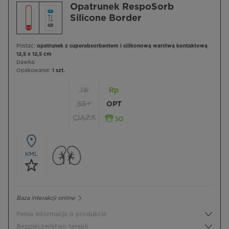
Opatrunek RespoSorb
Silicone Border
Postać:
opatrunek z superabsorbentem i silikonową warstwą kontaktową
12,5 x 12,5 cm
Dawka:
Opakowanie:
1 szt.
18
Rp
65+
OPT
CIĄŻA
KML
Baza interakcji online
Pełna informacja o produkcie
Bezpieczeństwo terapii