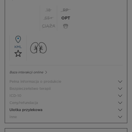
18
RP
65+
OPT
CIĄŻA
KML
Baza interakcji online
Pełna informacja o produkcie
Bezpieczeństwo terapii
ICD-10
Ceny/refundacja
Ulotka przylekowa
Inne