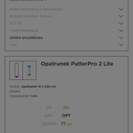
Pełna informacja o produkcie
Bezpieczeństwo terapii
ICD-10
Ceny/refundacja
Ulotka przylekowa
Inne
Opatrunek PutterPro 2 Lite
Postać:
opatrunek 10 x 650 cm
Dawka:
Opakowanie:
1 szt.
18
Rp
65+
OPT
CIĄŻA