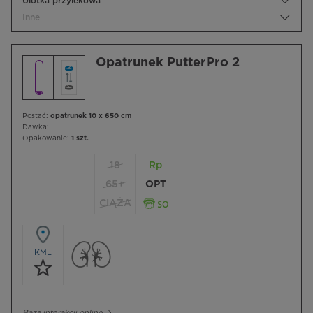
Ulotka przylekowa
Inne
Opatrunek PutterPro 2
Postać:
opatrunek 10 x 650 cm
Dawka:
Opakowanie:
1 szt.
18
Rp
65+
OPT
CIĄŻA
KML
Baza interakcji online