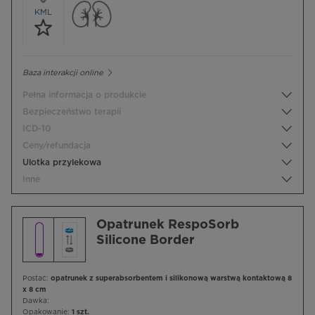
KML
Baza interakcji online
Pełna informacja o produkcie
Bezpieczeństwo terapii
ICD-10
Ceny/refundacja
Ulotka przylekowa
Inne
Opatrunek RespoSorb
Silicone Border
Postać:
opatrunek z superabsorbentem i silikonową warstwą kontaktową 8
x 8 cm
Dawka:
Opakowanie:
1 szt.