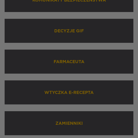
KOMUNIKATY BEZPIECZEŃSTWA
DECYZJE GIF
FARMACEUTA
WTYCZKA E-RECEPTA
ZAMIENNIKI