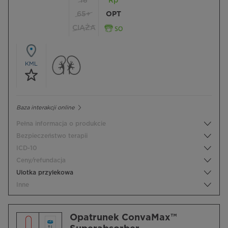
18
Rp
65+
OPT
CIĄŻA
KML
Baza interakcji online
Pełna informacja o produkcie
Bezpieczeństwo terapii
ICD-10
Ceny/refundacja
Ulotka przylekowa
Inne
Opatrunek ConvaMax™