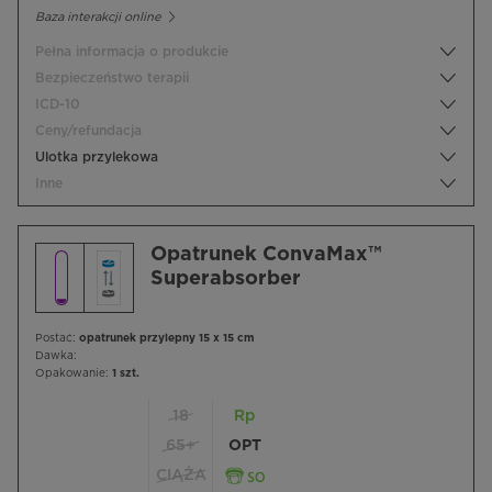
Baza interakcji online
Pełna informacja o produkcie
Bezpieczeństwo terapii
ICD-10
Ceny/refundacja
Ulotka przylekowa
Inne
Opatrunek ConvaMax™
Superabsorber
Postać:
opatrunek przylepny 15 x 15 cm
Dawka:
Opakowanie:
1 szt.
18
Rp
65+
OPT
CIĄŻA