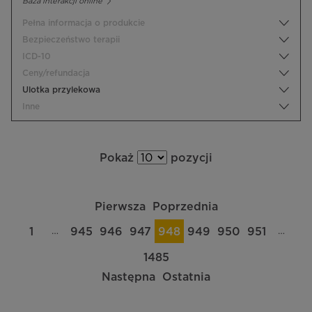
Baza interakcji online
Pełna informacja o produkcie
Bezpieczeństwo terapii
ICD-10
Ceny/refundacja
Ulotka przylekowa
Inne
Pokaż
pozycji
Pierwsza
Poprzednia
…
…
1
945
946
947
948
949
950
951
1485
Następna
Ostatnia