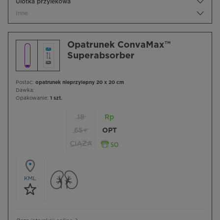
Ulotka przylekowa
Inne
Opatrunek ConvaMax™
Superabsorber
Postać:
opatrunek nieprzylepny 20 x 20 cm
Dawka:
Opakowanie:
1 szt.
18
Rp
65+
OPT
CIĄŻA
KML