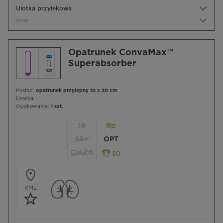
Ulotka przylekowa
Inne
Opatrunek ConvaMax™
Superabsorber
Postać:
opatrunek przylepny 10 x 20 cm
Dawka:
Opakowanie:
1 szt.
18
Rp
65+
OPT
CIĄŻA
KML