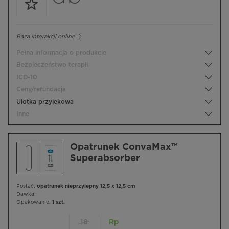
Baza interakcji online
Pełna informacja o produkcie
Bezpieczeństwo terapii
ICD-10
Ceny/refundacja
Ulotka przylekowa
Inne
Opatrunek ConvaMax™
Superabsorber
Postać:
opatrunek nieprzylepny 12,5 x 12,5 cm
Dawka:
Opakowanie:
1 szt.
18
Rp