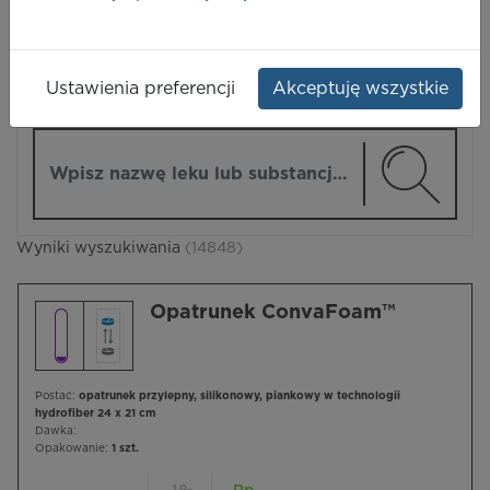
LEKI
Ustawienia preferencji
Akceptuję wszystkie
ZMIEŃ MODUŁ
Wpisz nazwę lub substancję czynną
Wyniki wyszukiwania
(14848)
Opatrunek ConvaFoam™
Postać:
opatrunek przylepny, silikonowy, piankowy w technologii
hydrofiber 24 x 21 cm
Dawka:
Opakowanie:
1 szt.