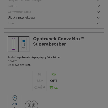
Bezpieczeństwo terapii
ICD-10
Ceny/refundacja
Ulotka przylekowa
Inne
Opatrunek ConvaMax™
Superabsorber
Postać:
opatrunek nieprzylepny 10 x 20 cm
Dawka:
Opakowanie:
1 szt.
18
Rp
65+
OPT
CIĄŻA
KML