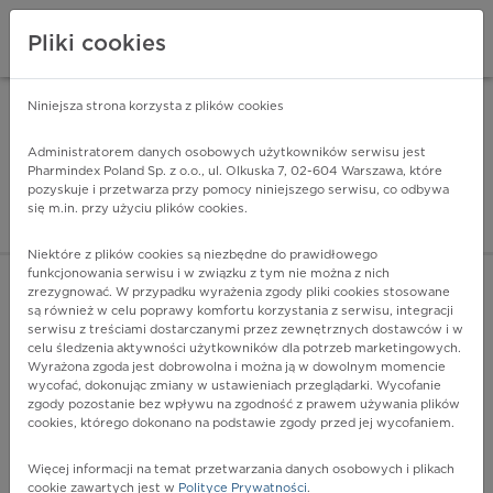
Pliki cookies
Niniejsza strona korzysta z plików cookies
Pharmindex Mobile
INSTALUJ
ZA DARMO - w Google Play
Administratorem danych osobowych użytkowników serwisu jest
Pharmindex Poland Sp. z o.o., ul. Olkuska 7, 02-604 Warszawa, które
pozyskuje i przetwarza przy pomocy niniejszego serwisu, co odbywa
Pharmindex - lider wi
się m.in. przy użyciu plików cookies.
ZALOGUJ SIĘ
ZAREJESTRUJ SIĘ
Niektóre z plików cookies są niezbędne do prawidłowego
funkcjonowania serwisu i w związku z tym nie można z nich
zrezygnować. W przypadku wyrażenia zgody pliki cookies stosowane
są również w celu poprawy komfortu korzystania z serwisu, integracji
serwisu z treściami dostarczanymi przez zewnętrznych dostawców i w
celu śledzenia aktywności użytkowników dla potrzeb marketingowych.
POKAŻ FILTRY
Wyrażona zgoda jest dobrowolna i można ją w dowolnym momencie
wycofać, dokonując zmiany w ustawieniach przeglądarki. Wycofanie
zgody pozostanie bez wpływu na zgodność z prawem używania plików
Pharmindex
cookies, którego dokonano na podstawie zgody przed jej wycofaniem.
lider wiedzy o lekach
Więcej informacji na temat przetwarzania danych osobowych i plikach
cookie zawartych jest w
Polityce Prywatności
.