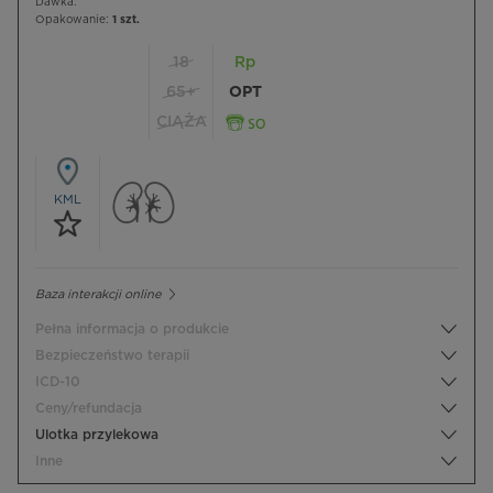
Dawka:
Opakowanie:
1 szt.
18
Rp
65+
OPT
CIĄŻA
KML
Baza interakcji online
Pełna informacja o produkcie
Bezpieczeństwo terapii
ICD-10
Ceny/refundacja
Ulotka przylekowa
Inne