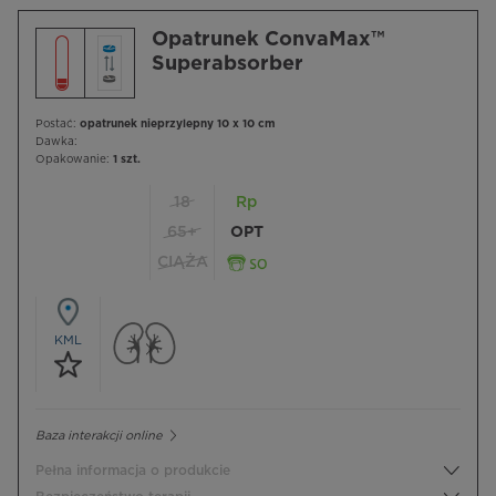
Opatrunek ConvaMax™
Superabsorber
Postać:
opatrunek nieprzylepny 10 x 10 cm
Dawka:
Opakowanie:
1 szt.
18
Rp
65+
OPT
CIĄŻA
KML
Baza interakcji online
Pełna informacja o produkcie