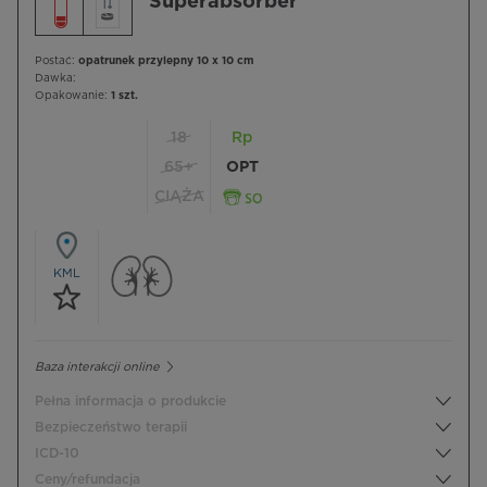
Superabsorber
Postać:
opatrunek przylepny 10 x 10 cm
Dawka:
Opakowanie:
1 szt.
18
Rp
65+
OPT
CIĄŻA
KML
Baza interakcji online
Pełna informacja o produkcie
Bezpieczeństwo terapii
ICD-10
Ceny/refundacja