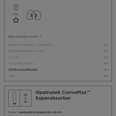
KML
Baza interakcji online
Pełna informacja o produkcie
Bezpieczeństwo terapii
ICD-10
Ceny/refundacja
Ulotka przylekowa
Inne
Opatrunek ConvaMax™
Superabsorber
Postać:
opatrunek przylepny 20 x 20 cm