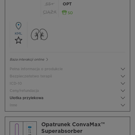
65+
OPT
CIĄŻA
KML
Baza interakcji online
Pełna informacja o produkcie
Bezpieczeństwo terapii
ICD-10
Ceny/refundacja
Ulotka przylekowa
Inne
Opatrunek ConvaMax™
Superabsorber