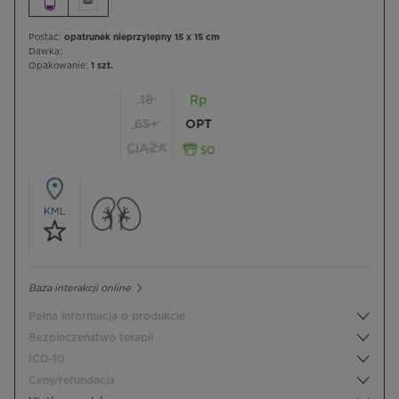
Postać:
opatrunek nieprzylepny 15 x 15 cm
Dawka:
Opakowanie:
1 szt.
18
Rp
65+
OPT
CIĄŻA
KML
Baza interakcji online
Pełna informacja o produkcie
Bezpieczeństwo terapii
ICD-10
Ceny/refundacja