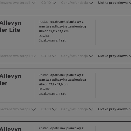
ieczeństwo terapii
ICD-10
Ceny/refundacja
Ulotka przylekowa
Allevyn
Postać:
opatrunek piankowy z
warstwą adhezyjną zawierającą
er Lite
silikon 15,2 x 13,1 cm
Dawka:
Opakowanie:
1 szt.
ieczeństwo terapii
ICD-10
Ceny/refundacja
Ulotka przylekowa
Allevyn
Postać:
opatrunek piankowy z
warstwą adhezyjną zawierającą
der
silikon 17,1 x 17,9 cm
Dawka:
Opakowanie:
1 szt.
ieczeństwo terapii
ICD-10
Ceny/refundacja
Ulotka przylekowa
Allevyn
Postać:
opatrunek piankowy z