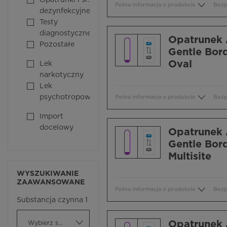
Opatrunki i śr.
Pełna informacja o produkcie
Bezp
dezynfekcyjne
Testy
diagnostyczne
Opatrunek 
Pozostałe
Gentle Bord
Oval
Lek
narkotyczny
Lek
psychotropowy
Pełna informacja o produkcie
Bezp
Import
docelowy
Opatrunek 
Gentle Bor
Multisite
WYSZUKIWANIE
ZAAWANSOWANE
Pełna informacja o produkcie
Bezp
Substancja czynna 1
Opatrunek 
Wybierz substancję czynną