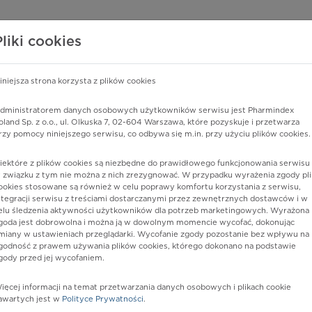
edzy o lekach
WISY PHARMINDEX
DATA LICENSING
SKLEP
Pliki cookies
iniejsza strona korzysta z plików cookies
Pharmindex
dministratorem danych osobowych użytkowników serwisu jest Pharmindex
oland Sp. z o.o., ul. Olkuska 7, 02-604 Warszawa, które pozyskuje i przetwarza
lider wiedzy o lekach
rzy pomocy niniejszego serwisu, co odbywa się m.in. przy użyciu plików cookies.
iektóre z plików cookies są niezbędne do prawidłowego funkcjonowania serwisu 
ę lub substancję czynną
 związku z tym nie można z nich zrezygnować. W przypadku wyrażenia zgody pli
ookies stosowane są również w celu poprawy komfortu korzystania z serwisu,
ntegracji serwisu z treściami dostarczanymi przez zewnętrznych dostawców i w
elu śledzenia aktywności użytkowników dla potrzeb marketingowych. Wyrażona
goda jest dobrowolna i można ją w dowolnym momencie wycofać, dokonując
miany w ustawieniach przeglądarki. Wycofanie zgody pozostanie bez wpływu na
godność z prawem używania plików cookies, którego dokonano na podstawie
gody przed jej wycofaniem.
ięcej informacji na temat przetwarzania danych osobowych i plikach cookie
Allevyn
Postać:
opatrunek piankowy z
awartych jest w
Polityce Prywatności
.
warstwą adhezyjną zawierającą