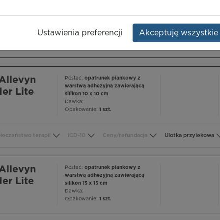
er Lite
silikon 8 x 8 cm
Dawka:
Opakowanie:
1 szt.
Ustawienia preferencji
Akceptuję wszystkie
ieczeństwo terapii
ICD-10
Ceny/refundacja
Ulotka przylekowa
Allevyn
Postać:
opatrunek piankowy z
warstwą adhezyjną zawierającą
er Lite
silikon 10 x 10 cm
Dawka:
Opakowanie:
1 szt.
ieczeństwo terapii
ICD-10
Ceny/refundacja
Ulotka przylekowa
Allevyn
Postać:
opatrunek piankowy z
warstwą adhezyjną zawierającą
er Lite
silikon 15 x 15 cm
Dawka:
Opakowanie:
1 szt.