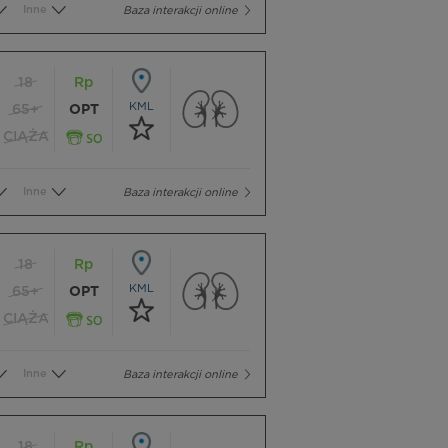
Inne
Baza interakcji online
18
Rp
KML
65+
OPT
CIĄŻA
Inne
Baza interakcji online
18
Rp
KML
65+
OPT
CIĄŻA
Inne
Baza interakcji online
18
Rp