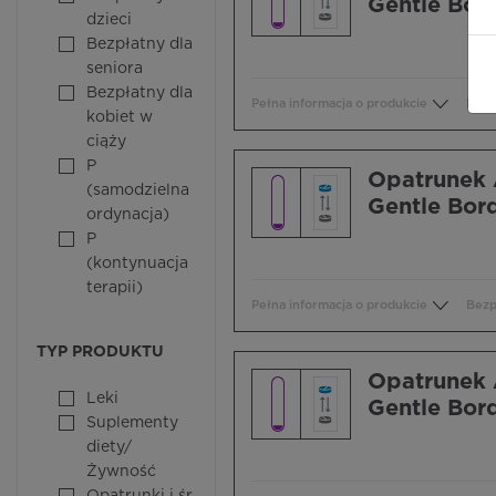
Gentle Bord
dzieci
Bezpłatny dla
seniora
Bezpłatny dla
Pełna informacja o produkcie
Bezp
kobiet w
ciąży
P
Opatrunek 
(samodzielna
Gentle Bord
ordynacja)
P
(kontynuacja
terapii)
Pełna informacja o produkcie
Bezp
TYP PRODUKTU
Opatrunek 
Leki
Gentle Bord
Suplementy
diety/
Żywność