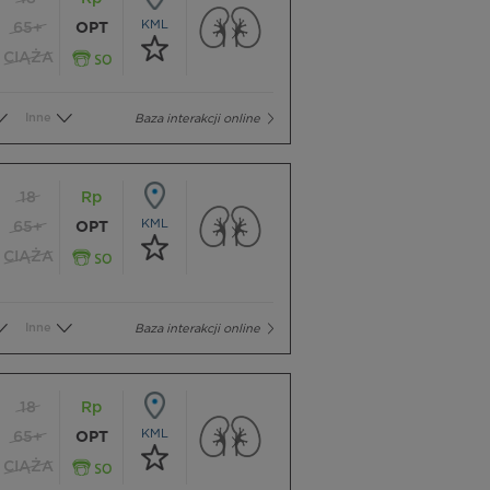
KML
65+
OPT
CIĄŻA
Inne
Baza interakcji online
18
Rp
KML
65+
OPT
CIĄŻA
Inne
Baza interakcji online
18
Rp
KML
65+
OPT
CIĄŻA