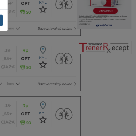
KML
65+
OPT
CIĄŻA
Inne
Baza interakcji online
18
Rp
KML
65+
OPT
CIĄŻA
Inne
Baza interakcji online
18
Rp
KML
65+
OPT
CIĄŻA