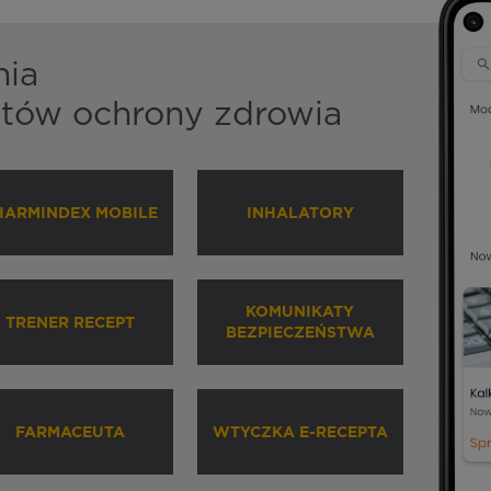
nia
istów ochrony zdrowia
HARMINDEX MOBILE
INHALATORY
KOMUNIKATY
TRENER RECEPT
BEZPIECZEŃSTWA
FARMACEUTA
WTYCZKA E-RECEPTA