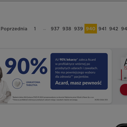
…
Poprzednia
1
937
938
939
940
941
942
9