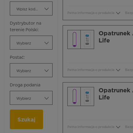
Wpisz kod ATC
Pełna informacja o produkcie
Bezp
Dystrybutor na
terenie Polski:
Opatrunek 
Life
Wybierz
Postać:
Pełna informacja o produkcie
Bezp
Wybierz
Droga podania
Opatrunek 
Life
Wybierz
Szukaj
Pełna informacja o produkcie
Bezp