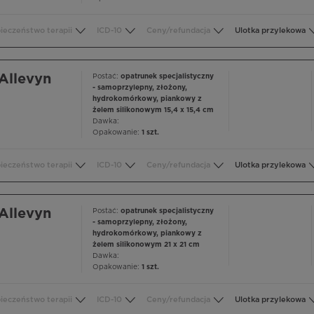
ieczeństwo terapii
ICD-10
Ceny/refundacja
Ulotka przylekowa
Allevyn
Postać:
opatrunek specjalistyczny
- samoprzylepny, złożony,
hydrokomórkowy, piankowy z
żelem silikonowym 15,4 x 15,4 cm
Dawka:
Opakowanie:
1 szt.
ieczeństwo terapii
ICD-10
Ceny/refundacja
Ulotka przylekowa
Allevyn
Postać:
opatrunek specjalistyczny
- samoprzylepny, złożony,
hydrokomórkowy, piankowy z
żelem silikonowym 21 x 21 cm
Dawka:
Opakowanie:
1 szt.
ieczeństwo terapii
ICD-10
Ceny/refundacja
Ulotka przylekowa