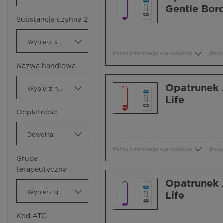
Gentle Bor
Substancja czynna 2
Wybierz substancję czynną
Pełna informacja o produkcie
Bezp
Nazwa handlowa
Opatrunek 
Wybierz nazwę handlową
Life
Odpłatność
Dowolna
Pełna informacja o produkcie
Bezp
Grupa
terapeutyczna
Opatrunek 
Wybierz grupę terapeutyczną
Life
Kod ATC