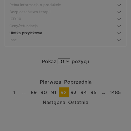
Pełna informacja o produkcie
Bezpieczeństwo terapii
ICD-10
Ceny/refundacja
Ulotka przylekowa
Inne
Pokaż
pozycji
Pierwsza
Poprzednia
…
…
1
89
90
91
92
93
94
95
1485
Następna
Ostatnia