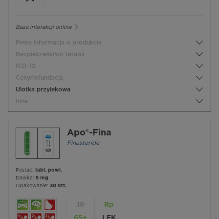
Baza interakcji online
Pełna informacja o produkcie
Bezpieczeństwo terapii
ICD-10
Ceny/refundacja
Ulotka przylekowa
Inne
Apo®-Fina
Finasteride
Postać:
tabl. powl.
Dawka:
5 mg
Opakowanie:
30 szt.
18
Rp
65+
LEK