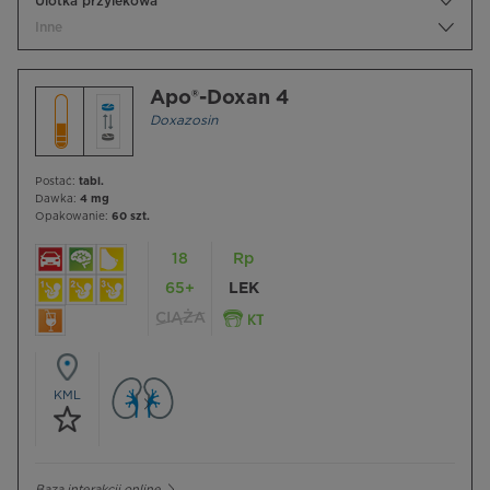
Ulotka przylekowa
Inne
Apo®-Doxan 4
Doxazosin
Postać:
tabl.
Dawka:
4 mg
Opakowanie:
60 szt.
18
Rp
65+
LEK
CIĄŻA
KML
Baza interakcji online