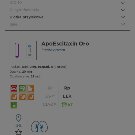
ICD-10
Ceny/refundacja
Ulotka przylekowa
Inne
ApoEscitaxin Oro
Escitalopram
Postać:
tabl. uleg. rozpad. w j. ustnej
Dawka:
20 mg
Opakowanie:
28 szt.
18
Rp
65+
LEK
CIĄŻA
KML