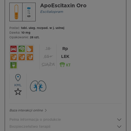
ApoEscitaxin Oro
Escitalopram
Postać:
tabl. uleg. rozpad. w j. ustnej
Dawka:
10 mg
Opakowanie:
28 szt.
18
Rp
65+
LEK
CIĄŻA
KML
Baza interakcji online
Pełna informacja o produkcie
Bezpieczeństwo terapii