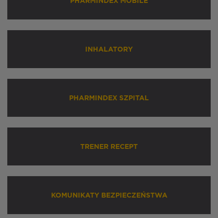
PHARMINDEX MOBILE
INHALATORY
PHARMINDEX SZPITAL
TRENER RECEPT
KOMUNIKATY BEZPIECZEŃSTWA