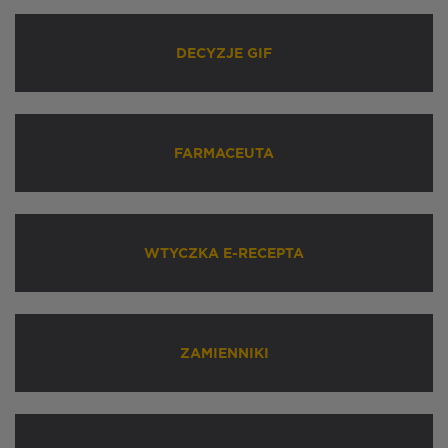
DECYZJE GIF
FARMACEUTA
WTYCZKA E-RECEPTA
ZAMIENNIKI