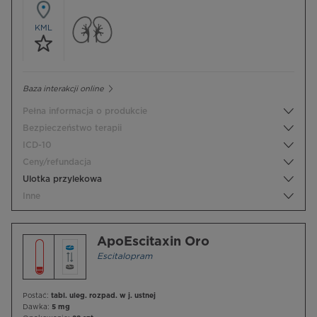
KML
Baza interakcji online
Pełna informacja o produkcie
Bezpieczeństwo terapii
ICD-10
Ceny/refundacja
Ulotka przylekowa
Inne
ApoEscitaxin Oro
Escitalopram
Postać:
tabl. uleg. rozpad. w j. ustnej
Dawka:
5 mg