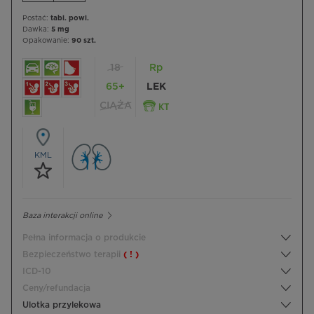
Postać:
tabl. powl.
Dawka:
5 mg
Opakowanie:
90 szt.
18
Rp
65+
LEK
CIĄŻA
KML
Baza interakcji online
Pełna informacja o produkcie
Bezpieczeństwo terapii
( ! )
ICD-10
Ceny/refundacja
Ulotka przylekowa