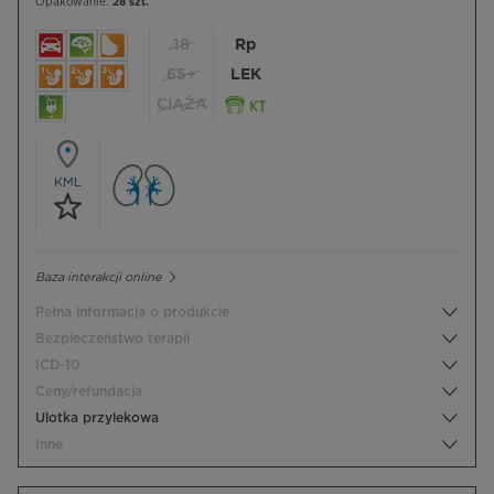
Opakowanie:
28 szt.
18
Rp
65+
LEK
CIĄŻA
KML
Baza interakcji online
Pełna informacja o produkcie
Bezpieczeństwo terapii
ICD-10
Ceny/refundacja
Ulotka przylekowa
Inne