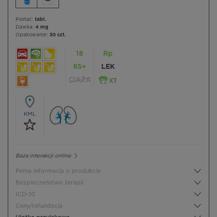
Postać:
tabl.
Dawka:
4 mg
Opakowanie:
30 szt.
18
Rp
65+
LEK
CIĄŻA
KML
Baza interakcji online
Pełna informacja o produkcie
Bezpieczeństwo terapii
ICD-10
Ceny/refundacja