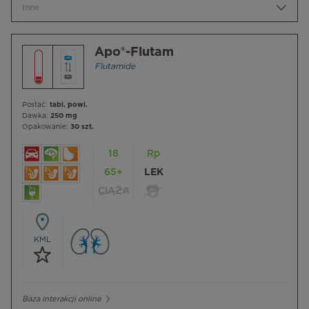
Inne
Apo®-Flutam
Flutamide
Postać:
tabl. powl.
Dawka:
250 mg
Opakowanie:
30 szt.
18
Rp
65+
LEK
CIĄŻA
KML
Baza interakcji online