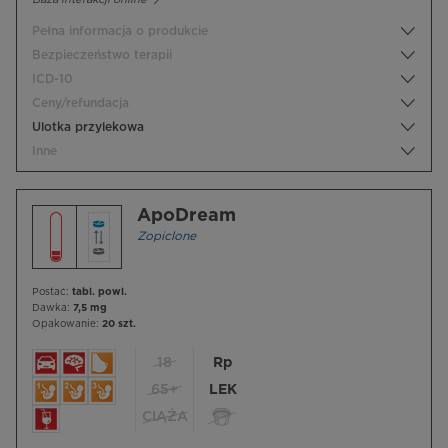
Pełna informacja o produkcie
Bezpieczeństwo terapii
ICD-10
Ceny/refundacja
Ulotka przylekowa
Inne
ApoDream
Zopiclone
Postać:
tabl. powl.
Dawka:
7,5 mg
Opakowanie:
20 szt.
18
Rp
65+
LEK
CIĄŻA