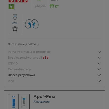
CIĄŻA
KML
Baza interakcji online
Pełna informacja o produkcie
Bezpieczeństwo terapii
( ! )
ICD-10
Ceny/refundacja
Ulotka przylekowa
Inne
Apo®-Fina
Finasteride