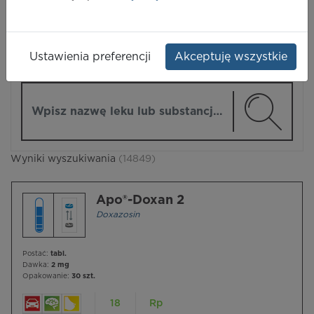
LEKI
Ustawienia preferencji
Akceptuję wszystkie
ZMIEŃ MODUŁ
Wpisz nazwę lub substancję czynną
Wyniki wyszukiwania
(14849)
Apo®-Doxan 2
Doxazosin
Postać:
tabl.
Dawka:
2 mg
Opakowanie:
30 szt.
18
Rp