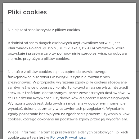
Pliki cookies
Niniejsza strona korzysta z plików cookies
Pharmindex Mobile
INSTALUJ
ZA DARMO - w Google Play
Administratorem danych osobowych użytkowników serwisu jest
Pharmindex Poland Sp. z o.o., ul. Olkuska 7, 02-604 Warszawa, które
pozyskuje i przetwarza przy pomocy niniejszego serwisu, co odbywa
Pharmindex - lider wi
się m.in. przy użyciu plików cookies.
ZALOGUJ SIĘ
ZAREJESTRUJ SIĘ
Niektóre z plików cookies są niezbędne do prawidłowego
funkcjonowania serwisu i w związku z tym nie można z nich
zrezygnować. W przypadku wyrażenia zgody pliki cookies stosowane
są również w celu poprawy komfortu korzystania z serwisu, integracji
serwisu z treściami dostarczanymi przez zewnętrznych dostawców i w
celu śledzenia aktywności użytkowników dla potrzeb marketingowych.
POKAŻ FILTRY
Wyrażona zgoda jest dobrowolna i można ją w dowolnym momencie
wycofać, dokonując zmiany w ustawieniach przeglądarki. Wycofanie
zgody pozostanie bez wpływu na zgodność z prawem używania plików
Pharmindex
cookies, którego dokonano na podstawie zgody przed jej wycofaniem.
lider wiedzy o lekach
Więcej informacji na temat przetwarzania danych osobowych i plikach
cookie zawartych jest w
Polityce Prywatności
.