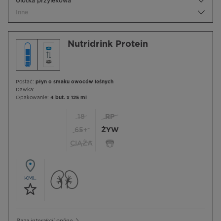
Ulotka przylekowa
Inne
Nutridrink Protein
Postać:
płyn o smaku owoców leśnych
Dawka:
Opakowanie:
4 but. x 125 ml
18
RP
65+
ŻYW
CIĄŻA
KML
Baza interakcji online