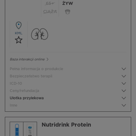
65+
ŻYW
CIĄŻA
KML
Baza interakcji online
Pełna informacja o produkcie
Bezpieczeństwo terapii
ICD-10
Ceny/refundacja
Ulotka przylekowa
Inne
Nutridrink Protein