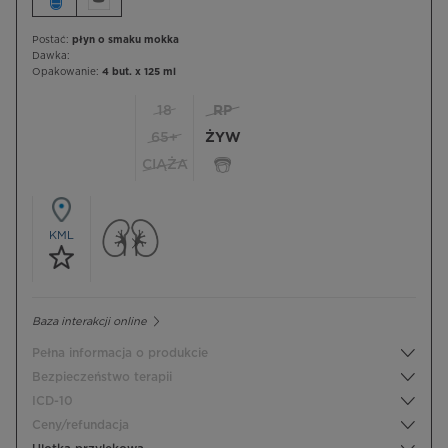
Postać:
płyn o smaku mokka
Dawka:
Opakowanie:
4 but. x 125 ml
18
RP
65+
ŻYW
CIĄŻA
KML
Baza interakcji online
Pełna informacja o produkcie
Bezpieczeństwo terapii
ICD-10
Ceny/refundacja