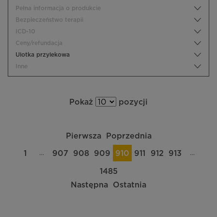
Pełna informacja o produkcie
Bezpieczeństwo terapii
ICD-10
Ceny/refundacja
Ulotka przylekowa
Inne
Pokaż
pozycji
Pierwsza
Poprzednia
…
…
1
907
908
909
910
911
912
913
1485
Następna
Ostatnia