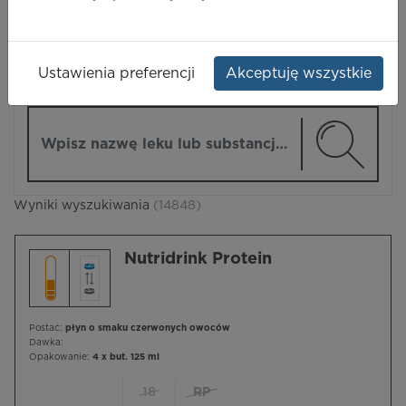
LEKI
Ustawienia preferencji
Akceptuję wszystkie
ZMIEŃ MODUŁ
Wpisz nazwę lub substancję czynną
Wyniki wyszukiwania
(14848)
Nutridrink Protein
Postać:
płyn o smaku czerwonych owoców
Dawka:
Opakowanie:
4 x but. 125 ml
18
RP