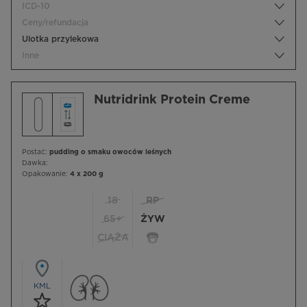
ICD-10
Ceny/refundacja
Ulotka przylekowa
Inne
Nutridrink Protein Creme
Postać:
pudding o smaku owoców leśnych
Dawka:
Opakowanie:
4 x 200 g
18
RP
65+
ŻYW
CIĄŻA
KML