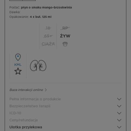
Postać:
płyn o smaku mango-brzoskwinia
Dawka:
Opakowanie:
4 x but. 125 ml
18
RP
65+
ŻYW
CIĄŻA
KML
Baza interakcji online
Pełna informacja o produkcie
Bezpieczeństwo terapii
ICD-10
Ceny/refundacja
Ulotka przylekowa