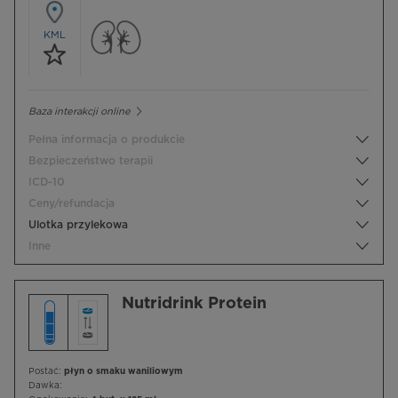
KML
Baza interakcji online
Pełna informacja o produkcie
Bezpieczeństwo terapii
ICD-10
Ceny/refundacja
Ulotka przylekowa
Inne
Nutridrink Protein
Postać:
płyn o smaku waniliowym
Dawka: