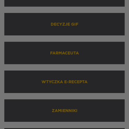
DECYZJE GIF
FARMACEUTA
WTYCZKA E-RECEPTA
ZAMIENNIKI