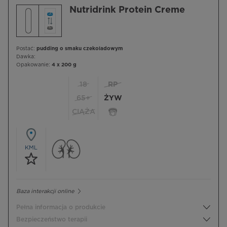
Nutridrink Protein Creme
Postać:
pudding o smaku czekoladowym
Dawka:
Opakowanie:
4 x 200 g
18
RP
65+
ŻYW
CIĄŻA
KML
Baza interakcji online
Pełna informacja o produkcie
Bezpieczeństwo terapii