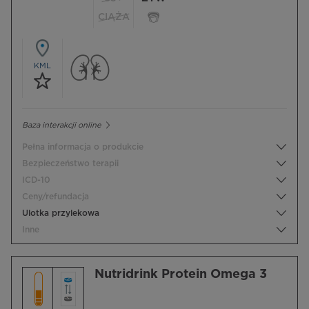
CIĄŻA
KML
Baza interakcji online
Pełna informacja o produkcie
Bezpieczeństwo terapii
ICD-10
Ceny/refundacja
Ulotka przylekowa
Inne
Nutridrink Protein Omega 3