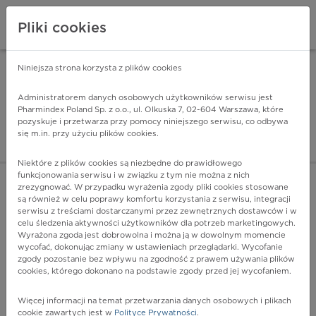
Pliki cookies
Niniejsza strona korzysta z plików cookies
Pharmindex Mobile
INSTALUJ
ZA DARMO - w Google Play
Administratorem danych osobowych użytkowników serwisu jest
Pharmindex Poland Sp. z o.o., ul. Olkuska 7, 02-604 Warszawa, które
pozyskuje i przetwarza przy pomocy niniejszego serwisu, co odbywa
Pharmindex - lider wi
się m.in. przy użyciu plików cookies.
ZALOGUJ SIĘ
ZAREJESTRUJ SIĘ
Niektóre z plików cookies są niezbędne do prawidłowego
funkcjonowania serwisu i w związku z tym nie można z nich
zrezygnować. W przypadku wyrażenia zgody pliki cookies stosowane
są również w celu poprawy komfortu korzystania z serwisu, integracji
serwisu z treściami dostarczanymi przez zewnętrznych dostawców i w
celu śledzenia aktywności użytkowników dla potrzeb marketingowych.
POKAŻ FILTRY
Wyrażona zgoda jest dobrowolna i można ją w dowolnym momencie
wycofać, dokonując zmiany w ustawieniach przeglądarki. Wycofanie
zgody pozostanie bez wpływu na zgodność z prawem używania plików
Pharmindex
cookies, którego dokonano na podstawie zgody przed jej wycofaniem.
lider wiedzy o lekach
Więcej informacji na temat przetwarzania danych osobowych i plikach
cookie zawartych jest w
Polityce Prywatności
.