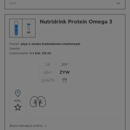
Inne
Nutridrink Protein Omega 3
Postać:
płyn o smaku truskawkowo-malinowym
Dawka:
Opakowanie:
4 x but. 125 ml
18
RP
65+
ŻYW
CIĄŻA
KML
Baza interakcji online