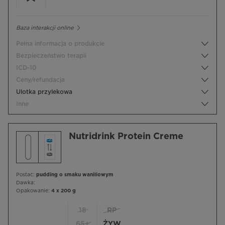
Baza interakcji online
Pełna informacja o produkcie
Bezpieczeństwo terapii
ICD-10
Ceny/refundacja
Ulotka przylekowa
Inne
Nutridrink Protein Creme
Postać:
pudding o smaku waniliowym
Dawka:
Opakowanie:
4 x 200 g
18
RP
65+
ŻYW