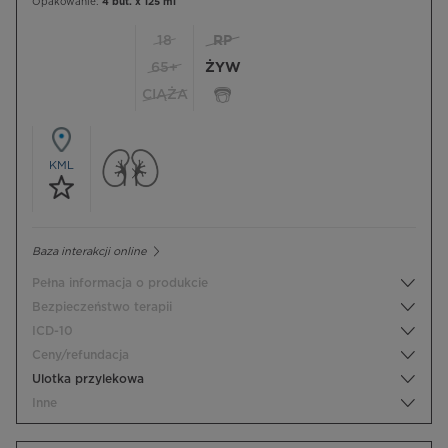
Opakowanie:
4 but. x 125 ml
18
RP
65+
ŻYW
CIĄŻA
KML
Baza interakcji online
Pełna informacja o produkcie
Bezpieczeństwo terapii
ICD-10
Ceny/refundacja
Ulotka przylekowa
Inne