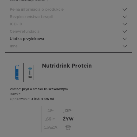
Pełna informacja o produkcie
Bezpieczeństwo terapii
ICD-10
Ceny/refundacja
Ulotka przylekowa
Inne
Nutridrink Protein
Postać:
płyn o smaku truskawkowym
Dawka:
Opakowanie:
4 but. x 125 ml
18
RP
65+
ŻYW
CIĄŻA