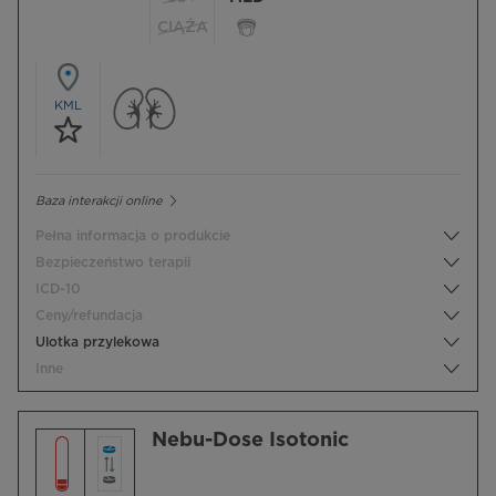
CIĄŻA
KML
Baza interakcji online
Pełna informacja o produkcie
Bezpieczeństwo terapii
ICD-10
Ceny/refundacja
Ulotka przylekowa
Inne
Nebu-Dose Isotonic