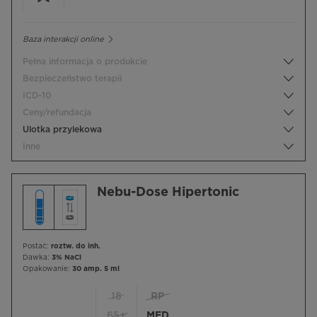
Baza interakcji online
Pełna informacja o produkcie
Bezpieczeństwo terapii
ICD-10
Ceny/refundacja
Ulotka przylekowa
Inne
Nebu-Dose Hipertonic
Postać:
roztw. do inh.
Dawka:
3% NaCl
Opakowanie:
30 amp. 5 ml
18
RP
65+
MED