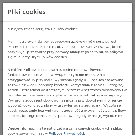
Pliki cookies
Niniejsza strona korzysta z plików cookies
Pharmindex Mobile
INSTALUJ
ZA DARMO - w Google Play
Administratorem danych osobowych użytkowników serwisu jest
Pharmindex Poland Sp. z o.o., ul. Olkuska 7, 02-604 Warszawa, które
pozyskuje i przetwarza przy pomocy niniejszego serwisu, co odbywa
Pharmindex - lider wi
się m.in. przy użyciu plików cookies.
ZALOGUJ SIĘ
ZAREJESTRUJ SIĘ
Niektóre z plików cookies są niezbędne do prawidłowego
funkcjonowania serwisu i w związku z tym nie można z nich
zrezygnować. W przypadku wyrażenia zgody pliki cookies stosowane
są również w celu poprawy komfortu korzystania z serwisu, integracji
serwisu z treściami dostarczanymi przez zewnętrznych dostawców i w
celu śledzenia aktywności użytkowników dla potrzeb marketingowych.
POKAŻ FILTRY
Wyrażona zgoda jest dobrowolna i można ją w dowolnym momencie
wycofać, dokonując zmiany w ustawieniach przeglądarki. Wycofanie
zgody pozostanie bez wpływu na zgodność z prawem używania plików
Pharmindex
cookies, którego dokonano na podstawie zgody przed jej wycofaniem.
lider wiedzy o lekach
Więcej informacji na temat przetwarzania danych osobowych i plikach
cookie zawartych jest w
Polityce Prywatności
.