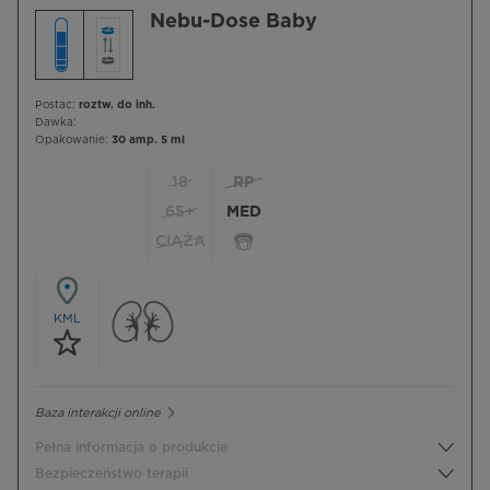
Nebu-Dose Baby
Postać:
roztw. do inh.
Dawka:
Opakowanie:
30 amp. 5 ml
18
RP
65+
MED
CIĄŻA
KML
Baza interakcji online
Pełna informacja o produkcie
Bezpieczeństwo terapii