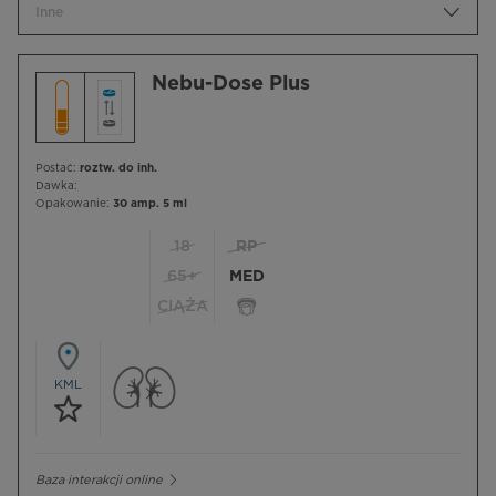
Inne
Nebu-Dose Plus
Postać:
roztw. do inh.
Dawka:
Opakowanie:
30 amp. 5 ml
18
RP
65+
MED
CIĄŻA
KML
Baza interakcji online