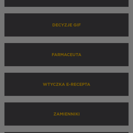
DECYZJE GIF
FARMACEUTA
WTYCZKA E-RECEPTA
ZAMIENNIKI