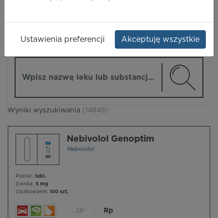
LEKI
Ustawienia preferencji
Akceptuję wszystkie
ZMIEŃ MODUŁ
Wpisz nazwę lub substancję czynną
Wyniki wyszukiwania
(14848)
Nebivolol Genoptim
Nebivolol
Postać:
tabl.
Dawka:
5 mg
Opakowanie:
100 szt.
18
Rp