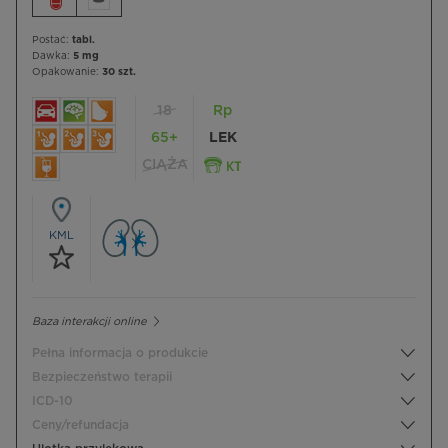
Postać:
tabl.
Dawka:
5 mg
Opakowanie:
30 szt.
18
Rp
65+
LEK
CIĄŻA
KML
Baza interakcji online
Pełna informacja o produkcie
Bezpieczeństwo terapii
ICD-10
Ceny/refundacja