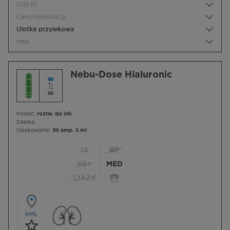
ICD-10
Ceny/refundacja
Ulotka przylekowa
Inne
Nebu-Dose Hialuronic
Postać:
roztw. do inh.
Dawka:
Opakowanie:
30 amp. 5 ml
18
RP
65+
MED
CIĄŻA
KML