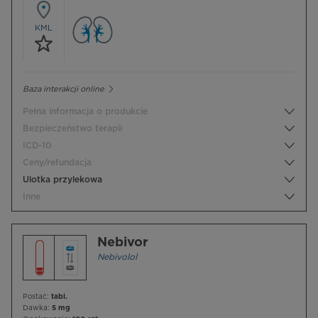
KML
Baza interakcji online
Pełna informacja o produkcie
Bezpieczeństwo terapii
ICD-10
Ceny/refundacja
Ulotka przylekowa
Inne
Nebivor
Nebivolol
Postać:
tabl.
Dawka:
5 mg