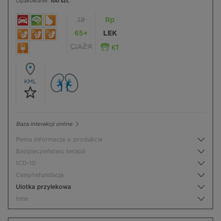
Opakowanie:
100 szt.
18
Rp
65+
LEK
CIĄŻA
KML
Baza interakcji online
Pełna informacja o produkcie
Bezpieczeństwo terapii
ICD-10
Ceny/refundacja
Ulotka przylekowa
Inne