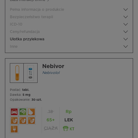
Pełna informacja o produkcie
Bezpieczeństwo terapii
ICD-10
Ceny/refundacja
Ulotka przylekowa
Inne
Nebivor
Nebivolol
Postać:
tabl.
Dawka:
5 mg
Opakowanie:
30 szt.
18
Rp
65+
LEK
CIĄŻA