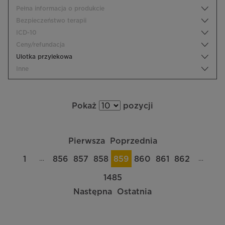
Pełna informacja o produkcie
Bezpieczeństwo terapii
ICD-10
Ceny/refundacja
Ulotka przylekowa
Inne
Pokaż
pozycji
Pierwsza
Poprzednia
…
…
1
856
857
858
859
860
861
862
1485
Następna
Ostatnia