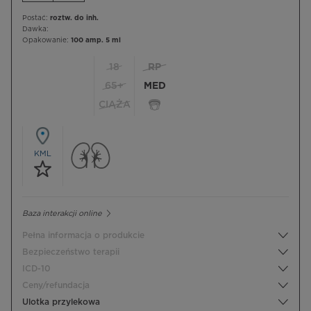
Postać:
roztw. do inh.
Dawka:
Opakowanie:
100 amp. 5 ml
18
RP
65+
MED
CIĄŻA
KML
Baza interakcji online
Pełna informacja o produkcie
Bezpieczeństwo terapii
ICD-10
Ceny/refundacja
Ulotka przylekowa