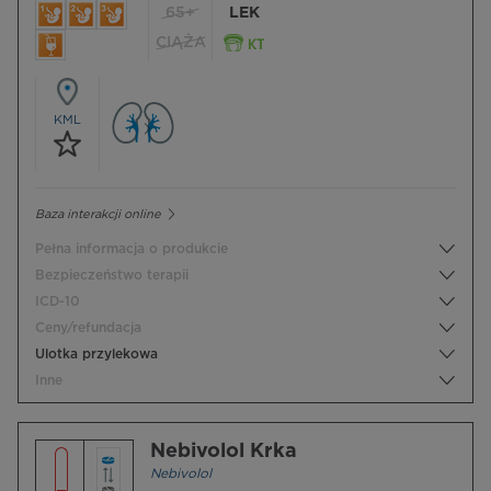
65+
LEK
CIĄŻA
KML
Baza interakcji online
Pełna informacja o produkcie
Bezpieczeństwo terapii
ICD-10
Ceny/refundacja
Ulotka przylekowa
Inne
Nebivolol Krka
Nebivolol