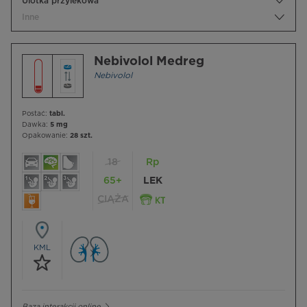
Ulotka przylekowa
Inne
Nebivolol Medreg
Nebivolol
Postać:
tabl.
Dawka:
5 mg
Opakowanie:
28 szt.
18
Rp
65+
LEK
CIĄŻA
KML
Baza interakcji online