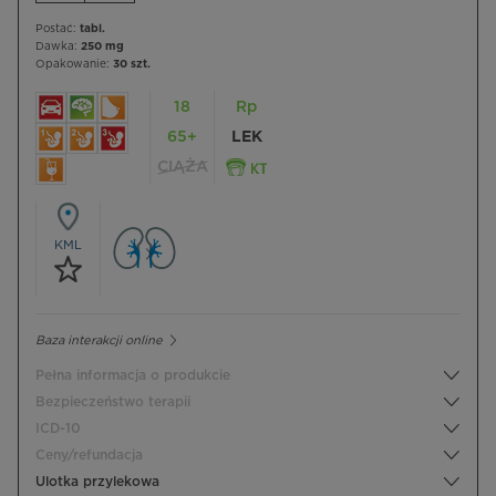
Postać:
tabl.
Dawka:
250 mg
Opakowanie:
30 szt.
18
Rp
65+
LEK
CIĄŻA
KML
Baza interakcji online
Pełna informacja o produkcie
Bezpieczeństwo terapii
ICD-10
Ceny/refundacja
Ulotka przylekowa