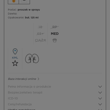
Postać:
proszek w sprayu
Dawka:
Opakowanie:
but. 125 ml
18
RP
65+
MED
CIĄŻA
KML
Baza interakcji online
Pełna informacja o produkcie
Bezpieczeństwo terapii
ICD-10
Ceny/refundacja