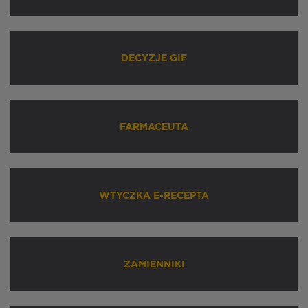
DECYZJE GIF
FARMACEUTA
WTYCZKA E-RECEPTA
ZAMIENNIKI