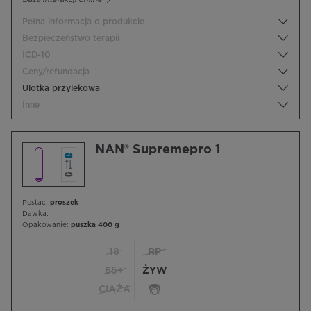
Pełna informacja o produkcie
Bezpieczeństwo terapii
ICD-10
Ceny/refundacja
Ulotka przylekowa
Inne
NAN® Supremepro 1
Postać:
proszek
Dawka:
Opakowanie:
puszka 400 g
18
RP
65+
ŻYW
CIĄŻA