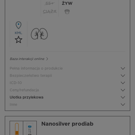
65+
ŻYW
CIĄŻA
KML
Baza interakcji online
Pełna informacja o produkcie
Bezpieczeństwo terapii
ICD-10
Ceny/refundacja
Ulotka przylekowa
Inne
Nanosilver prodiab