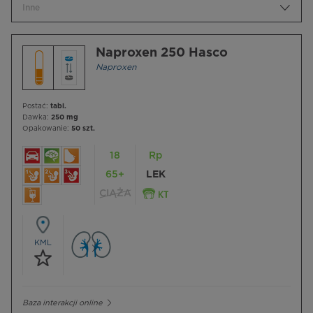
Inne
Naproxen 250 Hasco
Naproxen
Postać:
tabl.
Dawka:
250 mg
Opakowanie:
50 szt.
18
Rp
65+
LEK
CIĄŻA
KML
Baza interakcji online