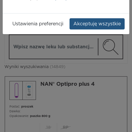
LEKI
Ustawienia preferencji
Akceptuję wszystkie
ZMIEŃ MODUŁ
Wpisz nazwę lub substancję czynną
Wyniki wyszukiwania
(14849)
NAN® Optipro plus 4
Postać:
proszek
Dawka:
Opakowanie:
puszka 800 g
18
RP