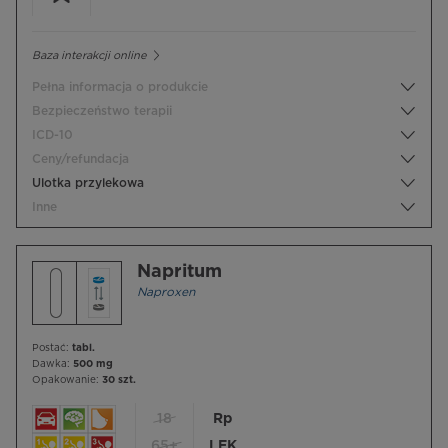
Baza interakcji online
Pełna informacja o produkcie
Bezpieczeństwo terapii
ICD-10
Ceny/refundacja
Ulotka przylekowa
Inne
Napritum
Naproxen
Postać:
tabl.
Dawka:
500 mg
Opakowanie:
30 szt.
18
Rp
65+
LEK