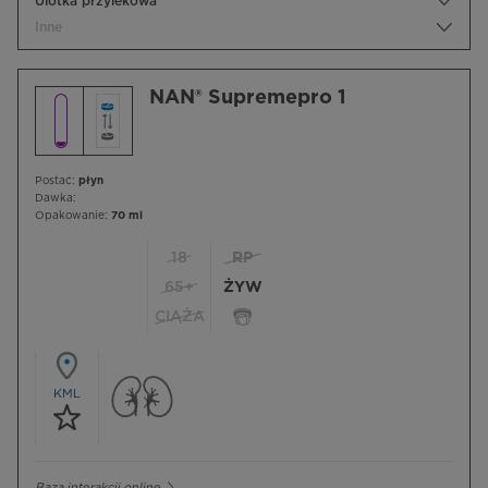
Ulotka przylekowa
Inne
NAN® Supremepro 1
Postać:
płyn
Dawka:
Opakowanie:
70 ml
18
RP
65+
ŻYW
CIĄŻA
KML
Baza interakcji online