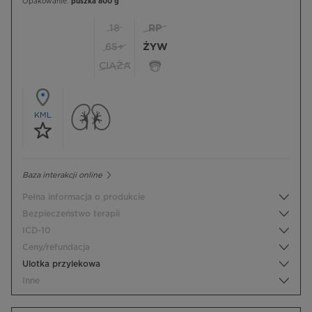
Opakowanie:
puszka 800 g
18
RP
65+
ŻYW
CIĄŻA
KML
Baza interakcji online
Pełna informacja o produkcie
Bezpieczeństwo terapii
ICD-10
Ceny/refundacja
Ulotka przylekowa
Inne