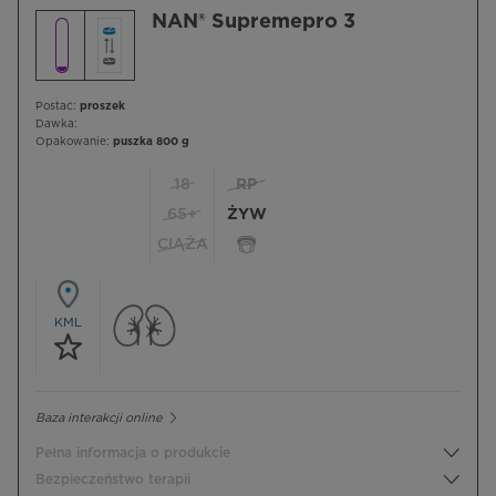
NAN® Supremepro 3
Postać:
proszek
Dawka:
Opakowanie:
puszka 800 g
18
RP
65+
ŻYW
CIĄŻA
KML
Baza interakcji online
Pełna informacja o produkcie
Bezpieczeństwo terapii