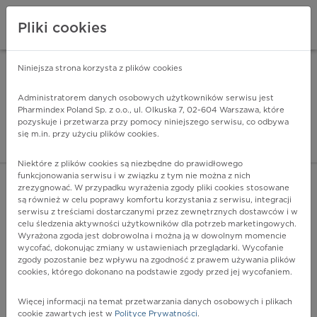
Pliki cookies
Niniejsza strona korzysta z plików cookies
Pharmindex Mobile
INSTALUJ
ZA DARMO - w Google Play
Administratorem danych osobowych użytkowników serwisu jest
Pharmindex Poland Sp. z o.o., ul. Olkuska 7, 02-604 Warszawa, które
pozyskuje i przetwarza przy pomocy niniejszego serwisu, co odbywa
Pharmindex - lider wi
się m.in. przy użyciu plików cookies.
ZALOGUJ SIĘ
ZAREJESTRUJ SIĘ
Niektóre z plików cookies są niezbędne do prawidłowego
funkcjonowania serwisu i w związku z tym nie można z nich
zrezygnować. W przypadku wyrażenia zgody pliki cookies stosowane
są również w celu poprawy komfortu korzystania z serwisu, integracji
serwisu z treściami dostarczanymi przez zewnętrznych dostawców i w
celu śledzenia aktywności użytkowników dla potrzeb marketingowych.
POKAŻ FILTRY
Wyrażona zgoda jest dobrowolna i można ją w dowolnym momencie
wycofać, dokonując zmiany w ustawieniach przeglądarki. Wycofanie
zgody pozostanie bez wpływu na zgodność z prawem używania plików
Pharmindex
cookies, którego dokonano na podstawie zgody przed jej wycofaniem.
lider wiedzy o lekach
Więcej informacji na temat przetwarzania danych osobowych i plikach
cookie zawartych jest w
Polityce Prywatności
.