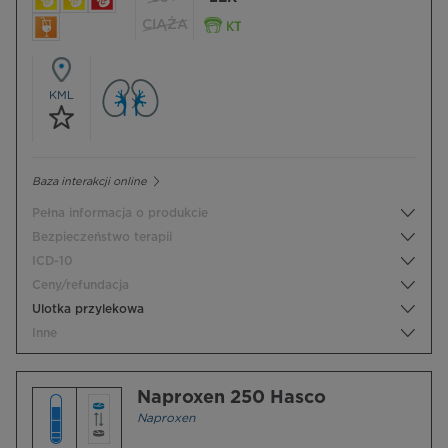
CIĄŻA
KML
Baza interakcji online
Pełna informacja o produkcie
Bezpieczeństwo terapii
ICD-10
Ceny/refundacja
Ulotka przylekowa
Inne
Naproxen 250 Hasco
Naproxen