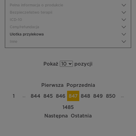
Pełna informacja o produkcie
Bezpieczeństwo terapii
ICD-10
Ceny/refundacja
Ulotka przylekowa
Inne
Pokaż
pozycji
Pierwsza
Poprzednia
…
…
1
844
845
846
847
848
849
850
1485
Następna
Ostatnia