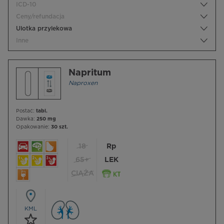
ICD-10
Ceny/refundacja
Ulotka przylekowa
Inne
Napritum
Naproxen
Postać:
tabl.
Dawka:
250 mg
Opakowanie:
30 szt.
18
Rp
65+
LEK
CIĄŻA
KML