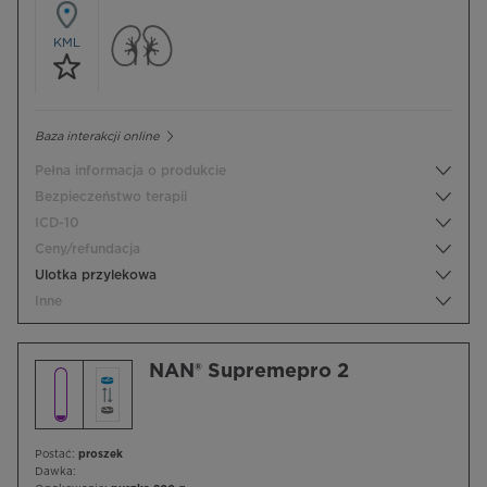
KML
Baza interakcji online
Pełna informacja o produkcie
Bezpieczeństwo terapii
ICD-10
Ceny/refundacja
Ulotka przylekowa
Inne
NAN® Supremepro 2
Postać:
proszek
Dawka: