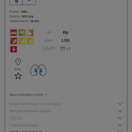
Postać:
tabl.
Dawka:
500 mg
Opakowanie:
28 szt.
18
Rp
65+
LEK
CIĄŻA
KML
Baza interakcji online
Pełna informacja o produkcie
Bezpieczeństwo terapii
ICD-10
Ceny/refundacja