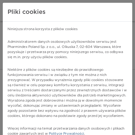
Pliki cookies
Niniejsza strona korzysta z plików cookies
Pharmindex Mobile
INSTALUJ
ZA DARMO - w Google Play
Administratorem danych osobowych użytkowników serwisu jest
Pharmindex Poland Sp. z o.o., ul. Olkuska 7, 02-604 Warszawa, które
pozyskuje i przetwarza przy pomocy niniejszego serwisu, co odbywa
Pharmindex - lider wi
się m.in. przy użyciu plików cookies.
ZALOGUJ SIĘ
ZAREJESTRUJ SIĘ
Niektóre z plików cookies są niezbędne do prawidłowego
funkcjonowania serwisu i w związku z tym nie można z nich
zrezygnować. W przypadku wyrażenia zgody pliki cookies stosowane
są również w celu poprawy komfortu korzystania z serwisu, integracji
serwisu z treściami dostarczanymi przez zewnętrznych dostawców i w
celu śledzenia aktywności użytkowników dla potrzeb marketingowych.
POKAŻ FILTRY
Wyrażona zgoda jest dobrowolna i można ją w dowolnym momencie
wycofać, dokonując zmiany w ustawieniach przeglądarki. Wycofanie
zgody pozostanie bez wpływu na zgodność z prawem używania plików
Pharmindex
cookies, którego dokonano na podstawie zgody przed jej wycofaniem.
lider wiedzy o lekach
Więcej informacji na temat przetwarzania danych osobowych i plikach
cookie zawartych jest w
Polityce Prywatności
.