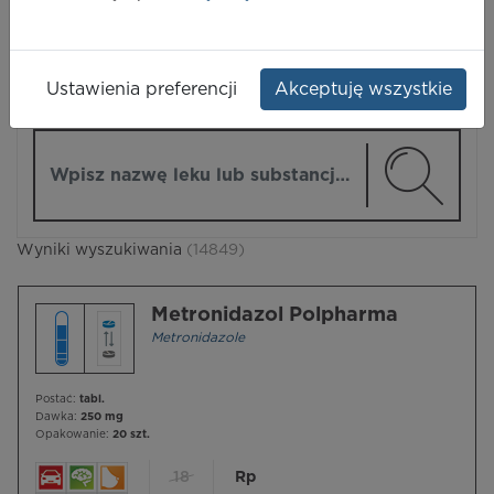
LEKI
Ustawienia preferencji
Akceptuję wszystkie
ZMIEŃ MODUŁ
Wpisz nazwę lub substancję czynną
Wyniki wyszukiwania
(14849)
Metronidazol Polpharma
Metronidazole
Postać:
tabl.
Dawka:
250 mg
Opakowanie:
20 szt.
18
Rp