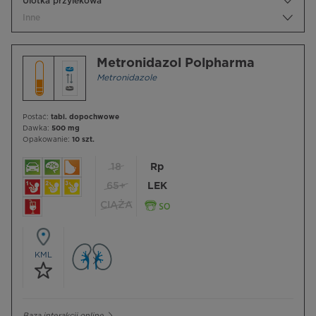
Ulotka przylekowa
Inne
Metronidazol Polpharma
Metronidazole
Postać:
tabl. dopochwowe
Dawka:
500 mg
Opakowanie:
10 szt.
18
Rp
65+
LEK
CIĄŻA
KML
Baza interakcji online