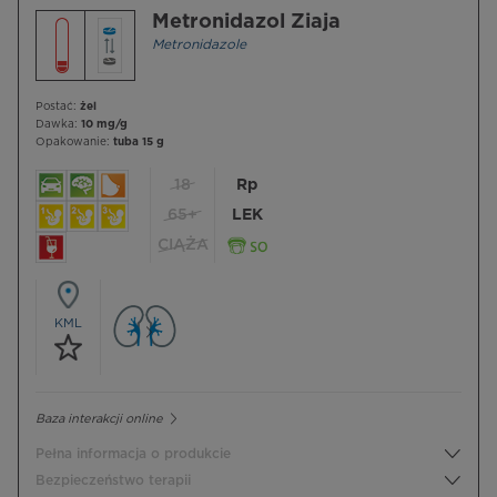
Metronidazol Ziaja
Metronidazole
Postać:
żel
Dawka:
10 mg/g
Opakowanie:
tuba 15 g
18
Rp
65+
LEK
CIĄŻA
KML
Baza interakcji online
Pełna informacja o produkcie
Bezpieczeństwo terapii