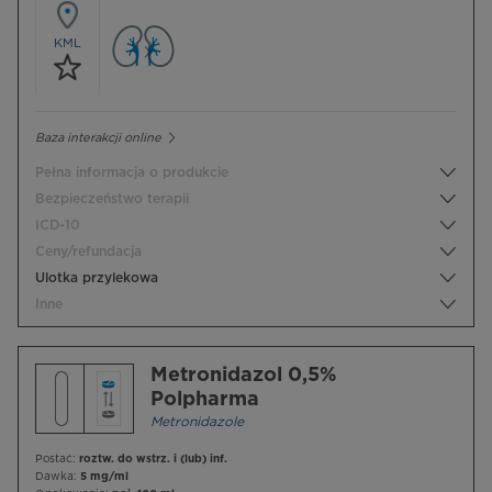
KML
Baza interakcji online
Pełna informacja o produkcie
Bezpieczeństwo terapii
ICD-10
Ceny/refundacja
Ulotka przylekowa
Inne
Metronidazol 0,5%
Polpharma
Metronidazole
Postać:
roztw. do wstrz. i (lub) inf.
Dawka:
5 mg/ml