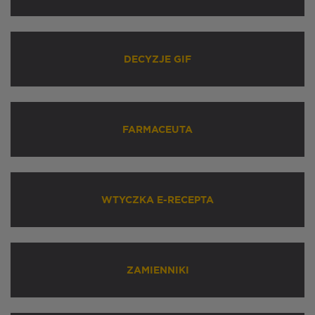
DECYZJE GIF
FARMACEUTA
WTYCZKA E-RECEPTA
ZAMIENNIKI