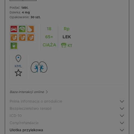
Postać:
tabl.
Dawka:
4 mg
Opakowanie:
30 szt.
18
Rp
65+
LEK
CIĄŻA
KML
Baza interakcji online
Pełna informacja o produkcie
Bezpieczeństwo terapii
ICD-10
Ceny/refundacja
Ulotka przylekowa