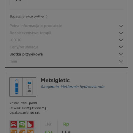
Baza interakcji online
Pełna informacja o produkcie
Bezpieczeństwo terapii
ICD-10
Ceny/refundacja
Ulotka przylekowa
Inne
Metsigletic
Sitagliptin
,
Metformin hydrochloride
Postać:
tabl. powl.
Dawka:
50 mg+1000 mg
Opakowanie:
56 szt.
18
Rp
65+
LEK