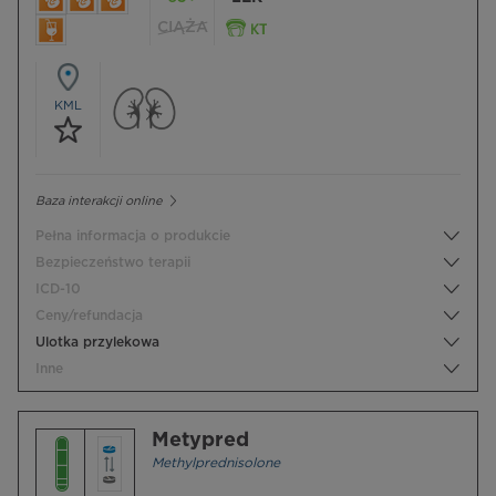
CIĄŻA
KML
Baza interakcji online
Pełna informacja o produkcie
Bezpieczeństwo terapii
ICD-10
Ceny/refundacja
Ulotka przylekowa
Inne
Metypred
Methylprednisolone