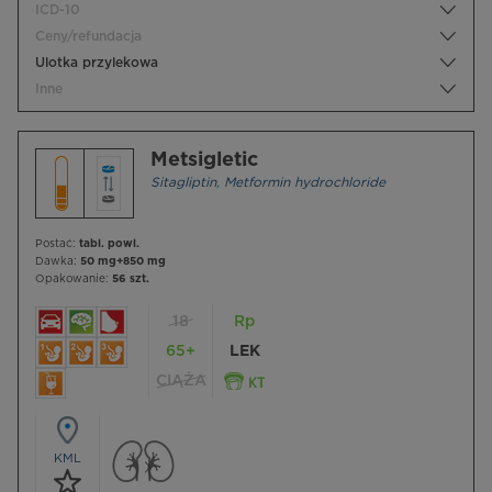
ICD-10
Ceny/refundacja
Ulotka przylekowa
Inne
Metsigletic
Sitagliptin
,
Metformin hydrochloride
Postać:
tabl. powl.
Dawka:
50 mg+850 mg
Opakowanie:
56 szt.
18
Rp
65+
LEK
CIĄŻA
KML