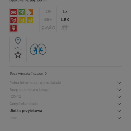
Opakowanie:
poj. 100 ml
18
Lz
65+
LEK
CIĄŻA
KML
Baza interakcji online
Pełna informacja o produkcie
Bezpieczeństwo terapii
ICD-10
Ceny/refundacja
Ulotka przylekowa
Inne