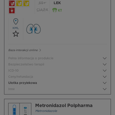
65+
LEK
CIĄŻA
KML
Baza interakcji online
Pełna informacja o produkcie
Bezpieczeństwo terapii
ICD-10
Ceny/refundacja
Ulotka przylekowa
Inne
Metronidazol Polpharma
Metronidazole