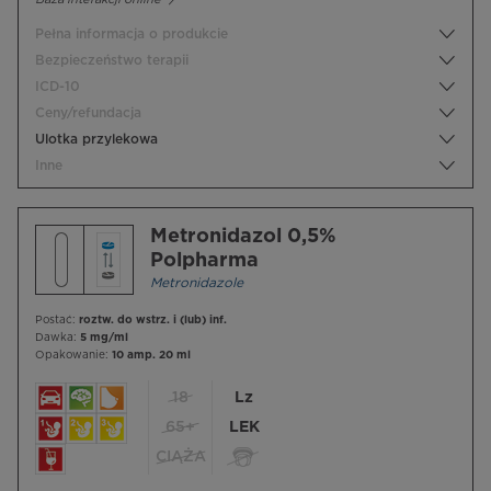
Pełna informacja o produkcie
Bezpieczeństwo terapii
ICD-10
Ceny/refundacja
Ulotka przylekowa
Inne
Metronidazol 0,5%
Polpharma
Metronidazole
Postać:
roztw. do wstrz. i (lub) inf.
Dawka:
5 mg/ml
Opakowanie:
10 amp. 20 ml
18
Lz
65+
LEK
CIĄŻA