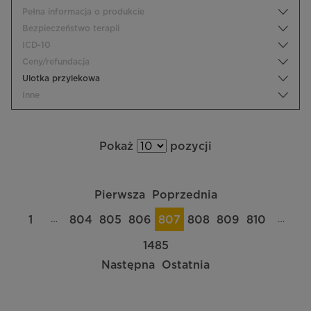
Pełna informacja o produkcie
Bezpieczeństwo terapii
ICD-10
Ceny/refundacja
Ulotka przylekowa
Inne
Pokaż
pozycji
Pierwsza
Poprzednia
…
…
1
804
805
806
807
808
809
810
1485
Następna
Ostatnia