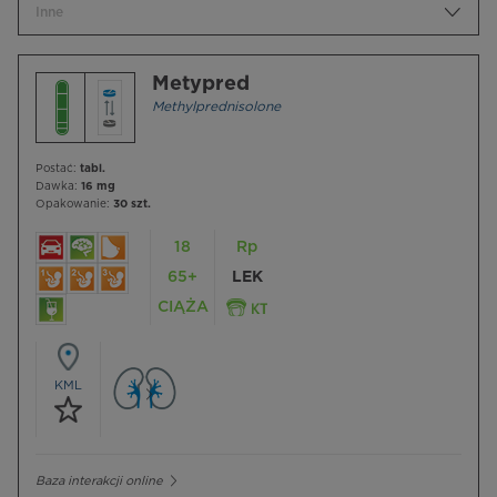
Inne
Metypred
Methylprednisolone
Postać:
tabl.
Dawka:
16 mg
Opakowanie:
30 szt.
18
Rp
65+
LEK
CIĄŻA
KML
Baza interakcji online