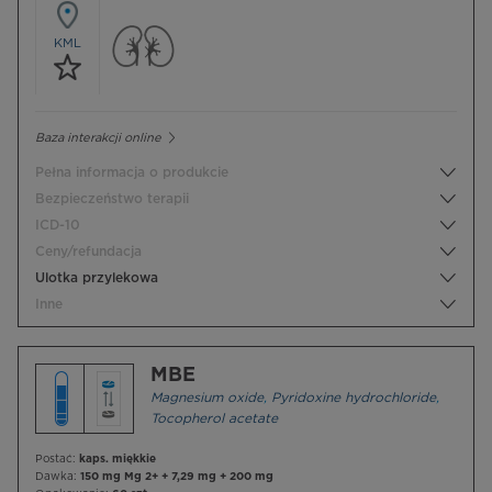
KML
Baza interakcji online
Pełna informacja o produkcie
Bezpieczeństwo terapii
ICD-10
Ceny/refundacja
Ulotka przylekowa
Inne
MBE
Magnesium oxide
,
Pyridoxine hydrochloride
,
Tocopherol acetate
Postać:
kaps. miękkie
Dawka:
150 mg Mg 2+ + 7,29 mg + 200 mg