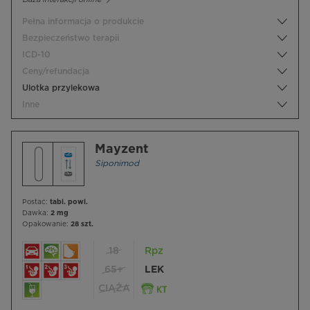
Pełna informacja o produkcie
Bezpieczeństwo terapii
ICD-10
Ceny/refundacja
Ulotka przylekowa
Inne
Mayzent
Siponimod
Postać:
tabl. powl.
Dawka:
2 mg
Opakowanie:
28 szt.
18
Rpz
65+
LEK
CIĄŻA