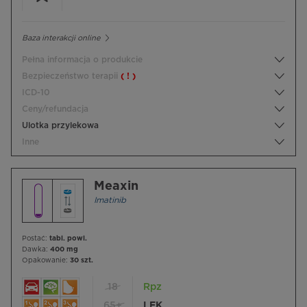
Baza interakcji online
Pełna informacja o produkcie
Bezpieczeństwo terapii
( ! )
ICD-10
Ceny/refundacja
Ulotka przylekowa
Inne
Meaxin
Imatinib
Postać:
tabl. powl.
Dawka:
400 mg
Opakowanie:
30 szt.
18
Rpz
65+
LEK