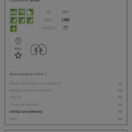
Opakowanie:
60 szt.
18
RP
65+
LEK
CIĄŻA
KML
Baza interakcji online
Pełna informacja o produkcie
Bezpieczeństwo terapii
ICD-10
Ceny/refundacja
Ulotka przylekowa
Inne