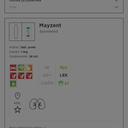
Ulotka przylekowa
Inne
Mayzent
Siponimod
Postać:
tabl. powl.
Dawka:
1 mg
Opakowanie:
28 szt.
18
Rpz
65+
LEK
CIĄŻA
KML
Baza interakcji online