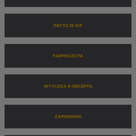
DECYZJE GIF
FARMACEUTA
WTYCZKA E-RECEPTA
ZAMIENNIKI