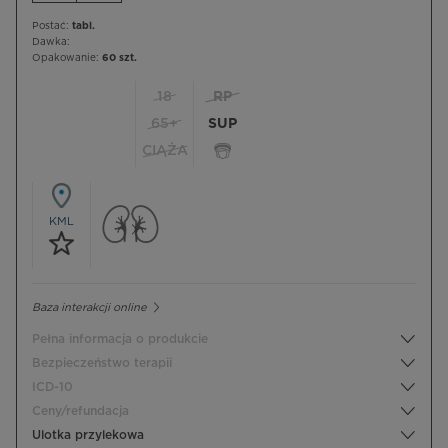
Postać:
tabl.
Dawka:
Opakowanie:
60 szt.
18
RP
65+
SUP
CIĄŻA
KML
Baza interakcji online
Pełna informacja o produkcie
Bezpieczeństwo terapii
ICD-10
Ceny/refundacja
Ulotka przylekowa