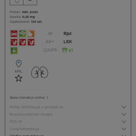
Postać:
tabl. powl.
Dawka:
0,25 mg
Opakowanie:
120 szt.
18
Rpz
65+
LEK
CIĄŻA
KML
Baza interakcji online
Pełna informacja o produkcie
Bezpieczeństwo terapii
ICD-10
Ceny/refundacja