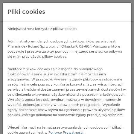
Pliki cookies
Niniejsza strona korzysta z plików cookies
Pharmindex Mobile
INSTALUJ
ZA DARMO - w Google Play
Administratorem danych osobowych użytkowników serwisu jest
Pharmindex Poland Sp. z o.o., ul. Olkuska 7, 02-604 Warszawa, które
pozyskuje i przetwarza przy pomocy niniejszego serwisu, co odbywa
Pharmindex - lider wi
się m.in. przy użyciu plików cookies.
ZALOGUJ SIĘ
ZAREJESTRUJ SIĘ
Niektóre z plików cookies są niezbędne do prawidłowego
funkcjonowania serwisu i w związku z tym nie można z nich
zrezygnować. W przypadku wyrażenia zgody pliki cookies stosowane
są również w celu poprawy komfortu korzystania z serwisu, integracji
serwisu z treściami dostarczanymi przez zewnętrznych dostawców i w
celu śledzenia aktywności użytkowników dla potrzeb marketingowych.
POKAŻ FILTRY
Wyrażona zgoda jest dobrowolna i można ją w dowolnym momencie
wycofać, dokonując zmiany w ustawieniach przeglądarki. Wycofanie
zgody pozostanie bez wpływu na zgodność z prawem używania plików
Pharmindex
cookies, którego dokonano na podstawie zgody przed jej wycofaniem.
lider wiedzy o lekach
Więcej informacji na temat przetwarzania danych osobowych i plikach
cookie zawartych jest w
Polityce Prywatności
.