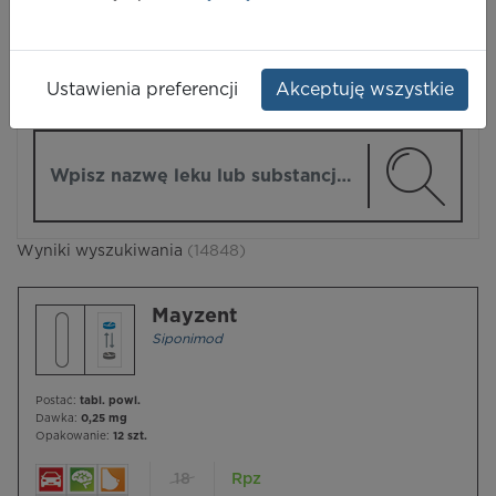
LEKI
Ustawienia preferencji
Akceptuję wszystkie
ZMIEŃ MODUŁ
Wpisz nazwę lub substancję czynną
Wyniki wyszukiwania
(14848)
Mayzent
Siponimod
Postać:
tabl. powl.
Dawka:
0,25 mg
Opakowanie:
12 szt.
18
Rpz