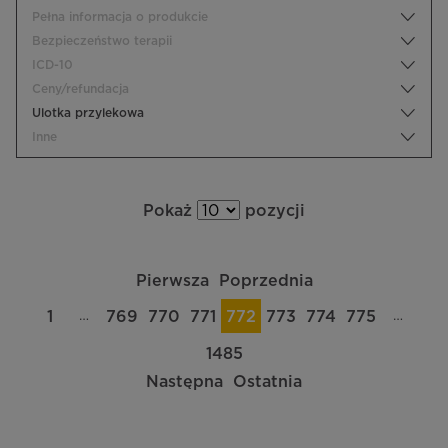
Pełna informacja o produkcie
Bezpieczeństwo terapii
ICD-10
Ceny/refundacja
Ulotka przylekowa
Inne
Pokaż
pozycji
Pierwsza
Poprzednia
…
…
1
769
770
771
772
773
774
775
1485
Następna
Ostatnia