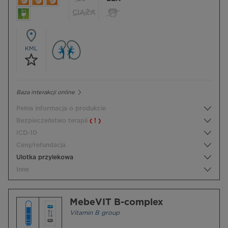
CIĄŻA
KML
Baza interakcji online
Pełna informacja o produkcie
Bezpieczeństwo terapii
( ! )
ICD-10
Ceny/refundacja
Ulotka przylekowa
Inne
MebeVIT B-complex
Vitamin B group