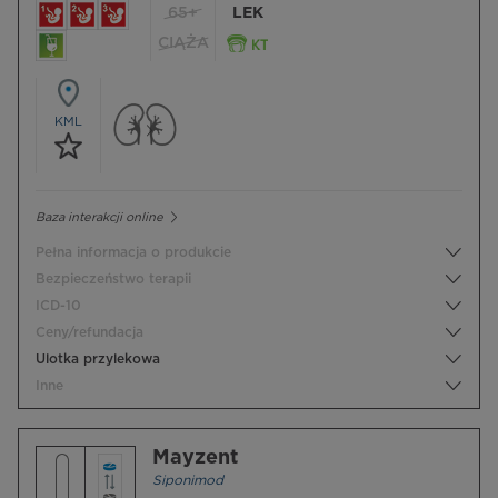
65+
LEK
CIĄŻA
KML
Baza interakcji online
Pełna informacja o produkcie
Bezpieczeństwo terapii
ICD-10
Ceny/refundacja
Ulotka przylekowa
Inne
Mayzent
Siponimod