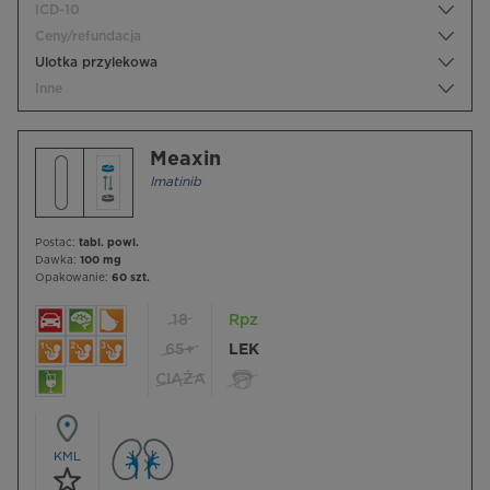
ICD-10
Ceny/refundacja
Ulotka przylekowa
Inne
Meaxin
Imatinib
Postać:
tabl. powl.
Dawka:
100 mg
Opakowanie:
60 szt.
18
Rpz
65+
LEK
CIĄŻA
KML