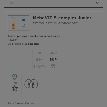
Inne
MebeVIT B-complex Junior
Vitamin B group
,
Ascorbic acid
Postać:
proszek o smaku pomarańczowym
Dawka:
Opakowanie:
30 saszetek
18
RP
65+
SUP
CIĄŻA
KML
Baza interakcji online