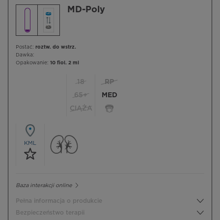
MD-Poly
Postać:
roztw. do wstrz.
Dawka:
Opakowanie:
10 fiol. 2 ml
18
RP
65+
MED
CIĄŻA
KML
Baza interakcji online
Pełna informacja o produkcie
Bezpieczeństwo terapii