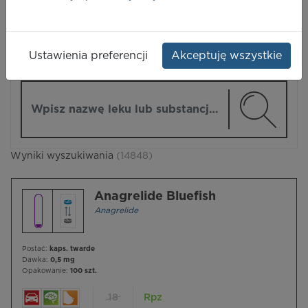
LEKI
Ustawienia preferencji
Akceptuję wszystkie
ZMIEŃ MODUŁ
Wpisz nazwę lub substancję czynną
Wyniki wyszukiwania
(14848)
Anagrelide Bluefish
Anagrelide
Postać:
kaps. twarde
Dawka:
0,5 mg
Opakowanie:
100 szt.
18
Rpz