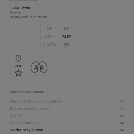
Postać:
syrop
Dawka:
Opakowanie:
but. 150 ml
18
RP
65+
SUP
CIĄŻA
KML
Baza interakcji online
Pełna informacja o produkcie
Bezpieczeństwo terapii
ICD-10
Ceny/refundacja
Ulotka przylekowa