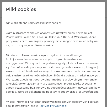
Pliki cookies
Niniejsza strona korzysta z plików cookies
Pharmindex Mobile
INSTALUJ
ZA DARMO - w Google Play
Administratorem danych osobowych użytkowników serwisu jest
Pharmindex Poland Sp. z o.o., ul. Olkuska 7, 02-604 Warszawa, które
pozyskuje i przetwarza przy pomocy niniejszego serwisu, co odbywa
Pharmindex - lider wi
się m.in. przy użyciu plików cookies.
ZALOGUJ SIĘ
ZAREJESTRUJ SIĘ
Niektóre z plików cookies są niezbędne do prawidłowego
funkcjonowania serwisu i w związku z tym nie można z nich
zrezygnować. W przypadku wyrażenia zgody pliki cookies stosowane
są również w celu poprawy komfortu korzystania z serwisu, integracji
serwisu z treściami dostarczanymi przez zewnętrznych dostawców i w
celu śledzenia aktywności użytkowników dla potrzeb marketingowych.
POKAŻ FILTRY
Wyrażona zgoda jest dobrowolna i można ją w dowolnym momencie
wycofać, dokonując zmiany w ustawieniach przeglądarki. Wycofanie
zgody pozostanie bez wpływu na zgodność z prawem używania plików
Pharmindex
cookies, którego dokonano na podstawie zgody przed jej wycofaniem.
lider wiedzy o lekach
Więcej informacji na temat przetwarzania danych osobowych i plikach
cookie zawartych jest w
Polityce Prywatności
.