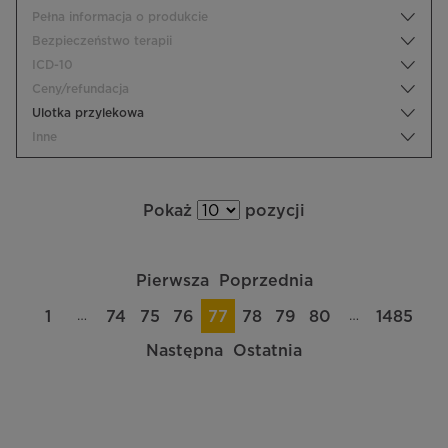
Pełna informacja o produkcie
Bezpieczeństwo terapii
ICD-10
Ceny/refundacja
Ulotka przylekowa
Inne
Pokaż
pozycji
Pierwsza
Poprzednia
…
…
1
74
75
76
77
78
79
80
1485
Następna
Ostatnia