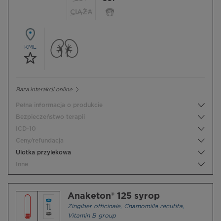
CIĄŻA
KML
Baza interakcji online
Pełna informacja o produkcie
Bezpieczeństwo terapii
ICD-10
Ceny/refundacja
Ulotka przylekowa
Inne
Anaketon® 125 syrop
Zingiber officinale
,
Chamomilla recutita
,
Vitamin B group