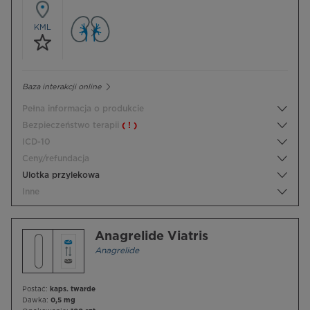
KML
Baza interakcji online
Pełna informacja o produkcie
Bezpieczeństwo terapii
( ! )
ICD-10
Ceny/refundacja
Ulotka przylekowa
Inne
Anagrelide Viatris
Anagrelide
Postać:
kaps. twarde
Dawka:
0,5 mg