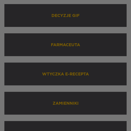
DECYZJE GIF
FARMACEUTA
WTYCZKA E-RECEPTA
ZAMIENNIKI