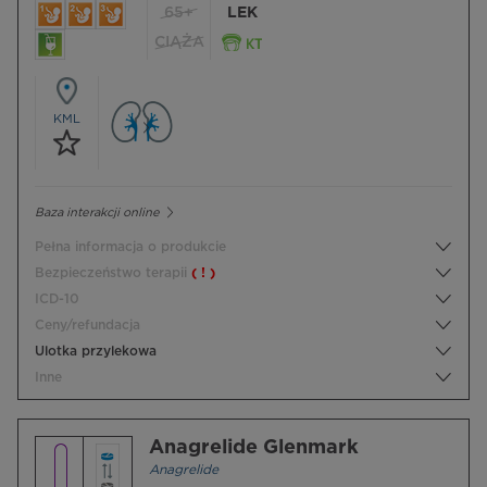
65+
LEK
CIĄŻA
KML
Baza interakcji online
Pełna informacja o produkcie
Bezpieczeństwo terapii
( ! )
ICD-10
Ceny/refundacja
Ulotka przylekowa
Inne
Anagrelide Glenmark
Anagrelide