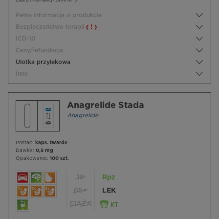
Pełna informacja o produkcie
Bezpieczeństwo terapii
( ! )
ICD-10
Ceny/refundacja
Ulotka przylekowa
Inne
Anagrelide Stada
Anagrelide
Postać:
kaps. twarde
Dawka:
0,5 mg
Opakowanie:
100 szt.
18
Rpz
65+
LEK
CIĄŻA