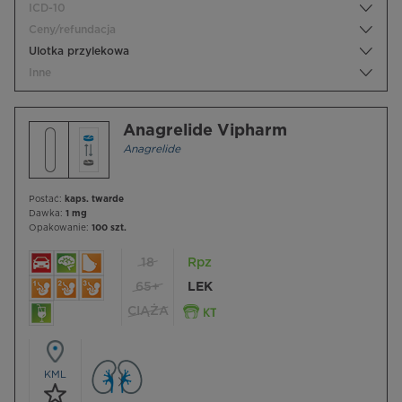
ICD-10
Ceny/refundacja
Ulotka przylekowa
Inne
Anagrelide Vipharm
Anagrelide
Postać:
kaps. twarde
Dawka:
1 mg
Opakowanie:
100 szt.
18
Rpz
65+
LEK
CIĄŻA
KML