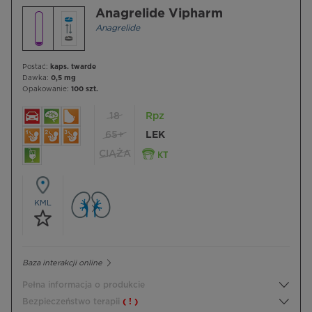
Anagrelide Vipharm
Anagrelide
Postać:
kaps. twarde
Dawka:
0,5 mg
Opakowanie:
100 szt.
18
Rpz
65+
LEK
CIĄŻA
KML
Baza interakcji online
Pełna informacja o produkcie
Bezpieczeństwo terapii
( ! )