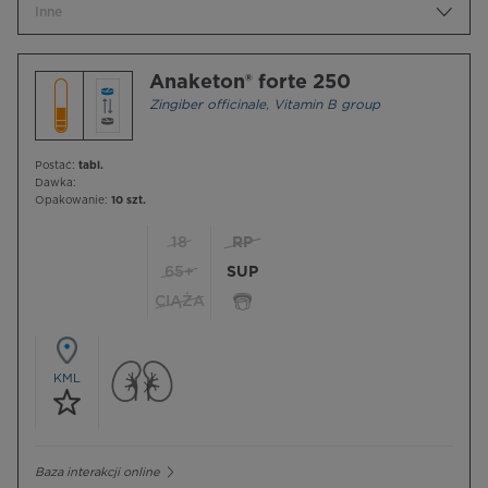
Inne
Anaketon® forte 250
Zingiber officinale
,
Vitamin B group
Postać:
tabl.
Dawka:
Opakowanie:
10 szt.
18
RP
65+
SUP
CIĄŻA
KML
Baza interakcji online