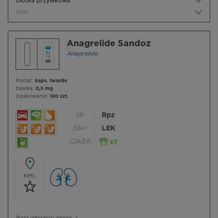
Ulotka przylekowa
Inne
Anagrelide Sandoz
Anagrelide
Postać:
kaps. twarde
Dawka:
0,5 mg
Opakowanie:
100 szt.
18
Rpz
65+
LEK
CIĄŻA
KML
Baza interakcji online