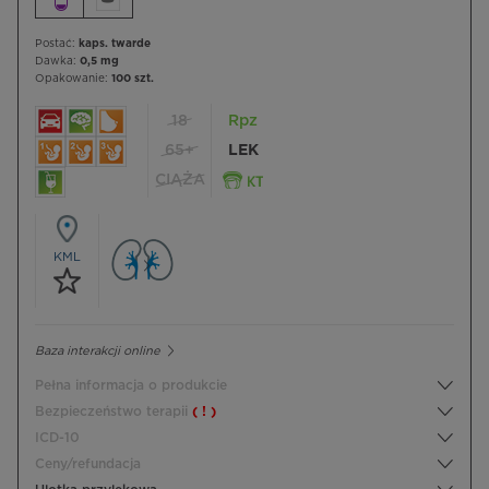
Postać:
kaps. twarde
Dawka:
0,5 mg
Opakowanie:
100 szt.
18
Rpz
65+
LEK
CIĄŻA
KML
Baza interakcji online
Pełna informacja o produkcie
Bezpieczeństwo terapii
( ! )
ICD-10
Ceny/refundacja