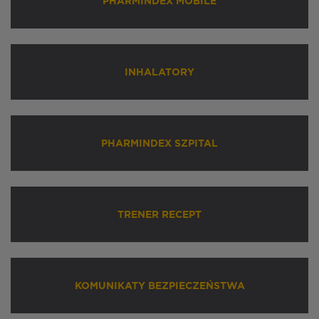
PHARMINDEX MOBILE
INHALATORY
PHARMINDEX SZPITAL
TRENER RECEPT
KOMUNIKATY BEZPIECZEŃSTWA