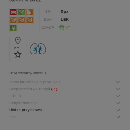
Opakowanie:
100 szt.
18
Rpz
65+
LEK
CIĄŻA
KML
Baza interakcji online
Pełna informacja o produkcie
Bezpieczeństwo terapii
( ! )
ICD-10
Ceny/refundacja
Ulotka przylekowa
Inne