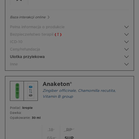
Baza interakcji online
Pełna informacja o produkcie
Bezpieczeństwo terapii
( ! )
ICD-10
Ceny/refundacja
Ulotka przylekowa
Inne
Anaketon®
Zingiber officinale
,
Chamomilla recutita
,
Vitamin B group
Postać:
krople
Dawka:
Opakowanie:
30 ml
18
RP
65+
SUP