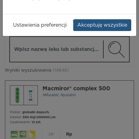
LEKI
Ustawienia preferencji
Akceptuję wszystkie
ZMIEŃ MODUŁ
Wpisz nazwę lub substancję czynną
Wyniki wyszukiwania
(14848)
Macmiror® complex 500
Nifuratel
,
Nystatin
Postać:
globulki dopoch.
Dawka:
500 mg+200000 j.m.
Opakowanie:
12 szt.
18
Rp