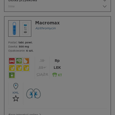
Ulotka przylekowa
Inne
Macromax
Azithromycin
Postać:
tabl. powl.
Dawka:
500 mg
Opakowanie:
6 szt.
18
Rp
65+
LEK
CIĄŻA
KML
Baza interakcji online