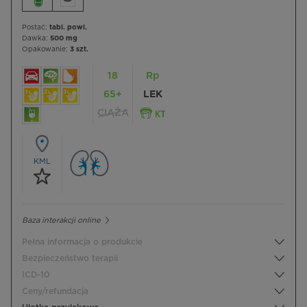
Postać:
tabl. powl.
Dawka:
500 mg
Opakowanie:
3 szt.
18
Rp
65+
LEK
CIĄŻA
KML
Baza interakcji online
Pełna informacja o produkcie
Bezpieczeństwo terapii
ICD-10
Ceny/refundacja