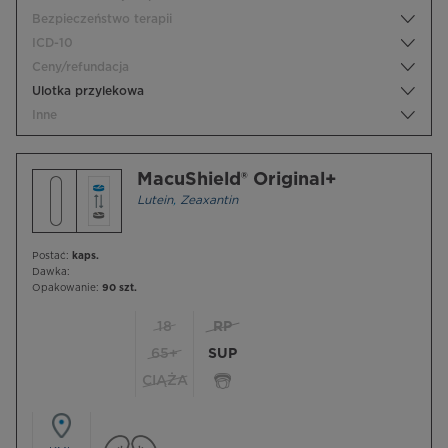
Bezpieczeństwo terapii
ICD-10
Ceny/refundacja
Ulotka przylekowa
Inne
MacuShield® Original+
Lutein
,
Zeaxantin
Postać:
kaps.
Dawka:
Opakowanie:
90 szt.
18
RP
65+
SUP
CIĄŻA