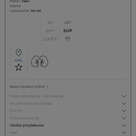
Postać:
kaps.
Dawka:
Opakowanie:
90 szt.
18
RP
65+
SUP
CIĄŻA
KML
Baza interakcji online
Pełna informacja o produkcie
Bezpieczeństwo terapii
ICD-10
Ceny/refundacja
Ulotka przylekowa
Inne