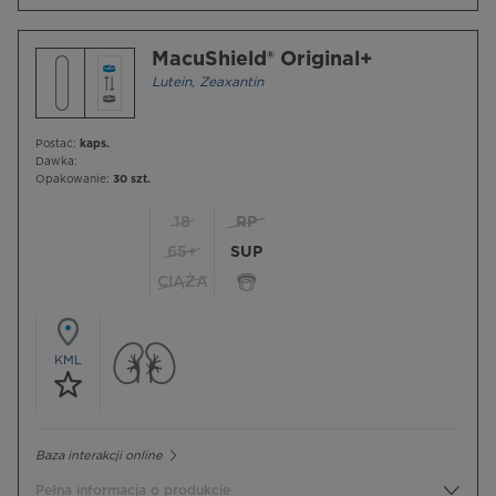
MacuShield® Original+
Lutein
,
Zeaxantin
Postać:
kaps.
Dawka:
Opakowanie:
30 szt.
18
RP
65+
SUP
CIĄŻA
KML
Baza interakcji online
Pełna informacja o produkcie