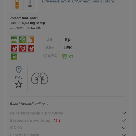
Ethinylestradiol
,
Chlormadinone acetate
Postać:
tabl. powl.
Dawka:
0,03 mg+2 mg
Opakowanie:
63 szt.
18
Rp
65+
LEK
CIĄŻA
KML
Baza interakcji online
Pełna informacja o produkcie
Bezpieczeństwo terapii
( ! )
ICD-10
Ceny/refundacja