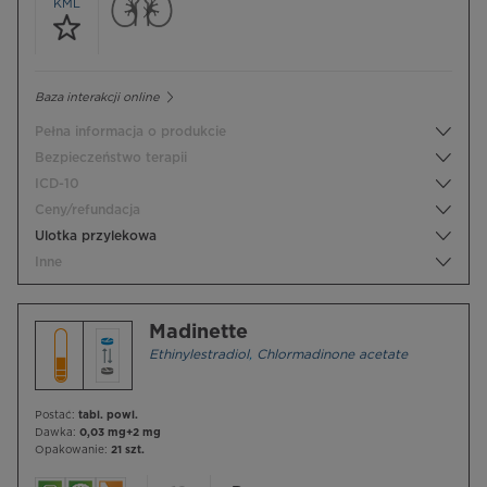
KML
Baza interakcji online
Pełna informacja o produkcie
Bezpieczeństwo terapii
ICD-10
Ceny/refundacja
Ulotka przylekowa
Inne
Madinette
Ethinylestradiol
,
Chlormadinone acetate
Postać:
tabl. powl.
Dawka:
0,03 mg+2 mg
Opakowanie:
21 szt.