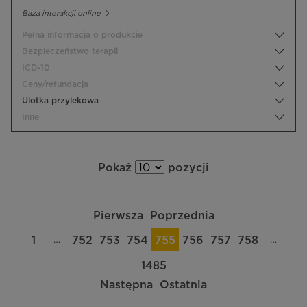
Baza interakcji online
Pełna informacja o produkcie
Bezpieczeństwo terapii
ICD-10
Ceny/refundacja
Ulotka przylekowa
Inne
Pokaż
pozycji
Pierwsza
Poprzednia
…
…
1
752
753
754
755
756
757
758
1485
Następna
Ostatnia