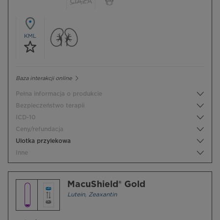
CIĄŻA
KML
Baza interakcji online
Pełna informacja o produkcie
Bezpieczeństwo terapii
ICD-10
Ceny/refundacja
Ulotka przylekowa
Inne
MacuShield® Gold
Lutein
,
Zeaxantin