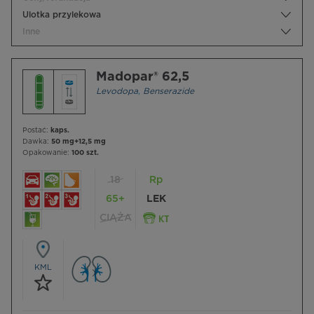
Ulotka przylekowa
Inne
Madopar® 62,5
Levodopa
,
Benserazide
Postać:
kaps.
Dawka:
50 mg+12,5 mg
Opakowanie:
100 szt.
18
Rp
65+
LEK
CIĄŻA
KML