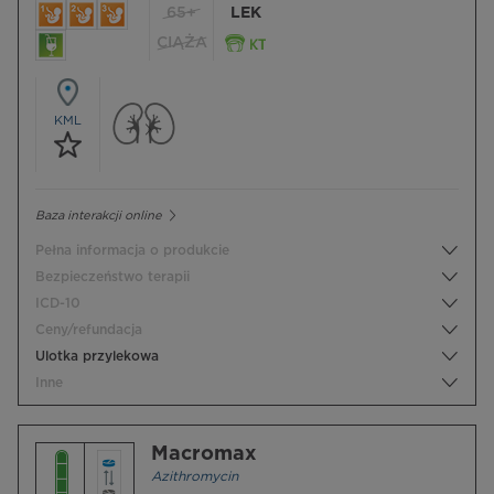
65+
LEK
CIĄŻA
KML
Baza interakcji online
Pełna informacja o produkcie
Bezpieczeństwo terapii
ICD-10
Ceny/refundacja
Ulotka przylekowa
Inne
Macromax
Azithromycin