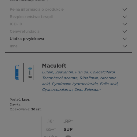
Pełna informacja o produkcie
Bezpieczeństwo terapii
ICD-10
Ceny/refundacja
Ulotka przylekowa
Inne
Maculoft
Lutein
,
Zeaxantin
,
Fish oil
,
Colecalciferol
,
Tocopherol acetate
,
Riboflavin
,
Nicotinic
acid
,
Pyridoxine hydrochloride
,
Folic acid
,
Cyanocobalamin
,
Zinc
,
Selenium
Postać:
kaps.
Dawka:
Opakowanie:
30 szt.
18
RP
65+
SUP