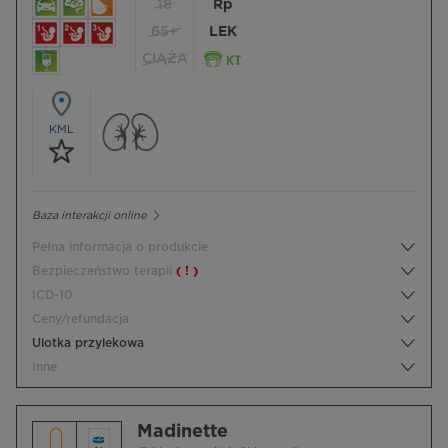
18
Rp
65+
LEK
CIĄŻA
KML
Baza interakcji online
Pełna informacja o produkcie
Bezpieczeństwo terapii
( ! )
ICD-10
Ceny/refundacja
Ulotka przylekowa
Inne
Madinette