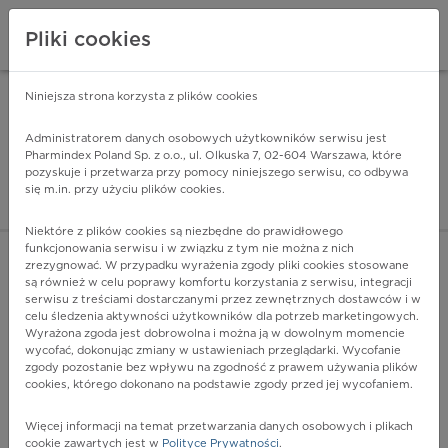
Pliki cookies
Niniejsza strona korzysta z plików cookies
Pharmindex Mobile
INSTALUJ
ZA DARMO - w Google Play
Administratorem danych osobowych użytkowników serwisu jest
Pharmindex Poland Sp. z o.o., ul. Olkuska 7, 02-604 Warszawa, które
pozyskuje i przetwarza przy pomocy niniejszego serwisu, co odbywa
Pharmindex - lider wi
się m.in. przy użyciu plików cookies.
ZALOGUJ SIĘ
ZAREJESTRUJ SIĘ
Niektóre z plików cookies są niezbędne do prawidłowego
funkcjonowania serwisu i w związku z tym nie można z nich
zrezygnować. W przypadku wyrażenia zgody pliki cookies stosowane
są również w celu poprawy komfortu korzystania z serwisu, integracji
serwisu z treściami dostarczanymi przez zewnętrznych dostawców i w
celu śledzenia aktywności użytkowników dla potrzeb marketingowych.
POKAŻ FILTRY
Wyrażona zgoda jest dobrowolna i można ją w dowolnym momencie
wycofać, dokonując zmiany w ustawieniach przeglądarki. Wycofanie
zgody pozostanie bez wpływu na zgodność z prawem używania plików
Pharmindex
cookies, którego dokonano na podstawie zgody przed jej wycofaniem.
lider wiedzy o lekach
Więcej informacji na temat przetwarzania danych osobowych i plikach
cookie zawartych jest w
Polityce Prywatności
.