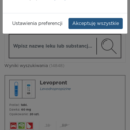
LEKI
Ustawienia preferencji
Akceptuję wszystkie
ZMIEŃ MODUŁ
Wpisz nazwę lub substancję czynną
Wyniki wyszukiwania
(14848)
Levopront
Levodropropizine
Postać:
tabl.
Dawka:
60 mg
Opakowanie:
20 szt.
18
RP