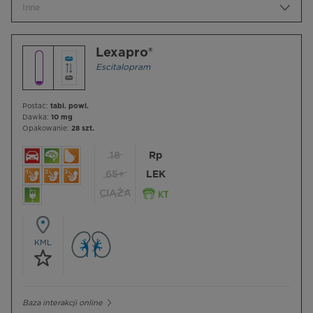
Inne
Lexapro®
Escitalopram
Postać:
tabl. powl.
Dawka:
10 mg
Opakowanie:
28 szt.
18
Rp
65+
LEK
CIĄŻA
KML
Baza interakcji online