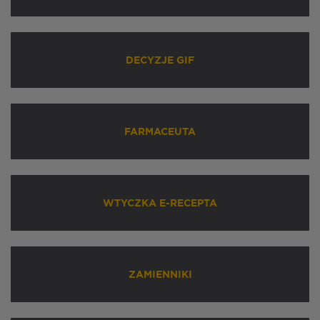
DECYZJE GIF
FARMACEUTA
WTYCZKA E-RECEPTA
ZAMIENNIKI