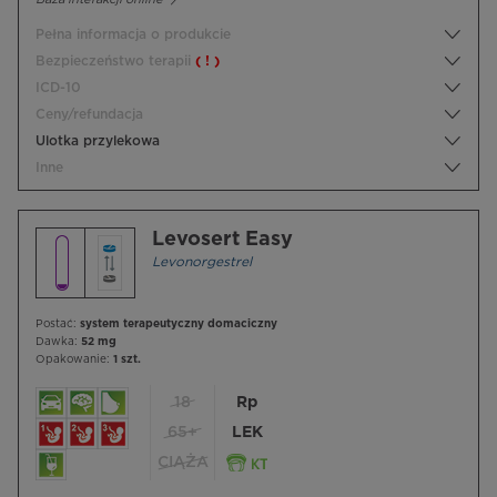
Pełna informacja o produkcie
Bezpieczeństwo terapii
( ! )
ICD-10
Ceny/refundacja
Ulotka przylekowa
Inne
Levosert Easy
Levonorgestrel
Postać:
system terapeutyczny domaciczny
Dawka:
52 mg
Opakowanie:
1 szt.
18
Rp
65+
LEK
CIĄŻA