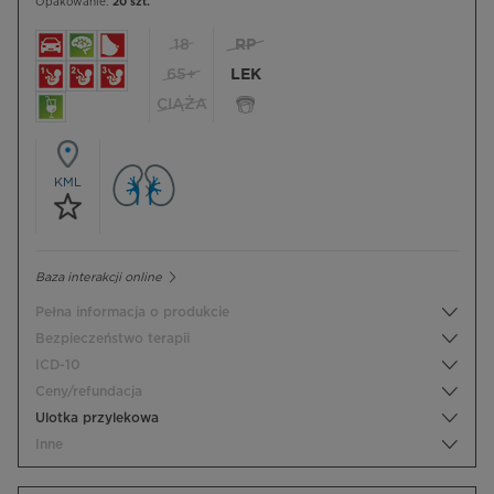
Opakowanie:
20 szt.
18
RP
65+
LEK
CIĄŻA
KML
Baza interakcji online
Pełna informacja o produkcie
Bezpieczeństwo terapii
ICD-10
Ceny/refundacja
Ulotka przylekowa
Inne