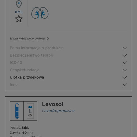
KML
Baza interakcji online
Pełna informacja o produkcie
Bezpieczeństwo terapii
ICD-10
Ceny/refundacja
Ulotka przylekowa
Inne
Levosol
Levodropropizine
Postać:
tabl.
Dawka:
60 mg