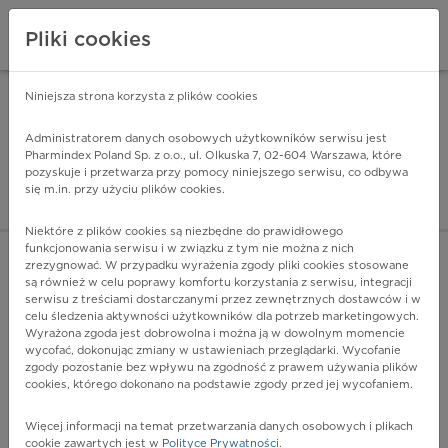
Pliki cookies
Niniejsza strona korzysta z plików cookies
Pharmindex Mobile
INSTALUJ
ZA DARMO - w Google Play
Administratorem danych osobowych użytkowników serwisu jest
Pharmindex Poland Sp. z o.o., ul. Olkuska 7, 02-604 Warszawa, które
pozyskuje i przetwarza przy pomocy niniejszego serwisu, co odbywa
Pharmindex - lider wi
się m.in. przy użyciu plików cookies.
ZALOGUJ SIĘ
ZAREJESTRUJ SIĘ
Niektóre z plików cookies są niezbędne do prawidłowego
funkcjonowania serwisu i w związku z tym nie można z nich
zrezygnować. W przypadku wyrażenia zgody pliki cookies stosowane
są również w celu poprawy komfortu korzystania z serwisu, integracji
serwisu z treściami dostarczanymi przez zewnętrznych dostawców i w
celu śledzenia aktywności użytkowników dla potrzeb marketingowych.
POKAŻ FILTRY
Wyrażona zgoda jest dobrowolna i można ją w dowolnym momencie
wycofać, dokonując zmiany w ustawieniach przeglądarki. Wycofanie
zgody pozostanie bez wpływu na zgodność z prawem używania plików
Pharmindex
cookies, którego dokonano na podstawie zgody przed jej wycofaniem.
lider wiedzy o lekach
Więcej informacji na temat przetwarzania danych osobowych i plikach
cookie zawartych jest w
Polityce Prywatności
.