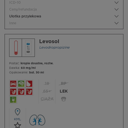
ICD-10
Ceny/refundacja
Ulotka przylekowa
Inne
Levosol
Levodropropizine
Postać:
krople doustne, roztw.
Dawka:
60 mg/ml
Opakowanie:
but. 30 ml
18
RP
65+
LEK
CIĄŻA
KML