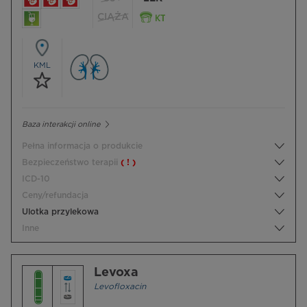
CIĄŻA
KML
Baza interakcji online
Pełna informacja o produkcie
Bezpieczeństwo terapii
( ! )
ICD-10
Ceny/refundacja
Ulotka przylekowa
Inne
Levoxa
Levofloxacin