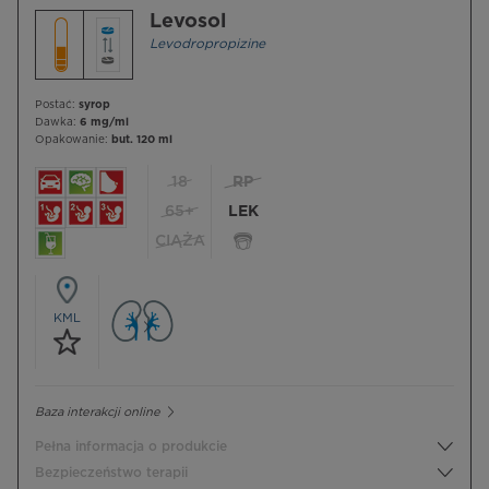
Levosol
Levodropropizine
Postać:
syrop
Dawka:
6 mg/ml
Opakowanie:
but. 120 ml
18
RP
65+
LEK
CIĄŻA
KML
Baza interakcji online
Pełna informacja o produkcie
Bezpieczeństwo terapii