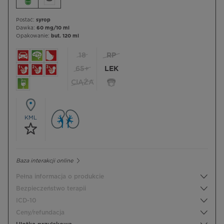
Postać:
syrop
Dawka:
60 mg/10 ml
Opakowanie:
but. 120 ml
18
RP
65+
LEK
CIĄŻA
KML
Baza interakcji online
Pełna informacja o produkcie
Bezpieczeństwo terapii
ICD-10
Ceny/refundacja