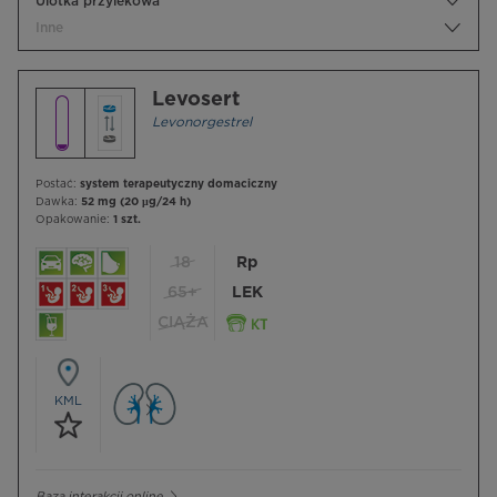
Ulotka przylekowa
Inne
Levosert
Levonorgestrel
Postać:
system terapeutyczny domaciczny
Dawka:
52 mg (20 µg/24 h)
Opakowanie:
1 szt.
18
Rp
65+
LEK
CIĄŻA
KML
Baza interakcji online