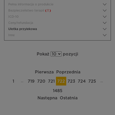
Pełna informacja o produkcie
Bezpieczeństwo terapii
( ! )
ICD-10
Ceny/refundacja
Ulotka przylekowa
Inne
Pokaż
pozycji
Pierwsza
Poprzednia
…
…
1
719
720
721
722
723
724
725
1485
Następna
Ostatnia