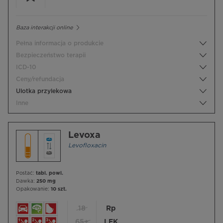
Baza interakcji online
Pełna informacja o produkcie
Bezpieczeństwo terapii
ICD-10
Ceny/refundacja
Ulotka przylekowa
Inne
Levoxa
Levofloxacin
Postać:
tabl. powl.
Dawka:
250 mg
Opakowanie:
10 szt.
18
Rp
65+
LEK