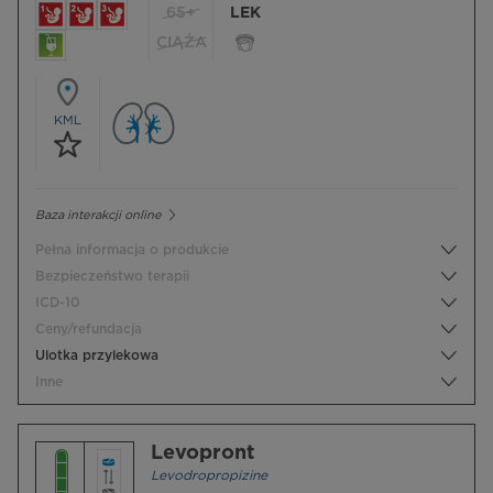
65+
LEK
CIĄŻA
KML
Baza interakcji online
Pełna informacja o produkcie
Bezpieczeństwo terapii
ICD-10
Ceny/refundacja
Ulotka przylekowa
Inne
Levopront
Levodropropizine