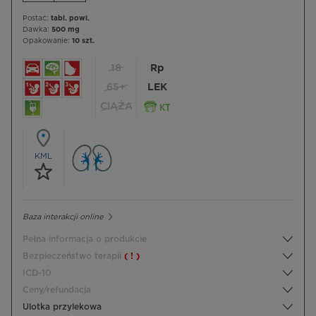
Postać:
tabl. powl.
Dawka:
500 mg
Opakowanie:
10 szt.
18
Rp
65+
LEK
CIĄŻA
KML
Baza interakcji online
Pełna informacja o produkcie
Bezpieczeństwo terapii
( ! )
ICD-10
Ceny/refundacja
Ulotka przylekowa