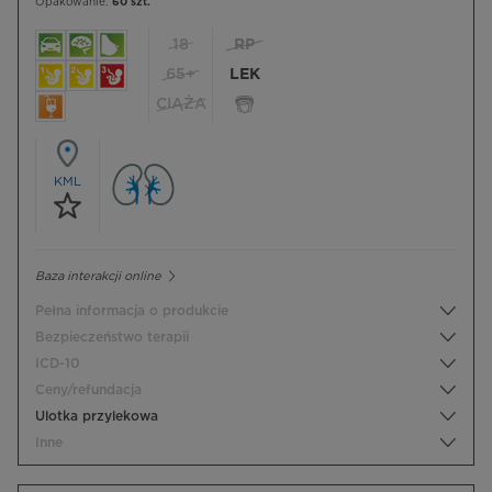
Opakowanie:
60 szt.
18
RP
65+
LEK
CIĄŻA
KML
Baza interakcji online
Pełna informacja o produkcie
Bezpieczeństwo terapii
ICD-10
Ceny/refundacja
Ulotka przylekowa
Inne