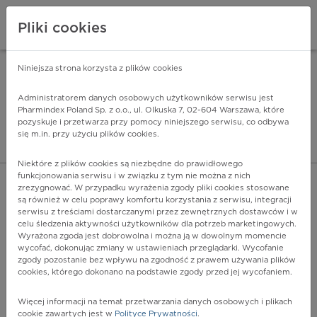
Pliki cookies
Niniejsza strona korzysta z plików cookies
Pharmindex Mobile
INSTALUJ
ZA DARMO - w Google Play
Administratorem danych osobowych użytkowników serwisu jest
Pharmindex Poland Sp. z o.o., ul. Olkuska 7, 02-604 Warszawa, które
pozyskuje i przetwarza przy pomocy niniejszego serwisu, co odbywa
Pharmindex - lider wi
się m.in. przy użyciu plików cookies.
ZALOGUJ SIĘ
ZAREJESTRUJ SIĘ
Niektóre z plików cookies są niezbędne do prawidłowego
funkcjonowania serwisu i w związku z tym nie można z nich
zrezygnować. W przypadku wyrażenia zgody pliki cookies stosowane
są również w celu poprawy komfortu korzystania z serwisu, integracji
serwisu z treściami dostarczanymi przez zewnętrznych dostawców i w
celu śledzenia aktywności użytkowników dla potrzeb marketingowych.
POKAŻ FILTRY
Wyrażona zgoda jest dobrowolna i można ją w dowolnym momencie
wycofać, dokonując zmiany w ustawieniach przeglądarki. Wycofanie
zgody pozostanie bez wpływu na zgodność z prawem używania plików
Pharmindex
cookies, którego dokonano na podstawie zgody przed jej wycofaniem.
lider wiedzy o lekach
Więcej informacji na temat przetwarzania danych osobowych i plikach
cookie zawartych jest w
Polityce Prywatności
.