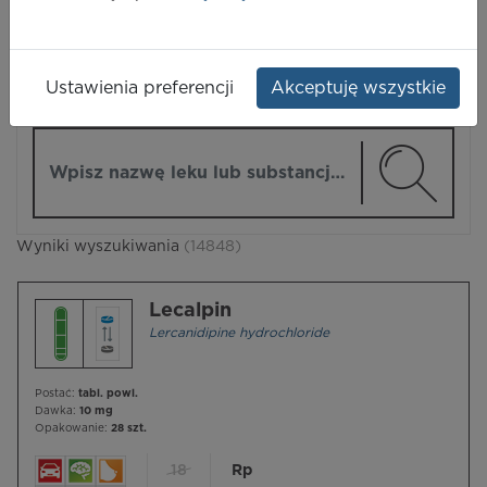
LEKI
Ustawienia preferencji
Akceptuję wszystkie
ZMIEŃ MODUŁ
Wpisz nazwę lub substancję czynną
Wyniki wyszukiwania
(14848)
Lecalpin
Lercanidipine hydrochloride
Postać:
tabl. powl.
Dawka:
10 mg
Opakowanie:
28 szt.
18
Rp