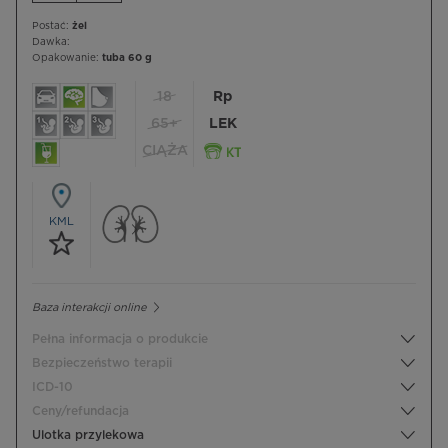
Postać:
żel
Dawka:
Opakowanie:
tuba 60 g
18
Rp
65+
LEK
CIĄŻA
KML
Baza interakcji online
Pełna informacja o produkcie
Bezpieczeństwo terapii
ICD-10
Ceny/refundacja
Ulotka przylekowa