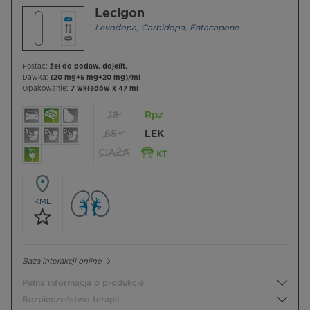
Lecigon
Levodopa
,
Carbidopa
,
Entacapone
Postać:
żel do podaw. dojelit.
Dawka:
(20 mg+5 mg+20 mg)/ml
Opakowanie:
7 wkładów x 47 ml
18
Rpz
65+
LEK
CIĄŻA
KML
Baza interakcji online
Pełna informacja o produkcie
Bezpieczeństwo terapii