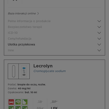
Baza interakcji online
Pełna informacja o produkcie
Bezpieczeństwo terapii
ICD-10
Ceny/refundacja
Ulotka przylekowa
Inne
Lecrolyn
Cromoglycate sodium
Postać:
krople do oczu, roztw.
Dawka:
40 mg/ml
Opakowanie:
but. 10 ml
18
RP
65+
LEK