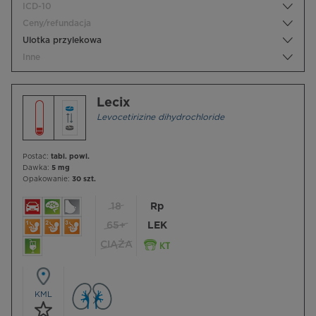
ICD-10
Ceny/refundacja
Ulotka przylekowa
Inne
Lecix
Levocetirizine dihydrochloride
Postać:
tabl. powl.
Dawka:
5 mg
Opakowanie:
30 szt.
18
Rp
65+
LEK
CIĄŻA
KML