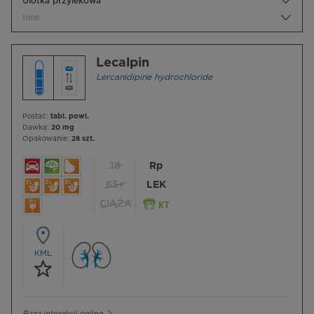
Ulotka przylekowa
Inne
Lecalpin
Lercanidipine hydrochloride
Postać:
tabl. powl.
Dawka:
20 mg
Opakowanie:
28 szt.
18
Rp
65+
LEK
CIĄŻA
KML
Baza interakcji online