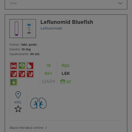
Inne
Leflunomid Bluefish
Leflunomide
Postać:
tabl. powl.
Dawka:
10 mg
Opakowanie:
30 szt.
18
Rpz
65+
LEK
CIĄŻA
KML
Baza interakcji online