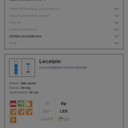
Pełna informacja o produkcie
Bezpieczeństwo terapii
ICD-10
Ceny/refundacja
Ulotka przylekowa
Inne
Lecalpin
Lercanidipine hydrochloride
Postać:
tabl. powl.
Dawka:
20 mg
Opakowanie:
56 szt.
18
Rp
65+
LEK
CIĄŻA