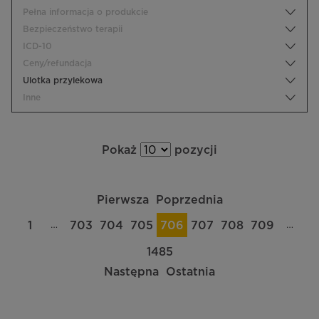
Pełna informacja o produkcie
Bezpieczeństwo terapii
ICD-10
Ceny/refundacja
Ulotka przylekowa
Inne
Pokaż
pozycji
Pierwsza
Poprzednia
…
…
1
703
704
705
706
707
708
709
1485
Następna
Ostatnia