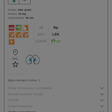
Postać:
tabl. powl.
Dawka:
10 mg
Opakowanie:
56 szt.
18
Rp
65+
LEK
CIĄŻA
KML
Baza interakcji online
Pełna informacja o produkcie
Bezpieczeństwo terapii
ICD-10
Ceny/refundacja