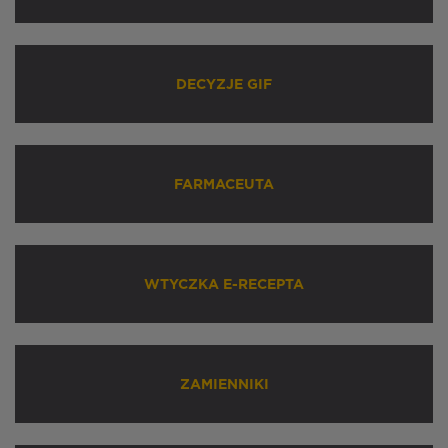
DECYZJE GIF
FARMACEUTA
WTYCZKA E-RECEPTA
ZAMIENNIKI