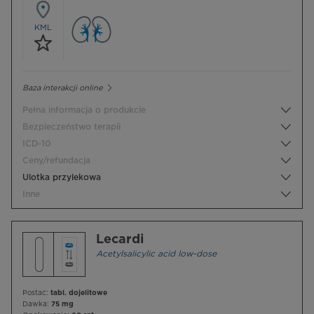
KML
Baza interakcji online
Pełna informacja o produkcie
Bezpieczeństwo terapii
ICD-10
Ceny/refundacja
Ulotka przylekowa
Inne
Lecardi
Acetylsalicylic acid low-dose
Postać:
tabl. dojelitowe
Dawka:
75 mg