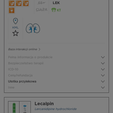
65+
LEK
CIĄŻA
KML
Baza interakcji online
Pełna informacja o produkcie
Bezpieczeństwo terapii
ICD-10
Ceny/refundacja
Ulotka przylekowa
Inne
Lecalpin
Lercanidipine hydrochloride