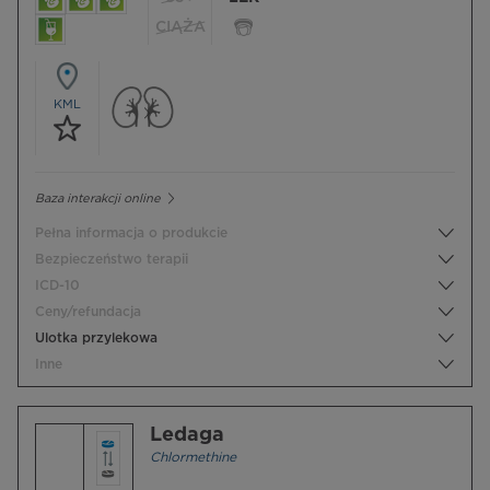
CIĄŻA
KML
Baza interakcji online
Pełna informacja o produkcie
Bezpieczeństwo terapii
ICD-10
Ceny/refundacja
Ulotka przylekowa
Inne
Ledaga
Chlormethine