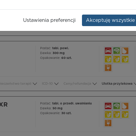
Opakowanie:
60 szt.
Ustawienia preferencji
Akceptuję wszystkie
ieczeństwo terapii
ICD-10
Ceny/refundacja
Ulotka przylekowa
Postać:
tabl. powl.
Dawka:
300 mg
Opakowanie:
60 szt.
ieczeństwo terapii
ICD-10
Ceny/refundacja
Ulotka przylekowa
 XR
Postać:
tabl. o przedł. uwalnianiu
Dawka:
50 mg
Opakowanie:
30 szt.