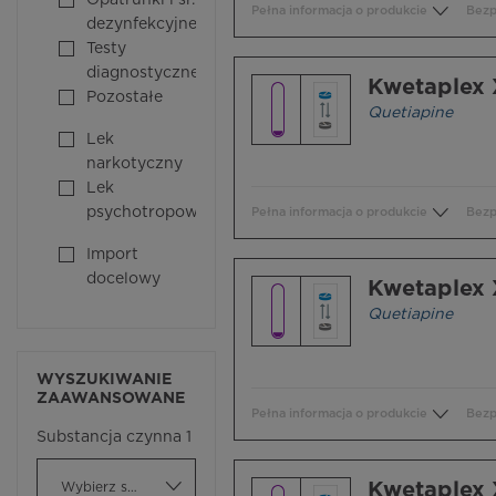
Opatrunki i śr.
Pełna informacja o produkcie
Bezp
dezynfekcyjne
Testy
diagnostyczne
Kwetaplex
Pozostałe
Quetiapine
Lek
narkotyczny
Lek
psychotropowy
Pełna informacja o produkcie
Bezp
Import
docelowy
Kwetaplex
Quetiapine
WYSZUKIWANIE
ZAAWANSOWANE
Pełna informacja o produkcie
Bezp
Substancja czynna 1
Kwetaplex
Wybierz substancję czynną