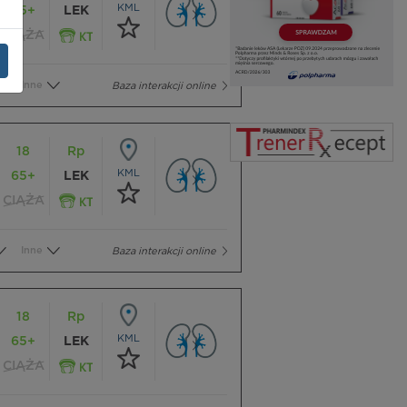
KML
65+
LEK
CIĄŻA
Inne
Baza interakcji online
18
Rp
KML
65+
LEK
CIĄŻA
Inne
Baza interakcji online
18
Rp
KML
65+
LEK
CIĄŻA