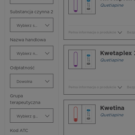
Quetiapine
Substancja czynna 2
Wybierz substancję czynną
Pełna informacja o produkcie
Bezp
Nazwa handlowa
Kwetaplex
Wybierz nazwę handlową
Quetiapine
Odpłatność
Dowolna
Pełna informacja o produkcie
Bezp
Grupa
terapeutyczna
Kwetina
Quetiapine
Wybierz grupę terapeutyczną
Kod ATC