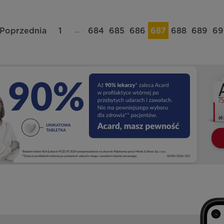
…
Poprzednia
1
684
685
686
687
688
689
69