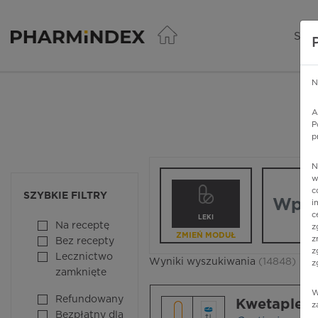
Pharmindex - lider wi
SER
N
A
P
p
N
Wpisz nazw
w
c
SZYBKIE FILTRY
i
c
LEKI
Na receptę
z
ZMIEŃ MODUŁ
z
Bez recepty
z
Lecznictwo
Wyniki wyszukiwania
(14848)
z
zamknięte
W
Refundowany
Kwetaplex
z
Bezpłatny dla