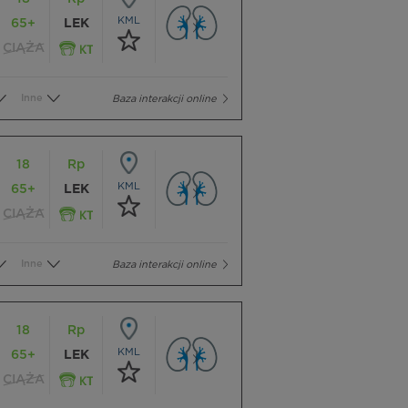
KML
65+
LEK
CIĄŻA
Inne
Baza interakcji online
18
Rp
KML
65+
LEK
CIĄŻA
Inne
Baza interakcji online
18
Rp
KML
65+
LEK
CIĄŻA