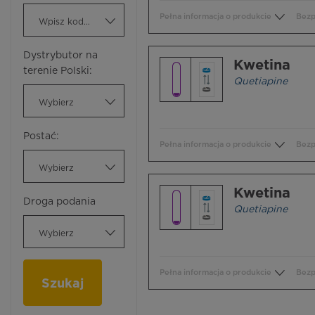
Pełna informacja o produkcie
Bezp
Wpisz kod ATC
Dystrybutor na
Kwetina
terenie Polski:
Quetiapine
Wybierz
Postać:
Pełna informacja o produkcie
Bezp
Wybierz
Kwetina
Droga podania
Quetiapine
Wybierz
Pełna informacja o produkcie
Bezp
Szukaj