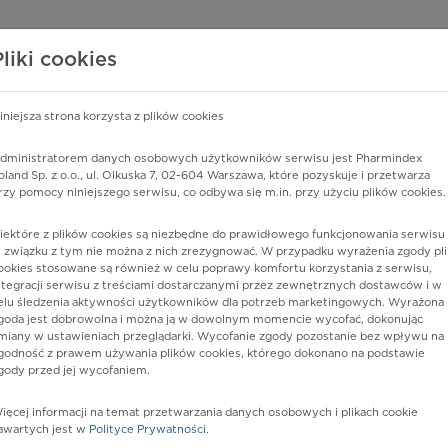
edzy o lekach
WISY PHARMINDEX
DATA LICENSING
SKLEP
Pliki cookies
iniejsza strona korzysta z plików cookies
Pharmindex
dministratorem danych osobowych użytkowników serwisu jest Pharmindex
oland Sp. z o.o., ul. Olkuska 7, 02-604 Warszawa, które pozyskuje i przetwarza
lider wiedzy o lekach
rzy pomocy niniejszego serwisu, co odbywa się m.in. przy użyciu plików cookies.
iektóre z plików cookies są niezbędne do prawidłowego funkcjonowania serwisu 
ę lub substancję czynną
 związku z tym nie można z nich zrezygnować. W przypadku wyrażenia zgody pli
ookies stosowane są również w celu poprawy komfortu korzystania z serwisu,
ntegracji serwisu z treściami dostarczanymi przez zewnętrznych dostawców i w
elu śledzenia aktywności użytkowników dla potrzeb marketingowych. Wyrażona
goda jest dobrowolna i można ją w dowolnym momencie wycofać, dokonując
miany w ustawieniach przeglądarki. Wycofanie zgody pozostanie bez wpływu na
godność z prawem używania plików cookies, którego dokonano na podstawie
gody przed jej wycofaniem.
ięcej informacji na temat przetwarzania danych osobowych i plikach cookie
Postać:
tabl. powl.
awartych jest w
Polityce Prywatności
.
Dawka:
200 mg