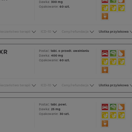
Dawka:
300 mg
Opakowanie:
60 szt.
ieczeństwo terapii
ICD-10
Ceny/refundacja
Ulotka przylekowa
 XR
Postać:
tabl. o przedł. uwalnianiu
Dawka:
400 mg
Opakowanie:
60 szt.
ieczeństwo terapii
ICD-10
Ceny/refundacja
Ulotka przylekowa
Postać:
tabl. powl.
Dawka:
25 mg
Opakowanie:
30 szt.