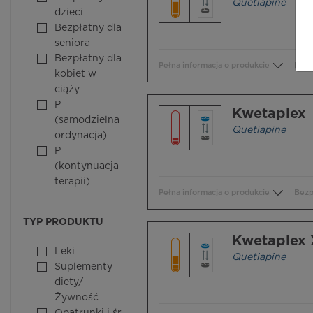
Quetiapine
dzieci
Bezpłatny dla
seniora
Bezpłatny dla
Pełna informacja o produkcie
Bezp
kobiet w
ciąży
P
Kwetaplex
(samodzielna
Quetiapine
ordynacja)
P
(kontynuacja
terapii)
Pełna informacja o produkcie
Bezp
TYP PRODUKTU
Kwetaplex
Leki
Quetiapine
Suplementy
diety/
Żywność