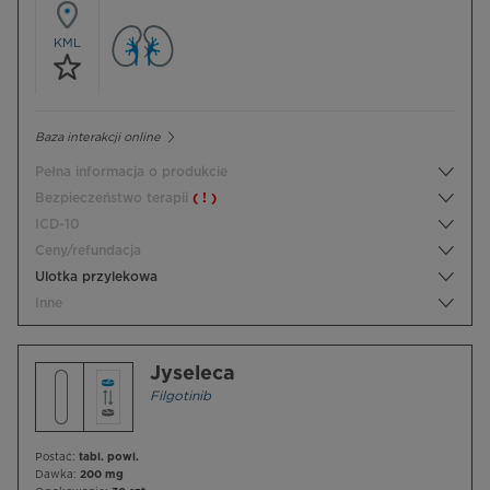
KML
Baza interakcji online
Pełna informacja o produkcie
Bezpieczeństwo terapii
( ! )
ICD-10
Ceny/refundacja
Ulotka przylekowa
Inne
Jyseleca
Filgotinib
Postać:
tabl. powl.
Dawka:
200 mg