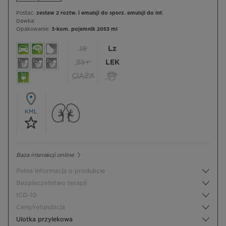
Postać:
zestaw 2 roztw. i emulsji do sporz. emulsji do inf.
Dawka:
Opakowanie:
3-kom. pojemnik 2053 ml
18
Lz
65+
LEK
CIĄŻA
KML
Baza interakcji online
Pełna informacja o produkcie
Bezpieczeństwo terapii
ICD-10
Ceny/refundacja
Ulotka przylekowa