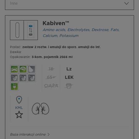
Inne
Kabiven™
Amino acids
,
Electrolytes
,
Dextrose
,
Fats
,
Calcium
,
Potassium
Postać:
zestaw 2 roztw. i emulsji do sporz. emulsji do inf.
Dawka:
Opakowanie:
3-kom. pojemnik 2566 ml
18
Lz
65+
LEK
CIĄŻA
KML
Baza interakcji online