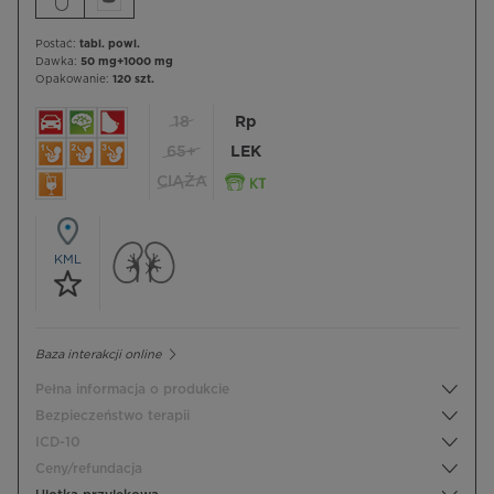
Postać:
tabl. powl.
Dawka:
50 mg+1000 mg
Opakowanie:
120 szt.
18
Rp
65+
LEK
CIĄŻA
KML
Baza interakcji online
Pełna informacja o produkcie
Bezpieczeństwo terapii
ICD-10
Ceny/refundacja