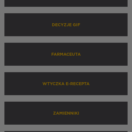
DECYZJE GIF
FARMACEUTA
WTYCZKA E-RECEPTA
ZAMIENNIKI