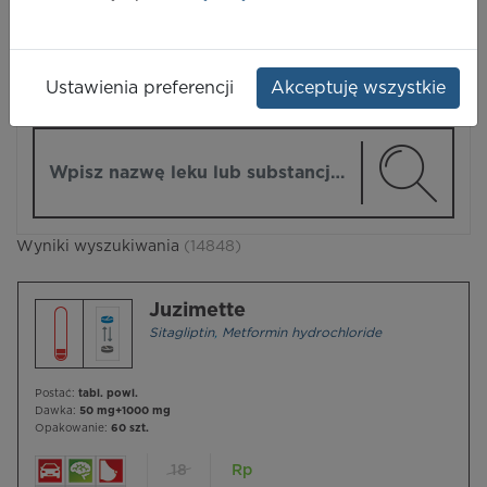
LEKI
Ustawienia preferencji
Akceptuję wszystkie
ZMIEŃ MODUŁ
Wpisz nazwę lub substancję czynną
Wyniki wyszukiwania
(14848)
Juzimette
Sitagliptin
,
Metformin hydrochloride
Postać:
tabl. powl.
Dawka:
50 mg+1000 mg
Opakowanie:
60 szt.
18
Rp