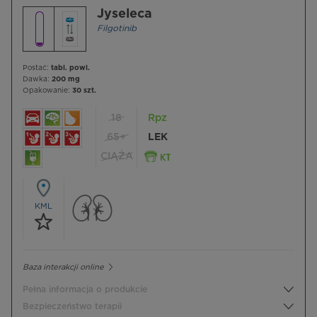
Jyseleca
Filgotinib
Postać:
tabl. powl.
Dawka:
200 mg
Opakowanie:
30 szt.
18
Rpz
65+
LEK
CIĄŻA
KML
Baza interakcji online
Pełna informacja o produkcie
Bezpieczeństwo terapii