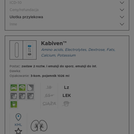
ICD-10
Ceny/refundacja
Ulotka przylekowa
Inne
Kabiven™
Amino acids
,
Electrolytes
,
Dextrose
,
Fats
,
Calcium
,
Potassium
Postać:
zestaw 2 roztw. i emulsji do sporz. emulsji do inf.
Dawka:
Opakowanie:
3-kom. pojemnik 1026 ml
18
Lz
65+
LEK
CIĄŻA
KML