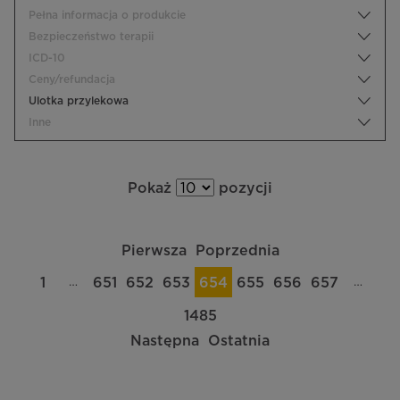
Pełna informacja o produkcie
Bezpieczeństwo terapii
ICD-10
Ceny/refundacja
Ulotka przylekowa
Inne
Pokaż
pozycji
Pierwsza
Poprzednia
…
…
1
651
652
653
654
655
656
657
1485
Następna
Ostatnia