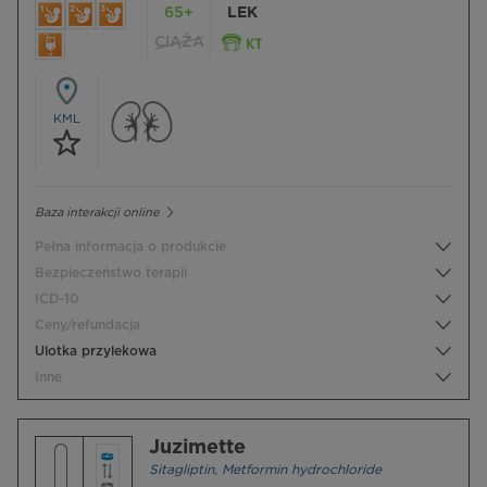
65+
LEK
CIĄŻA
KML
Baza interakcji online
Pełna informacja o produkcie
Bezpieczeństwo terapii
ICD-10
Ceny/refundacja
Ulotka przylekowa
Inne
Juzimette
Sitagliptin
,
Metformin hydrochloride