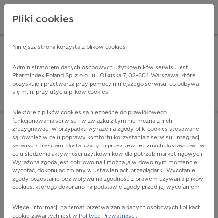
Pliki cookies
Niniejsza strona korzysta z plików cookies
Pharmindex Mobile
INSTALUJ
ZA DARMO - w Google Play
Administratorem danych osobowych użytkowników serwisu jest
Pharmindex Poland Sp. z o.o., ul. Olkuska 7, 02-604 Warszawa, które
pozyskuje i przetwarza przy pomocy niniejszego serwisu, co odbywa
Pharmindex - lider wi
się m.in. przy użyciu plików cookies.
ZALOGUJ SIĘ
ZAREJESTRUJ SIĘ
Niektóre z plików cookies są niezbędne do prawidłowego
funkcjonowania serwisu i w związku z tym nie można z nich
zrezygnować. W przypadku wyrażenia zgody pliki cookies stosowane
są również w celu poprawy komfortu korzystania z serwisu, integracji
serwisu z treściami dostarczanymi przez zewnętrznych dostawców i w
celu śledzenia aktywności użytkowników dla potrzeb marketingowych.
POKAŻ FILTRY
Wyrażona zgoda jest dobrowolna i można ją w dowolnym momencie
wycofać, dokonując zmiany w ustawieniach przeglądarki. Wycofanie
zgody pozostanie bez wpływu na zgodność z prawem używania plików
Pharmindex
cookies, którego dokonano na podstawie zgody przed jej wycofaniem.
lider wiedzy o lekach
Więcej informacji na temat przetwarzania danych osobowych i plikach
cookie zawartych jest w
Polityce Prywatności
.