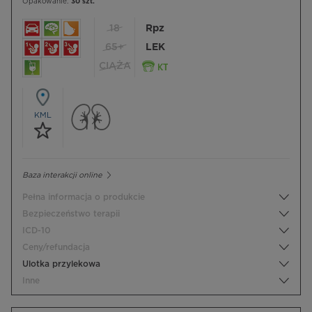
Opakowanie:
30 szt.
18
Rpz
65+
LEK
CIĄŻA
KML
Baza interakcji online
Pełna informacja o produkcie
Bezpieczeństwo terapii
ICD-10
Ceny/refundacja
Ulotka przylekowa
Inne