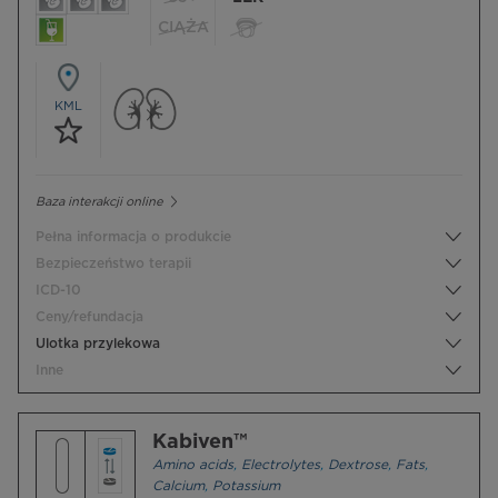
CIĄŻA
KML
Baza interakcji online
Pełna informacja o produkcie
Bezpieczeństwo terapii
ICD-10
Ceny/refundacja
Ulotka przylekowa
Inne
Kabiven™
Amino acids
,
Electrolytes
,
Dextrose
,
Fats
,
Calcium
,
Potassium