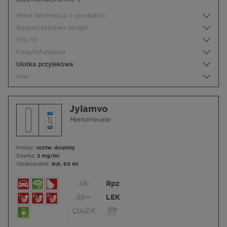
Pełna informacja o produkcie
Bezpieczeństwo terapii
ICD-10
Ceny/refundacja
Ulotka przylekowa
Inne
Jylamvo
Methotrexate
Postać:
roztw. doustny
Dawka:
2 mg/ml
Opakowanie:
but. 60 ml
18
Rpz
65+
LEK
CIĄŻA