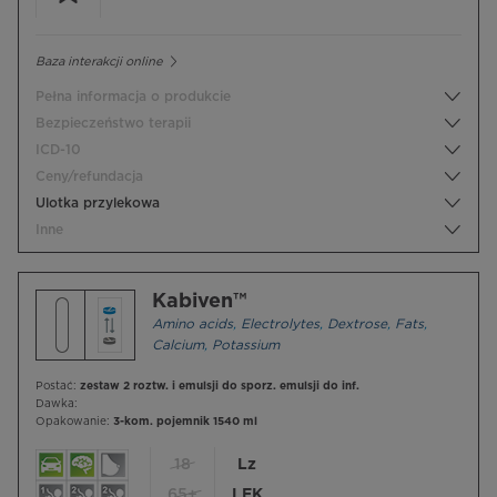
Baza interakcji online
Pełna informacja o produkcie
Bezpieczeństwo terapii
ICD-10
Ceny/refundacja
Ulotka przylekowa
Inne
Kabiven™
Amino acids
,
Electrolytes
,
Dextrose
,
Fats
,
Calcium
,
Potassium
Postać:
zestaw 2 roztw. i emulsji do sporz. emulsji do inf.
Dawka:
Opakowanie:
3-kom. pojemnik 1540 ml
18
Lz
65+
LEK