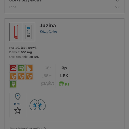
Ulotka przylekowa
Inne
Juzina
Sitagliptin
Postać:
tabl. powl.
Dawka:
100 mg
Opakowanie:
28 szt.
18
Rp
65+
LEK
CIĄŻA
KML
Baza interakcji online