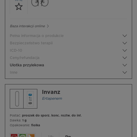
Baza interakcji online
Pełna informacja o produkcie
Bezpieczeństwo terapii
ICD-10
Ceny/refundacja
Ulotka przylekowa
Inne
Invanz
Ertapenem
Postać:
proszek do sporz. konc. roztw. do inf.
Dawka:
1 g
Opakowanie:
fiolka