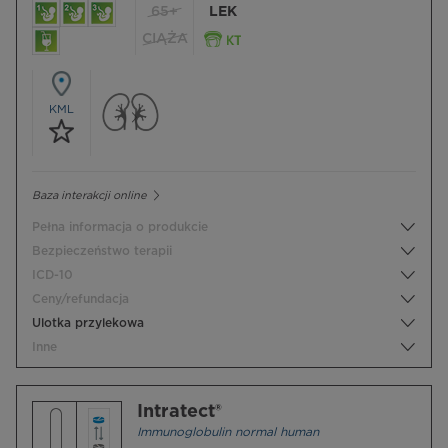
65+
LEK
CIĄŻA
KML
Baza interakcji online
Pełna informacja o produkcie
Bezpieczeństwo terapii
ICD-10
Ceny/refundacja
Ulotka przylekowa
Inne
Intratect®
Immunoglobulin normal human