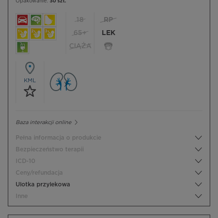
Opakowanie:
30 szt.
18
RP
65+
LEK
CIĄŻA
KML
Baza interakcji online
Pełna informacja o produkcie
Bezpieczeństwo terapii
ICD-10
Ceny/refundacja
Ulotka przylekowa
Inne