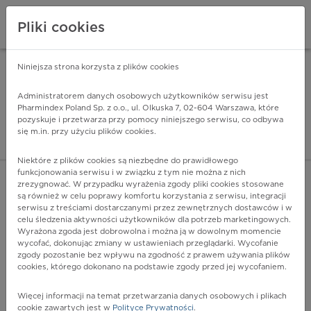
Pliki cookies
Niniejsza strona korzysta z plików cookies
Pharmindex Mobile
INSTALUJ
ZA DARMO - w Google Play
Administratorem danych osobowych użytkowników serwisu jest
Pharmindex Poland Sp. z o.o., ul. Olkuska 7, 02-604 Warszawa, które
pozyskuje i przetwarza przy pomocy niniejszego serwisu, co odbywa
Pharmindex - lider wi
się m.in. przy użyciu plików cookies.
ZALOGUJ SIĘ
ZAREJESTRUJ SIĘ
Niektóre z plików cookies są niezbędne do prawidłowego
funkcjonowania serwisu i w związku z tym nie można z nich
zrezygnować. W przypadku wyrażenia zgody pliki cookies stosowane
są również w celu poprawy komfortu korzystania z serwisu, integracji
serwisu z treściami dostarczanymi przez zewnętrznych dostawców i w
celu śledzenia aktywności użytkowników dla potrzeb marketingowych.
POKAŻ FILTRY
Wyrażona zgoda jest dobrowolna i można ją w dowolnym momencie
wycofać, dokonując zmiany w ustawieniach przeglądarki. Wycofanie
zgody pozostanie bez wpływu na zgodność z prawem używania plików
Pharmindex
cookies, którego dokonano na podstawie zgody przed jej wycofaniem.
lider wiedzy o lekach
Więcej informacji na temat przetwarzania danych osobowych i plikach
cookie zawartych jest w
Polityce Prywatności
.