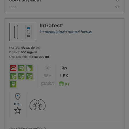
Ulotka przylekowa
Inne
Intratect®
Immunoglobulin normal human
Postać:
roztw. do inf.
Dawka:
100 mg/ml
Opakowanie:
fiolka 200 ml
18
Rp
65+
LEK
CIĄŻA
KML
Baza interakcji online