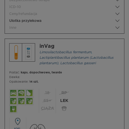
Bezpieczeństwo terapii
ICD-10
Ceny/refundacja
Ulotka przylekowa
Inne
inVag
Limosilactobacillus fermentum
,
Lactiplantibacillus plantarum (Lactobacillus
plantarum)
,
Lactobacillus gasseri
Postać:
kaps. dopochwowe, twarde
Dawka:
Opakowanie:
14 szt.
18
RP
65+
LEK
CIĄŻA
KML