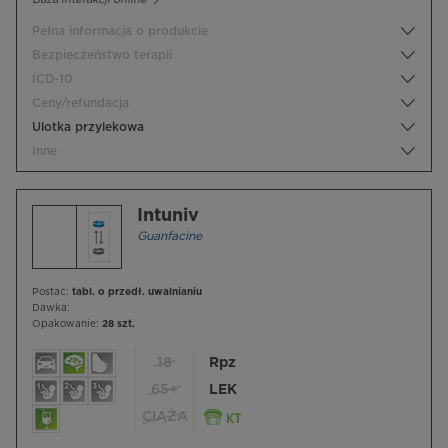
Pełna informacja o produkcie
Bezpieczeństwo terapii
ICD-10
Ceny/refundacja
Ulotka przylekowa
Inne
Intuniv
Guanfacine
Postać:
tabl. o przedł. uwalnianiu
Dawka:
Opakowanie:
28 szt.
18
Rpz
65+
LEK
CIĄŻA