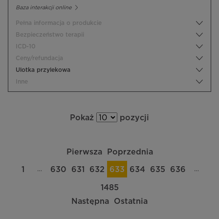
Baza interakcji online
Pełna informacja o produkcie
Bezpieczeństwo terapii
ICD-10
Ceny/refundacja
Ulotka przylekowa
Inne
Pokaż
pozycji
Pierwsza
Poprzednia
…
…
1
630
631
632
633
634
635
636
1485
Następna
Ostatnia