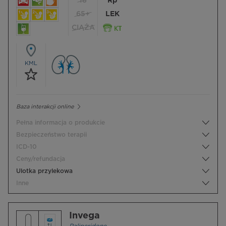
18
Rp
65+
LEK
CIĄŻA
KML
Baza interakcji online
Pełna informacja o produkcie
Bezpieczeństwo terapii
ICD-10
Ceny/refundacja
Ulotka przylekowa
Inne
Invega