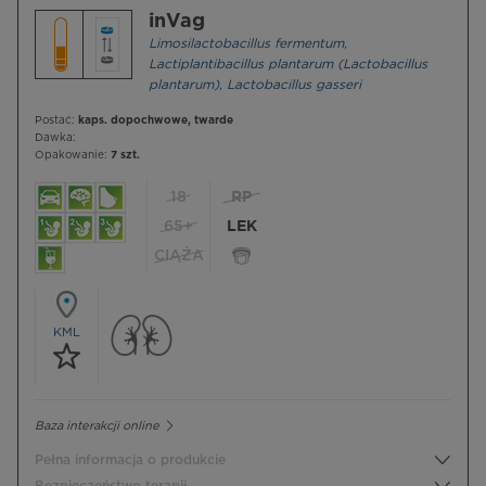
inVag
Limosilactobacillus fermentum
,
Lactiplantibacillus plantarum (Lactobacillus
plantarum)
,
Lactobacillus gasseri
Postać:
kaps. dopochwowe, twarde
Dawka:
Opakowanie:
7 szt.
18
RP
65+
LEK
CIĄŻA
KML
Baza interakcji online
Pełna informacja o produkcie