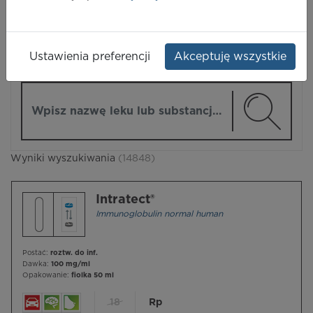
LEKI
Ustawienia preferencji
Akceptuję wszystkie
ZMIEŃ MODUŁ
Wpisz nazwę lub substancję czynną
Wyniki wyszukiwania
(14848)
Intratect®
Immunoglobulin normal human
Postać:
roztw. do inf.
Dawka:
100 mg/ml
Opakowanie:
fiolka 50 ml
18
Rp