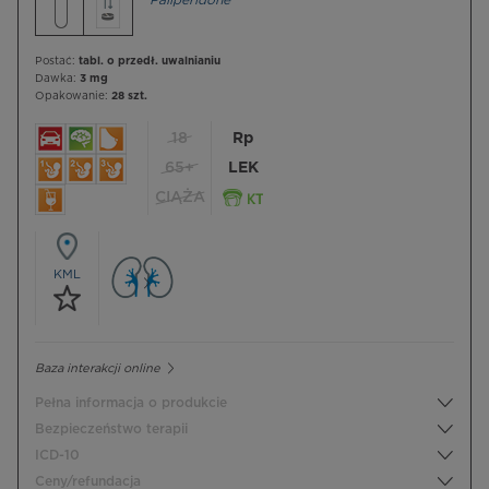
Paliperidone
Postać:
tabl. o przedł. uwalnianiu
Dawka:
3 mg
Opakowanie:
28 szt.
18
Rp
65+
LEK
CIĄŻA
KML
Baza interakcji online
Pełna informacja o produkcie
Bezpieczeństwo terapii
ICD-10
Ceny/refundacja