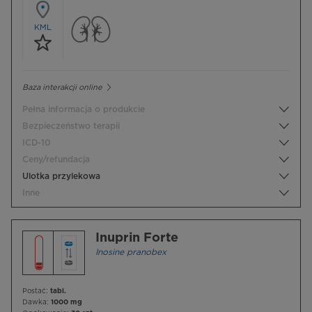
KML
Baza interakcji online
Pełna informacja o produkcie
Bezpieczeństwo terapii
ICD-10
Ceny/refundacja
Ulotka przylekowa
Inne
Inuprin Forte
Inosine pranobex
Postać:
tabl.
Dawka:
1000 mg