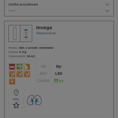
Ulotka przylekowa
Inne
Invega
Paliperidone
Postać:
tabl. o przedł. uwalnianiu
Dawka:
6 mg
Opakowanie:
28 szt.
18
Rp
65+
LEK
CIĄŻA
KML