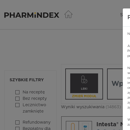
Pharmindex - lider wi
SER
N
A
P
p
N
Wpisz nazw
w
c
SZYBKIE FILTRY
i
c
LEKI
Na receptę
z
ZMIEŃ MODUŁ
z
Bez recepty
z
Lecznictwo
Wyniki wyszukiwania
(14863)
z
zamknięte
W
Refundowany
Intesta® Ma
z
Bezpłatny dla