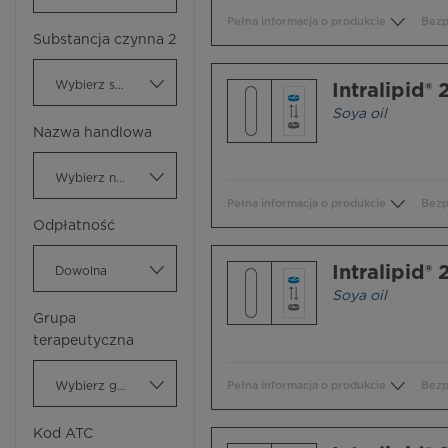
Pełna informacja o produkcie
Bezp
Substancja czynna 2
Wybierz substancję czynną
Intralipid®
Soya oil
Nazwa handlowa
Wybierz nazwę handlową
Pełna informacja o produkcie
Bezp
Odpłatność
Intralipid®
Dowolna
Soya oil
Grupa
terapeutyczna
Wybierz grupę terapeutyczną
Pełna informacja o produkcie
Bezp
Kod ATC