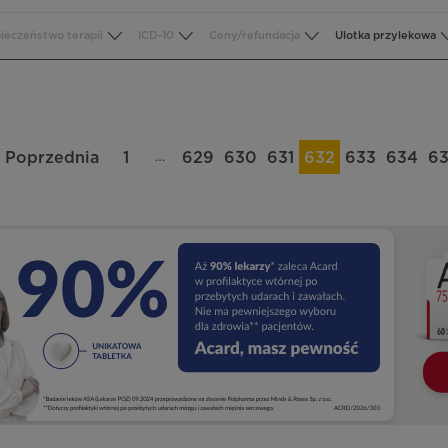
ieczeństwo terapii
ICD-10
Ceny/refundacja
Ulotka przylekowa
…
Poprzednia
1
629
630
631
632
633
634
6