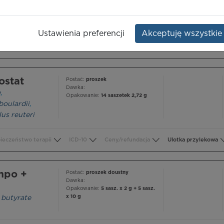
e
Opakowanie:
30 saszetek
Ustawienia preferencji
Akceptuję wszystkie
ieczeństwo terapii
ICD-10
Ceny/refundacja
Ulotka przylekowa
ostat
Postać:
proszek
Dawka:
e
,
Opakowanie:
14 saszetek 2,72 g
oulardii
,
lus reuteri
ieczeństwo terapii
ICD-10
Ceny/refundacja
Ulotka przylekowa
empo +
Postać:
proszek doustny
Dawka:
Opakowanie:
5 sasz. x 2 g + 5 sasz.
x 10 g
butyrate