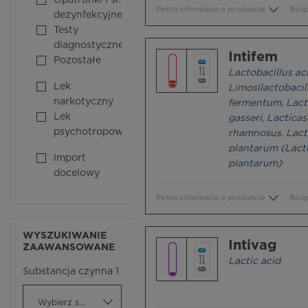
Opatrunki i śr.
Pełna informacja o produkcie
Bezp
dezynfekcyjne
Testy
diagnostyczne
Intifem
Pozostałe
Lactobacillus ac
Lek
Limosilactobacil
narkotyczny
fermentum
,
Lact
Lek
gasseri
,
Lacticas
psychotropowy
rhamnosus
,
Lact
plantarum (Lact
Import
plantarum)
docelowy
Pełna informacja o produkcie
Bezp
WYSZUKIWANIE
Intivag
ZAAWANSOWANE
Lactic acid
Substancja czynna 1
Wybierz substancję czynną