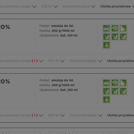
ieczeństwo terapii
ICD-10
Ceny/refundacja
Ulotka przylekowa
 20%
Postać:
emulsja do inf.
Dawka:
200 g/1000 ml
Opakowanie:
but. 100 ml
ieczeństwo terapii
( ! )
ICD-10
Ceny/refundacja
Ulotka przyleko
 20%
Postać:
emulsja do inf.
Dawka:
200 g/1000 ml
Opakowanie:
but. 250 ml
ieczeństwo terapii
( ! )
ICD-10
Ceny/refundacja
Ulotka przyleko