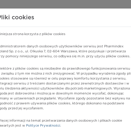
edzy o lekach
WISY PHARMINDEX
DATA LICENSING
SKLEP
Pliki cookies
iniejsza strona korzysta z plików cookies
Pharmindex
dministratorem danych osobowych użytkowników serwisu jest Pharmindex
oland Sp. z o.o., ul. Olkuska 7, 02-604 Warszawa, które pozyskuje i przetwarza
lider wiedzy o lekach
rzy pomocy niniejszego serwisu, co odbywa się m.in. przy użyciu plików cookies.
iektóre z plików cookies są niezbędne do prawidłowego funkcjonowania serwisu 
ę lub substancję czynną
 związku z tym nie można z nich zrezygnować. W przypadku wyrażenia zgody pli
ookies stosowane są również w celu poprawy komfortu korzystania z serwisu,
ntegracji serwisu z treściami dostarczanymi przez zewnętrznych dostawców i w
elu śledzenia aktywności użytkowników dla potrzeb marketingowych. Wyrażona
goda jest dobrowolna i można ją w dowolnym momencie wycofać, dokonując
miany w ustawieniach przeglądarki. Wycofanie zgody pozostanie bez wpływu na
godność z prawem używania plików cookies, którego dokonano na podstawie
gody przed jej wycofaniem.
ięcej informacji na temat przetwarzania danych osobowych i plikach cookie
x
Postać:
granulat
awartych jest w
Polityce Prywatności
.
Dawka: