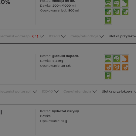
 20%
Postać:
emulsja do inf.
Dawka:
200 g/1000 ml
Opakowanie:
but. 500 ml
ieczeństwo terapii
( ! )
ICD-10
Ceny/refundacja
Ulotka przyleko
Postać:
globulki dopoch.
Dawka:
6,5 mg
Opakowanie:
28 szt.
ieczeństwo terapii
ICD-10
Ceny/refundacja
Ulotka przylekowa
l
Postać:
hydrożel sterylny
Dawka:
Opakowanie:
15 g