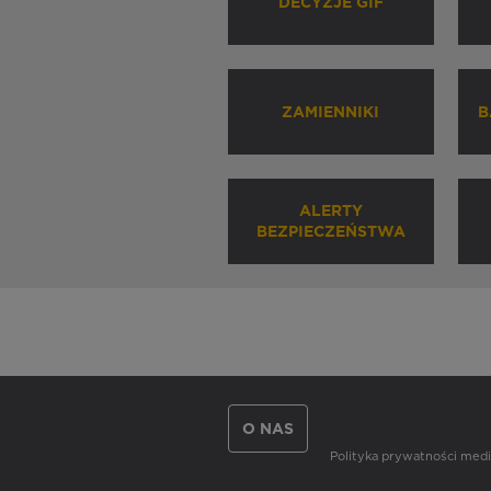
DECYZJE GIF
ZAMIENNIKI
B
ALERTY
BEZPIECZEŃSTWA
O NAS
Polityka prywatności me