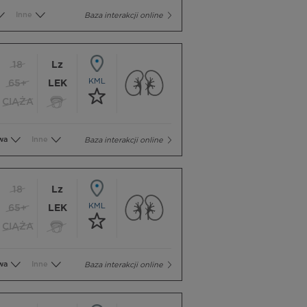
Inne
Baza interakcji online
18
Lz
KML
65+
LEK
CIĄŻA
wa
Inne
Baza interakcji online
18
Lz
KML
65+
LEK
CIĄŻA
wa
Inne
Baza interakcji online