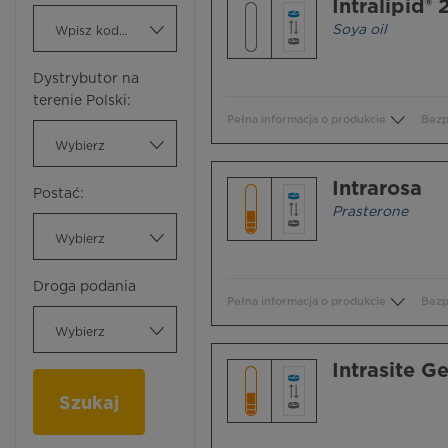
Intralipid®
Soya oil
Wpisz kod ATC
Dystrybutor na
terenie Polski:
Pełna informacja o produkcie
Bezp
Wybierz
Intrarosa
Postać:
Prasterone
Wybierz
Droga podania
Pełna informacja o produkcie
Bezp
Wybierz
Intrasite Ge
Szukaj