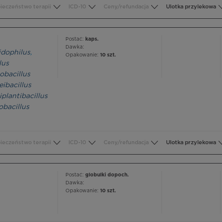
ieczeństwo terapii
ICD-10
Ceny/refundacja
Ulotka przylekowa
Postać:
kaps.
Dawka:
idophilus
,
Opakowanie:
10 szt.
lus
obacillus
eibacillus
iplantibacillus
obacillus
ieczeństwo terapii
ICD-10
Ceny/refundacja
Ulotka przylekowa
Postać:
globulki dopoch.
Dawka:
Opakowanie:
10 szt.