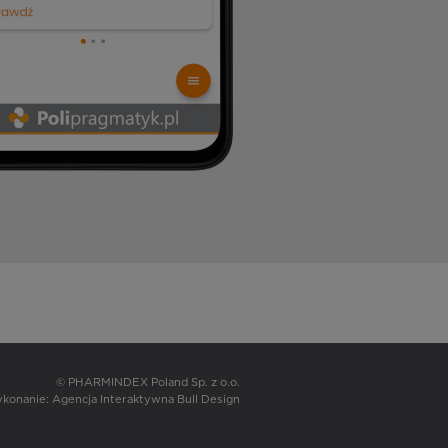
© PHARMINDEX Poland Sp. z o.o.
wykonanie:
Agencja Interaktywna Bull Design