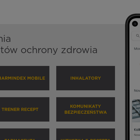
nia
istów ochrony zdrowia
HARMINDEX MOBILE
INHALATORY
KOMUNIKATY
TRENER RECEPT
BEZPIECZEŃSTWA