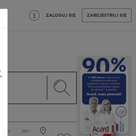
ZALOGUJ SIĘ
ZAREJESTRUJ SIĘ
i
ki
18
RP