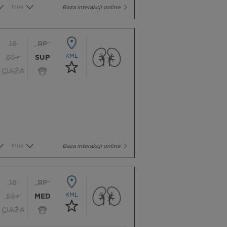
Inne
Baza interakcji online
18
RP
KML
65+
SUP
CIĄŻA
Inne
Baza interakcji online
18
RP
KML
65+
MED
CIĄŻA