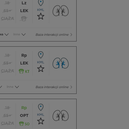
18
Lz
KML
65+
LEK
CIĄŻA
wa
Inne
Baza interakcji online
18
Rp
KML
65+
LEK
CIĄŻA
Inne
Baza interakcji online
18
Rp
KML
65+
OPT
CIĄŻA