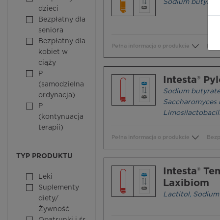
Sodium butyrat
dzieci
Bezpłatny dla
seniora
Bezpłatny dla
Pełna informacja o produkcie
Bezp
kobiet w
ciąży
P
Intesta® Pyl
(samodzielna
Sodium butyrat
ordynacja)
Saccharomyces b
P
Limosilactobacil
(kontynuacja
terapii)
Pełna informacja o produkcie
Bezp
TYP PRODUKTU
Intesta® T
Leki
Laxibiom
Suplementy
Lactitol
,
Sodium 
diety/
Żywność