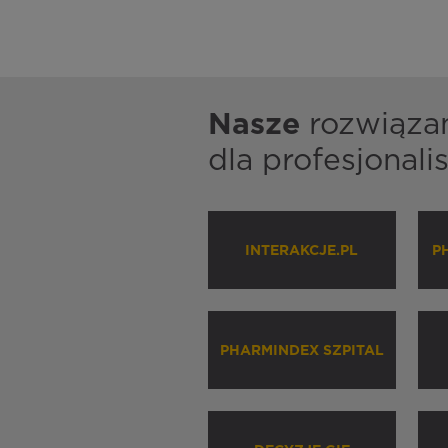
Nasze
rozwiąza
dla profesjonal
INTERAKCJE.PL
P
PHARMINDEX SZPITAL