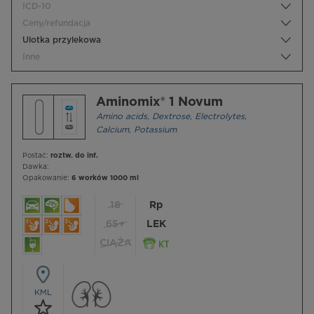
ICD-10
Ceny/refundacja
Ulotka przylekowa
Inne
Aminomix® 1 Novum
Amino acids
,
Dextrose
,
Electrolytes
,
Calcium
,
Potassium
Postać:
roztw. do inf.
Dawka:
Opakowanie:
6 worków 1000 ml
18
Rp
65+
LEK
CIĄŻA
KML