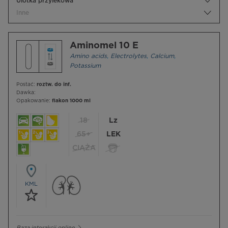
Ulotka przylekowa
Inne
Aminomel 10 E
Amino acids
,
Electrolytes
,
Calcium
,
Potassium
Postać:
roztw. do inf.
Dawka:
Opakowanie:
flakon 1000 ml
18
Lz
65+
LEK
CIĄŻA
KML
Baza interakcji online