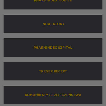
PHARMINDEX MOBILE
INHALATORY
PHARMINDEX SZPITAL
TRENER RECEPT
KOMUNIKATY BEZPIECZEŃSTWA