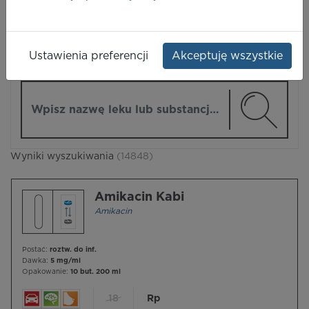
LEKI
Ustawienia preferencji
Akceptuję wszystkie
ZMIEŃ MODUŁ
Wpisz nazwę lub substancję czynną
Wyniki wyszukiwania
(14848)
Amikacin Kabi
Amikacin
Postać:
roztw. do inf.
Dawka:
5 mg/ml
Opakowanie:
10 but. 200 ml
18
Rp