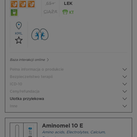
65+
LEK
CIĄŻA
KML
Baza interakcji online
Pełna informacja o produkcie
Bezpieczeństwo terapii
ICD-10
Ceny/refundacja
Ulotka przylekowa
Inne
Aminomel 10 E
Amino acids
,
Electrolytes
,
Calcium
,