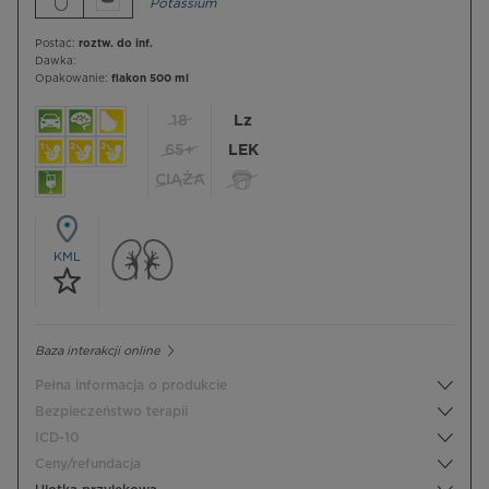
Potassium
Postać:
roztw. do inf.
Dawka:
Opakowanie:
flakon 500 ml
18
Lz
65+
LEK
CIĄŻA
KML
Baza interakcji online
Pełna informacja o produkcie
Bezpieczeństwo terapii
ICD-10
Ceny/refundacja