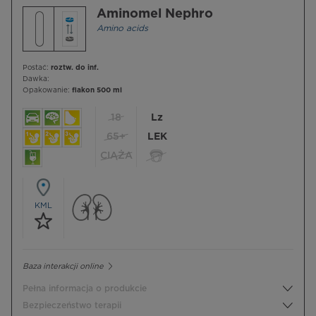
Aminomel Nephro
Amino acids
Postać:
roztw. do inf.
Dawka:
Opakowanie:
flakon 500 ml
18
Lz
65+
LEK
CIĄŻA
KML
Baza interakcji online
Pełna informacja o produkcie
Bezpieczeństwo terapii