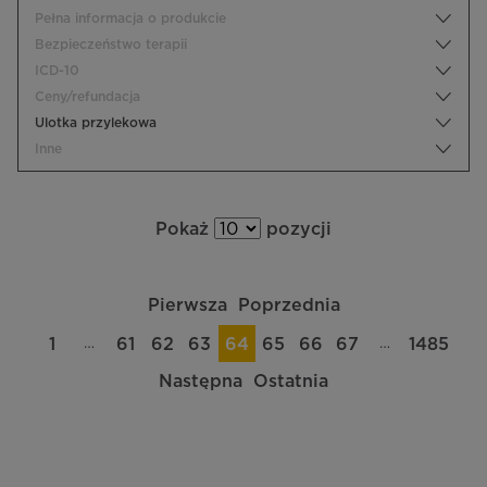
Pełna informacja o produkcie
Bezpieczeństwo terapii
ICD-10
Ceny/refundacja
Ulotka przylekowa
Inne
Pokaż
pozycji
Pierwsza
Poprzednia
…
…
1
61
62
63
64
65
66
67
1485
Następna
Ostatnia