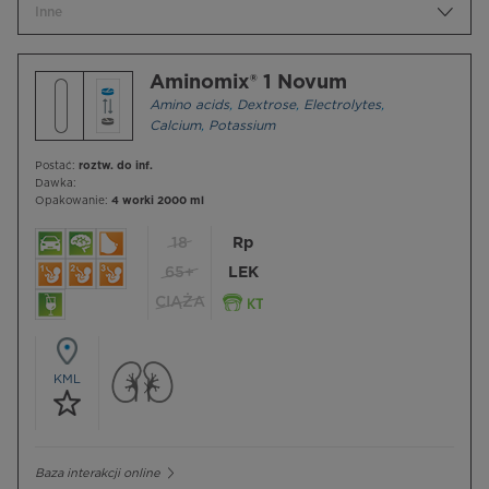
Inne
Aminomix® 1 Novum
Amino acids
,
Dextrose
,
Electrolytes
,
Calcium
,
Potassium
Postać:
roztw. do inf.
Dawka:
Opakowanie:
4 worki 2000 ml
18
Rp
65+
LEK
CIĄŻA
KML
Baza interakcji online