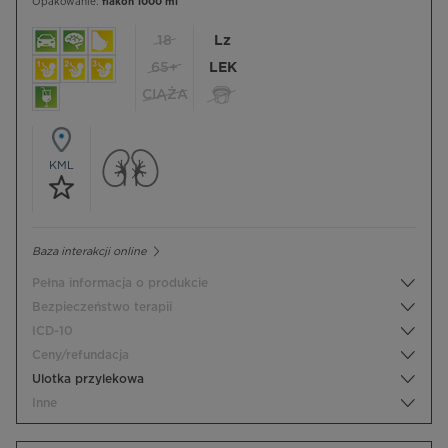
Opakowanie:
flakon 1000 ml
18
Lz
65+
LEK
CIĄŻA
KML
Baza interakcji online
Pełna informacja o produkcie
Bezpieczeństwo terapii
ICD-10
Ceny/refundacja
Ulotka przylekowa
Inne