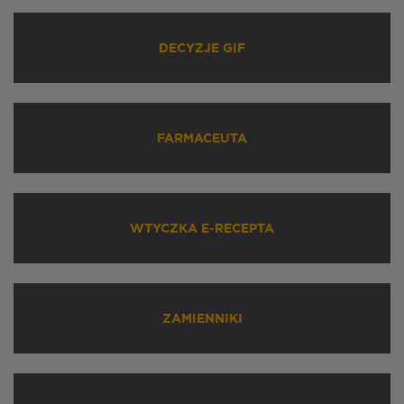
DECYZJE GIF
FARMACEUTA
WTYCZKA E-RECEPTA
ZAMIENNIKI