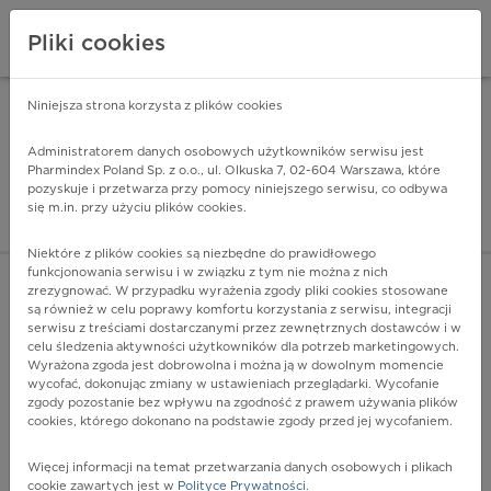
Pliki cookies
Niniejsza strona korzysta z plików cookies
Pharmindex Mobile
INSTALUJ
ZA DARMO - w Google Play
Administratorem danych osobowych użytkowników serwisu jest
Pharmindex Poland Sp. z o.o., ul. Olkuska 7, 02-604 Warszawa, które
pozyskuje i przetwarza przy pomocy niniejszego serwisu, co odbywa
Pharmindex - lider wi
się m.in. przy użyciu plików cookies.
ZALOGUJ SIĘ
ZAREJESTRUJ SIĘ
Niektóre z plików cookies są niezbędne do prawidłowego
funkcjonowania serwisu i w związku z tym nie można z nich
zrezygnować. W przypadku wyrażenia zgody pliki cookies stosowane
są również w celu poprawy komfortu korzystania z serwisu, integracji
serwisu z treściami dostarczanymi przez zewnętrznych dostawców i w
celu śledzenia aktywności użytkowników dla potrzeb marketingowych.
POKAŻ FILTRY
Wyrażona zgoda jest dobrowolna i można ją w dowolnym momencie
wycofać, dokonując zmiany w ustawieniach przeglądarki. Wycofanie
zgody pozostanie bez wpływu na zgodność z prawem używania plików
Pharmindex
cookies, którego dokonano na podstawie zgody przed jej wycofaniem.
lider wiedzy o lekach
Więcej informacji na temat przetwarzania danych osobowych i plikach
cookie zawartych jest w
Polityce Prywatności
.