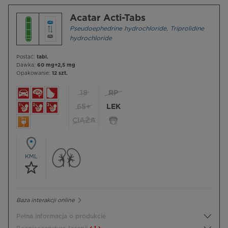
Acatar Acti-Tabs
Pseudoephedrine hydrochloride
,
Triprolidine
hydrochloride
Postać:
tabl.
Dawka:
60 mg+2,5 mg
Opakowanie:
12 szt.
18
RP
65+
LEK
CIĄŻA
KML
Baza interakcji online
Pełna informacja o produkcie