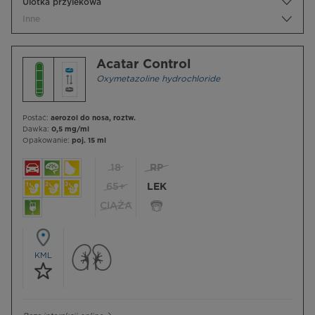
Ulotka przylekowa
Inne
Acatar Control
Oxymetazoline hydrochloride
Postać:
aerozol do nosa, roztw.
Dawka:
0,5 mg/ml
Opakowanie:
poj. 15 ml
18
RP
65+
LEK
CIĄŻA
KML