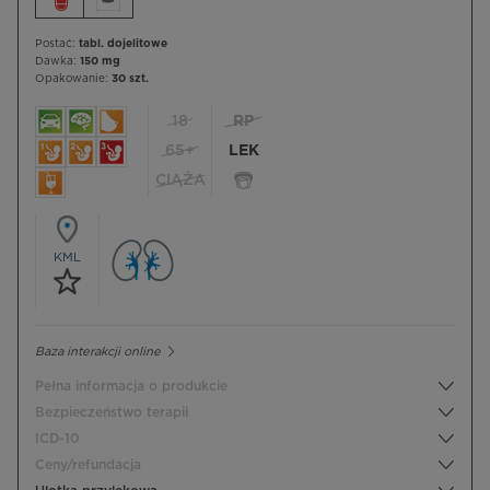
Postać:
tabl. dojelitowe
Dawka:
150 mg
Opakowanie:
30 szt.
18
RP
65+
LEK
CIĄŻA
KML
Baza interakcji online
Pełna informacja o produkcie
Bezpieczeństwo terapii
ICD-10
Ceny/refundacja