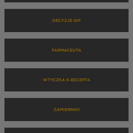
DECYZJE GIF
FARMACEUTA
WTYCZKA E-RECEPTA
ZAMIENNIKI