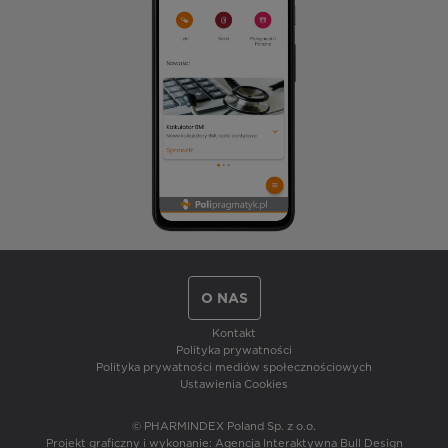
O NAS
Kontakt
Polityka prywatności
Polityka prywatności mediów społecznościowych
Ustawienia Cookies
© PHARMINDEX Poland Sp. z o.o.
Projekt graficzny i wykonanie:
Agencja Interaktywna Bull Design