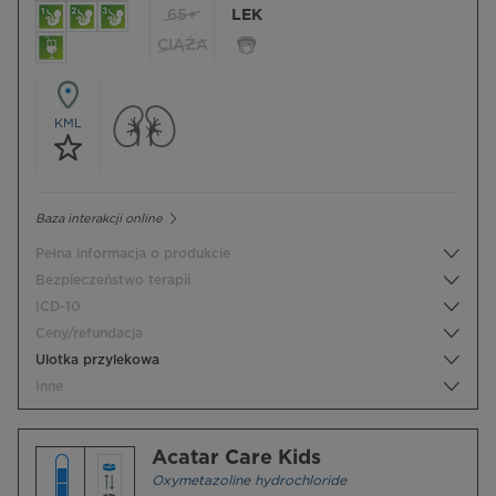
65+
LEK
CIĄŻA
KML
Baza interakcji online
Pełna informacja o produkcie
Bezpieczeństwo terapii
ICD-10
Ceny/refundacja
Ulotka przylekowa
Inne
Acatar Care Kids
Oxymetazoline hydrochloride