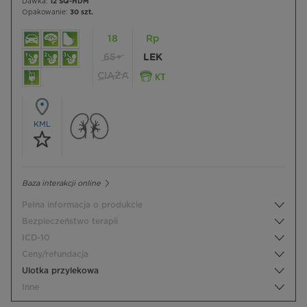
Dawka:
12 SQ-HDM
Opakowanie:
30 szt.
18
Rp
65+
LEK
CIĄŻA
KML
Baza interakcji online
Pełna informacja o produkcie
Bezpieczeństwo terapii
ICD-10
Ceny/refundacja
Ulotka przylekowa
Inne