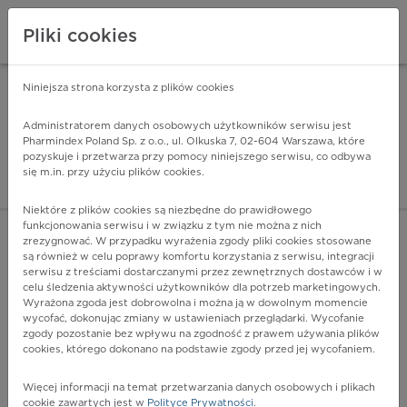
Pliki cookies
Niniejsza strona korzysta z plików cookies
Pharmindex Mobile
INSTALUJ
ZA DARMO - w Google Play
Administratorem danych osobowych użytkowników serwisu jest
Pharmindex Poland Sp. z o.o., ul. Olkuska 7, 02-604 Warszawa, które
pozyskuje i przetwarza przy pomocy niniejszego serwisu, co odbywa
Pharmindex - lider wi
się m.in. przy użyciu plików cookies.
ZALOGUJ SIĘ
ZAREJESTRUJ SIĘ
Niektóre z plików cookies są niezbędne do prawidłowego
funkcjonowania serwisu i w związku z tym nie można z nich
zrezygnować. W przypadku wyrażenia zgody pliki cookies stosowane
są również w celu poprawy komfortu korzystania z serwisu, integracji
serwisu z treściami dostarczanymi przez zewnętrznych dostawców i w
celu śledzenia aktywności użytkowników dla potrzeb marketingowych.
POKAŻ FILTRY
Wyrażona zgoda jest dobrowolna i można ją w dowolnym momencie
wycofać, dokonując zmiany w ustawieniach przeglądarki. Wycofanie
zgody pozostanie bez wpływu na zgodność z prawem używania plików
Pharmindex
cookies, którego dokonano na podstawie zgody przed jej wycofaniem.
lider wiedzy o lekach
Więcej informacji na temat przetwarzania danych osobowych i plikach
cookie zawartych jest w
Polityce Prywatności
.