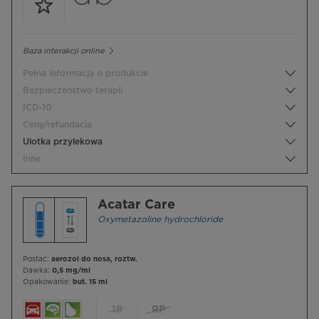
Baza interakcji online
Pełna informacja o produkcie
Bezpieczeństwo terapii
ICD-10
Ceny/refundacja
Ulotka przylekowa
Inne
Acatar Care
Oxymetazoline hydrochloride
Postać:
aerozol do nosa, roztw.
Dawka:
0,5 mg/ml
Opakowanie:
but. 15 ml
18
RP