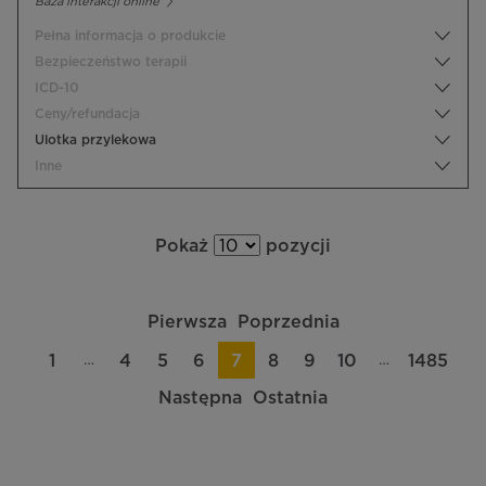
Baza interakcji online
Pełna informacja o produkcie
Bezpieczeństwo terapii
ICD-10
Ceny/refundacja
Ulotka przylekowa
Inne
Pokaż
pozycji
Pierwsza
Poprzednia
…
…
1
4
5
6
7
8
9
10
1485
Następna
Ostatnia