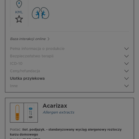
KML
Baza interakcji online
Pełna informacja o produkcie
Bezpieczeństwo terapii
ICD-10
Ceny/refundacja
Ulotka przylekowa
Inne
Acarizax
Allergen extracts
Postać:
liof. podjęzyk. - standaryzowany wyciąg alergenowy roztoczy
kurzu domowego