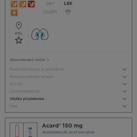
65+
LEK
CIĄŻA
KML
Baza interakcji online
Pełna informacja o produkcie
Bezpieczeństwo terapii
ICD-10
Ceny/refundacja
Ulotka przylekowa
Inne
Acard® 150 mg
Acetylsalicylic acid low-dose