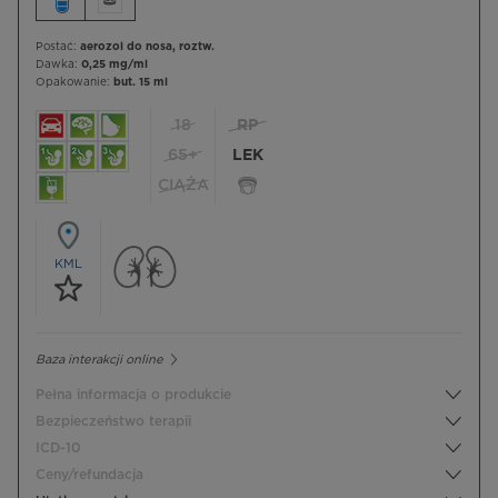
Postać:
aerozol do nosa, roztw.
Dawka:
0,25 mg/ml
Opakowanie:
but. 15 ml
18
RP
65+
LEK
CIĄŻA
KML
Baza interakcji online
Pełna informacja o produkcie
Bezpieczeństwo terapii
ICD-10
Ceny/refundacja