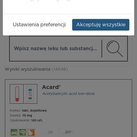
LEKI
Ustawienia preferencji
Akceptuję wszystkie
ZMIEŃ MODUŁ
Wpisz nazwę lub substancję czynną
Wyniki wyszukiwania
(14848)
Acard®
Acetylsalicylic acid low-dose
Postać:
tabl. dojelitowe
Dawka:
75 mg
Opakowanie:
120 szt.
18
RP