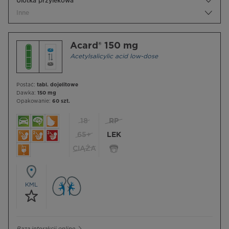
Ulotka przylekowa
Inne
Acard® 150 mg
Acetylsalicylic acid low-dose
Postać:
tabl. dojelitowe
Dawka:
150 mg
Opakowanie:
60 szt.
18
RP
65+
LEK
CIĄŻA
KML
Baza interakcji online