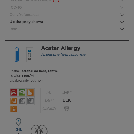
Bezpieczeństwo terapii
( ! )
ICD-10
Ceny/refundacja
Ulotka przylekowa
Inne
Acatar Allergy
Azelastine hydrochloride
Postać:
aerozol do nosa, roztw.
Dawka:
1 mg/ml
Opakowanie:
but. 10 ml
18
RP
65+
LEK
CIĄŻA
KML