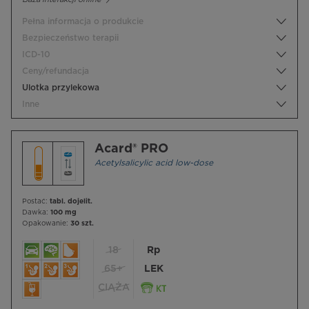
Pełna informacja o produkcie
Bezpieczeństwo terapii
ICD-10
Ceny/refundacja
Ulotka przylekowa
Inne
Acard® PRO
Acetylsalicylic acid low-dose
Postać:
tabl. dojelit.
Dawka:
100 mg
Opakowanie:
30 szt.
18
Rp
65+
LEK
CIĄŻA