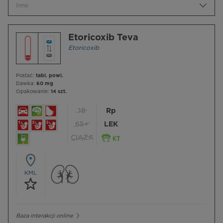
Inne
Etoricoxib Teva
Etoricoxib
Postać:
tabl. powl.
Dawka:
60 mg
Opakowanie:
14 szt.
18
Rp
65+
LEK
CIĄŻA
KML
Baza interakcji online