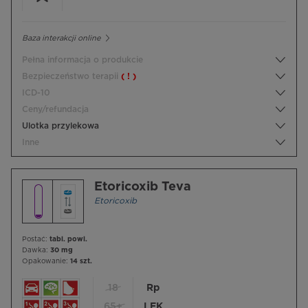
Baza interakcji online
Pełna informacja o produkcie
Bezpieczeństwo terapii
( ! )
ICD-10
Ceny/refundacja
Ulotka przylekowa
Inne
Etoricoxib Teva
Etoricoxib
Postać:
tabl. powl.
Dawka:
30 mg
Opakowanie:
14 szt.
18
Rp
65+
LEK