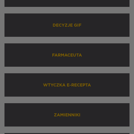
DECYZJE GIF
FARMACEUTA
WTYCZKA E-RECEPTA
ZAMIENNIKI