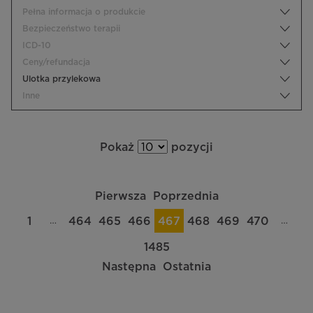
Pełna informacja o produkcie
Bezpieczeństwo terapii
ICD-10
Ceny/refundacja
Ulotka przylekowa
Inne
Pokaż
pozycji
Pierwsza
Poprzednia
…
…
1
464
465
466
467
468
469
470
1485
Następna
Ostatnia