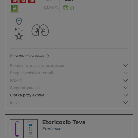
CIĄŻA
KML
Baza interakcji online
Pełna informacja o produkcie
Bezpieczeństwo terapii
ICD-10
Ceny/refundacja
Ulotka przylekowa
Inne
Etoricoxib Teva
Etoricoxib