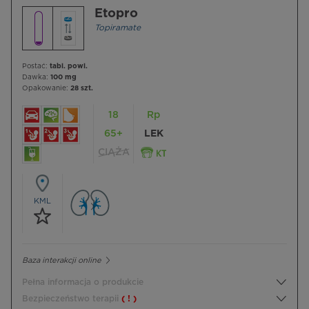
Etopro
Topiramate
Postać:
tabl. powl.
Dawka:
100 mg
Opakowanie:
28 szt.
18
Rp
65+
LEK
CIĄŻA
KML
Baza interakcji online
Pełna informacja o produkcie
Bezpieczeństwo terapii
( ! )