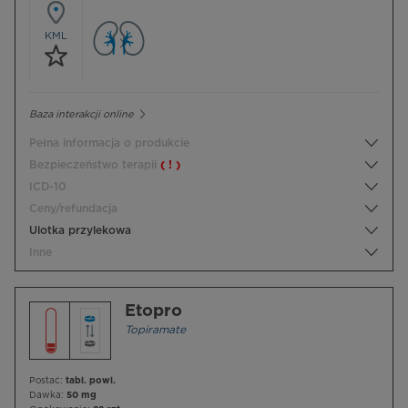
KML
Baza interakcji online
Pełna informacja o produkcie
Bezpieczeństwo terapii
( ! )
ICD-10
Ceny/refundacja
Ulotka przylekowa
Inne
Etopro
Topiramate
Postać:
tabl. powl.
Dawka:
50 mg