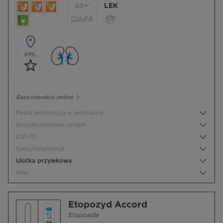
65+
LEK
CIĄŻA
KML
Baza interakcji online
Pełna informacja o produkcie
Bezpieczeństwo terapii
ICD-10
Ceny/refundacja
Ulotka przylekowa
Inne
Etopozyd Accord
Etoposide