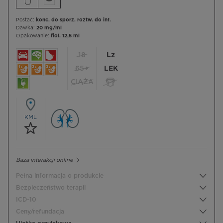
Postać:
konc. do sporz. roztw. do inf.
Dawka:
20 mg/ml
Opakowanie:
fiol. 12,5 ml
18
Lz
65+
LEK
CIĄŻA
KML
Baza interakcji online
Pełna informacja o produkcie
Bezpieczeństwo terapii
ICD-10
Ceny/refundacja