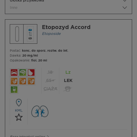
Ulotka przylekowa
Inne
Etopozyd Accord
Etoposide
Postać:
konc. do sporz. roztw. do inf.
Dawka:
20 mg/ml
Opakowanie:
fiol. 20 ml
18
Lz
65+
LEK
CIĄŻA
KML
Baza interakcji online