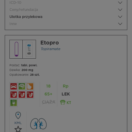
ICD-10
Ceny/refundacja
Ulotka przylekowa
Inne
Etopro
Topiramate
Postać:
tabl. powl.
Dawka:
200 mg
Opakowanie:
28 szt.
18
Rp
65+
LEK
CIĄŻA
KML