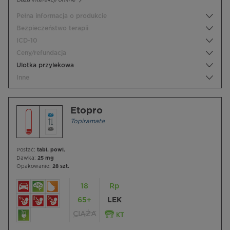
Pełna informacja o produkcie
Bezpieczeństwo terapii
ICD-10
Ceny/refundacja
Ulotka przylekowa
Inne
Etopro
Topiramate
Postać:
tabl. powl.
Dawka:
25 mg
Opakowanie:
28 szt.
18
Rp
65+
LEK
CIĄŻA