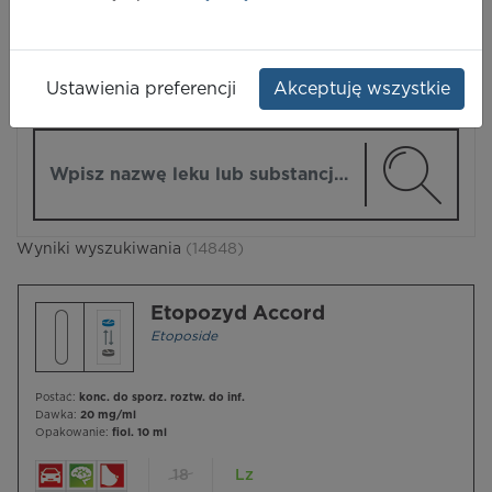
LEKI
Ustawienia preferencji
Akceptuję wszystkie
ZMIEŃ MODUŁ
Wpisz nazwę lub substancję czynną
Wyniki wyszukiwania
(14848)
Etopozyd Accord
Etoposide
Postać:
konc. do sporz. roztw. do inf.
Dawka:
20 mg/ml
Opakowanie:
fiol. 10 ml
18
Lz