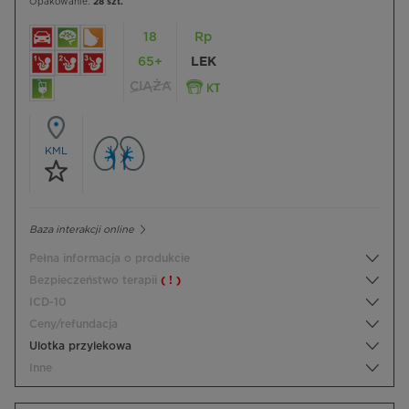
Opakowanie:
28 szt.
18
Rp
65+
LEK
CIĄŻA
KML
Baza interakcji online
Pełna informacja o produkcie
Bezpieczeństwo terapii
( ! )
ICD-10
Ceny/refundacja
Ulotka przylekowa
Inne