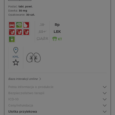
Postać:
tabl. powl.
Dawka:
30 mg
Opakowanie:
30 szt.
18
Rp
65+
LEK
CIĄŻA
KML
Baza interakcji online
Pełna informacja o produkcie
Bezpieczeństwo terapii
ICD-10
Ceny/refundacja
Ulotka przylekowa