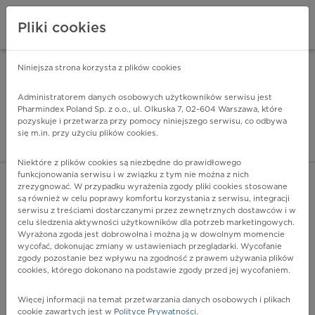
Pliki cookies
Niniejsza strona korzysta z plików cookies
Pharmindex Mobile
INSTALUJ
ZA DARMO - w Google Play
Administratorem danych osobowych użytkowników serwisu jest
Pharmindex Poland Sp. z o.o., ul. Olkuska 7, 02-604 Warszawa, które
pozyskuje i przetwarza przy pomocy niniejszego serwisu, co odbywa
Pharmindex - lider wi
się m.in. przy użyciu plików cookies.
ZALOGUJ SIĘ
ZAREJESTRUJ SIĘ
Niektóre z plików cookies są niezbędne do prawidłowego
funkcjonowania serwisu i w związku z tym nie można z nich
zrezygnować. W przypadku wyrażenia zgody pliki cookies stosowane
są również w celu poprawy komfortu korzystania z serwisu, integracji
serwisu z treściami dostarczanymi przez zewnętrznych dostawców i w
celu śledzenia aktywności użytkowników dla potrzeb marketingowych.
POKAŻ FILTRY
Wyrażona zgoda jest dobrowolna i można ją w dowolnym momencie
wycofać, dokonując zmiany w ustawieniach przeglądarki. Wycofanie
zgody pozostanie bez wpływu na zgodność z prawem używania plików
Pharmindex
cookies, którego dokonano na podstawie zgody przed jej wycofaniem.
lider wiedzy o lekach
Więcej informacji na temat przetwarzania danych osobowych i plikach
cookie zawartych jest w
Polityce Prywatności
.