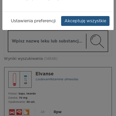
LEKI
Ustawienia preferencji
Akceptuję wszystkie
ZMIEŃ MODUŁ
Wpisz nazwę lub substancję czynną
Wyniki wyszukiwania
(14848)
Elvanse
Lisdexamfetamine dimesilas
Postać:
kaps. twarde
Dawka:
70 mg
Opakowanie:
30 szt.
18
Rpw