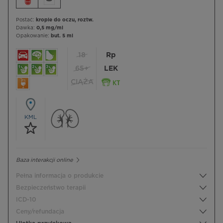
Postać:
krople do oczu, roztw.
Dawka:
0,5 mg/ml
Opakowanie:
but. 5 ml
18
Rp
65+
LEK
CIĄŻA
KML
Baza interakcji online
Pełna informacja o produkcie
Bezpieczeństwo terapii
ICD-10
Ceny/refundacja