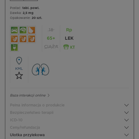
Postać:
tabl. powl.
Dawka:
2,5 mg
Opakowanie:
20 szt.
18
Rp
65+
LEK
CIĄŻA
KML
Baza interakcji online
Pełna informacja o produkcie
Bezpieczeństwo terapii
ICD-10
Ceny/refundacja
Ulotka przylekowa