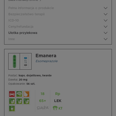
Pełna informacja o produkcie
Bezpieczeństwo terapii
ICD-10
Ceny/refundacja
Ulotka przylekowa
Inne
Emanera
Esomeprazole
Postać:
kaps. dojelitowe, twarde
Dawka:
20 mg
Opakowanie:
56 szt.
18
Rp
65+
LEK
CIĄŻA