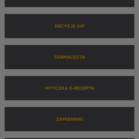
DECYZJE GIF
FARMACEUTA
WTYCZKA E-RECEPTA
ZAMIENNIKI