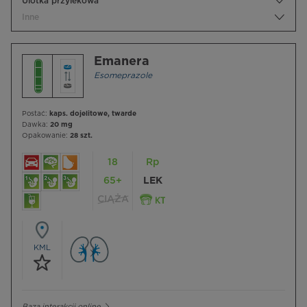
Ulotka przylekowa
Inne
Emanera
Esomeprazole
Postać:
kaps. dojelitowe, twarde
Dawka:
20 mg
Opakowanie:
28 szt.
18
Rp
65+
LEK
CIĄŻA
KML
Baza interakcji online