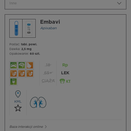
Inne
Embavi
Apixaban
Postać:
tabl. powl.
Dawka:
2,5 mg
Opakowanie:
60 szt.
18
Rp
65+
LEK
CIĄŻA
KML
Baza interakcji online