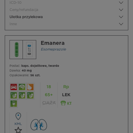
ICD-10
Ceny/refundacja
Ulotka przylekowa
Inne
Emanera
Esomeprazole
Postać:
kaps. dojelitowe, twarde
Dawka:
40 mg
Opakowanie:
56 szt.
18
Rp
65+
LEK
CIĄŻA
KML