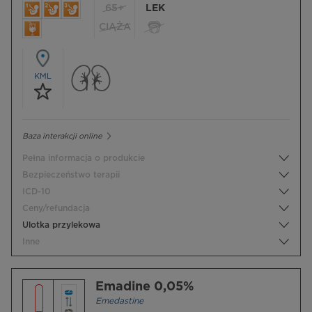
65+
LEK
CIĄŻA
KML
Baza interakcji online
Pełna informacja o produkcie
Bezpieczeństwo terapii
ICD-10
Ceny/refundacja
Ulotka przylekowa
Inne
Emadine 0,05%
Emedastine