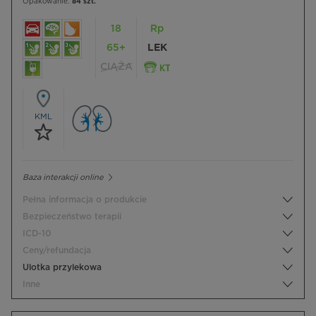
Opakowanie:
84 szt.
18
Rp
65+
LEK
CIĄŻA
KML
Baza interakcji online
Pełna informacja o produkcie
Bezpieczeństwo terapii
ICD-10
Ceny/refundacja
Ulotka przylekowa
Inne