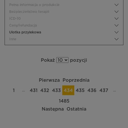
Pełna informacja o produkcie
Bezpieczeństwo terapii
ICD-10
Ceny/refundacja
Ulotka przylekowa
Inne
Pokaż
pozycji
Pierwsza
Poprzednia
…
…
1
431
432
433
434
435
436
437
1485
Następna
Ostatnia