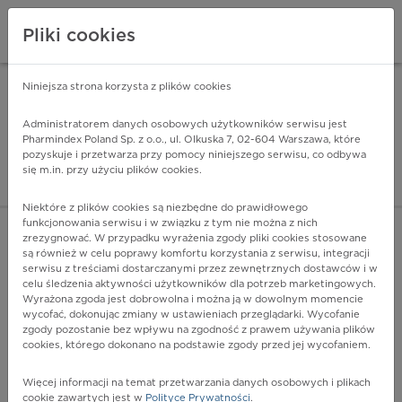
Pliki cookies
Niniejsza strona korzysta z plików cookies
Pharmindex Mobile
INSTALUJ
ZA DARMO - w Google Play
Administratorem danych osobowych użytkowników serwisu jest
Pharmindex Poland Sp. z o.o., ul. Olkuska 7, 02-604 Warszawa, które
pozyskuje i przetwarza przy pomocy niniejszego serwisu, co odbywa
Pharmindex - lider wi
się m.in. przy użyciu plików cookies.
ZALOGUJ SIĘ
ZAREJESTRUJ SIĘ
Niektóre z plików cookies są niezbędne do prawidłowego
funkcjonowania serwisu i w związku z tym nie można z nich
zrezygnować. W przypadku wyrażenia zgody pliki cookies stosowane
są również w celu poprawy komfortu korzystania z serwisu, integracji
serwisu z treściami dostarczanymi przez zewnętrznych dostawców i w
celu śledzenia aktywności użytkowników dla potrzeb marketingowych.
POKAŻ FILTRY
Wyrażona zgoda jest dobrowolna i można ją w dowolnym momencie
wycofać, dokonując zmiany w ustawieniach przeglądarki. Wycofanie
zgody pozostanie bez wpływu na zgodność z prawem używania plików
Pharmindex
cookies, którego dokonano na podstawie zgody przed jej wycofaniem.
lider wiedzy o lekach
Więcej informacji na temat przetwarzania danych osobowych i plikach
cookie zawartych jest w
Polityce Prywatności
.