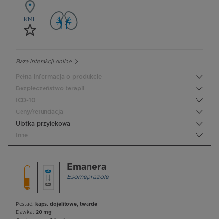
KML
Baza interakcji online
Pełna informacja o produkcie
Bezpieczeństwo terapii
ICD-10
Ceny/refundacja
Ulotka przylekowa
Inne
Emanera
Esomeprazole
Postać:
kaps. dojelitowe, twarde
Dawka:
20 mg