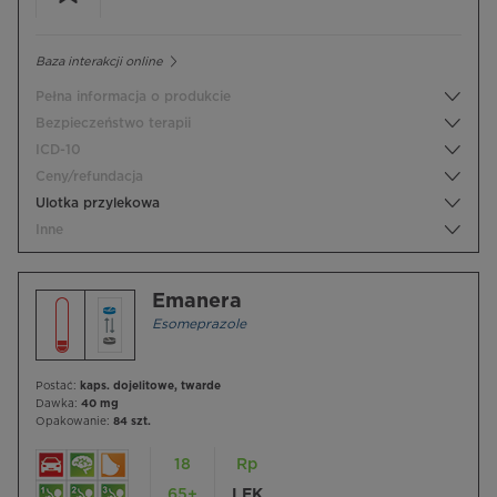
Baza interakcji online
Pełna informacja o produkcie
Bezpieczeństwo terapii
ICD-10
Ceny/refundacja
Ulotka przylekowa
Inne
Emanera
Esomeprazole
Postać:
kaps. dojelitowe, twarde
Dawka:
40 mg
Opakowanie:
84 szt.
18
Rp
65+
LEK