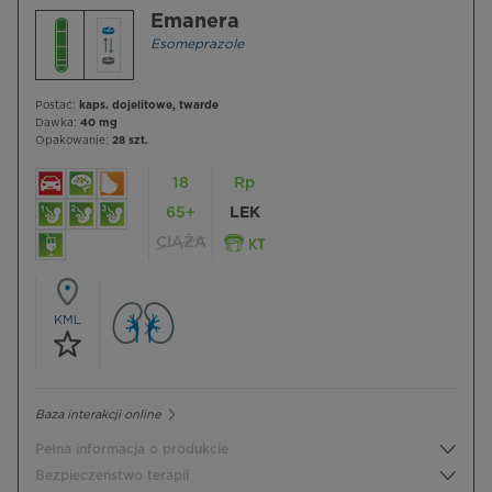
Emanera
Esomeprazole
Postać:
kaps. dojelitowe, twarde
Dawka:
40 mg
Opakowanie:
28 szt.
18
Rp
65+
LEK
CIĄŻA
KML
Baza interakcji online
Pełna informacja o produkcie
Bezpieczeństwo terapii