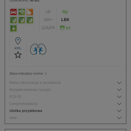
Opakowanie:
30 szt.
18
Rp
65+
LEK
CIĄŻA
KML
Baza interakcji online
Pełna informacja o produkcie
Bezpieczeństwo terapii
ICD-10
Ceny/refundacja
Ulotka przylekowa
Inne