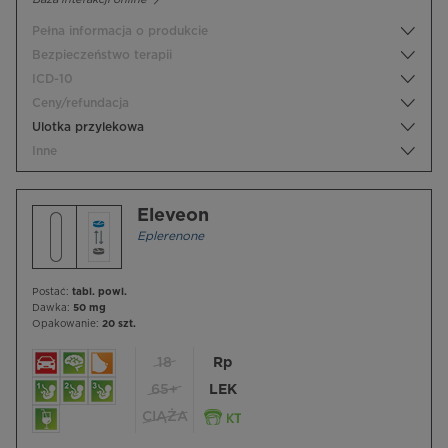
Pełna informacja o produkcie
Bezpieczeństwo terapii
ICD-10
Ceny/refundacja
Ulotka przylekowa
Inne
Eleveon
Eplerenone
Postać:
tabl. powl.
Dawka:
50 mg
Opakowanie:
20 szt.
18
Rp
65+
LEK
CIĄŻA