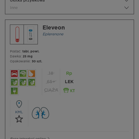
Ulotka przylekowa
Inne
Eleveon
Eplerenone
Postać:
tabl. powl.
Dawka:
25 mg
Opakowanie:
30 szt.
18
Rp
65+
LEK
CIĄŻA
KML
Baza interakcji online