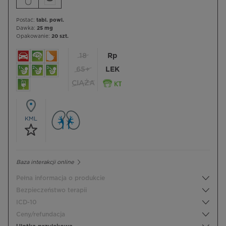
Postać:
tabl. powl.
Dawka:
25 mg
Opakowanie:
20 szt.
18
Rp
65+
LEK
CIĄŻA
KML
Baza interakcji online
Pełna informacja o produkcie
Bezpieczeństwo terapii
ICD-10
Ceny/refundacja