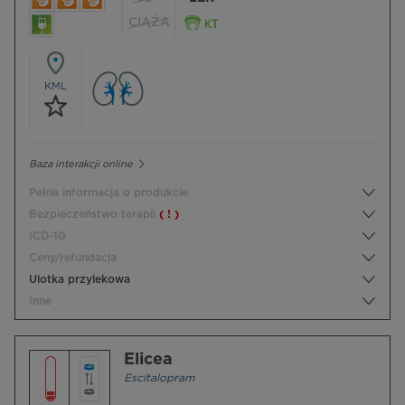
CIĄŻA
KML
Baza interakcji online
Pełna informacja o produkcie
Bezpieczeństwo terapii
( ! )
ICD-10
Ceny/refundacja
Ulotka przylekowa
Inne
Elicea
Escitalopram