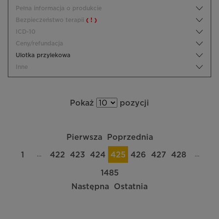
Pełna informacja o produkcie
Bezpieczeństwo terapii
( ! )
ICD-10
Ceny/refundacja
Ulotka przylekowa
Inne
Pokaż
pozycji
Pierwsza
Poprzednia
…
…
1
422
423
424
425
426
427
428
1485
Następna
Ostatnia