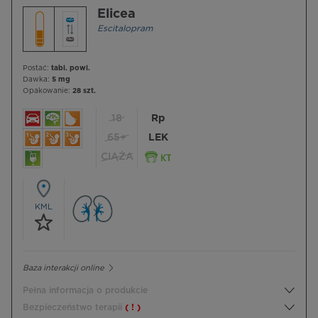
Elicea
Escitalopram
Postać:
tabl. powl.
Dawka:
5 mg
Opakowanie:
28 szt.
18
Rp
65+
LEK
CIĄŻA
KML
Baza interakcji online
Pełna informacja o produkcie
Bezpieczeństwo terapii
( ! )