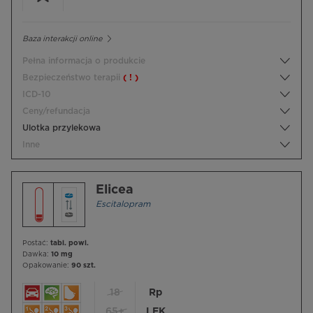
Baza interakcji online
Pełna informacja o produkcie
Bezpieczeństwo terapii
( ! )
ICD-10
Ceny/refundacja
Ulotka przylekowa
Inne
Elicea
Escitalopram
Postać:
tabl. powl.
Dawka:
10 mg
Opakowanie:
90 szt.
18
Rp
65+
LEK