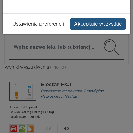
LEKI
Ustawienia preferencji
Akceptuję wszystkie
ZMIEŃ MODUŁ
Wpisz nazwę lub substancję czynną
Wyniki wyszukiwania
(14848)
Elestar HCT
Olmesartan medoxomil
,
Amlodipine
,
Hydrochlorothiazide
Postać:
tabl. powl.
Dawka:
40 mg+10 mg+25 mg
Opakowanie:
28 szt.
18
Rp