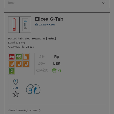
Inne
Elicea Q-Tab
Escitalopram
Postać:
tabl. uleg. rozpad. w j. ustnej
Dawka:
5 mg
Opakowanie:
28 szt.
18
Rp
65+
LEK
CIĄŻA
KML
Baza interakcji online