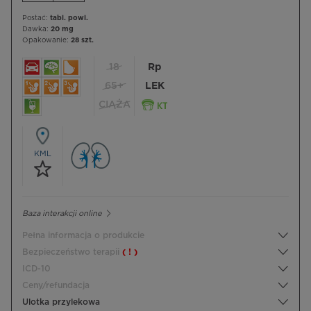
Postać:
tabl. powl.
Dawka:
20 mg
Opakowanie:
28 szt.
18
Rp
65+
LEK
CIĄŻA
KML
Baza interakcji online
Pełna informacja o produkcie
Bezpieczeństwo terapii
( ! )
ICD-10
Ceny/refundacja
Ulotka przylekowa