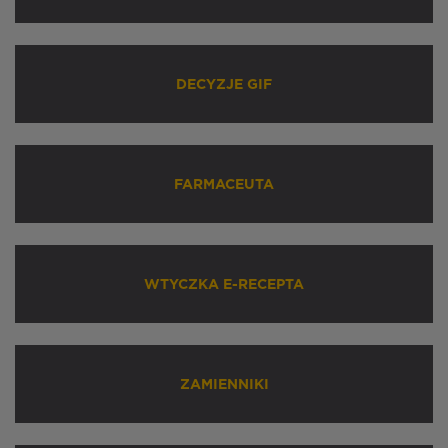
DECYZJE GIF
FARMACEUTA
WTYCZKA E-RECEPTA
ZAMIENNIKI