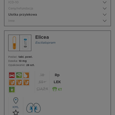
ICD-10
Ceny/refundacja
Ulotka przylekowa
Inne
Elicea
Escitalopram
Postać:
tabl. powl.
Dawka:
10 mg
Opakowanie:
28 szt.
18
Rp
65+
LEK
CIĄŻA
KML