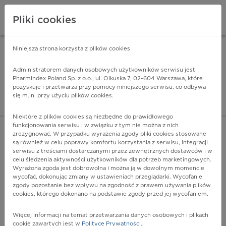
Pliki cookies
Niniejsza strona korzysta z plików cookies
Pharmindex Mobile
INSTALUJ
ZA DARMO - w Google Play
Administratorem danych osobowych użytkowników serwisu jest
Pharmindex Poland Sp. z o.o., ul. Olkuska 7, 02-604 Warszawa, które
pozyskuje i przetwarza przy pomocy niniejszego serwisu, co odbywa
Pharmindex - lider wi
się m.in. przy użyciu plików cookies.
ZALOGUJ SIĘ
ZAREJESTRUJ SIĘ
Niektóre z plików cookies są niezbędne do prawidłowego
funkcjonowania serwisu i w związku z tym nie można z nich
zrezygnować. W przypadku wyrażenia zgody pliki cookies stosowane
są również w celu poprawy komfortu korzystania z serwisu, integracji
serwisu z treściami dostarczanymi przez zewnętrznych dostawców i w
celu śledzenia aktywności użytkowników dla potrzeb marketingowych.
POKAŻ FILTRY
Wyrażona zgoda jest dobrowolna i można ją w dowolnym momencie
wycofać, dokonując zmiany w ustawieniach przeglądarki. Wycofanie
zgody pozostanie bez wpływu na zgodność z prawem używania plików
Pharmindex
cookies, którego dokonano na podstawie zgody przed jej wycofaniem.
lider wiedzy o lekach
Więcej informacji na temat przetwarzania danych osobowych i plikach
cookie zawartych jest w
Polityce Prywatności
.