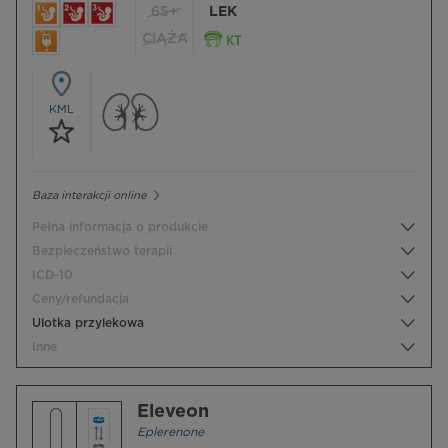
65+
LEK
CIĄŻA
KML
Baza interakcji online
Pełna informacja o produkcie
Bezpieczeństwo terapii
ICD-10
Ceny/refundacja
Ulotka przylekowa
Inne
Eleveon
Eplerenone