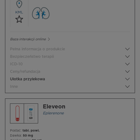
KML
Baza interakcji online
Pełna informacja o produkcie
Bezpieczeństwo terapii
ICD-10
Ceny/refundacja
Ulotka przylekowa
Inne
Eleveon
Eplerenone
Postać:
tabl. powl.
Dawka:
50 mg