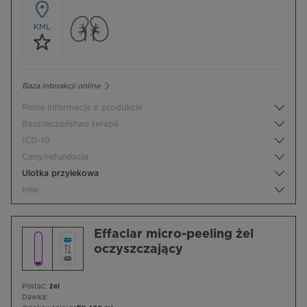
KML
Baza interakcji online
Pełna informacja o produkcie
Bezpieczeństwo terapii
ICD-10
Ceny/refundacja
Ulotka przylekowa
Inne
Effaclar micro-peeling żel
oczyszczający
Postać:
żel
Dawka: