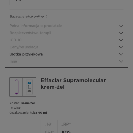
Baza interakcji online
Pełna informacja o produkcie
Bezpieczeństwo terapii
ICD-10
Ceny/refundacja
Ulotka przylekowa
Inne
Effaclar Supramolecular
krem-żel
Postać:
krem-żel
Dawka:
Opakowanie:
tuba 40 ml
18
RP
65+
KOS