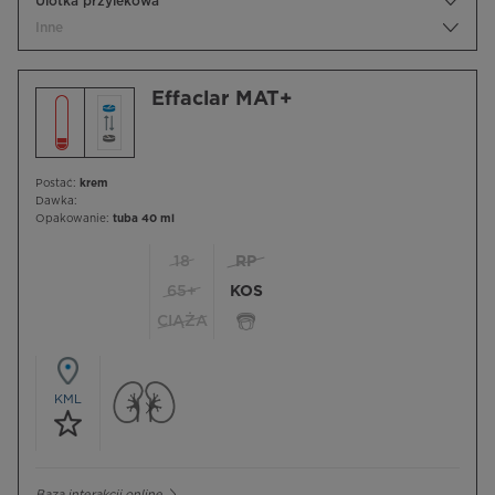
Ulotka przylekowa
Inne
Effaclar MAT+
Postać:
krem
Dawka:
Opakowanie:
tuba 40 ml
18
RP
65+
KOS
CIĄŻA
KML
Baza interakcji online