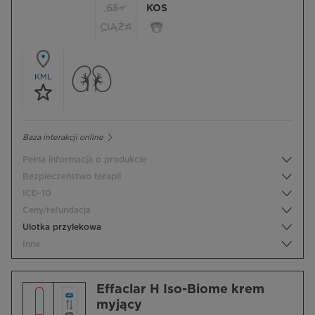
65+
KOS
CIĄŻA
KML
Baza interakcji online
Pełna informacja o produkcie
Bezpieczeństwo terapii
ICD-10
Ceny/refundacja
Ulotka przylekowa
Inne
Effaclar H Iso-Biome krem
myjący