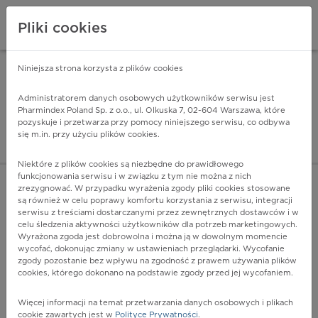
Pliki cookies
Niniejsza strona korzysta z plików cookies
Pharmindex Mobile
INSTALUJ
ZA DARMO - w Google Play
Administratorem danych osobowych użytkowników serwisu jest
Pharmindex Poland Sp. z o.o., ul. Olkuska 7, 02-604 Warszawa, które
pozyskuje i przetwarza przy pomocy niniejszego serwisu, co odbywa
Pharmindex - lider wi
się m.in. przy użyciu plików cookies.
ZALOGUJ SIĘ
ZAREJESTRUJ SIĘ
Niektóre z plików cookies są niezbędne do prawidłowego
funkcjonowania serwisu i w związku z tym nie można z nich
zrezygnować. W przypadku wyrażenia zgody pliki cookies stosowane
są również w celu poprawy komfortu korzystania z serwisu, integracji
serwisu z treściami dostarczanymi przez zewnętrznych dostawców i w
celu śledzenia aktywności użytkowników dla potrzeb marketingowych.
POKAŻ FILTRY
Wyrażona zgoda jest dobrowolna i można ją w dowolnym momencie
wycofać, dokonując zmiany w ustawieniach przeglądarki. Wycofanie
zgody pozostanie bez wpływu na zgodność z prawem używania plików
Pharmindex
cookies, którego dokonano na podstawie zgody przed jej wycofaniem.
lider wiedzy o lekach
Więcej informacji na temat przetwarzania danych osobowych i plikach
cookie zawartych jest w
Polityce Prywatności
.