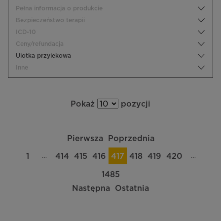
Pełna informacja o produkcie
Bezpieczeństwo terapii
ICD-10
Ceny/refundacja
Ulotka przylekowa
Inne
Pokaż
pozycji
Pierwsza
Poprzednia
…
…
1
414
415
416
417
418
419
420
1485
Następna
Ostatnia