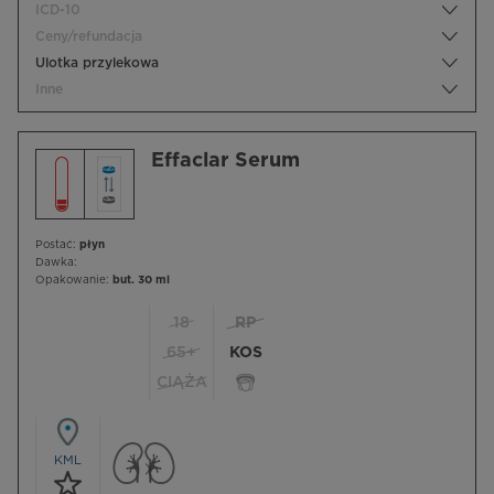
ICD-10
Ceny/refundacja
Ulotka przylekowa
Inne
Effaclar Serum
Postać:
płyn
Dawka:
Opakowanie:
but. 30 ml
18
RP
65+
KOS
CIĄŻA
KML