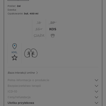
Postać:
żel
Dawka:
Opakowanie:
but. 400 ml
18
RP
65+
KOS
CIĄŻA
KML
Baza interakcji online
Pełna informacja o produkcie
Bezpieczeństwo terapii
ICD-10
Ceny/refundacja
Ulotka przylekowa