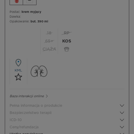
Postać:
krem myjący
Dawka:
Opakowanie:
but. 390 ml
18
RP
65+
KOS
CIĄŻA
KML
Baza interakcji online
Pełna informacja o produkcie
Bezpieczeństwo terapii
ICD-10
Ceny/refundacja