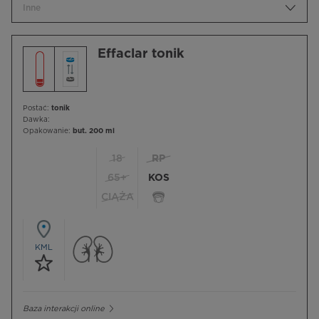
Inne
Effaclar tonik
Postać:
tonik
Dawka:
Opakowanie:
but. 200 ml
18
RP
65+
KOS
CIĄŻA
KML
Baza interakcji online