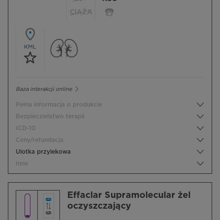
CIĄŻA
KML
Baza interakcji online
Pełna informacja o produkcie
Bezpieczeństwo terapii
ICD-10
Ceny/refundacja
Ulotka przylekowa
Inne
Effaclar Supramolecular żel
oczyszczający