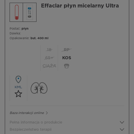
Effaclar płyn micelarny Ultra
Postać:
płyn
Dawka:
Opakowanie:
but. 400 ml
18
RP
65+
KOS
CIĄŻA
KML
Baza interakcji online
Pełna informacja o produkcie
Bezpieczeństwo terapii