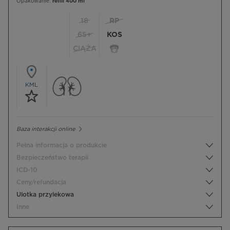
Opakowanie:
refill 400 ml
18
RP
65+
KOS
CIĄŻA
KML
Baza interakcji online
Pełna informacja o produkcie
Bezpieczeństwo terapii
ICD-10
Ceny/refundacja
Ulotka przylekowa
Inne