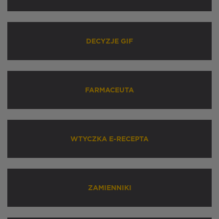
DECYZJE GIF
FARMACEUTA
WTYCZKA E-RECEPTA
ZAMIENNIKI