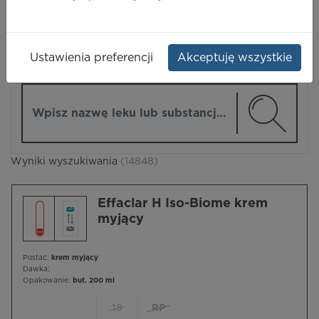
LEKI
Ustawienia preferencji
Akceptuję wszystkie
ZMIEŃ MODUŁ
Wpisz nazwę lub substancję czynną
Wyniki wyszukiwania
(14848)
Effaclar H Iso-Biome krem
myjący
Postać:
krem myjący
Dawka:
Opakowanie:
but. 200 ml
18
RP