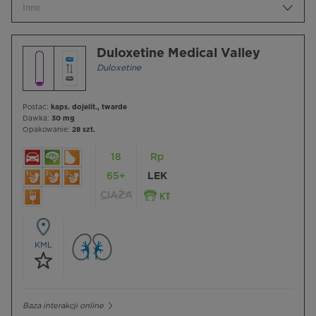
Inne
Duloxetine Medical Valley
Duloxetine
Postać:
kaps. dojelit., twarde
Dawka:
30 mg
Opakowanie:
28 szt.
18
Rp
65+
LEK
CIĄŻA
KML
Baza interakcji online