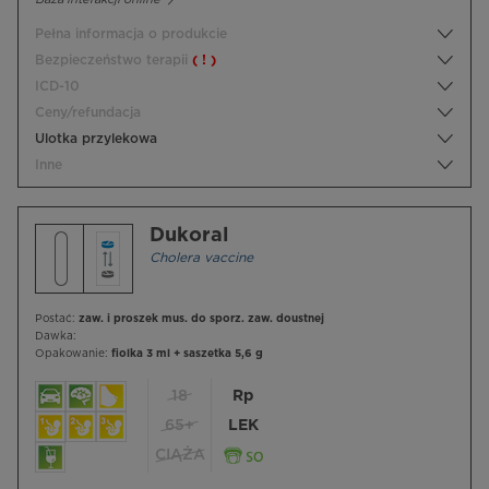
Pełna informacja o produkcie
Bezpieczeństwo terapii
( ! )
ICD-10
Ceny/refundacja
Ulotka przylekowa
Inne
Dukoral
Cholera vaccine
Postać:
zaw. i proszek mus. do sporz. zaw. doustnej
Dawka:
Opakowanie:
fiolka 3 ml + saszetka 5,6 g
18
Rp
65+
LEK
CIĄŻA