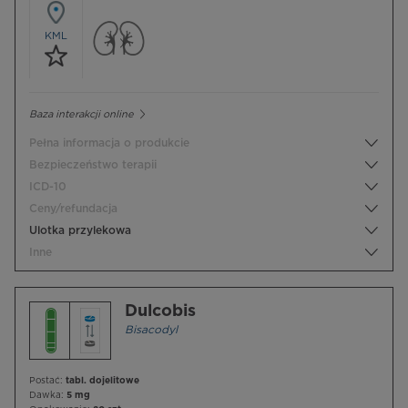
KML
Baza interakcji online
Pełna informacja o produkcie
Bezpieczeństwo terapii
ICD-10
Ceny/refundacja
Ulotka przylekowa
Inne
Dulcobis
Bisacodyl
Postać:
tabl. dojelitowe
Dawka:
5 mg