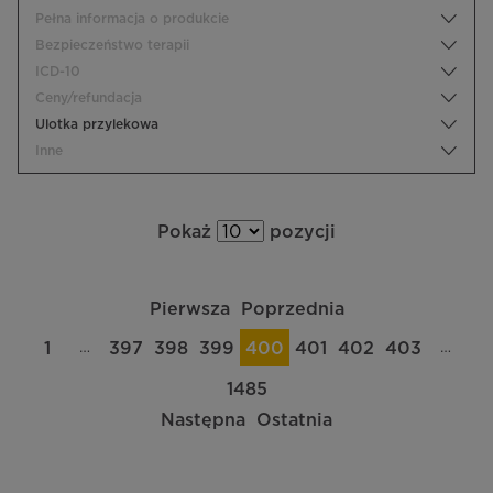
Pełna informacja o produkcie
Bezpieczeństwo terapii
ICD-10
Ceny/refundacja
Ulotka przylekowa
Inne
Pokaż
pozycji
Pierwsza
Poprzednia
…
…
1
397
398
399
400
401
402
403
1485
Następna
Ostatnia