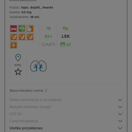
Postać:
kaps. dojelit., twarde
Dawka:
60 mg
Opakowanie:
28 szt.
18
Rp
65+
LEK
CIĄŻA
KML
Baza interakcji online
Pełna informacja o produkcie
Bezpieczeństwo terapii
ICD-10
Ceny/refundacja
Ulotka przylekowa