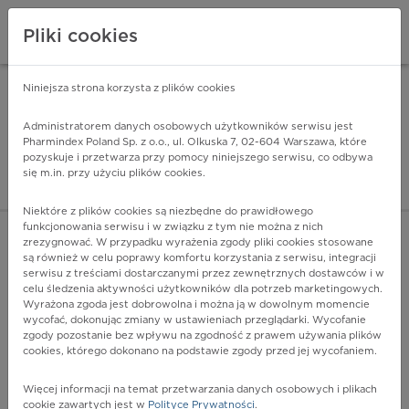
Pliki cookies
Niniejsza strona korzysta z plików cookies
Pharmindex Mobile
INSTALUJ
ZA DARMO - w Google Play
Administratorem danych osobowych użytkowników serwisu jest
Pharmindex Poland Sp. z o.o., ul. Olkuska 7, 02-604 Warszawa, które
pozyskuje i przetwarza przy pomocy niniejszego serwisu, co odbywa
Pharmindex - lider wi
się m.in. przy użyciu plików cookies.
ZALOGUJ SIĘ
ZAREJESTRUJ SIĘ
Niektóre z plików cookies są niezbędne do prawidłowego
funkcjonowania serwisu i w związku z tym nie można z nich
zrezygnować. W przypadku wyrażenia zgody pliki cookies stosowane
są również w celu poprawy komfortu korzystania z serwisu, integracji
serwisu z treściami dostarczanymi przez zewnętrznych dostawców i w
celu śledzenia aktywności użytkowników dla potrzeb marketingowych.
POKAŻ FILTRY
Wyrażona zgoda jest dobrowolna i można ją w dowolnym momencie
wycofać, dokonując zmiany w ustawieniach przeglądarki. Wycofanie
zgody pozostanie bez wpływu na zgodność z prawem używania plików
Pharmindex
cookies, którego dokonano na podstawie zgody przed jej wycofaniem.
lider wiedzy o lekach
Więcej informacji na temat przetwarzania danych osobowych i plikach
cookie zawartych jest w
Polityce Prywatności
.