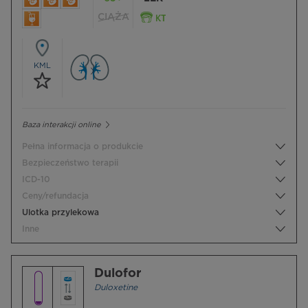
CIĄŻA
KML
Baza interakcji online
Pełna informacja o produkcie
Bezpieczeństwo terapii
ICD-10
Ceny/refundacja
Ulotka przylekowa
Inne
Dulofor
Duloxetine