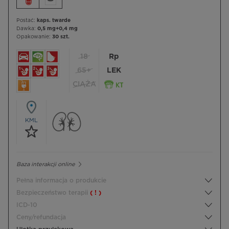
Postać:
kaps. twarde
Dawka:
0,5 mg+0,4 mg
Opakowanie:
30 szt.
18
Rp
65+
LEK
CIĄŻA
KML
Baza interakcji online
Pełna informacja o produkcie
Bezpieczeństwo terapii
( ! )
ICD-10
Ceny/refundacja