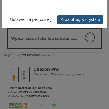
LEKI
Ustawienia preferencji
Akceptuję wszystkie
ZMIEŃ MODUŁ
Wpisz nazwę lub substancję czynną
Wyniki wyszukiwania
(14848)
Duexon Pro
Salmeterol
,
Fluticasone propionate
Postać:
proszek do inh., podzielony
Dawka:
(50 µg+500 µg)/dawkę
Opakowanie:
inhalator 60 dawek
18
Rp