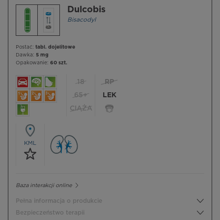
Dulcobis
Bisacodyl
Postać:
tabl. dojelitowe
Dawka:
5 mg
Opakowanie:
60 szt.
18
RP
65+
LEK
CIĄŻA
KML
Baza interakcji online
Pełna informacja o produkcie
Bezpieczeństwo terapii