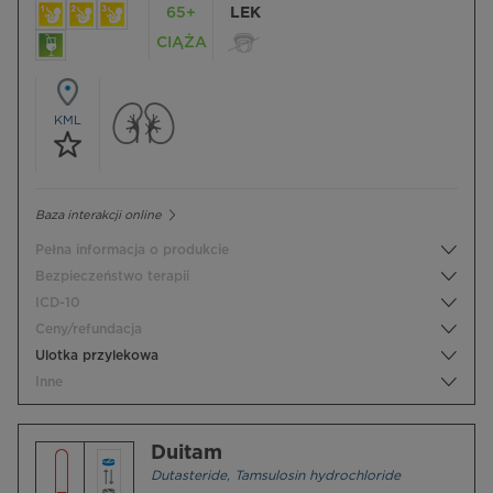
65+
LEK
CIĄŻA
KML
Baza interakcji online
Pełna informacja o produkcie
Bezpieczeństwo terapii
ICD-10
Ceny/refundacja
Ulotka przylekowa
Inne
Duitam
Dutasteride
,
Tamsulosin hydrochloride