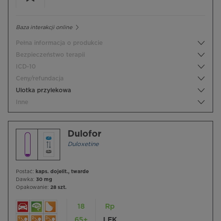
Baza interakcji online
Pełna informacja o produkcie
Bezpieczeństwo terapii
ICD-10
Ceny/refundacja
Ulotka przylekowa
Inne
Dulofor
Duloxetine
Postać:
kaps. dojelit., twarde
Dawka:
30 mg
Opakowanie:
28 szt.
18
Rp
65+
LEK