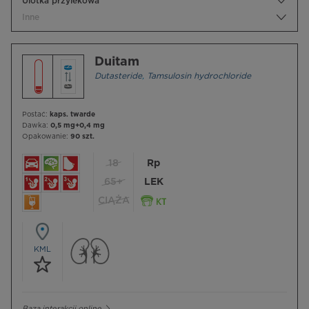
Ulotka przylekowa
Inne
Duitam
Dutasteride
,
Tamsulosin hydrochloride
Postać:
kaps. twarde
Dawka:
0,5 mg+0,4 mg
Opakowanie:
90 szt.
18
Rp
65+
LEK
CIĄŻA
KML
Baza interakcji online