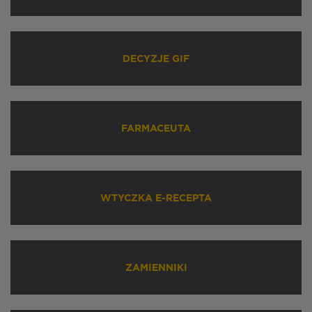
DECYZJE GIF
FARMACEUTA
WTYCZKA E-RECEPTA
ZAMIENNIKI