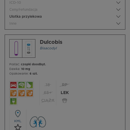
ICD-10
Ceny/refundacja
Ulotka przylekowa
Inne
Dulcobis
Bisacodyl
Postać:
czopki doodbyt.
Dawka:
10 mg
Opakowanie:
6 szt.
18
RP
65+
LEK
CIĄŻA
KML