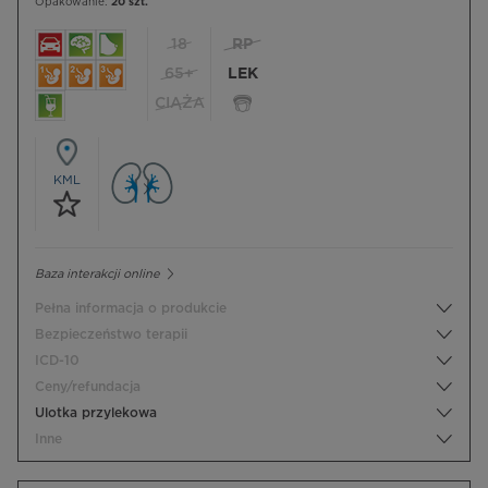
Opakowanie:
20 szt.
18
RP
65+
LEK
CIĄŻA
KML
Baza interakcji online
Pełna informacja o produkcie
Bezpieczeństwo terapii
ICD-10
Ceny/refundacja
Ulotka przylekowa
Inne