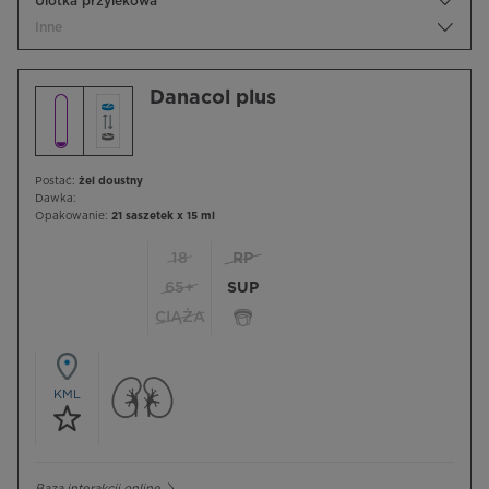
Ulotka przylekowa
Inne
Danacol plus
Postać:
żel doustny
Dawka:
Opakowanie:
21 saszetek x 15 ml
18
RP
65+
SUP
CIĄŻA
KML
Baza interakcji online