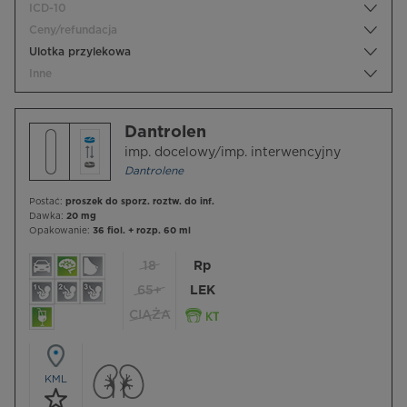
ICD-10
Ceny/refundacja
Ulotka przylekowa
Inne
Dantrolen
imp. docelowy/imp. interwencyjny
Dantrolene
Postać:
proszek do sporz. roztw. do inf.
Dawka:
20 mg
Opakowanie:
36 fiol. + rozp. 60 ml
18
Rp
65+
LEK
CIĄŻA
KML