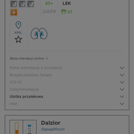
65+
LEK
CIĄŻA
KML
Baza interakcji online
Pełna informacja o produkcie
Bezpieczeństwo terapii
ICD-10
Ceny/refundacja
Ulotka przylekowa
Inne
Dalzior
Dapagliflozin