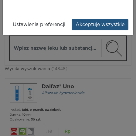
LEKI
Ustawienia preferencji
Akceptuję wszystkie
ZMIEŃ MODUŁ
Wpisz nazwę lub substancję czynną
Wyniki wyszukiwania
(14848)
Dalfaz® Uno
Alfuzosin hydrochloride
Postać:
tabl. o przedł. uwalnianiu
Dawka:
10 mg
Opakowanie:
30 szt.
18
Rp