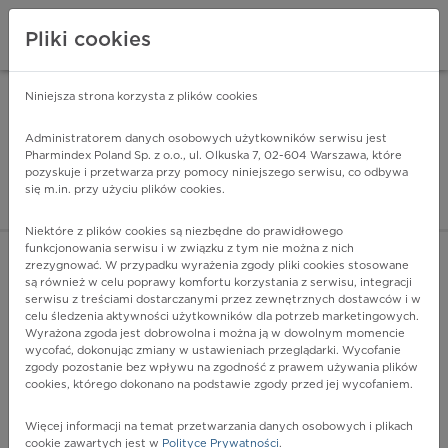
Pliki cookies
Niniejsza strona korzysta z plików cookies
Pharmindex Mobile
INSTALUJ
ZA DARMO - w Google Play
Administratorem danych osobowych użytkowników serwisu jest
Pharmindex Poland Sp. z o.o., ul. Olkuska 7, 02-604 Warszawa, które
pozyskuje i przetwarza przy pomocy niniejszego serwisu, co odbywa
Pharmindex - lider wi
się m.in. przy użyciu plików cookies.
ZALOGUJ SIĘ
ZAREJESTRUJ SIĘ
Niektóre z plików cookies są niezbędne do prawidłowego
funkcjonowania serwisu i w związku z tym nie można z nich
zrezygnować. W przypadku wyrażenia zgody pliki cookies stosowane
są również w celu poprawy komfortu korzystania z serwisu, integracji
serwisu z treściami dostarczanymi przez zewnętrznych dostawców i w
celu śledzenia aktywności użytkowników dla potrzeb marketingowych.
POKAŻ FILTRY
Wyrażona zgoda jest dobrowolna i można ją w dowolnym momencie
wycofać, dokonując zmiany w ustawieniach przeglądarki. Wycofanie
zgody pozostanie bez wpływu na zgodność z prawem używania plików
Pharmindex
cookies, którego dokonano na podstawie zgody przed jej wycofaniem.
lider wiedzy o lekach
Więcej informacji na temat przetwarzania danych osobowych i plikach
cookie zawartych jest w
Polityce Prywatności
.