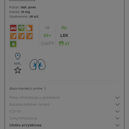
Postać:
tabl. powl.
Dawka:
10 mg
Opakowanie:
28 szt.
18
Rp
65+
LEK
CIĄŻA
KML
Baza interakcji online
Pełna informacja o produkcie
Bezpieczeństwo terapii
ICD-10
Ceny/refundacja
Ulotka przylekowa