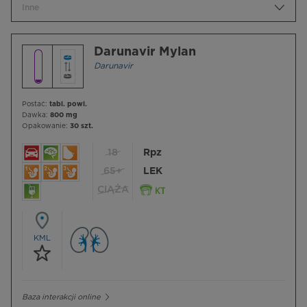
Inne
Darunavir Mylan
Darunavir
Postać:
tabl. powl.
Dawka:
800 mg
Opakowanie:
30 szt.
18
Rpz
65+
LEK
CIĄŻA
KML
Baza interakcji online