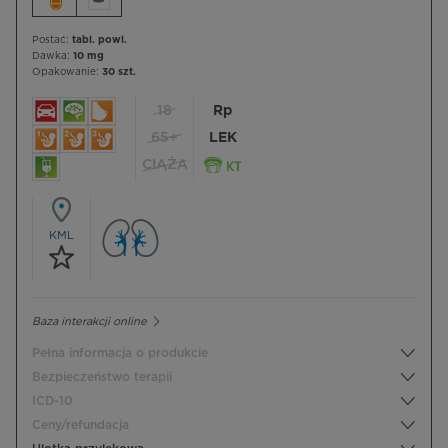
Postać:
tabl. powl.
Dawka:
10 mg
Opakowanie:
30 szt.
18
Rp
65+
LEK
CIĄŻA
KML
Baza interakcji online
Pełna informacja o produkcie
Bezpieczeństwo terapii
ICD-10
Ceny/refundacja