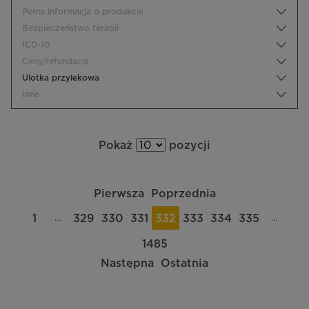
Pełna informacja o produkcie
Bezpieczeństwo terapii
ICD-10
Ceny/refundacja
Ulotka przylekowa
Inne
Pokaż
pozycji
Pierwsza
Poprzednia
…
…
1
329
330
331
332
333
334
335
1485
Następna
Ostatnia