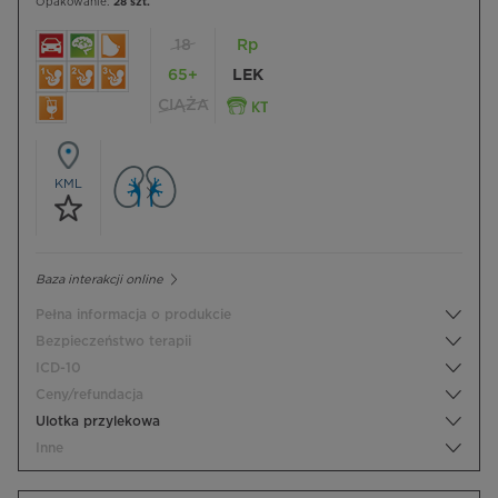
Opakowanie:
28 szt.
18
Rp
65+
LEK
CIĄŻA
KML
Baza interakcji online
Pełna informacja o produkcie
Bezpieczeństwo terapii
ICD-10
Ceny/refundacja
Ulotka przylekowa
Inne