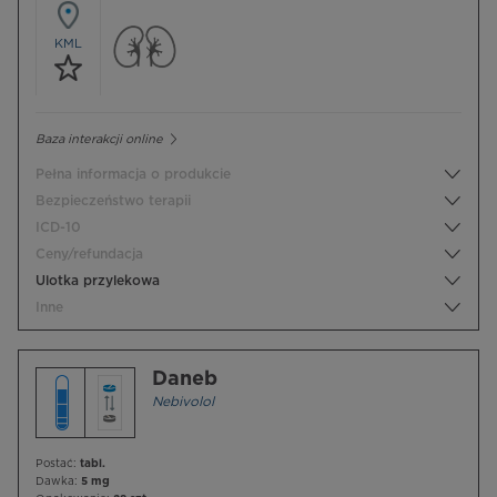
KML
Baza interakcji online
Pełna informacja o produkcie
Bezpieczeństwo terapii
ICD-10
Ceny/refundacja
Ulotka przylekowa
Inne
Daneb
Nebivolol
Postać:
tabl.
Dawka:
5 mg