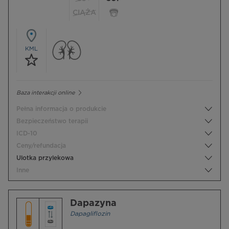
CIĄŻA
KML
Baza interakcji online
Pełna informacja o produkcie
Bezpieczeństwo terapii
ICD-10
Ceny/refundacja
Ulotka przylekowa
Inne
Dapazyna
Dapagliflozin