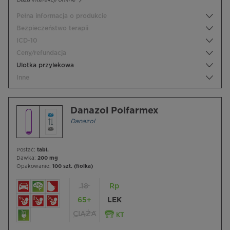
Pełna informacja o produkcie
Bezpieczeństwo terapii
ICD-10
Ceny/refundacja
Ulotka przylekowa
Inne
Danazol Polfarmex
Danazol
Postać:
tabl.
Dawka:
200 mg
Opakowanie:
100 szt. (fiolka)
18
Rp
65+
LEK
CIĄŻA