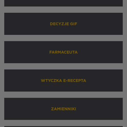
DECYZJE GIF
FARMACEUTA
WTYCZKA E-RECEPTA
ZAMIENNIKI