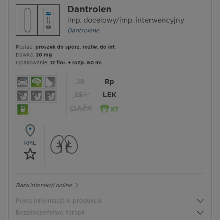
Dantrolen
imp. docelowy/imp. interwencyjny
Dantrolene
Postać:
proszek do sporz. roztw. do inf.
Dawka:
20 mg
Opakowanie:
12 fiol. + rozp. 60 ml
18
Rp
65+
LEK
CIĄŻA
KML
Baza interakcji online
Pełna informacja o produkcie
Bezpieczeństwo terapii