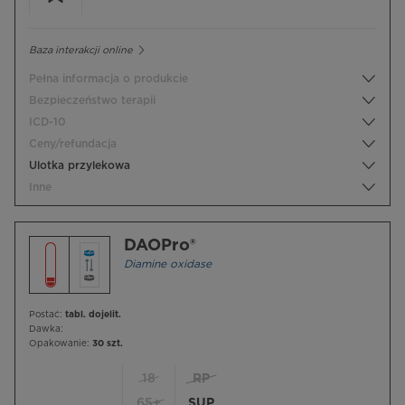
Baza interakcji online
Pełna informacja o produkcie
Bezpieczeństwo terapii
ICD-10
Ceny/refundacja
Ulotka przylekowa
Inne
DAOPro®
Diamine oxidase
Postać:
tabl. dojelit.
Dawka:
Opakowanie:
30 szt.
18
RP
65+
SUP