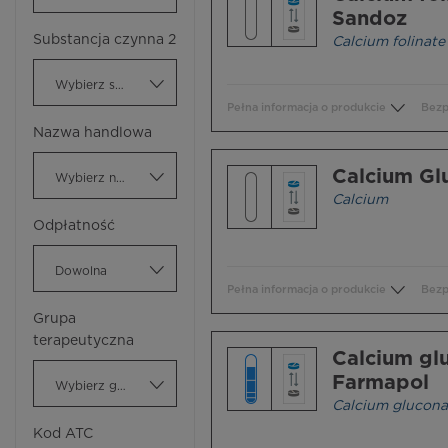
Sandoz
Substancja czynna 2
Calcium folinate
Wybierz substancję czynną
Pełna informacja o produkcie
Bezp
Nazwa handlowa
Calcium Gl
Wybierz nazwę handlową
Calcium
Odpłatność
Dowolna
Pełna informacja o produkcie
Bezp
Grupa
terapeutyczna
Calcium gl
Farmapol
Wybierz grupę terapeutyczną
Calcium glucona
Kod ATC