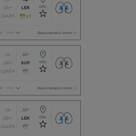
KML
65+
LEK
CIĄŻA
Inne
Baza interakcji online
18
RP
KML
65+
SUP
CIĄŻA
Inne
Baza interakcji online
18
RP
KML
65+
LEK
CIĄŻA