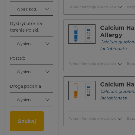
Pełna informacja o produkcie
Bezp
Wpisz kod ATC
Dystrybutor na
Calcium Ha
terenie Polski:
Allergy
Calcium glubion
Wybierz
lactobionate
Postać:
Pełna informacja o produkcie
Bezp
Wybierz
Calcium Ha
Droga podania
Calcium glubion
lactobionate
Wybierz
Pełna informacja o produkcie
Bezp
Szukaj