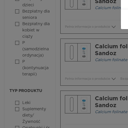
Sandoz
dzieci
Calcium folinate
Bezpłatny dla
seniora
Bezpłatny dla
Pełna informacja o produkcie
Bezp
kobiet w
ciąży
P
Calcium fol
(samodzielna
Sandoz
ordynacja)
Calcium folinate
P
(kontynuacja
terapii)
Pełna informacja o produkcie
Bezp
TYP PRODUKTU
Calcium fol
Leki
Sandoz
Suplementy
Calcium folinate
diety/
Żywność