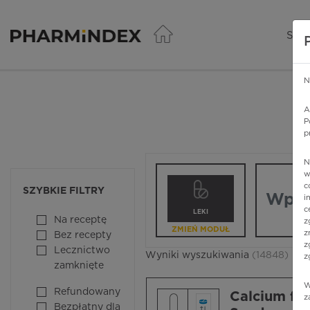
Pharmindex - lider wi
SER
N
A
P
p
N
Wpisz nazw
w
c
SZYBKIE FILTRY
i
c
LEKI
Na receptę
z
ZMIEŃ MODUŁ
z
Bez recepty
z
Lecznictwo
Wyniki wyszukiwania
(14848)
z
zamknięte
W
Refundowany
Calcium fol
z
Bezpłatny dla