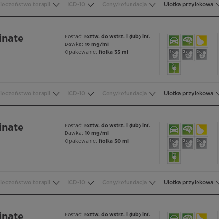
ieczeństwo terapii
ICD-10
Ceny/refundacja
Ulotka przylekowa
inate
Postać:
roztw. do wstrz. i (lub) inf.
Dawka:
10 mg/ml
Opakowanie:
fiolka 35 ml
ieczeństwo terapii
ICD-10
Ceny/refundacja
Ulotka przylekowa
inate
Postać:
roztw. do wstrz. i (lub) inf.
Dawka:
10 mg/ml
Opakowanie:
fiolka 50 ml
ieczeństwo terapii
ICD-10
Ceny/refundacja
Ulotka przylekowa
inate
Postać:
roztw. do wstrz. i (lub) inf.