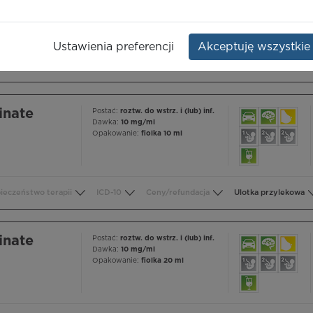
Opakowanie:
fiolka 5 ml
Ustawienia preferencji
Akceptuję wszystkie
ieczeństwo terapii
ICD-10
Ceny/refundacja
Ulotka przylekowa
inate
Postać:
roztw. do wstrz. i (lub) inf.
Dawka:
10 mg/ml
Opakowanie:
fiolka 10 ml
ieczeństwo terapii
ICD-10
Ceny/refundacja
Ulotka przylekowa
inate
Postać:
roztw. do wstrz. i (lub) inf.
Dawka:
10 mg/ml
Opakowanie:
fiolka 20 ml