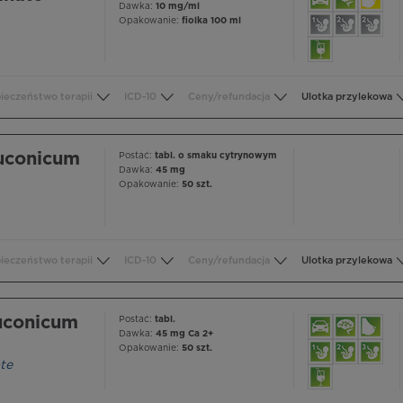
Dawka:
10 mg/ml
Opakowanie:
fiolka 100 ml
ieczeństwo terapii
ICD-10
Ceny/refundacja
Ulotka przylekowa
uconicum
Postać:
tabl. o smaku cytrynowym
Dawka:
45 mg
Opakowanie:
50 szt.
ieczeństwo terapii
ICD-10
Ceny/refundacja
Ulotka przylekowa
uconicum
Postać:
tabl.
Dawka:
45 mg Ca 2+
Opakowanie:
50 szt.
te