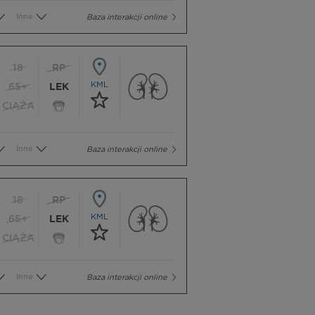
Inne
Baza interakcji online
18
RP
KML
65+
LEK
CIĄŻA
Inne
Baza interakcji online
18
RP
KML
65+
LEK
CIĄŻA
Inne
Baza interakcji online