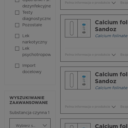
Opatrunki i śr.
Pełna informacja o produkcie
Bezp
dezynfekcyjne
Testy
diagnostyczne
Calcium fol
Pozostałe
Sandoz
Lek
Calcium folinate
narkotyczny
Lek
psychotropowy
Pełna informacja o produkcie
Bezp
Import
docelowy
Calcium fol
Sandoz
Calcium folinate
WYSZUKIWANIE
ZAAWANSOWANE
Pełna informacja o produkcie
Bezp
Substancja czynna 1
Calcium fol
Wybierz substancję czynną