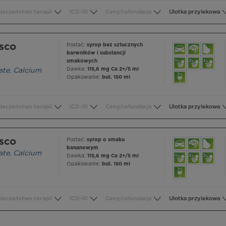
ieczeństwo terapii
ICD-10
Ceny/refundacja
Ulotka przylekowa
sco
Postać:
syrop bez sztucznych
barwników i substancji
smakowych
Dawka:
115,6 mg Ca 2+/5 ml
ate
,
Calcium
Opakowanie:
but. 150 ml
ieczeństwo terapii
ICD-10
Ceny/refundacja
Ulotka przylekowa
sco
Postać:
syrop o smaku
bananowym
ate
,
Calcium
Dawka:
115,6 mg Ca 2+/5 ml
Opakowanie:
but. 150 ml
ieczeństwo terapii
ICD-10
Ceny/refundacja
Ulotka przylekowa