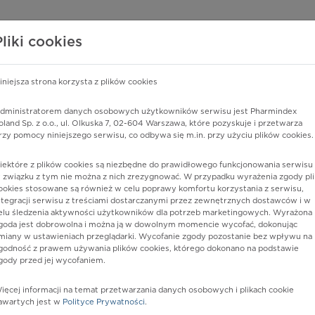
edzy o lekach
WISY PHARMINDEX
DATA LICENSING
SKLEP
Pliki cookies
iniejsza strona korzysta z plików cookies
Pharmindex
dministratorem danych osobowych użytkowników serwisu jest Pharmindex
oland Sp. z o.o., ul. Olkuska 7, 02-604 Warszawa, które pozyskuje i przetwarza
lider wiedzy o lekach
rzy pomocy niniejszego serwisu, co odbywa się m.in. przy użyciu plików cookies.
iektóre z plików cookies są niezbędne do prawidłowego funkcjonowania serwisu 
ę lub substancję czynną
 związku z tym nie można z nich zrezygnować. W przypadku wyrażenia zgody pli
ookies stosowane są również w celu poprawy komfortu korzystania z serwisu,
ntegracji serwisu z treściami dostarczanymi przez zewnętrznych dostawców i w
elu śledzenia aktywności użytkowników dla potrzeb marketingowych. Wyrażona
goda jest dobrowolna i można ją w dowolnym momencie wycofać, dokonując
miany w ustawieniach przeglądarki. Wycofanie zgody pozostanie bez wpływu na
godność z prawem używania plików cookies, którego dokonano na podstawie
gody przed jej wycofaniem.
ięcej informacji na temat przetwarzania danych osobowych i plikach cookie
inate
Postać:
roztw. do wstrz. i (lub) inf.
awartych jest w
Polityce Prywatności
.
Dawka:
10 mg/ml