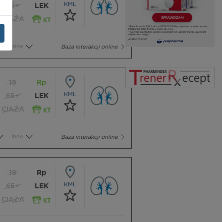
KML
65+
LEK
CIĄŻA
Inne
Baza interakcji online
18
Rp
KML
65+
LEK
CIĄŻA
Inne
Baza interakcji online
18
Rp
KML
65+
LEK
CIĄŻA