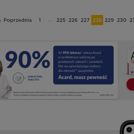
…
a
Poprzednia
1
225
226
227
228
229
230
2