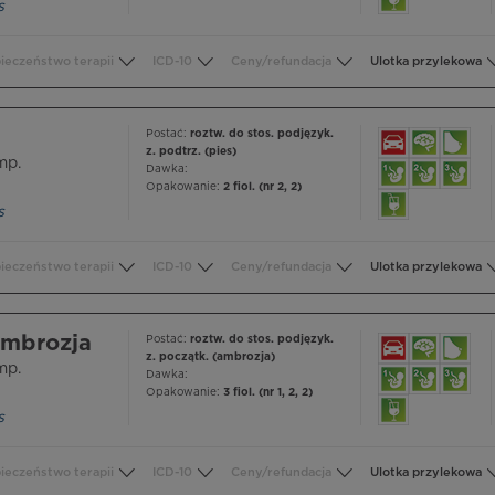
s
ieczeństwo terapii
ICD-10
Ceny/refundacja
Ulotka przylekowa
Postać:
roztw. do stos. podjęzyk.
z. podtrz. (pies)
mp.
Dawka:
Opakowanie:
2 fiol. (nr 2, 2)
s
ieczeństwo terapii
ICD-10
Ceny/refundacja
Ulotka przylekowa
ambrozja
Postać:
roztw. do stos. podjęzyk.
z. początk. (ambrozja)
mp.
Dawka:
Opakowanie:
3 fiol. (nr 1, 2, 2)
s
ieczeństwo terapii
ICD-10
Ceny/refundacja
Ulotka przylekowa