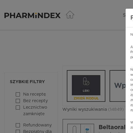
Pharmindex - lider wi
SER
N
A
P
p
N
Wpisz nazw
w
c
SZYBKIE FILTRY
i
c
LEKI
Na receptę
z
ZMIEŃ MODUŁ
z
Bez recepty
z
Lecznictwo
Wyniki wyszukiwania
(14849)
z
zamknięte
W
Refundowany
Beltaoral®
z
Bezpłatny dla