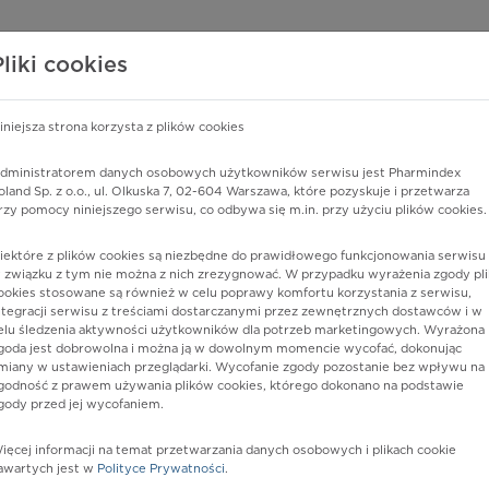
edzy o lekach
WISY PHARMINDEX
DATA LICENSING
SKLEP
Pliki cookies
iniejsza strona korzysta z plików cookies
Pharmindex
dministratorem danych osobowych użytkowników serwisu jest Pharmindex
oland Sp. z o.o., ul. Olkuska 7, 02-604 Warszawa, które pozyskuje i przetwarza
lider wiedzy o lekach
rzy pomocy niniejszego serwisu, co odbywa się m.in. przy użyciu plików cookies.
iektóre z plików cookies są niezbędne do prawidłowego funkcjonowania serwisu 
ę lub substancję czynną
 związku z tym nie można z nich zrezygnować. W przypadku wyrażenia zgody pli
ookies stosowane są również w celu poprawy komfortu korzystania z serwisu,
ntegracji serwisu z treściami dostarczanymi przez zewnętrznych dostawców i w
elu śledzenia aktywności użytkowników dla potrzeb marketingowych. Wyrażona
goda jest dobrowolna i można ją w dowolnym momencie wycofać, dokonując
miany w ustawieniach przeglądarki. Wycofanie zgody pozostanie bez wpływu na
godność z prawem używania plików cookies, którego dokonano na podstawie
gody przed jej wycofaniem.
ięcej informacji na temat przetwarzania danych osobowych i plikach cookie
Postać:
roztw. do stos. podjęzyk.
awartych jest w
Polityce Prywatności
.
z. początk. (bylica)