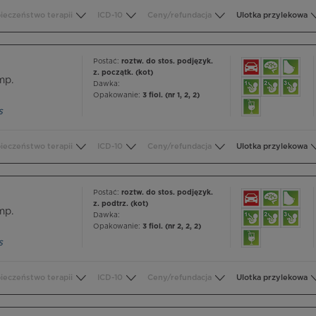
ieczeństwo terapii
ICD-10
Ceny/refundacja
Ulotka przylekowa
Postać:
roztw. do stos. podjęzyk.
z. początk. (kot)
mp.
Dawka:
Opakowanie:
3 fiol. (nr 1, 2, 2)
s
ieczeństwo terapii
ICD-10
Ceny/refundacja
Ulotka przylekowa
Postać:
roztw. do stos. podjęzyk.
z. podtrz. (kot)
mp.
Dawka:
Opakowanie:
3 fiol. (nr 2, 2, 2)
s
ieczeństwo terapii
ICD-10
Ceny/refundacja
Ulotka przylekowa