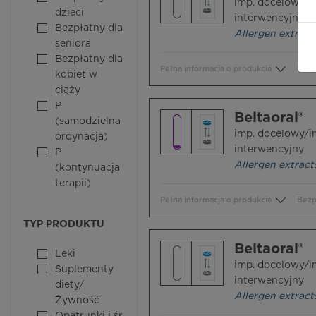
imp. docelowy/i
dzieci
interwencyjny
Bezpłatny dla
Allergen extract
seniora
Bezpłatny dla
Pełna informacja o produkcie
Bezp
kobiet w
ciąży
P
Beltaoral®
(samodzielna
imp. docelowy/i
ordynacja)
interwencyjny
P
Allergen extract
(kontynuacja
terapii)
Pełna informacja o produkcie
Bezp
TYP PRODUKTU
Beltaoral®
Leki
imp. docelowy/i
Suplementy
interwencyjny
diety/
Allergen extract
Żywność