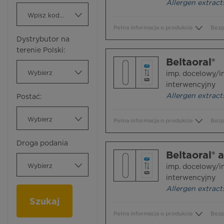
Allergen extract
Wpisz kod ATC
Pełna informacja o produkcie
Bezp
Dystrybutor na
terenie Polski:
Beltaoral®
Wybierz
imp. docelowy/i
interwencyjny
Allergen extract
Postać:
Wybierz
Pełna informacja o produkcie
Bezp
Droga podania
Beltaoral® 
Wybierz
imp. docelowy/i
interwencyjny
Allergen extract
Szukaj
Pełna informacja o produkcie
Bezp