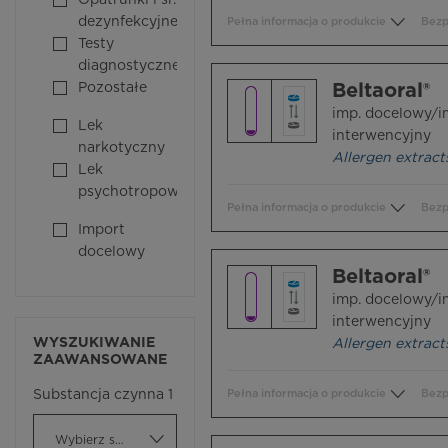
Opatrunki i śr.
dezynfekcyjne
Pełna informacja o produkcie
Bezp
Testy
diagnostyczne
Pozostałe
Beltaoral®
imp. docelowy/i
Lek
interwencyjny
narkotyczny
Allergen extract
Lek
psychotropowy
Pełna informacja o produkcie
Bezp
Import
docelowy
Beltaoral®
imp. docelowy/i
interwencyjny
WYSZUKIWANIE
Allergen extract
ZAAWANSOWANE
Substancja czynna 1
Pełna informacja o produkcie
Bezp
Wybierz substancję czynną