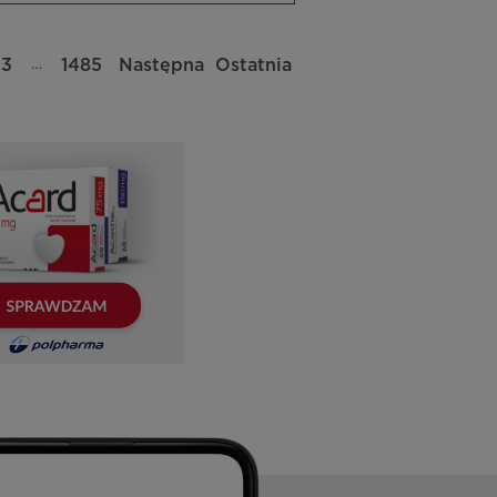
…
73
1485
Następna
Ostatnia