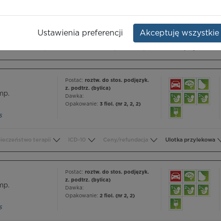
mp.
Dawka:
Opakowanie:
3 fiol. (nr 1, 2, 2)
s
Ustawienia preferencji
Akceptuję wszystkie
ieczeństwo terapii
ICD-10
Ceny/refundacja
Ulotka przylekowa
Postać:
roztw. do stos. podjęzyk.
z. podtrz. (bylica)
mp.
Dawka:
Opakowanie:
3 fiol. (nr 2, 2, 2)
s
ieczeństwo terapii
ICD-10
Ceny/refundacja
Ulotka przylekowa
Postać:
roztw. do stos. podjęzyk.
z. podtrz. (bylica)
mp.
Dawka:
Opakowanie:
2 fiol. (nr 2, 2)
s