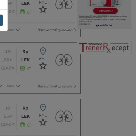
KML
65+
LEK
CIĄŻA
Inne
Baza interakcji online
18
Rp
KML
65+
LEK
CIĄŻA
Inne
Baza interakcji online
18
Rp
KML
65+
LEK
CIĄŻA