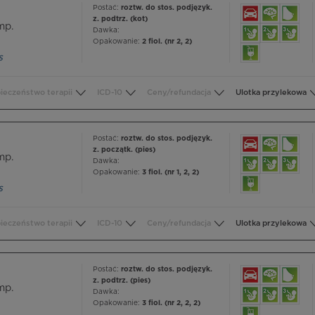
Postać:
roztw. do stos. podjęzyk.
z. podtrz. (kot)
mp.
Dawka:
Opakowanie:
2 fiol. (nr 2, 2)
s
ieczeństwo terapii
ICD-10
Ceny/refundacja
Ulotka przylekowa
Postać:
roztw. do stos. podjęzyk.
z. początk. (pies)
mp.
Dawka:
Opakowanie:
3 fiol. (nr 1, 2, 2)
s
ieczeństwo terapii
ICD-10
Ceny/refundacja
Ulotka przylekowa
Postać:
roztw. do stos. podjęzyk.
z. podtrz. (pies)
mp.
Dawka:
Opakowanie:
3 fiol. (nr 2, 2, 2)