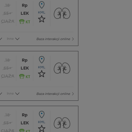
18
Rp
KML
65+
LEK
CIĄŻA
Inne
Baza interakcji online
18
Rp
KML
65+
LEK
CIĄŻA
Inne
Baza interakcji online
18
Rp
KML
65+
LEK
CIĄŻA