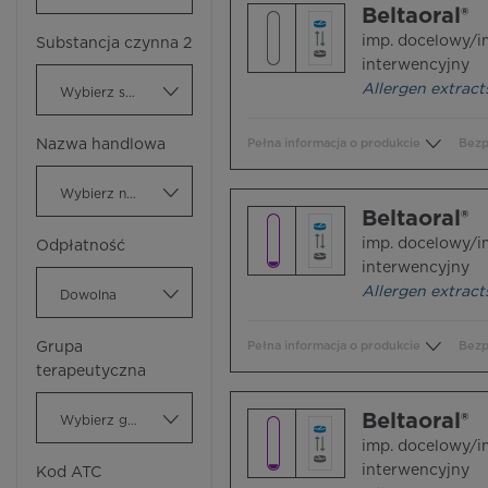
Beltaoral®
imp. docelowy/i
Substancja czynna 2
interwencyjny
Allergen extract
Wybierz substancję czynną
Nazwa handlowa
Pełna informacja o produkcie
Bezp
Wybierz nazwę handlową
Beltaoral®
imp. docelowy/i
Odpłatność
interwencyjny
Allergen extract
Dowolna
Grupa
Pełna informacja o produkcie
Bezp
terapeutyczna
Beltaoral®
Wybierz grupę terapeutyczną
imp. docelowy/i
interwencyjny
Kod ATC