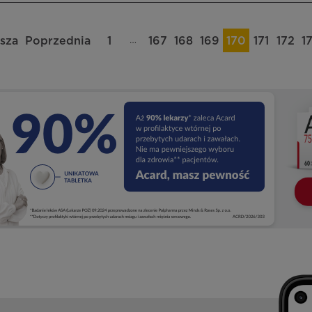
…
sza
Poprzednia
1
167
168
169
170
171
172
1