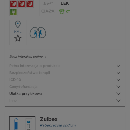
65+
LEK
CIĄŻA
KML
Baza interakcji online
Pełna informacja o produkcie
Bezpieczeństwo terapii
ICD-10
Ceny/refundacja
Ulotka przylekowa
Inne
Zulbex
Rabeprazole sodium