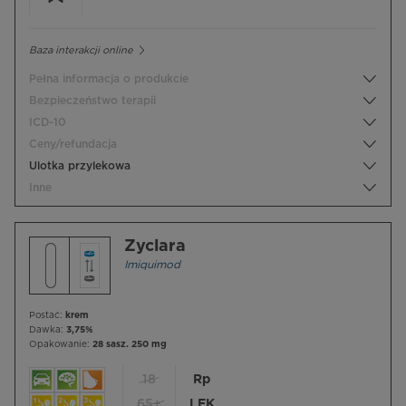
Baza interakcji online
Pełna informacja o produkcie
Bezpieczeństwo terapii
ICD-10
Ceny/refundacja
Ulotka przylekowa
Inne
Zyclara
Imiquimod
Postać:
krem
Dawka:
3,75%
Opakowanie:
28 sasz. 250 mg
18
Rp
65+
LEK