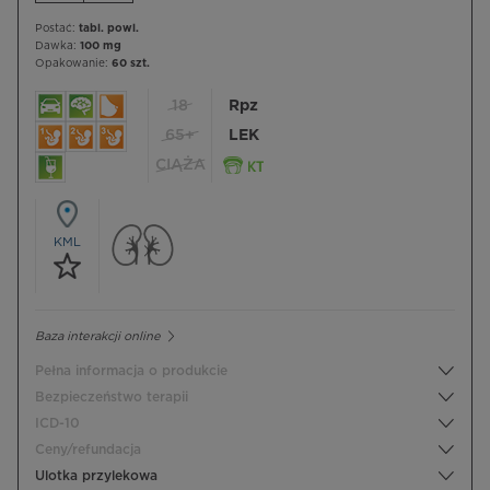
Postać:
tabl. powl.
Dawka:
100 mg
Opakowanie:
60 szt.
18
Rpz
65+
LEK
CIĄŻA
KML
Baza interakcji online
Pełna informacja o produkcie
Bezpieczeństwo terapii
ICD-10
Ceny/refundacja
Ulotka przylekowa