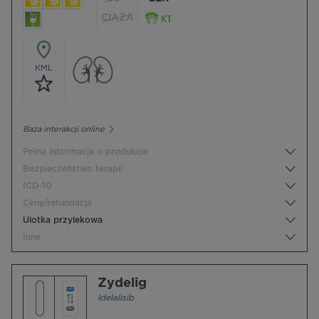
CIĄŻA
KML
Baza interakcji online
Pełna informacja o produkcie
Bezpieczeństwo terapii
ICD-10
Ceny/refundacja
Ulotka przylekowa
Inne
Zydelig
Idelalisib