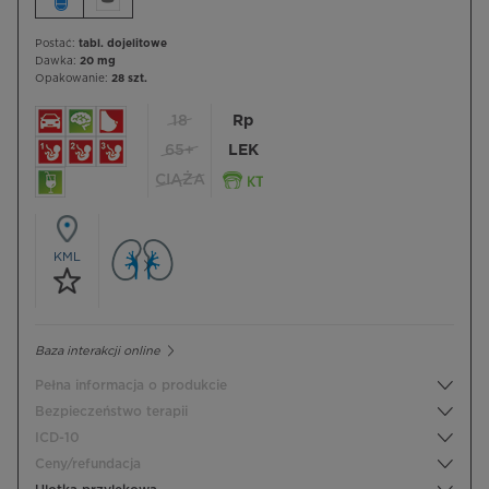
Postać:
tabl. dojelitowe
Dawka:
20 mg
Opakowanie:
28 szt.
18
Rp
65+
LEK
CIĄŻA
KML
Baza interakcji online
Pełna informacja o produkcie
Bezpieczeństwo terapii
ICD-10
Ceny/refundacja