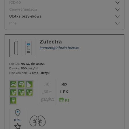
ICD-10
Ceny/refundacja
Ulotka przylekowa
Inne
Zutectra
Immunoglobulin human
Postać:
roztw. do wstrz.
Dawka:
500 j.m./ml
Opakowanie:
5 amp.-strzyk.
18
Rp
65+
LEK
CIĄŻA
KML