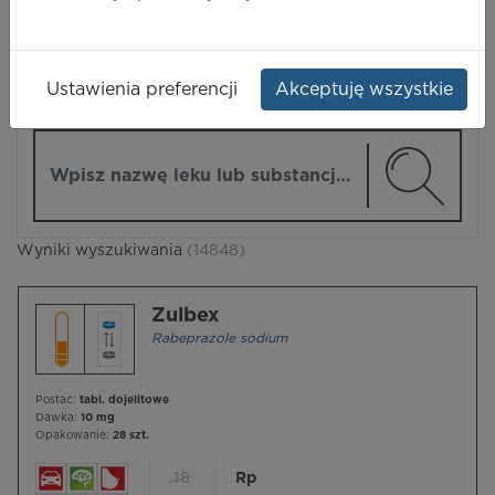
LEKI
Ustawienia preferencji
Akceptuję wszystkie
ZMIEŃ MODUŁ
Wpisz nazwę lub substancję czynną
Wyniki wyszukiwania
(14848)
Zulbex
Rabeprazole sodium
Postać:
tabl. dojelitowe
Dawka:
10 mg
Opakowanie:
28 szt.
18
Rp