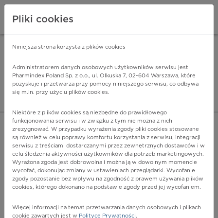
Pliki cookies
Niniejsza strona korzysta z plików cookies
Pharmindex Mobile
INSTALUJ
ZA DARMO - w Google Play
Administratorem danych osobowych użytkowników serwisu jest
Pharmindex Poland Sp. z o.o., ul. Olkuska 7, 02-604 Warszawa, które
pozyskuje i przetwarza przy pomocy niniejszego serwisu, co odbywa
Pharmindex - lider wi
się m.in. przy użyciu plików cookies.
ZALOGUJ SIĘ
ZAREJESTRUJ SIĘ
Niektóre z plików cookies są niezbędne do prawidłowego
funkcjonowania serwisu i w związku z tym nie można z nich
zrezygnować. W przypadku wyrażenia zgody pliki cookies stosowane
są również w celu poprawy komfortu korzystania z serwisu, integracji
serwisu z treściami dostarczanymi przez zewnętrznych dostawców i w
celu śledzenia aktywności użytkowników dla potrzeb marketingowych.
POKAŻ FILTRY
Wyrażona zgoda jest dobrowolna i można ją w dowolnym momencie
wycofać, dokonując zmiany w ustawieniach przeglądarki. Wycofanie
zgody pozostanie bez wpływu na zgodność z prawem używania plików
Pharmindex
cookies, którego dokonano na podstawie zgody przed jej wycofaniem.
lider wiedzy o lekach
Więcej informacji na temat przetwarzania danych osobowych i plikach
cookie zawartych jest w
Polityce Prywatności
.