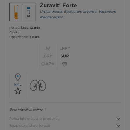
Żuravit® Forte
Urtica dioica
,
Equisetum arvense
,
Vaccinium
macrocarpon
Postać:
kaps. twarde
Dawka:
Opakowanie:
60 szt.
18
RP
65+
SUP
CIĄŻA
KML
Baza interakcji online
Pełna informacja o produkcie
Bezpieczeństwo terapii