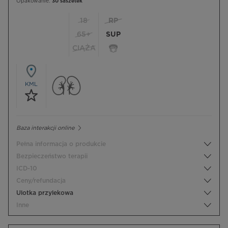
Opakowanie:
30 saszetek
18
RP
65+
SUP
CIĄŻA
KML
Baza interakcji online
Pełna informacja o produkcie
Bezpieczeństwo terapii
ICD-10
Ceny/refundacja
Ulotka przylekowa
Inne