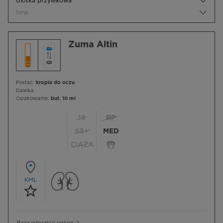
Ulotka przylekowa
Inne
Zuma Altin
Postać:
krople do oczu
Dawka:
Opakowanie:
but. 10 ml
18
RP
65+
MED
CIĄŻA
KML
Baza interakcji online