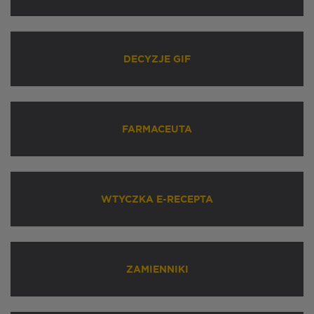
DECYZJE GIF
FARMACEUTA
WTYCZKA E-RECEPTA
ZAMIENNIKI