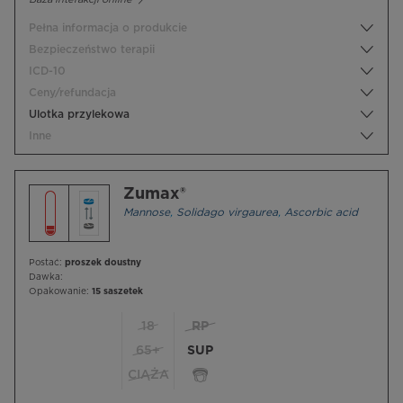
Pełna informacja o produkcie
Bezpieczeństwo terapii
ICD-10
Ceny/refundacja
Ulotka przylekowa
Inne
Zumax®
Mannose
,
Solidago virgaurea
,
Ascorbic acid
Postać:
proszek doustny
Dawka:
Opakowanie:
15 saszetek
18
RP
65+
SUP
CIĄŻA