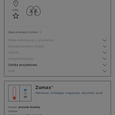
KML
Baza interakcji online
Pełna informacja o produkcie
Bezpieczeństwo terapii
ICD-10
Ceny/refundacja
Ulotka przylekowa
Inne
Zumax®
Mannose
,
Solidago virgaurea
,
Ascorbic acid
Postać:
proszek doustny
Dawka: