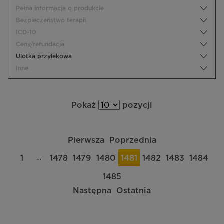
Pełna informacja o produkcie
Bezpieczeństwo terapii
ICD-10
Ceny/refundacja
Ulotka przylekowa
Inne
Pokaż
pozycji
Pierwsza
Poprzednia
…
1
1478
1479
1480
1481
1482
1483
1484
1485
Następna
Ostatnia