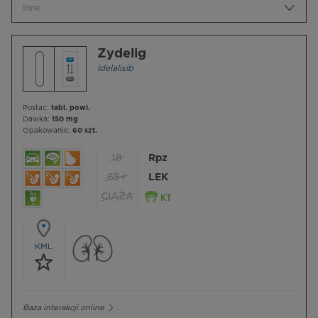
Inne
Zydelig
Idelalisib
Postać:
tabl. powl.
Dawka:
150 mg
Opakowanie:
60 szt.
18
Rpz
65+
LEK
CIĄŻA
KML
Baza interakcji online