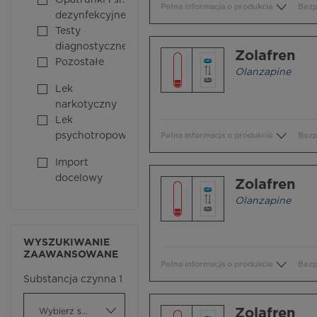
Opatrunki i śr.
Pełna informacja o produkcie
Bezp
dezynfekcyjne
Testy
diagnostyczne
Zolafren
Pozostałe
Olanzapine
Lek
narkotyczny
Lek
psychotropowy
Pełna informacja o produkcie
Bezp
Import
docelowy
Zolafren
Olanzapine
WYSZUKIWANIE
ZAAWANSOWANE
Pełna informacja o produkcie
Bezp
Substancja czynna 1
Zolafren
Wybierz substancję czynną