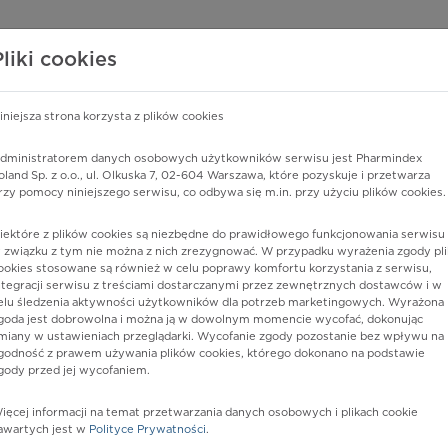
edzy o lekach
WISY PHARMINDEX
DATA LICENSING
SKLEP
Pliki cookies
iniejsza strona korzysta z plików cookies
Pharmindex
dministratorem danych osobowych użytkowników serwisu jest Pharmindex
oland Sp. z o.o., ul. Olkuska 7, 02-604 Warszawa, które pozyskuje i przetwarza
lider wiedzy o lekach
rzy pomocy niniejszego serwisu, co odbywa się m.in. przy użyciu plików cookies.
iektóre z plików cookies są niezbędne do prawidłowego funkcjonowania serwisu 
ę lub substancję czynną
 związku z tym nie można z nich zrezygnować. W przypadku wyrażenia zgody pli
ookies stosowane są również w celu poprawy komfortu korzystania z serwisu,
ntegracji serwisu z treściami dostarczanymi przez zewnętrznych dostawców i w
elu śledzenia aktywności użytkowników dla potrzeb marketingowych. Wyrażona
goda jest dobrowolna i można ją w dowolnym momencie wycofać, dokonując
miany w ustawieniach przeglądarki. Wycofanie zgody pozostanie bez wpływu na
godność z prawem używania plików cookies, którego dokonano na podstawie
gody przed jej wycofaniem.
ięcej informacji na temat przetwarzania danych osobowych i plikach cookie
Postać:
tabl. powl.
awartych jest w
Polityce Prywatności
.
Dawka:
5 mg