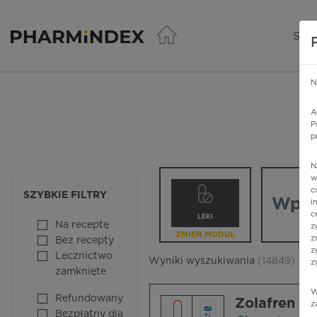
Pharmindex - lider wi
SER
N
A
P
p
N
Wpisz nazw
w
c
SZYBKIE FILTRY
i
c
LEKI
Na receptę
z
ZMIEŃ MODUŁ
z
Bez recepty
z
Lecznictwo
Wyniki wyszukiwania
(14849)
z
zamknięte
W
Refundowany
Zolafren
z
Bezpłatny dla