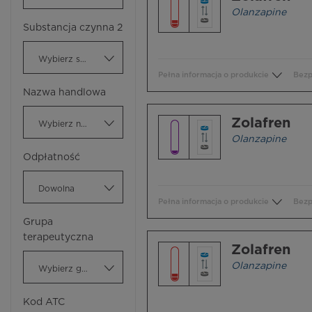
Olanzapine
Substancja czynna 2
Wybierz substancję czynną
Pełna informacja o produkcie
Bezp
Nazwa handlowa
Zolafren
Wybierz nazwę handlową
Olanzapine
Odpłatność
Dowolna
Pełna informacja o produkcie
Bezp
Grupa
terapeutyczna
Zolafren
Olanzapine
Wybierz grupę terapeutyczną
Kod ATC