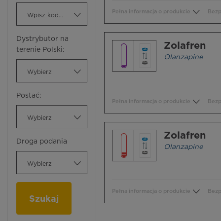
Pełna informacja o produkcie
Bezp
Wpisz kod ATC
Dystrybutor na
Zolafren
terenie Polski:
Olanzapine
Wybierz
Postać:
Pełna informacja o produkcie
Bezp
Wybierz
Zolafren
Droga podania
Olanzapine
Wybierz
Pełna informacja o produkcie
Bezp
Szukaj