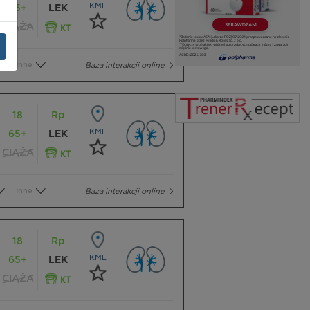
KML
65+
LEK
CIĄŻA
Inne
Baza interakcji online
18
Rp
KML
65+
LEK
CIĄŻA
Inne
Baza interakcji online
18
Rp
KML
65+
LEK
CIĄŻA