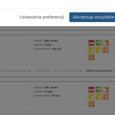
Opakowanie:
90 szt.
Ustawienia preferencji
Akceptuję wszystkie
ieczeństwo terapii
ICD-10
Ceny/refundacja
Ulotka przylekowa
Postać:
tabl. powl.
Dawka:
5 mg
Opakowanie:
120 szt.
ieczeństwo terapii
ICD-10
Ceny/refundacja
Ulotka przylekowa
Postać:
tabl. powl.
Dawka:
10 mg
Opakowanie:
30 szt.