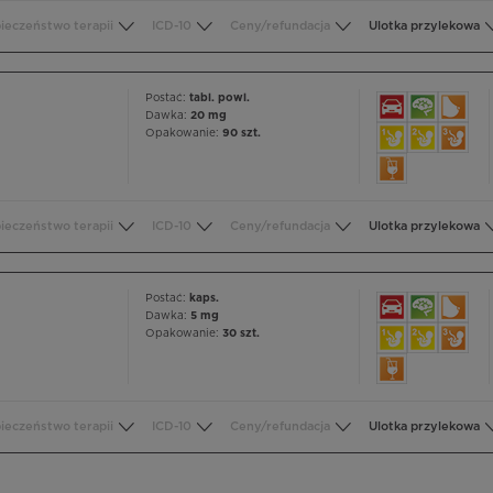
ieczeństwo terapii
ICD-10
Ceny/refundacja
Ulotka przylekowa
Postać:
tabl. powl.
Dawka:
20 mg
Opakowanie:
90 szt.
ieczeństwo terapii
ICD-10
Ceny/refundacja
Ulotka przylekowa
Postać:
kaps.
Dawka:
5 mg
Opakowanie:
30 szt.
ieczeństwo terapii
ICD-10
Ceny/refundacja
Ulotka przylekowa