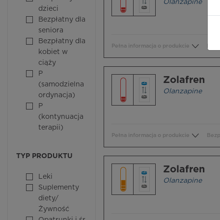
Olanzapine
dzieci
Bezpłatny dla
seniora
Bezpłatny dla
Pełna informacja o produkcie
Bezp
kobiet w
ciąży
P
Zolafren
(samodzielna
Olanzapine
ordynacja)
P
(kontynuacja
terapii)
Pełna informacja o produkcie
Bezp
TYP PRODUKTU
Zolafren
Leki
Olanzapine
Suplementy
diety/
Żywność