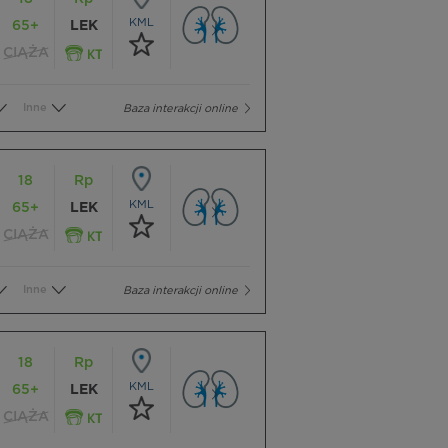
KML
65+
LEK
CIĄŻA
Inne
Baza interakcji online
18
Rp
KML
65+
LEK
CIĄŻA
Inne
Baza interakcji online
18
Rp
KML
65+
LEK
CIĄŻA