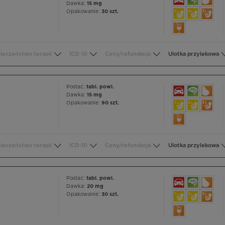
Dawka:
15 mg
Opakowanie:
30 szt.
ieczeństwo terapii
ICD-10
Ceny/refundacja
Ulotka przylekowa
Postać:
tabl. powl.
Dawka:
15 mg
Opakowanie:
90 szt.
ieczeństwo terapii
ICD-10
Ceny/refundacja
Ulotka przylekowa
Postać:
tabl. powl.
Dawka:
20 mg
Opakowanie:
30 szt.