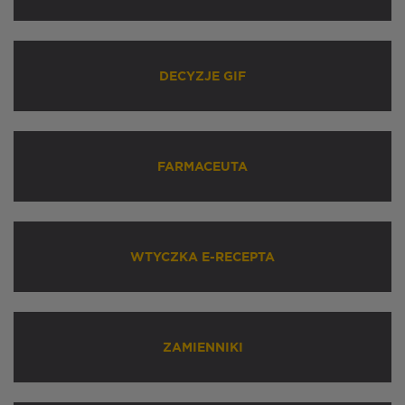
DECYZJE GIF
FARMACEUTA
WTYCZKA E-RECEPTA
ZAMIENNIKI