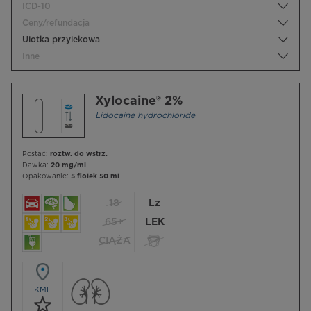
ICD-10
Ceny/refundacja
Ulotka przylekowa
Inne
Xylocaine® 2%
Lidocaine hydrochloride
Postać:
roztw. do wstrz.
Dawka:
20 mg/ml
Opakowanie:
5 fiolek 50 ml
18
Lz
65+
LEK
CIĄŻA
KML