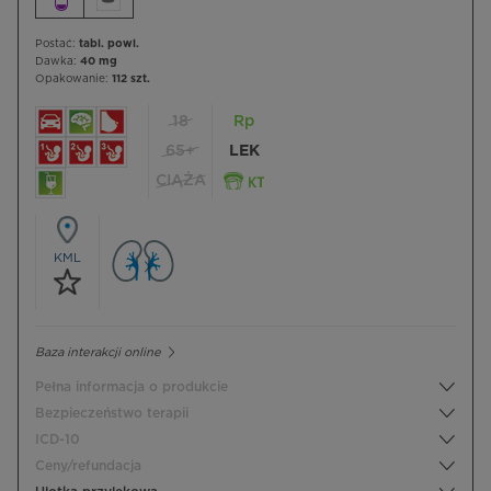
Postać:
tabl. powl.
Dawka:
40 mg
Opakowanie:
112 szt.
18
Rp
65+
LEK
CIĄŻA
KML
Baza interakcji online
Pełna informacja o produkcie
Bezpieczeństwo terapii
ICD-10
Ceny/refundacja