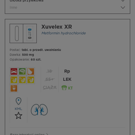
Ulotka przylekowa
Inne
Xuvelex XR
Metformin hydrochloride
Postać:
tabl. o przedł. uwalnianiu
Dawka:
500 mg
Opakowanie:
60 szt.
18
Rp
65+
LEK
CIĄŻA
KML
Baza interakcji online