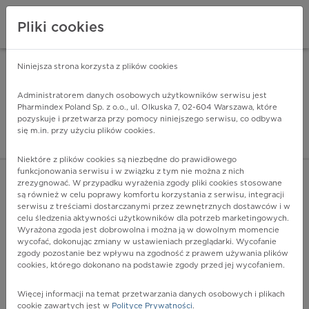
Pliki cookies
Niniejsza strona korzysta z plików cookies
Pharmindex Mobile
INSTALUJ
ZA DARMO - w Google Play
Administratorem danych osobowych użytkowników serwisu jest
Pharmindex Poland Sp. z o.o., ul. Olkuska 7, 02-604 Warszawa, które
pozyskuje i przetwarza przy pomocy niniejszego serwisu, co odbywa
Pharmindex - lider wi
się m.in. przy użyciu plików cookies.
ZALOGUJ SIĘ
ZAREJESTRUJ SIĘ
Niektóre z plików cookies są niezbędne do prawidłowego
funkcjonowania serwisu i w związku z tym nie można z nich
zrezygnować. W przypadku wyrażenia zgody pliki cookies stosowane
są również w celu poprawy komfortu korzystania z serwisu, integracji
serwisu z treściami dostarczanymi przez zewnętrznych dostawców i w
celu śledzenia aktywności użytkowników dla potrzeb marketingowych.
POKAŻ FILTRY
Wyrażona zgoda jest dobrowolna i można ją w dowolnym momencie
wycofać, dokonując zmiany w ustawieniach przeglądarki. Wycofanie
zgody pozostanie bez wpływu na zgodność z prawem używania plików
Pharmindex
cookies, którego dokonano na podstawie zgody przed jej wycofaniem.
lider wiedzy o lekach
Więcej informacji na temat przetwarzania danych osobowych i plikach
cookie zawartych jest w
Polityce Prywatności
.