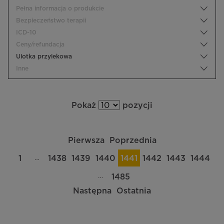
Pełna informacja o produkcie
Bezpieczeństwo terapii
ICD-10
Ceny/refundacja
Ulotka przylekowa
Inne
Pokaż
pozycji
Pierwsza
Poprzednia
…
1
1438
1439
1440
1441
1442
1443
1444
…
1485
Następna
Ostatnia