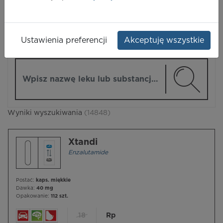
LEKI
Ustawienia preferencji
Akceptuję wszystkie
ZMIEŃ MODUŁ
Wpisz nazwę lub substancję czynną
Wyniki wyszukiwania
(14848)
Xtandi
Enzalutamide
Postać:
kaps. miękkie
Dawka:
40 mg
Opakowanie:
112 szt.
18
Rp