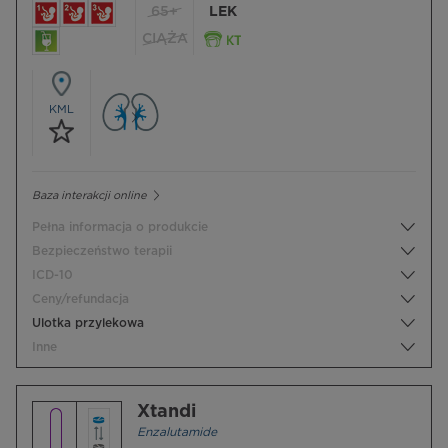
65+
LEK
CIĄŻA
KML
Baza interakcji online
Pełna informacja o produkcie
Bezpieczeństwo terapii
ICD-10
Ceny/refundacja
Ulotka przylekowa
Inne
Xtandi
Enzalutamide