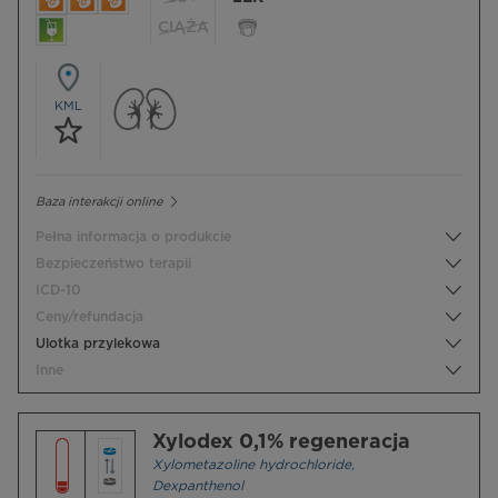
CIĄŻA
KML
Baza interakcji online
Pełna informacja o produkcie
Bezpieczeństwo terapii
ICD-10
Ceny/refundacja
Ulotka przylekowa
Inne
Xylodex 0,1% regeneracja
Xylometazoline hydrochloride
,
Dexpanthenol