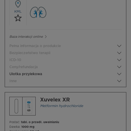
KML
Baza interakcji online
Pełna informacja o produkcie
Bezpieczeństwo terapii
ICD-10
Ceny/refundacja
Ulotka przylekowa
Inne
Xuvelex XR
Metformin hydrochloride
Postać:
tabl. o przedł. uwalnianiu
Dawka:
1000 mg