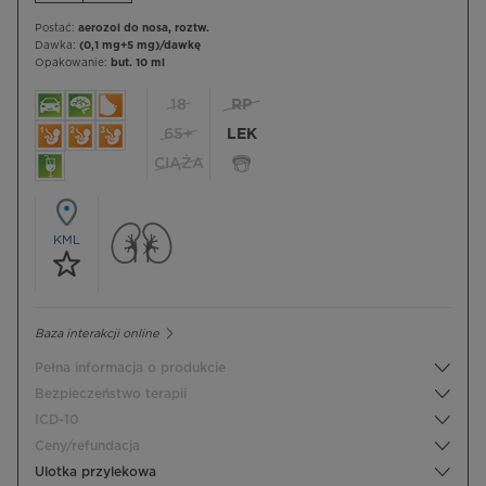
Postać:
aerozol do nosa, roztw.
Dawka:
(0,1 mg+5 mg)/dawkę
Opakowanie:
but. 10 ml
18
RP
65+
LEK
CIĄŻA
KML
Baza interakcji online
Pełna informacja o produkcie
Bezpieczeństwo terapii
ICD-10
Ceny/refundacja
Ulotka przylekowa