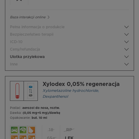
Baza interakcji online
Pełna informacja o produkcie
Bezpieczeństwo terapii
ICD-10
Ceny/refundacja
Ulotka przylekowa
Inne
Xylodex 0,05% regeneracja
Xylometazoline hydrochloride
,
Dexpanthenol
Postać:
aerozol do nosa, roztw.
Dawka:
(0,05 mg+5 mg)/dawkę
Opakowanie:
but. 10 ml
18
RP
65+
LEK