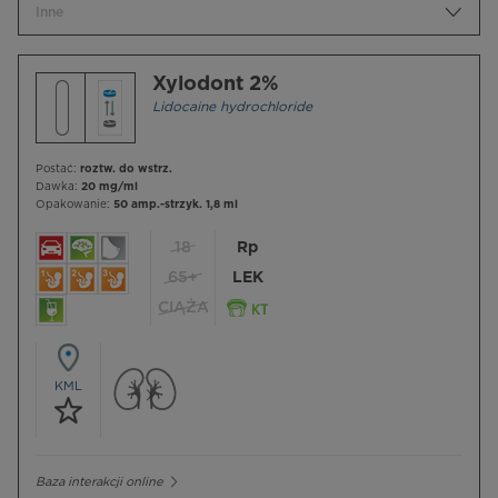
Inne
Xylodont 2%
Lidocaine hydrochloride
Postać:
roztw. do wstrz.
Dawka:
20 mg/ml
Opakowanie:
50 amp.-strzyk. 1,8 ml
18
Rp
65+
LEK
CIĄŻA
KML
Baza interakcji online