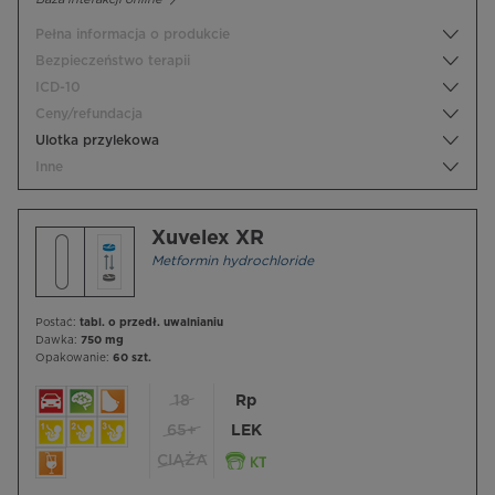
Pełna informacja o produkcie
Bezpieczeństwo terapii
ICD-10
Ceny/refundacja
Ulotka przylekowa
Inne
Xuvelex XR
Metformin hydrochloride
Postać:
tabl. o przedł. uwalnianiu
Dawka:
750 mg
Opakowanie:
60 szt.
18
Rp
65+
LEK
CIĄŻA