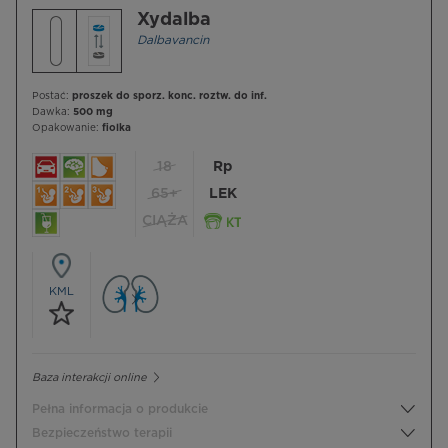
Xydalba
Dalbavancin
Postać:
proszek do sporz. konc. roztw. do inf.
Dawka:
500 mg
Opakowanie:
fiolka
18
Rp
65+
LEK
CIĄŻA
KML
Baza interakcji online
Pełna informacja o produkcie
Bezpieczeństwo terapii