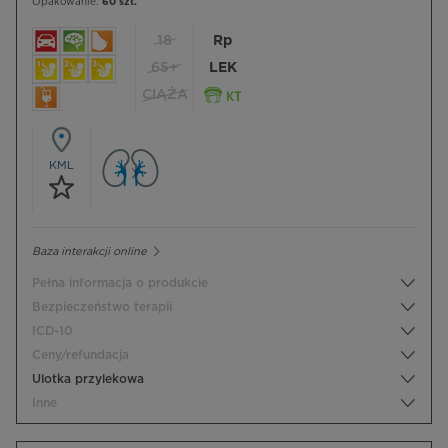
Opakowanie:
60 szt.
18
Rp
65+
LEK
CIĄŻA
KML
Baza interakcji online
Pełna informacja o produkcie
Bezpieczeństwo terapii
ICD-10
Ceny/refundacja
Ulotka przylekowa
Inne