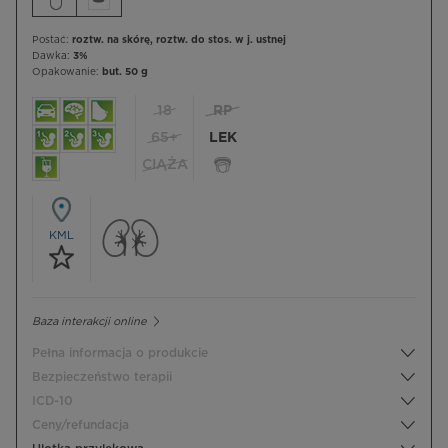
Postać:
roztw. na skórę, roztw. do stos. w j. ustnej
Dawka:
3%
Opakowanie:
but. 50 g
18
RP
65+
LEK
CIĄŻA
KML
Baza interakcji online
Pełna informacja o produkcie
Bezpieczeństwo terapii
ICD-10
Ceny/refundacja