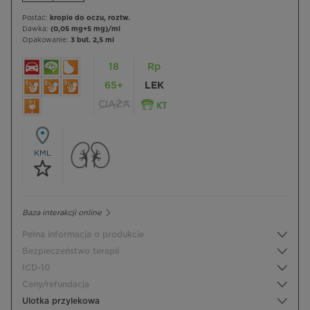
Postać:
krople do oczu, roztw.
Dawka:
(0,05 mg+5 mg)/ml
Opakowanie:
3 but. 2,5 ml
18
Rp
65+
LEK
CIĄŻA
KML
Baza interakcji online
Pełna informacja o produkcie
Bezpieczeństwo terapii
ICD-10
Ceny/refundacja
Ulotka przylekowa