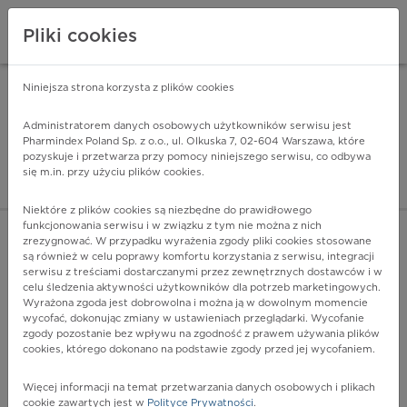
Pliki cookies
Niniejsza strona korzysta z plików cookies
Pharmindex Mobile
INSTALUJ
ZA DARMO - w Google Play
Administratorem danych osobowych użytkowników serwisu jest
Pharmindex Poland Sp. z o.o., ul. Olkuska 7, 02-604 Warszawa, które
pozyskuje i przetwarza przy pomocy niniejszego serwisu, co odbywa
Pharmindex - lider wi
się m.in. przy użyciu plików cookies.
ZALOGUJ SIĘ
ZAREJESTRUJ SIĘ
Niektóre z plików cookies są niezbędne do prawidłowego
funkcjonowania serwisu i w związku z tym nie można z nich
zrezygnować. W przypadku wyrażenia zgody pliki cookies stosowane
są również w celu poprawy komfortu korzystania z serwisu, integracji
serwisu z treściami dostarczanymi przez zewnętrznych dostawców i w
celu śledzenia aktywności użytkowników dla potrzeb marketingowych.
POKAŻ FILTRY
Wyrażona zgoda jest dobrowolna i można ją w dowolnym momencie
wycofać, dokonując zmiany w ustawieniach przeglądarki. Wycofanie
zgody pozostanie bez wpływu na zgodność z prawem używania plików
Pharmindex
cookies, którego dokonano na podstawie zgody przed jej wycofaniem.
lider wiedzy o lekach
Więcej informacji na temat przetwarzania danych osobowych i plikach
cookie zawartych jest w
Polityce Prywatności
.