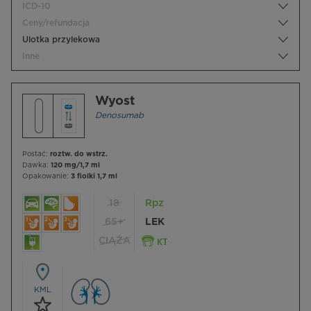
ICD-10
Ceny/refundacja
Ulotka przylekowa
Inne
Wyost
Denosumab
Postać:
roztw. do wstrz.
Dawka:
120 mg/1,7 ml
Opakowanie:
3 fiolki 1,7 ml
18
Rpz
65+
LEK
CIĄŻA
KML