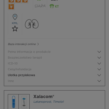
CIĄŻA
KML
Baza interakcji online
Pełna informacja o produkcie
Bezpieczeństwo terapii
ICD-10
Ceny/refundacja
Ulotka przylekowa
Inne
Xalacom®
Latanoprost
,
Timolol