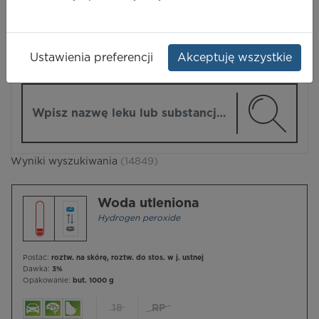
LEKI
Ustawienia preferencji
Akceptuję wszystkie
ZMIEŃ MODUŁ
Wpisz nazwę lub substancję czynną
Wyniki wyszukiwania
(14849)
Woda utleniona
Hydrogen peroxide
Postać:
roztw. na skórę, roztw. do stos. w j. ustnej
Dawka:
3%
Opakowanie:
but. 1000 g
18
RP