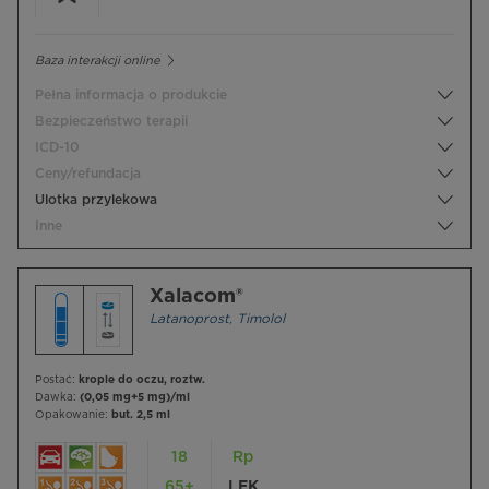
Baza interakcji online
Pełna informacja o produkcie
Bezpieczeństwo terapii
ICD-10
Ceny/refundacja
Ulotka przylekowa
Inne
Xalacom®
Latanoprost
,
Timolol
Postać:
krople do oczu, roztw.
Dawka:
(0,05 mg+5 mg)/ml
Opakowanie:
but. 2,5 ml
18
Rp
65+
LEK