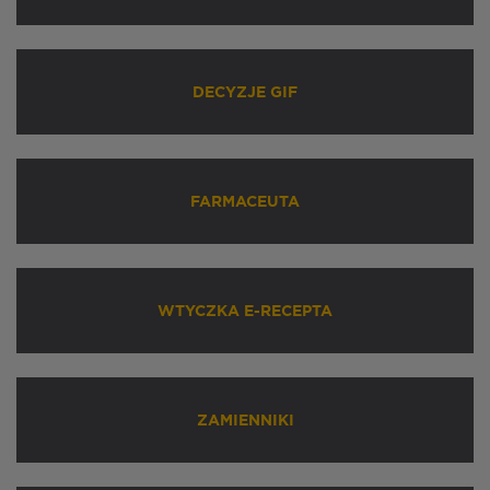
DECYZJE GIF
FARMACEUTA
WTYCZKA E-RECEPTA
ZAMIENNIKI