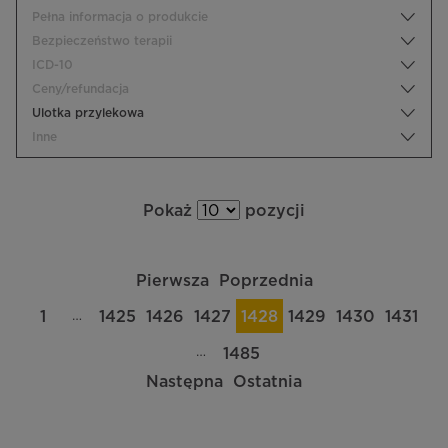
Pełna informacja o produkcie
Bezpieczeństwo terapii
ICD-10
Ceny/refundacja
Ulotka przylekowa
Inne
Pokaż
pozycji
Pierwsza
Poprzednia
…
1
1425
1426
1427
1428
1429
1430
1431
…
1485
Następna
Ostatnia