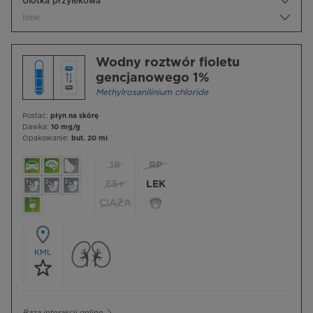
Ulotka przylekowa
Inne
Wodny roztwór fioletu
gencjanowego 1%
Methylrosanilinium chloride
Postać:
płyn na skórę
Dawka:
10 mg/g
Opakowanie:
but. 20 ml
18
RP
65+
LEK
CIĄŻA
KML
Baza interakcji online