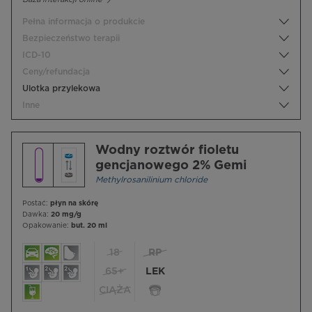
Pełna informacja o produkcie
Bezpieczeństwo terapii
ICD-10
Ceny/refundacja
Ulotka przylekowa
Inne
Wodny roztwór fioletu
gencjanowego 2% Gemi
Methylrosanilinium chloride
Postać:
płyn na skórę
Dawka:
20 mg/g
Opakowanie:
but. 20 ml
18
RP
65+
LEK
CIĄŻA