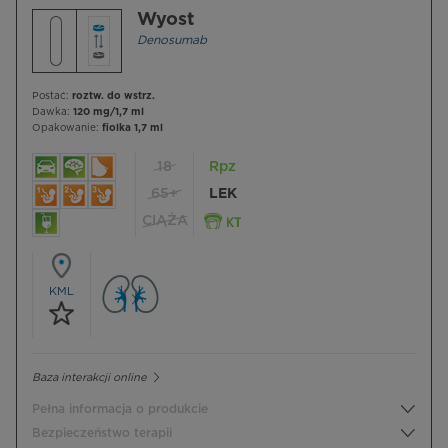
Wyost
Denosumab
Postać:
roztw. do wstrz.
Dawka:
120 mg/1,7 ml
Opakowanie:
fiolka 1,7 ml
18
Rpz
65+
LEK
CIĄŻA
KML
Baza interakcji online
Pełna informacja o produkcie
Bezpieczeństwo terapii