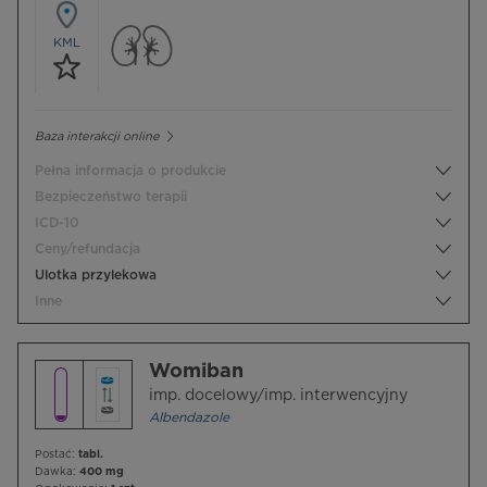
KML
Baza interakcji online
Pełna informacja o produkcie
Bezpieczeństwo terapii
ICD-10
Ceny/refundacja
Ulotka przylekowa
Inne
Womiban
imp. docelowy/imp. interwencyjny
Albendazole
Postać:
tabl.
Dawka:
400 mg