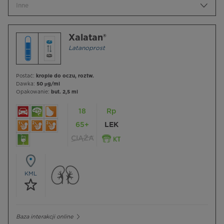
Inne
Xalatan®
Latanoprost
Postać:
krople do oczu, roztw.
Dawka:
50 µg/ml
Opakowanie:
but. 2,5 ml
18
Rp
65+
LEK
CIĄŻA
KML
Baza interakcji online