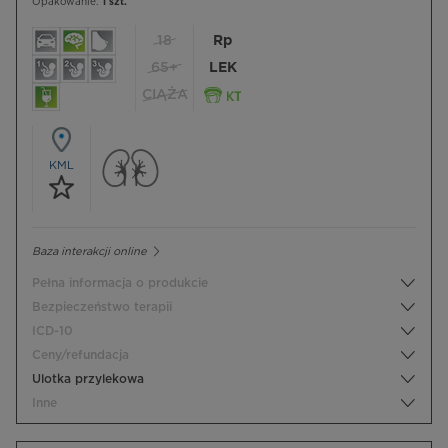
Opakowanie:
1 szt.
18
Rp
65+
LEK
CIĄŻA
KML
Baza interakcji online
Pełna informacja o produkcie
Bezpieczeństwo terapii
ICD-10
Ceny/refundacja
Ulotka przylekowa
Inne