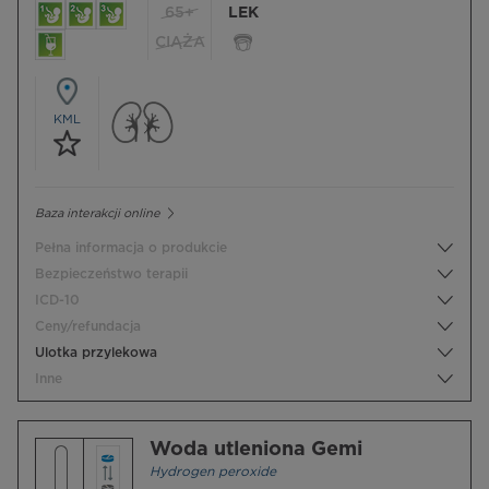
65+
LEK
CIĄŻA
KML
Baza interakcji online
Pełna informacja o produkcie
Bezpieczeństwo terapii
ICD-10
Ceny/refundacja
Ulotka przylekowa
Inne
Woda utleniona Gemi
Hydrogen peroxide