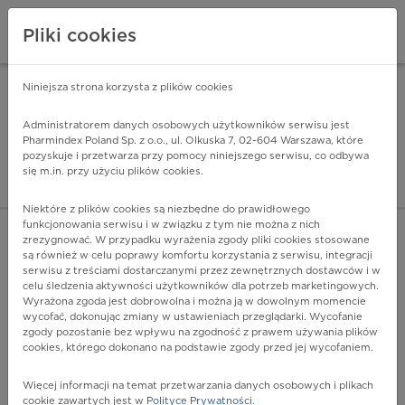
Pliki cookies
Niniejsza strona korzysta z plików cookies
Pharmindex Mobile
INSTALUJ
ZA DARMO - w Google Play
Administratorem danych osobowych użytkowników serwisu jest
Pharmindex Poland Sp. z o.o., ul. Olkuska 7, 02-604 Warszawa, które
pozyskuje i przetwarza przy pomocy niniejszego serwisu, co odbywa
Pharmindex - lider wi
się m.in. przy użyciu plików cookies.
ZALOGUJ SIĘ
ZAREJESTRUJ SIĘ
Niektóre z plików cookies są niezbędne do prawidłowego
funkcjonowania serwisu i w związku z tym nie można z nich
zrezygnować. W przypadku wyrażenia zgody pliki cookies stosowane
są również w celu poprawy komfortu korzystania z serwisu, integracji
serwisu z treściami dostarczanymi przez zewnętrznych dostawców i w
celu śledzenia aktywności użytkowników dla potrzeb marketingowych.
POKAŻ FILTRY
Wyrażona zgoda jest dobrowolna i można ją w dowolnym momencie
wycofać, dokonując zmiany w ustawieniach przeglądarki. Wycofanie
zgody pozostanie bez wpływu na zgodność z prawem używania plików
Pharmindex
cookies, którego dokonano na podstawie zgody przed jej wycofaniem.
lider wiedzy o lekach
Więcej informacji na temat przetwarzania danych osobowych i plikach
cookie zawartych jest w
Polityce Prywatności
.