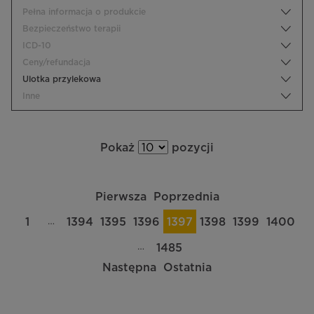
Pełna informacja o produkcie
Bezpieczeństwo terapii
ICD-10
Ceny/refundacja
Ulotka przylekowa
Inne
Pokaż
pozycji
Pierwsza
Poprzednia
…
1
1394
1395
1396
1397
1398
1399
1400
…
1485
Następna
Ostatnia