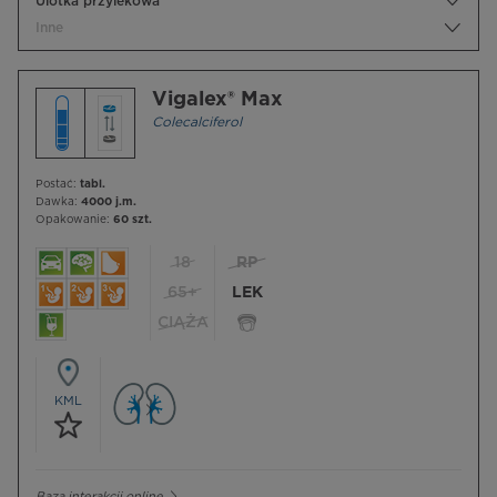
Ulotka przylekowa
Inne
Vigalex® Max
Colecalciferol
Postać:
tabl.
Dawka:
4000 j.m.
Opakowanie:
60 szt.
18
RP
65+
LEK
CIĄŻA
KML
Baza interakcji online