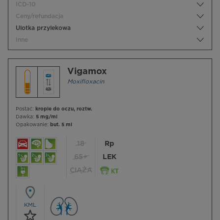
ICD-10
Ceny/refundacja
Ulotka przylekowa
Inne
Vigamox
Moxifloxacin
Postać:
krople do oczu, roztw.
Dawka:
5 mg/ml
Opakowanie:
but. 5 ml
18
Rp
65+
LEK
CIĄŻA
KML