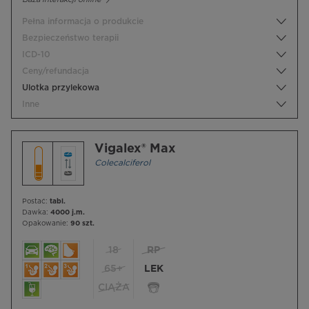
Pełna informacja o produkcie
Bezpieczeństwo terapii
ICD-10
Ceny/refundacja
Ulotka przylekowa
Inne
Vigalex® Max
Colecalciferol
Postać:
tabl.
Dawka:
4000 j.m.
Opakowanie:
90 szt.
18
RP
65+
LEK
CIĄŻA