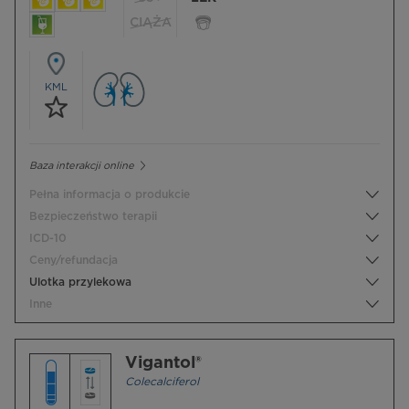
CIĄŻA
KML
Baza interakcji online
Pełna informacja o produkcie
Bezpieczeństwo terapii
ICD-10
Ceny/refundacja
Ulotka przylekowa
Inne
Vigantol®
Colecalciferol