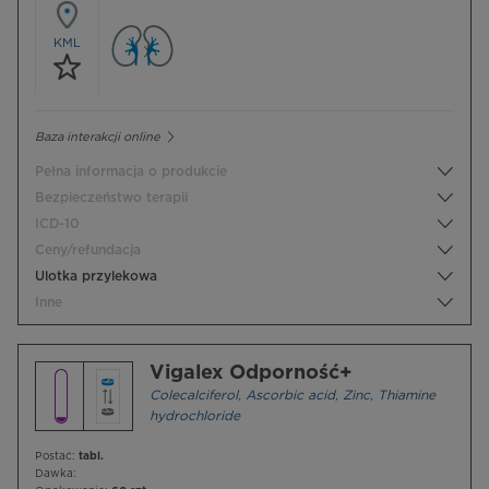
KML
Baza interakcji online
Pełna informacja o produkcie
Bezpieczeństwo terapii
ICD-10
Ceny/refundacja
Ulotka przylekowa
Inne
Vigalex Odporność+
Colecalciferol
,
Ascorbic acid
,
Zinc
,
Thiamine
hydrochloride
Postać:
tabl.
Dawka: