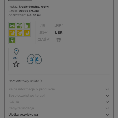
Postać:
krople doustne, roztw.
Dawka:
20000 j.m./ml
Opakowanie:
but. 30 ml
18
RP
65+
LEK
CIĄŻA
KML
Baza interakcji online
Pełna informacja o produkcie
Bezpieczeństwo terapii
ICD-10
Ceny/refundacja
Ulotka przylekowa