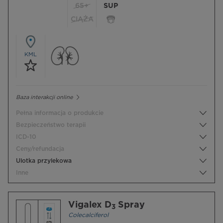
65+
SUP
CIĄŻA
KML
Baza interakcji online
Pełna informacja o produkcie
Bezpieczeństwo terapii
ICD-10
Ceny/refundacja
Ulotka przylekowa
Inne
Vigalex D
Spray
3
Colecalciferol