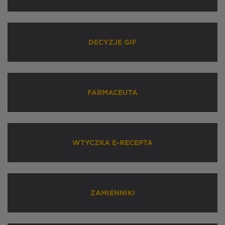
DECYZJE GIF
FARMACEUTA
WTYCZKA E-RECEPTA
ZAMIENNIKI