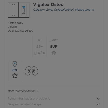
Vigalex Osteo
Calcium
,
Zinc
,
Colecalciferol
,
Menaquinone
Postać:
tabl.
Dawka:
Opakowanie:
60 szt.
18
RP
65+
SUP
CIĄŻA
KML
Baza interakcji online
Pełna informacja o produkcie
Bezpieczeństwo terapii