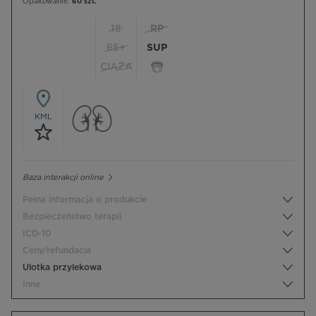
Opakowanie:
60 szt.
18
RP
65+
SUP
CIĄŻA
KML
Baza interakcji online
Pełna informacja o produkcie
Bezpieczeństwo terapii
ICD-10
Ceny/refundacja
Ulotka przylekowa
Inne