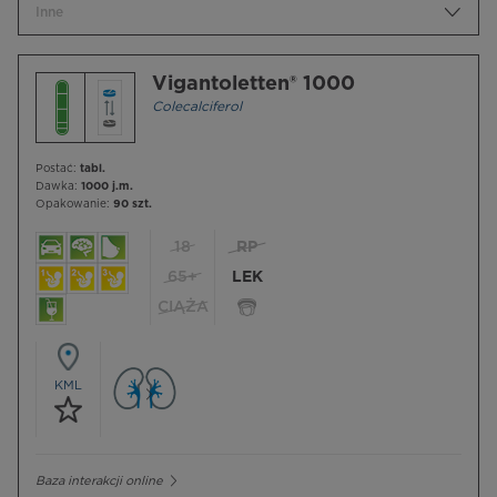
Inne
Vigantoletten® 1000
Colecalciferol
Postać:
tabl.
Dawka:
1000 j.m.
Opakowanie:
90 szt.
18
RP
65+
LEK
CIĄŻA
KML
Baza interakcji online