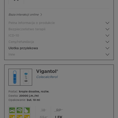
Baza interakcji online
Pełna informacja o produkcie
Bezpieczeństwo terapii
ICD-10
Ceny/refundacja
Ulotka przylekowa
Inne
Vigantol®
Colecalciferol
Postać:
krople doustne, roztw.
Dawka:
20000 j.m./ml
Opakowanie:
but. 10 ml
18
RP
65+
LEK