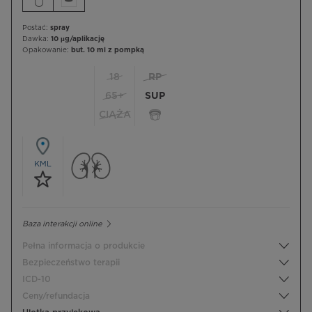
Postać:
spray
Dawka:
10 µg/aplikację
Opakowanie:
but. 10 ml z pompką
18
RP
65+
SUP
CIĄŻA
KML
Baza interakcji online
Pełna informacja o produkcie
Bezpieczeństwo terapii
ICD-10
Ceny/refundacja