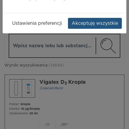
LEKI
Ustawienia preferencji
Akceptuję wszystkie
ZMIEŃ MODUŁ
Wpisz nazwę lub substancję czynną
Wyniki wyszukiwania
(14848)
Vigalex D
Krople
3
Colecalciferol
Postać:
krople
Dawka:
10 µg/kroplę
Opakowanie:
20 ml
18
RP