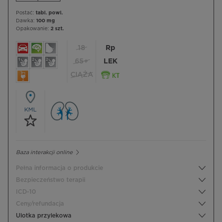
Postać:
tabl. powl.
Dawka:
100 mg
Opakowanie:
2 szt.
18
Rp
65+
LEK
CIĄŻA
KML
Baza interakcji online
Pełna informacja o produkcie
Bezpieczeństwo terapii
ICD-10
Ceny/refundacja
Ulotka przylekowa