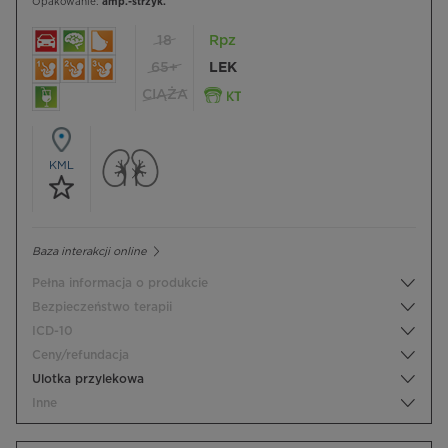
Opakowanie:
amp.-strzyk.
18
Rpz
65+
LEK
CIĄŻA
KML
Baza interakcji online
Pełna informacja o produkcie
Bezpieczeństwo terapii
ICD-10
Ceny/refundacja
Ulotka przylekowa
Inne