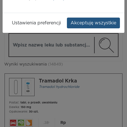
LEKI
Ustawienia preferencji
Akceptuję wszystkie
ZMIEŃ MODUŁ
Wpisz nazwę lub substancję czynną
Wyniki wyszukiwania
(14849)
Tramadol Krka
Tramadol hydrochloride
Postać:
tabl. o przedł. uwalnianiu
Dawka:
150 mg
Opakowanie:
30 szt.
18
Rp