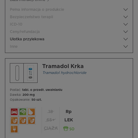
Pełna informacja o produkcie
Bezpieczeństwo terapii
ICD-10
Ceny/refundacja
Ulotka przylekowa
Inne
Tramadol Krka
Tramadol hydrochloride
Postać:
tabl. o przedł. uwalnianiu
Dawka:
200 mg
Opakowanie:
50 szt.
18
Rp
65+
LEK
CIĄŻA