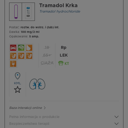
Tramadol Krka
Tramadol hydrochloride
Postać:
roztw. do wstrz. i (lub) inf.
Dawka:
100 mg/2 ml
Opakowanie:
5 amp.
18
Rp
65+
LEK
CIĄŻA
KML
Baza interakcji online
Pełna informacja o produkcie
Bezpieczeństwo terapii