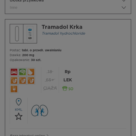
Ulotka przylekowa
Inne
Tramadol Krka
Tramadol hydrochloride
Postać:
tabl. o przedł. uwalnianiu
Dawka:
200 mg
Opakowanie:
30 szt.
18
Rp
65+
LEK
CIĄŻA
KML
Baza interakcji online