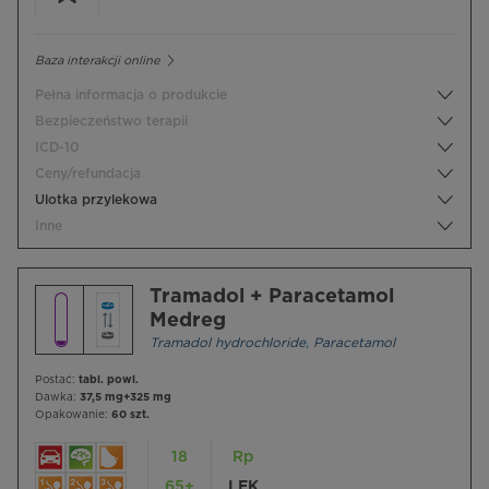
Baza interakcji online
Pełna informacja o produkcie
Bezpieczeństwo terapii
ICD-10
Ceny/refundacja
Ulotka przylekowa
Inne
Tramadol + Paracetamol
Medreg
Tramadol hydrochloride
,
Paracetamol
Postać:
tabl. powl.
Dawka:
37,5 mg+325 mg
Opakowanie:
60 szt.
18
Rp
65+
LEK