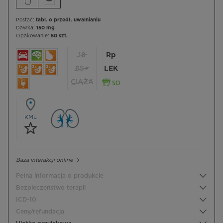
Postać:
tabl. o przedł. uwalnianiu
Dawka:
150 mg
Opakowanie:
50 szt.
18
Rp
65+
LEK
CIĄŻA
KML
Baza interakcji online
Pełna informacja o produkcie
Bezpieczeństwo terapii
ICD-10
Ceny/refundacja