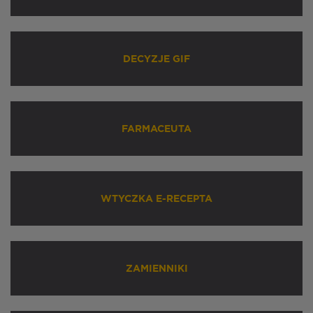
DECYZJE GIF
FARMACEUTA
WTYCZKA E-RECEPTA
ZAMIENNIKI