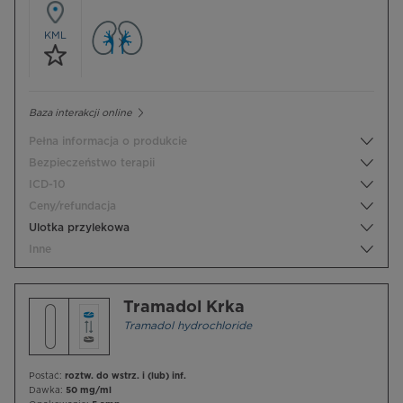
KML
Baza interakcji online
Pełna informacja o produkcie
Bezpieczeństwo terapii
ICD-10
Ceny/refundacja
Ulotka przylekowa
Inne
Tramadol Krka
Tramadol hydrochloride
Postać:
roztw. do wstrz. i (lub) inf.
Dawka:
50 mg/ml