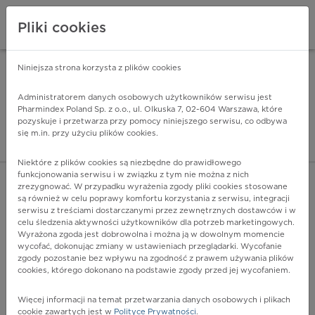
Pliki cookies
Niniejsza strona korzysta z plików cookies
Pharmindex Mobile
INSTALUJ
ZA DARMO - w Google Play
Administratorem danych osobowych użytkowników serwisu jest
Pharmindex Poland Sp. z o.o., ul. Olkuska 7, 02-604 Warszawa, które
pozyskuje i przetwarza przy pomocy niniejszego serwisu, co odbywa
Pharmindex - lider wi
się m.in. przy użyciu plików cookies.
ZALOGUJ SIĘ
ZAREJESTRUJ SIĘ
Niektóre z plików cookies są niezbędne do prawidłowego
funkcjonowania serwisu i w związku z tym nie można z nich
zrezygnować. W przypadku wyrażenia zgody pliki cookies stosowane
są również w celu poprawy komfortu korzystania z serwisu, integracji
serwisu z treściami dostarczanymi przez zewnętrznych dostawców i w
celu śledzenia aktywności użytkowników dla potrzeb marketingowych.
POKAŻ FILTRY
Wyrażona zgoda jest dobrowolna i można ją w dowolnym momencie
wycofać, dokonując zmiany w ustawieniach przeglądarki. Wycofanie
zgody pozostanie bez wpływu na zgodność z prawem używania plików
Pharmindex
cookies, którego dokonano na podstawie zgody przed jej wycofaniem.
lider wiedzy o lekach
Więcej informacji na temat przetwarzania danych osobowych i plikach
cookie zawartych jest w
Polityce Prywatności
.