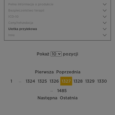
Pełna informacja o produkcie
Bezpieczeństwo terapii
ICD-10
Ceny/refundacja
Ulotka przylekowa
Inne
Pokaż
pozycji
Pierwsza
Poprzednia
…
1
1324
1325
1326
1327
1328
1329
1330
…
1485
Następna
Ostatnia