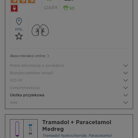
CIĄŻA
KML
Baza interakcji online
Pełna informacja o produkcie
Bezpieczeństwo terapii
ICD-10
Ceny/refundacja
Ulotka przylekowa
Inne
Tramadol + Paracetamol
Medreg
Tramadol hydrochloride
,
Paracetamol