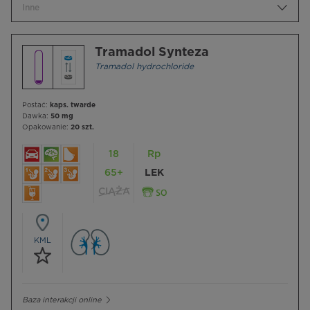
Inne
Tramadol Synteza
Tramadol hydrochloride
Postać:
kaps. twarde
Dawka:
50 mg
Opakowanie:
20 szt.
18
Rp
65+
LEK
CIĄŻA
KML
Baza interakcji online