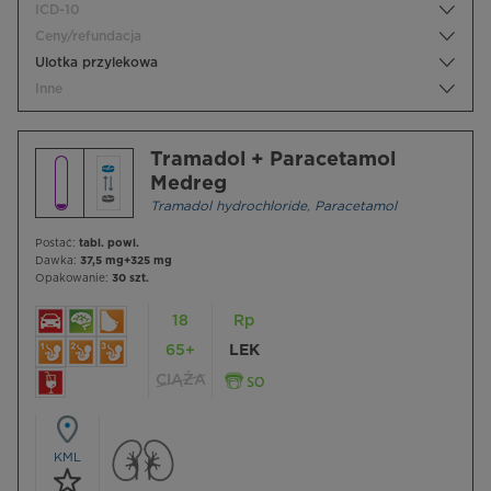
ICD-10
Ceny/refundacja
Ulotka przylekowa
Inne
Tramadol + Paracetamol
Medreg
Tramadol hydrochloride
,
Paracetamol
Postać:
tabl. powl.
Dawka:
37,5 mg+325 mg
Opakowanie:
30 szt.
18
Rp
65+
LEK
CIĄŻA
KML