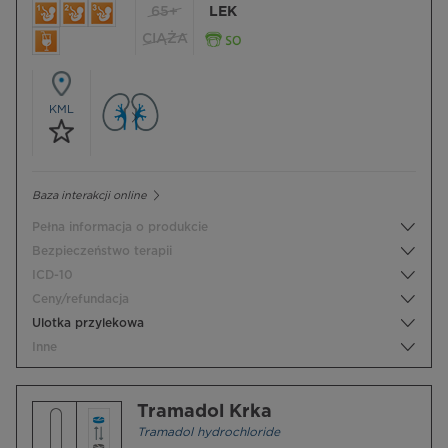
65+
LEK
CIĄŻA
KML
Baza interakcji online
Pełna informacja o produkcie
Bezpieczeństwo terapii
ICD-10
Ceny/refundacja
Ulotka przylekowa
Inne
Tramadol Krka
Tramadol hydrochloride