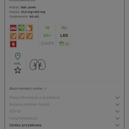
Postać:
tabl. powl.
Dawka:
37,5 mg+325 mg
Opakowanie:
90 szt.
18
Rp
65+
LEK
CIĄŻA
KML
Baza interakcji online
Pełna informacja o produkcie
Bezpieczeństwo terapii
ICD-10
Ceny/refundacja
Ulotka przylekowa