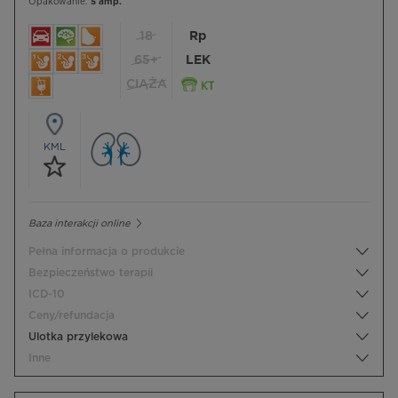
Opakowanie:
5 amp.
18
Rp
65+
LEK
CIĄŻA
KML
Baza interakcji online
Pełna informacja o produkcie
Bezpieczeństwo terapii
ICD-10
Ceny/refundacja
Ulotka przylekowa
Inne