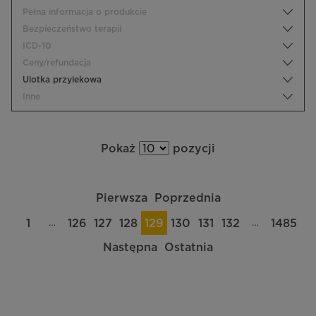
Pełna informacja o produkcie
Bezpieczeństwo terapii
ICD-10
Ceny/refundacja
Ulotka przylekowa
Inne
Pokaż
pozycji
Pierwsza
Poprzednia
…
…
1
126
127
128
129
130
131
132
1485
Następna
Ostatnia