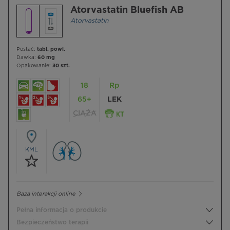
Atorvastatin Bluefish AB
Atorvastatin
Postać:
tabl. powl.
Dawka:
60 mg
Opakowanie:
30 szt.
18
Rp
65+
LEK
CIĄŻA
KML
Baza interakcji online
Pełna informacja o produkcie
Bezpieczeństwo terapii