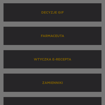
DECYZJE GIF
FARMACEUTA
WTYCZKA E-RECEPTA
ZAMIENNIKI