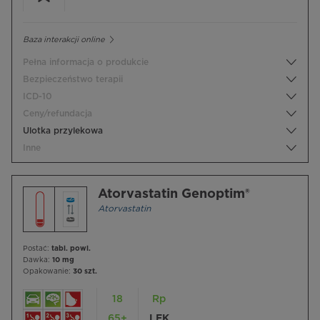
Baza interakcji online
Pełna informacja o produkcie
Bezpieczeństwo terapii
ICD-10
Ceny/refundacja
Ulotka przylekowa
Inne
Atorvastatin Genoptim®
Atorvastatin
Postać:
tabl. powl.
Dawka:
10 mg
Opakowanie:
30 szt.
18
Rp
65+
LEK