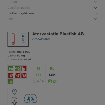
ICD-10
Ceny/refundacja
Ulotka przylekowa
Inne
Atorvastatin Bluefish AB
Atorvastatin
Postać:
tabl. powl.
Dawka:
80 mg
Opakowanie:
30 szt.
18
Rp
65+
LEK
CIĄŻA
KML