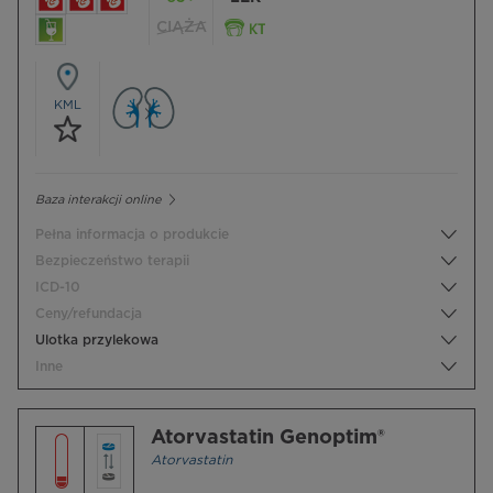
CIĄŻA
KML
Baza interakcji online
Pełna informacja o produkcie
Bezpieczeństwo terapii
ICD-10
Ceny/refundacja
Ulotka przylekowa
Inne
Atorvastatin Genoptim®
Atorvastatin