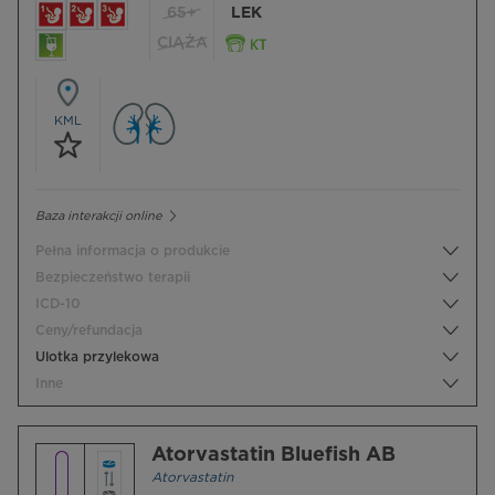
65+
LEK
CIĄŻA
KML
Baza interakcji online
Pełna informacja o produkcie
Bezpieczeństwo terapii
ICD-10
Ceny/refundacja
Ulotka przylekowa
Inne
Atorvastatin Bluefish AB
Atorvastatin