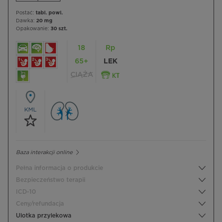
Postać:
tabl. powl.
Dawka:
20 mg
Opakowanie:
30 szt.
18
Rp
65+
LEK
CIĄŻA
KML
Baza interakcji online
Pełna informacja o produkcie
Bezpieczeństwo terapii
ICD-10
Ceny/refundacja
Ulotka przylekowa