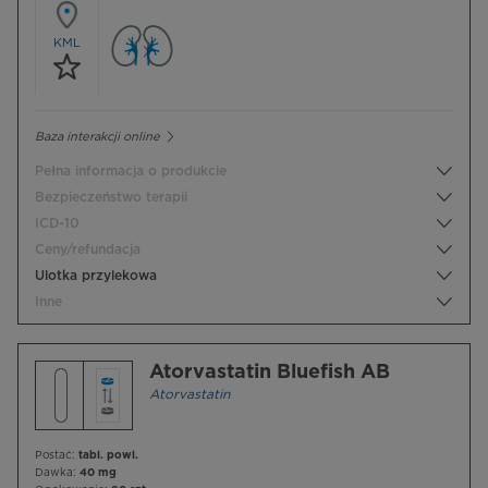
KML
Baza interakcji online
Pełna informacja o produkcie
Bezpieczeństwo terapii
ICD-10
Ceny/refundacja
Ulotka przylekowa
Inne
Atorvastatin Bluefish AB
Atorvastatin
Postać:
tabl. powl.
Dawka:
40 mg