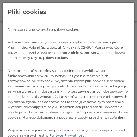
Pliki cookies
Niniejsza strona korzysta z plików cookies
Pharmindex Mobile
INSTALUJ
ZA DARMO - w Google Play
Administratorem danych osobowych użytkowników serwisu jest
Pharmindex Poland Sp. z o.o., ul. Olkuska 7, 02-604 Warszawa, które
pozyskuje i przetwarza przy pomocy niniejszego serwisu, co odbywa
Pharmindex - lider wi
się m.in. przy użyciu plików cookies.
ZALOGUJ SIĘ
ZAREJESTRUJ SIĘ
Niektóre z plików cookies są niezbędne do prawidłowego
funkcjonowania serwisu i w związku z tym nie można z nich
zrezygnować. W przypadku wyrażenia zgody pliki cookies stosowane
są również w celu poprawy komfortu korzystania z serwisu, integracji
serwisu z treściami dostarczanymi przez zewnętrznych dostawców i w
celu śledzenia aktywności użytkowników dla potrzeb marketingowych.
POKAŻ FILTRY
Wyrażona zgoda jest dobrowolna i można ją w dowolnym momencie
wycofać, dokonując zmiany w ustawieniach przeglądarki. Wycofanie
zgody pozostanie bez wpływu na zgodność z prawem używania plików
Pharmindex
cookies, którego dokonano na podstawie zgody przed jej wycofaniem.
lider wiedzy o lekach
Więcej informacji na temat przetwarzania danych osobowych i plikach
cookie zawartych jest w
Polityce Prywatności
.