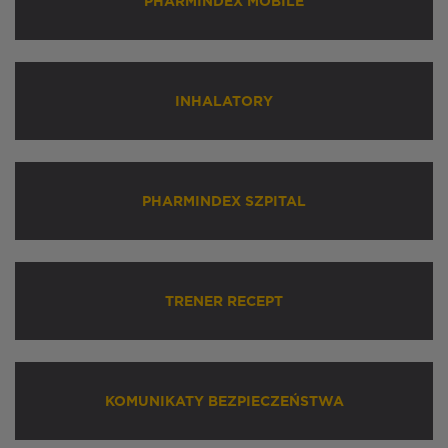
PHARMINDEX MOBILE
INHALATORY
PHARMINDEX SZPITAL
TRENER RECEPT
KOMUNIKATY BEZPIECZEŃSTWA