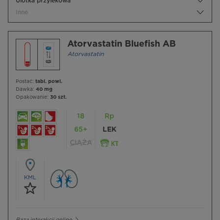
Ulotka przylekowa
Inne
Atorvastatin Bluefish AB
Atorvastatin
Postać:
tabl. powl.
Dawka:
40 mg
Opakowanie:
30 szt.
18
Rp
65+
LEK
CIĄŻA
KML
Baza interakcji online