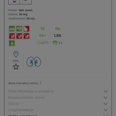
Postać:
tabl. powl.
Dawka:
30 mg
Opakowanie:
30 szt.
18
Rp
65+
LEK
CIĄŻA
KML
Baza interakcji online
Pełna informacja o produkcie
Bezpieczeństwo terapii
ICD-10
Ceny/refundacja