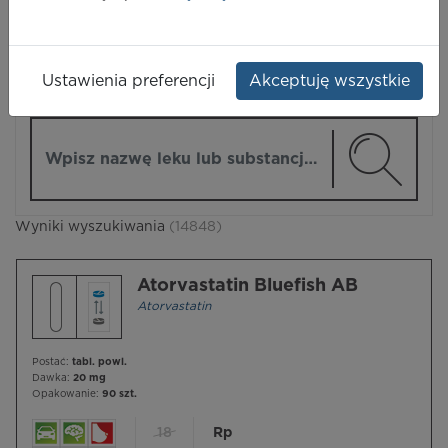
LEKI
Ustawienia preferencji
Akceptuję wszystkie
ZMIEŃ MODUŁ
Wpisz nazwę lub substancję czynną
Wyniki wyszukiwania
(14848)
Atorvastatin Bluefish AB
Atorvastatin
Postać:
tabl. powl.
Dawka:
20 mg
Opakowanie:
90 szt.
18
Rp