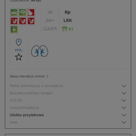
Opakowanie:
90 szt.
18
Rp
65+
LEK
CIĄŻA
KML
Baza interakcji online
Pełna informacja o produkcie
Bezpieczeństwo terapii
ICD-10
Ceny/refundacja
Ulotka przylekowa
Inne