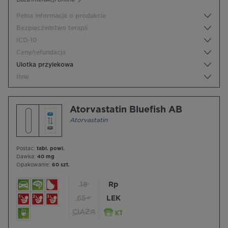
Pełna informacja o produkcie
Bezpieczeństwo terapii
ICD-10
Ceny/refundacja
Ulotka przylekowa
Inne
Atorvastatin Bluefish AB
Atorvastatin
Postać:
tabl. powl.
Dawka:
40 mg
Opakowanie:
60 szt.
18
Rp
65+
LEK
CIĄŻA