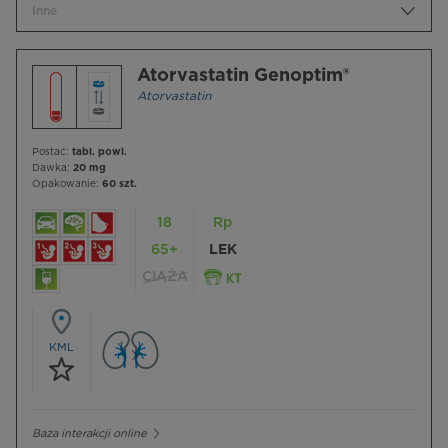
Inne
Atorvastatin Genoptim®
Atorvastatin
Postać:
tabl. powl.
Dawka:
20 mg
Opakowanie:
60 szt.
18
Rp
65+
LEK
CIĄŻA
KML
Baza interakcji online