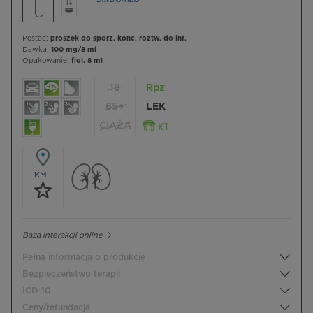
Postać:
proszek do sporz. konc. roztw. do inf.
Dawka:
100 mg/8 ml
Opakowanie:
fiol. 8 ml
18
Rpz
65+
LEK
CIĄŻA
KML
Baza interakcji online
Pełna informacja o produkcie
Bezpieczeństwo terapii
ICD-10
Ceny/refundacja