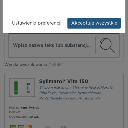
LEKI
Ustawienia preferencji
Akceptuję wszystkie
ZMIEŃ MODUŁ
Wpisz nazwę lub substancję czynną
Wyniki wyszukiwania
(14848)
Sylimarol® Vita 150
Silybum marianum
,
Thiamine hydrochloride
,
Riboflavin
,
Pyridoxine hydrochloride
,
Pantothenate calcium
,
Nicotinamide
Postać:
kaps. twarde
Dawka:
Opakowanie:
30 szt.