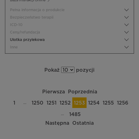
Baza interakcji online
Pełna informacja o produkcie
Bezpieczeństwo terapii
ICD-10
Ceny/refundacja
Ulotka przylekowa
Inne
Pokaż
pozycji
Pierwsza
Poprzednia
…
1
1250
1251
1252
1253
1254
1255
1256
…
1485
Następna
Ostatnia