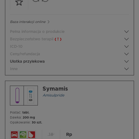
Baza interakcji online
Pełna informacja o produkcie
Bezpieczeństwo terapii
( ! )
ICD-10
Ceny/refundacja
Ulotka przylekowa
Inne
Symamis
Amisulpride
Postać:
tabl.
Dawka:
200 mg
Opakowanie:
30 szt.
18
Rp