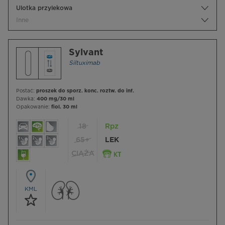
Ulotka przylekowa
Inne
Sylvant
Siltuximab
Postać:
proszek do sporz. konc. roztw. do inf.
Dawka:
400 mg/30 ml
Opakowanie:
fiol. 30 ml
18
Rpz
65+
LEK
CIĄŻA
KML