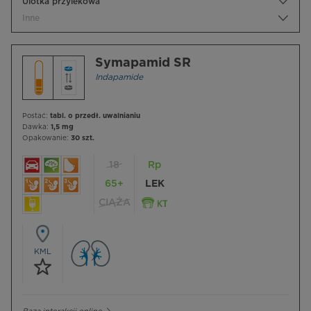
Ulotka przylekowa
Inne
Symapamid SR
Indapamide
Postać:
tabl. o przedł. uwalnianiu
Dawka:
1,5 mg
Opakowanie:
30 szt.
18
Rp
65+
LEK
CIĄŻA
KML