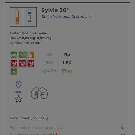
Sylvie 30®
Ethinylestradiol
,
Gestodene
Postać:
tabl. drażowane
Dawka:
0,03 mg+0,075 mg
Opakowanie:
21 szt.
18
Rp
65+
LEK
CIĄŻA
KML
Baza interakcji online
Pełna informacja o produkcie