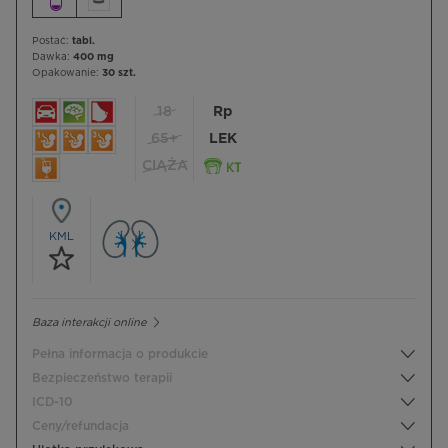
Postać:
tabl.
Dawka:
400 mg
Opakowanie:
30 szt.
18
Rp
65+
LEK
CIĄŻA
KML
Baza interakcji online
Pełna informacja o produkcie
Bezpieczeństwo terapii
ICD-10
Ceny/refundacja