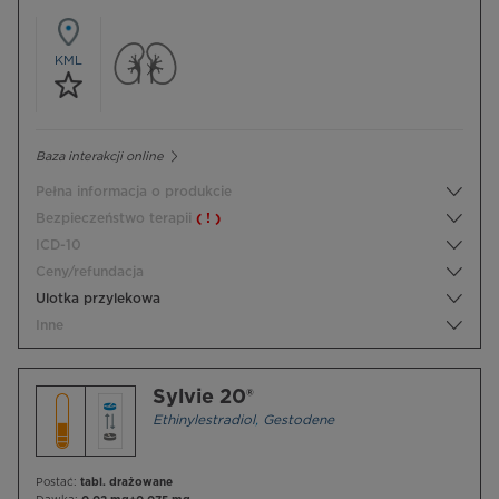
KML
Baza interakcji online
Pełna informacja o produkcie
Bezpieczeństwo terapii
( ! )
ICD-10
Ceny/refundacja
Ulotka przylekowa
Inne
Sylvie 20®
Ethinylestradiol
,
Gestodene
Postać:
tabl. drażowane