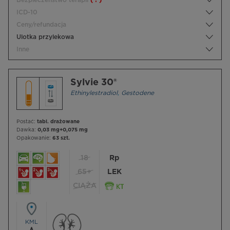
Bezpieczeństwo terapii
( ! )
ICD-10
Ceny/refundacja
Ulotka przylekowa
Inne
Sylvie 30®
Ethinylestradiol
,
Gestodene
Postać:
tabl. drażowane
Dawka:
0,03 mg+0,075 mg
Opakowanie:
63 szt.
18
Rp
65+
LEK
CIĄŻA
KML