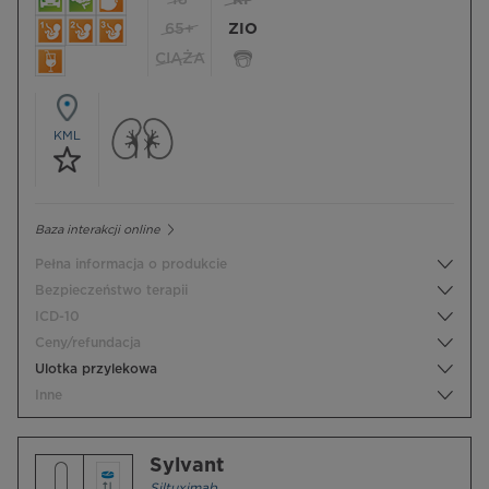
18
RP
65+
ZIO
CIĄŻA
KML
Baza interakcji online
Pełna informacja o produkcie
Bezpieczeństwo terapii
ICD-10
Ceny/refundacja
Ulotka przylekowa
Inne
Sylvant
Siltuximab