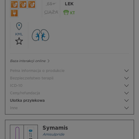
65+
LEK
CIĄŻA
KML
Baza interakcji online
Pełna informacja o produkcie
Bezpieczeństwo terapii
ICD-10
Ceny/refundacja
Ulotka przylekowa
Inne
Symamis
Amisulpride