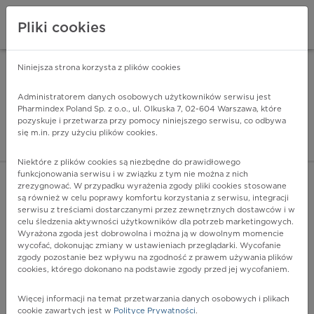
Pliki cookies
Niniejsza strona korzysta z plików cookies
Pharmindex Mobile
INSTALUJ
ZA DARMO - w Google Play
Administratorem danych osobowych użytkowników serwisu jest
Pharmindex Poland Sp. z o.o., ul. Olkuska 7, 02-604 Warszawa, które
pozyskuje i przetwarza przy pomocy niniejszego serwisu, co odbywa
Pharmindex - lider wi
się m.in. przy użyciu plików cookies.
ZALOGUJ SIĘ
ZAREJESTRUJ SIĘ
Niektóre z plików cookies są niezbędne do prawidłowego
funkcjonowania serwisu i w związku z tym nie można z nich
zrezygnować. W przypadku wyrażenia zgody pliki cookies stosowane
są również w celu poprawy komfortu korzystania z serwisu, integracji
serwisu z treściami dostarczanymi przez zewnętrznych dostawców i w
celu śledzenia aktywności użytkowników dla potrzeb marketingowych.
POKAŻ FILTRY
Wyrażona zgoda jest dobrowolna i można ją w dowolnym momencie
wycofać, dokonując zmiany w ustawieniach przeglądarki. Wycofanie
zgody pozostanie bez wpływu na zgodność z prawem używania plików
Pharmindex
cookies, którego dokonano na podstawie zgody przed jej wycofaniem.
lider wiedzy o lekach
Więcej informacji na temat przetwarzania danych osobowych i plikach
cookie zawartych jest w
Polityce Prywatności
.