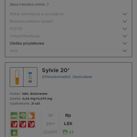
Baza interakcji online
Pełna informacja o produkcie
Bezpieczeństwo terapii
ICD-10
Ceny/refundacja
Ulotka przylekowa
Inne
Sylvie 20®
Ethinylestradiol
,
Gestodene
Postać:
tabl. drażowane
Dawka:
0,02 mg+0,075 mg
Opakowanie:
21 szt.
18
Rp
65+
LEK
CIĄŻA