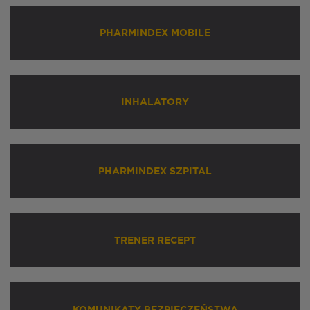
PHARMINDEX MOBILE
INHALATORY
PHARMINDEX SZPITAL
TRENER RECEPT
KOMUNIKATY BEZPIECZEŃSTWA