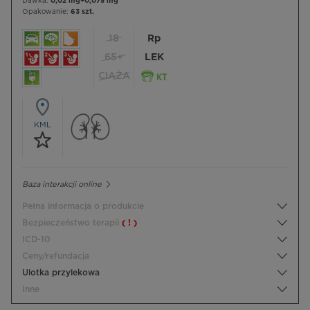
Dawka:
0,02 mg+0,075 mg
Opakowanie:
63 szt.
18
Rp
65+
LEK
CIĄŻA
KML
Baza interakcji online
Pełna informacja o produkcie
Bezpieczeństwo terapii
( ! )
ICD-10
Ceny/refundacja
Ulotka przylekowa
Inne