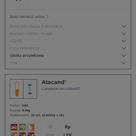
Baza interakcji online
Pełna informacja o produkcie
Bezpieczeństwo terapii
ICD-10
Ceny/refundacja
Ulotka przylekowa
Inne
Atacand®
Candesartan cilexetil
Postać:
tabl.
Dawka:
8 mg
Opakowanie:
28 szt. (2 blistry x 14)
18
Rp
65+
LEK