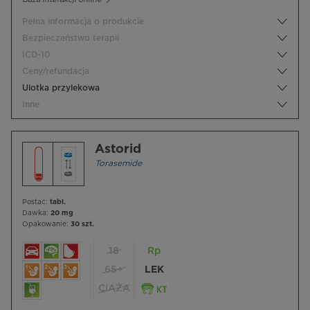
Pełna informacja o produkcie
Bezpieczeństwo terapii
ICD-10
Ceny/refundacja
Ulotka przylekowa
Inne
Astorid
Torasemide
Postać:
tabl.
Dawka:
20 mg
Opakowanie:
30 szt.
18
Rp
65+
LEK
CIĄŻA