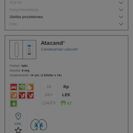
ICD-10
Ceny/refundacja
Ulotka przylekowa
Inne
Atacand®
Candesartan cilexetil
Postać:
tabl.
Dawka:
8 mg
Opakowanie:
14 szt. (1 blister x 14)
18
Rp
65+
LEK
CIĄŻA
KML