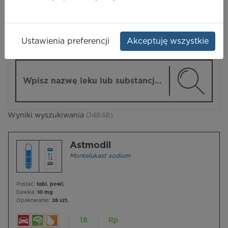
LEKI
Ustawienia preferencji
Akceptuję wszystkie
ZMIEŃ MODUŁ
Wpisz nazwę lub substancję czynną
Wyniki wyszukiwania
(14848)
Astmodil
Montelukast sodium
Postać:
tabl. powl.
Dawka:
10 mg
Opakowanie:
28 szt.
18
Rp