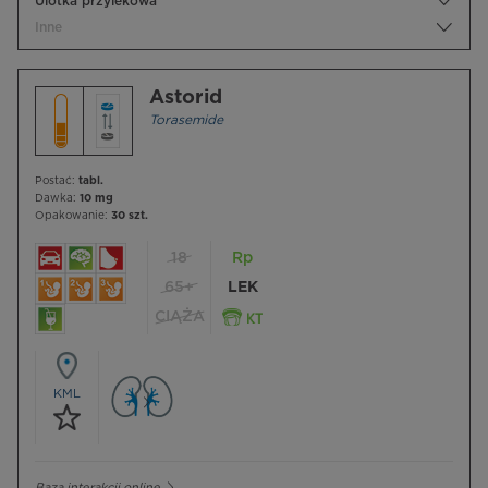
Ulotka przylekowa
Inne
Astorid
Torasemide
Postać:
tabl.
Dawka:
10 mg
Opakowanie:
30 szt.
18
Rp
65+
LEK
CIĄŻA
KML
Baza interakcji online