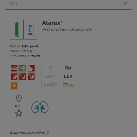
Inne
Atarax®
Hydroxyzine hydrochloride
Postać:
tabl. powl.
Dawka:
10 mg
Opakowanie:
25 szt.
18
Rp
65+
LEK
CIĄŻA
KML
Baza interakcji online