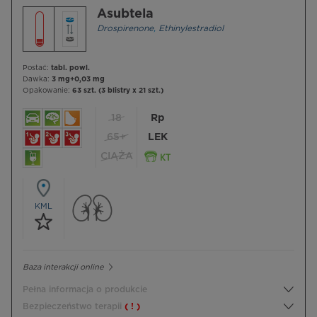
Asubtela
Drospirenone
,
Ethinylestradiol
Postać:
tabl. powl.
Dawka:
3 mg+0,03 mg
Opakowanie:
63 szt. (3 blistry x 21 szt.)
18
Rp
65+
LEK
CIĄŻA
KML
Baza interakcji online
Pełna informacja o produkcie
Bezpieczeństwo terapii
( ! )