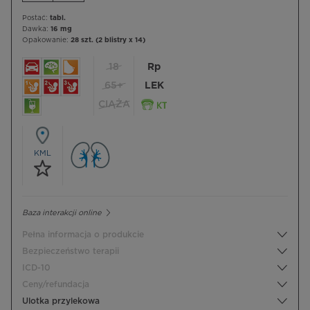
Postać:
tabl.
Dawka:
16 mg
Opakowanie:
28 szt. (2 blistry x 14)
18
Rp
65+
LEK
CIĄŻA
KML
Baza interakcji online
Pełna informacja o produkcie
Bezpieczeństwo terapii
ICD-10
Ceny/refundacja
Ulotka przylekowa