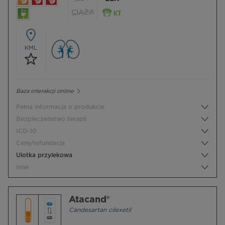
CIĄŻA
KML
Baza interakcji online
Pełna informacja o produkcie
Bezpieczeństwo terapii
ICD-10
Ceny/refundacja
Ulotka przylekowa
Inne
Atacand®
Candesartan cilexetil