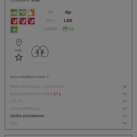
Opakowanie:
21 szt.
18
Rp
65+
LEK
CIĄŻA
KML
Baza interakcji online
Pełna informacja o produkcie
Bezpieczeństwo terapii
( ! )
ICD-10
Ceny/refundacja
Ulotka przylekowa
Inne