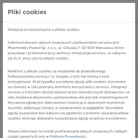
Pliki cookies
Niniejsza strona korzysta z plików cookies
Pharmindex Mobile
INSTALUJ
ZA DARMO - w Google Play
Administratorem danych osobowych użytkowników serwisu jest
Pharmindex Poland Sp. z o.o., ul. Olkuska 7, 02-604 Warszawa, które
pozyskuje i przetwarza przy pomocy niniejszego serwisu, co odbywa
Pharmindex - lider wi
się m.in. przy użyciu plików cookies.
ZALOGUJ SIĘ
ZAREJESTRUJ SIĘ
Niektóre z plików cookies są niezbędne do prawidłowego
funkcjonowania serwisu i w związku z tym nie można z nich
zrezygnować. W przypadku wyrażenia zgody pliki cookies stosowane
są również w celu poprawy komfortu korzystania z serwisu, integracji
serwisu z treściami dostarczanymi przez zewnętrznych dostawców i w
celu śledzenia aktywności użytkowników dla potrzeb marketingowych.
POKAŻ FILTRY
Wyrażona zgoda jest dobrowolna i można ją w dowolnym momencie
wycofać, dokonując zmiany w ustawieniach przeglądarki. Wycofanie
zgody pozostanie bez wpływu na zgodność z prawem używania plików
Pharmindex
cookies, którego dokonano na podstawie zgody przed jej wycofaniem.
lider wiedzy o lekach
Więcej informacji na temat przetwarzania danych osobowych i plikach
cookie zawartych jest w
Polityce Prywatności
.