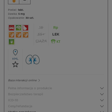
Postać:
tabl.
Dawka:
5 mg
Opakowanie:
30 szt.
18
Rp
65+
LEK
CIĄŻA
KML
Baza interakcji online
Pełna informacja o produkcie
Bezpieczeństwo terapii
ICD-10
Ceny/refundacja