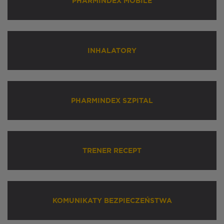
PHARMINDEX MOBILE
INHALATORY
PHARMINDEX SZPITAL
TRENER RECEPT
KOMUNIKATY BEZPIECZEŃSTWA