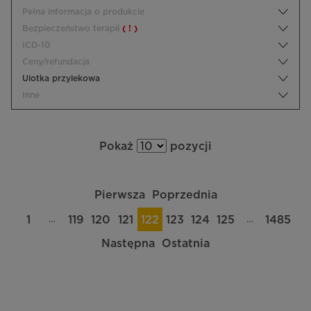
Pełna informacja o produkcie
Bezpieczeństwo terapii
( ! )
ICD-10
Ceny/refundacja
Ulotka przylekowa
Inne
Pokaż
pozycji
Pierwsza
Poprzednia
…
…
1
119
120
121
122
123
124
125
1485
Następna
Ostatnia