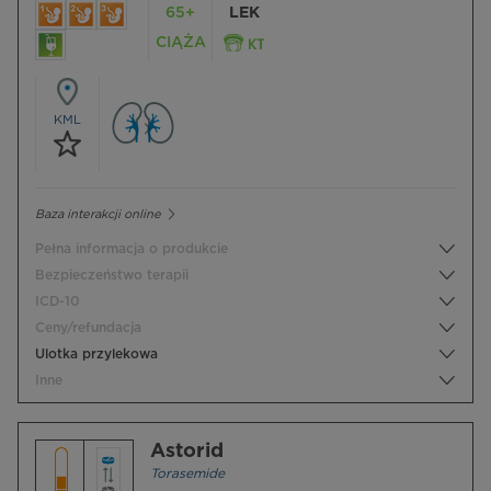
65+
LEK
CIĄŻA
KML
Baza interakcji online
Pełna informacja o produkcie
Bezpieczeństwo terapii
ICD-10
Ceny/refundacja
Ulotka przylekowa
Inne
Astorid
Torasemide