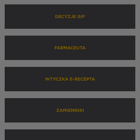
DECYZJE GIF
FARMACEUTA
WTYCZKA E-RECEPTA
ZAMIENNIKI