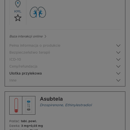
KML
Baza interakcji online
Pełna informacja o produkcie
Bezpieczeństwo terapii
ICD-10
Ceny/refundacja
Ulotka przylekowa
Inne
Asubtela
Drospirenone
,
Ethinylestradiol
Postać:
tabl. powl.
Dawka:
3 mg+0,03 mg