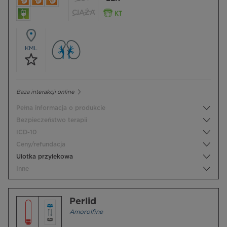
CIĄŻA
KML
Baza interakcji online
Pełna informacja o produkcie
Bezpieczeństwo terapii
ICD-10
Ceny/refundacja
Ulotka przylekowa
Inne
Perlid
Amorolfine