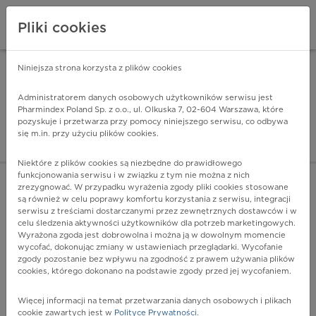
Pliki cookies
Niniejsza strona korzysta z plików cookies
Pharmindex Mobile
INSTALUJ
ZA DARMO - w Google Play
Administratorem danych osobowych użytkowników serwisu jest
Pharmindex Poland Sp. z o.o., ul. Olkuska 7, 02-604 Warszawa, które
pozyskuje i przetwarza przy pomocy niniejszego serwisu, co odbywa
Pharmindex - lider wi
się m.in. przy użyciu plików cookies.
ZALOGUJ SIĘ
ZAREJESTRUJ SIĘ
Niektóre z plików cookies są niezbędne do prawidłowego
funkcjonowania serwisu i w związku z tym nie można z nich
zrezygnować. W przypadku wyrażenia zgody pliki cookies stosowane
są również w celu poprawy komfortu korzystania z serwisu, integracji
serwisu z treściami dostarczanymi przez zewnętrznych dostawców i w
celu śledzenia aktywności użytkowników dla potrzeb marketingowych.
POKAŻ FILTRY
Wyrażona zgoda jest dobrowolna i można ją w dowolnym momencie
wycofać, dokonując zmiany w ustawieniach przeglądarki. Wycofanie
zgody pozostanie bez wpływu na zgodność z prawem używania plików
Pharmindex
cookies, którego dokonano na podstawie zgody przed jej wycofaniem.
lider wiedzy o lekach
Więcej informacji na temat przetwarzania danych osobowych i plikach
cookie zawartych jest w
Polityce Prywatności
.