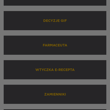
DECYZJE GIF
FARMACEUTA
WTYCZKA E-RECEPTA
ZAMIENNIKI