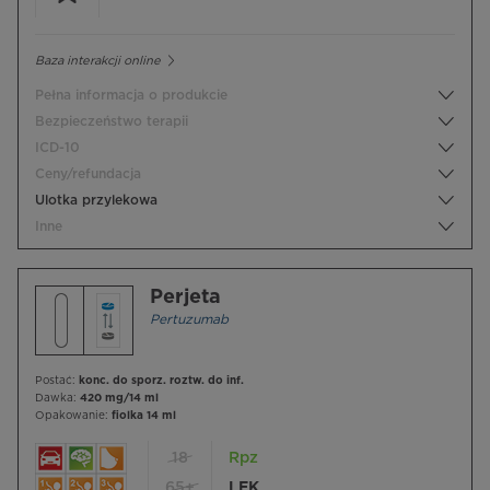
Baza interakcji online
Pełna informacja o produkcie
Bezpieczeństwo terapii
ICD-10
Ceny/refundacja
Ulotka przylekowa
Inne
Perjeta
Pertuzumab
Postać:
konc. do sporz. roztw. do inf.
Dawka:
420 mg/14 ml
Opakowanie:
fiolka 14 ml
18
Rpz
65+
LEK