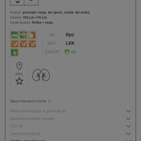
Postać:
proszek i rozp. do sporz. roztw. do wstrz.
Dawka:
150 j.m.+75 j.m.
Opakowanie:
fiolka + rozp.
18
Rpz
65+
LEK
CIĄŻA
KML
Baza interakcji online
Pełna informacja o produkcie
Bezpieczeństwo terapii
ICD-10
Ceny/refundacja