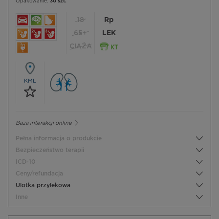
Opakowanie:
30 szt.
18
Rp
65+
LEK
CIĄŻA
KML
Baza interakcji online
Pełna informacja o produkcie
Bezpieczeństwo terapii
ICD-10
Ceny/refundacja
Ulotka przylekowa
Inne