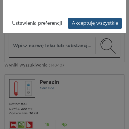
LEKI
Ustawienia preferencji
Akceptuję wszystkie
ZMIEŃ MODUŁ
Wpisz nazwę lub substancję czynną
Wyniki wyszukiwania
(14848)
Perazin
Perazine
Postać:
tabl.
Dawka:
200 mg
Opakowanie:
30 szt.
18
Rp