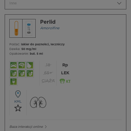
Inne
Perlid
Amorolfine
Postać:
lakier do paznokci, leczniczy
Dawka:
50 mg/ml
Opakowanie:
but. 5 ml
18
Rp
65+
LEK
CIĄŻA
KML
Baza interakcji online