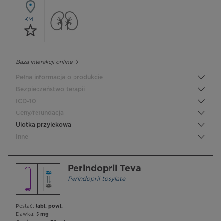
KML
Baza interakcji online
Pełna informacja o produkcie
Bezpieczeństwo terapii
ICD-10
Ceny/refundacja
Ulotka przylekowa
Inne
Perindopril Teva
Perindopril tosylate
Postać:
tabl. powl.
Dawka:
5 mg