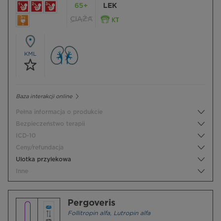
65+
LEK
CIĄŻA
KML
Baza interakcji online
Pełna informacja o produkcie
Bezpieczeństwo terapii
ICD-10
Ceny/refundacja
Ulotka przylekowa
Inne
Pergoveris
Follitropin alfa
,
Lutropin alfa