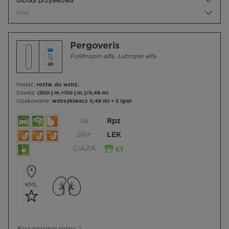
Ulotka przylekowa
Inne
Pergoveris
Follitropin alfa
,
Lutropin alfa
Postać:
roztw. do wstrz.
Dawka:
(300 j.m.+150 j.m.)/0,48 ml
Opakowanie:
wstrzykiwacz 0,48 ml + 5 igieł
18
Rpz
65+
LEK
CIĄŻA
KML
Baza interakcji online