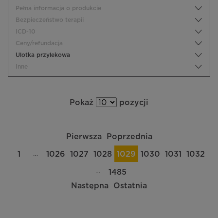
Pełna informacja o produkcie
Bezpieczeństwo terapii
ICD-10
Ceny/refundacja
Ulotka przylekowa
Inne
Pokaż
pozycji
Pierwsza
Poprzednia
…
1
1026
1027
1028
1029
1030
1031
1032
…
1485
Następna
Ostatnia