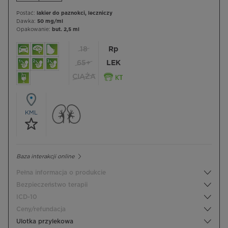
Postać:
lakier do paznokci, leczniczy
Dawka:
50 mg/ml
Opakowanie:
but. 2,5 ml
18
Rp
65+
LEK
CIĄŻA
KML
Baza interakcji online
Pełna informacja o produkcie
Bezpieczeństwo terapii
ICD-10
Ceny/refundacja
Ulotka przylekowa