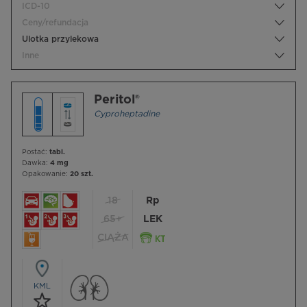
ICD-10
Ceny/refundacja
Ulotka przylekowa
Inne
Peritol®
Cyproheptadine
Postać:
tabl.
Dawka:
4 mg
Opakowanie:
20 szt.
18
Rp
65+
LEK
CIĄŻA
KML