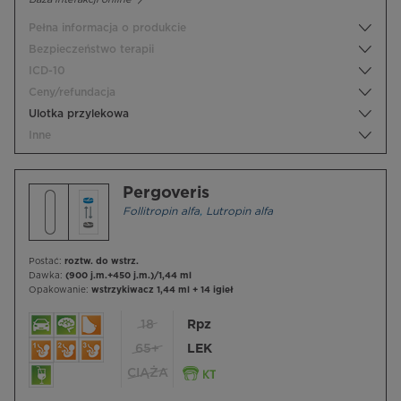
Pełna informacja o produkcie
Bezpieczeństwo terapii
ICD-10
Ceny/refundacja
Ulotka przylekowa
Inne
Pergoveris
Follitropin alfa
,
Lutropin alfa
Postać:
roztw. do wstrz.
Dawka:
(900 j.m.+450 j.m.)/1,44 ml
Opakowanie:
wstrzykiwacz 1,44 ml + 14 igieł
18
Rpz
65+
LEK
CIĄŻA