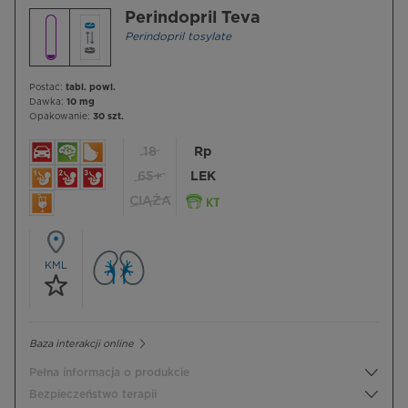
Perindopril Teva
Perindopril tosylate
Postać:
tabl. powl.
Dawka:
10 mg
Opakowanie:
30 szt.
18
Rp
65+
LEK
CIĄŻA
KML
Baza interakcji online
Pełna informacja o produkcie
Bezpieczeństwo terapii