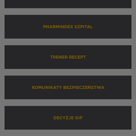
PHARMINDEX SZPITAL
TRENER RECEPT
KOMUNIKATY BEZPIECZEŃSTWA
DECYZJE GIF