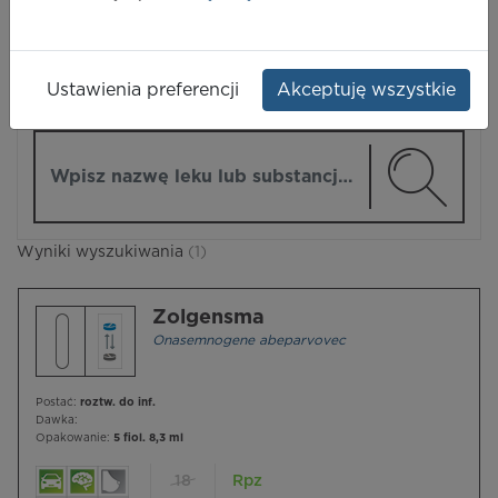
LEKI
Ustawienia preferencji
Akceptuję wszystkie
ZMIEŃ MODUŁ
Wpisz nazwę lub substancję czynną
Wyniki wyszukiwania
(1)
Zolgensma
Onasemnogene abeparvovec
Postać:
roztw. do inf.
Dawka:
Opakowanie:
5 fiol. 8,3 ml
18
Rpz