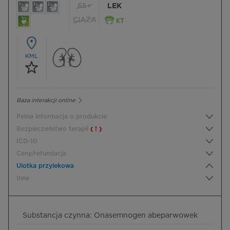
65+
LEK
CIĄŻA
KML
Baza interakcji online
Pełna informacja o produkcie
Bezpieczeństwo terapii
( ! )
ICD-10
Ceny/refundacja
Ulotka przylekowa
Inne
Substancja czynna: Onasemnogen abeparwowek