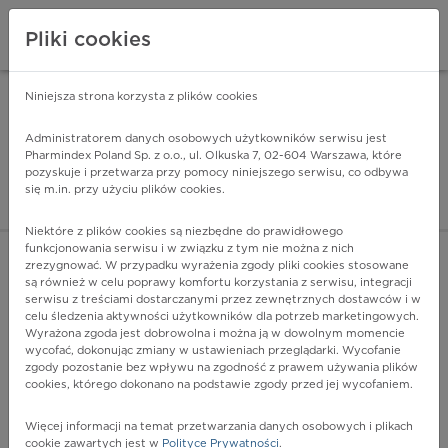
Pliki cookies
Niniejsza strona korzysta z plików cookies
Pharmindex Mobile
INSTALUJ
ZA DARMO - w Google Play
Administratorem danych osobowych użytkowników serwisu jest
Pharmindex Poland Sp. z o.o., ul. Olkuska 7, 02-604 Warszawa, które
pozyskuje i przetwarza przy pomocy niniejszego serwisu, co odbywa
Pharmindex - lider wi
się m.in. przy użyciu plików cookies.
ZALOGUJ SIĘ
ZAREJESTRUJ SIĘ
Niektóre z plików cookies są niezbędne do prawidłowego
funkcjonowania serwisu i w związku z tym nie można z nich
zrezygnować. W przypadku wyrażenia zgody pliki cookies stosowane
są również w celu poprawy komfortu korzystania z serwisu, integracji
serwisu z treściami dostarczanymi przez zewnętrznych dostawców i w
celu śledzenia aktywności użytkowników dla potrzeb marketingowych.
POKAŻ FILTRY
Wyrażona zgoda jest dobrowolna i można ją w dowolnym momencie
wycofać, dokonując zmiany w ustawieniach przeglądarki. Wycofanie
zgody pozostanie bez wpływu na zgodność z prawem używania plików
Pharmindex
cookies, którego dokonano na podstawie zgody przed jej wycofaniem.
lider wiedzy o lekach
Więcej informacji na temat przetwarzania danych osobowych i plikach
cookie zawartych jest w
Polityce Prywatności
.