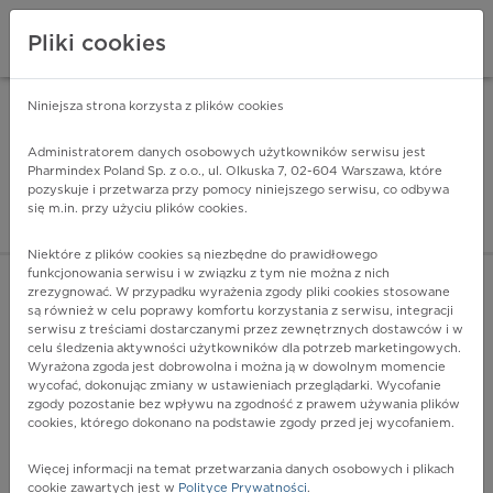
Pliki cookies
Niniejsza strona korzysta z plików cookies
Pharmindex Mobile
INSTALUJ
ZA DARMO - w Google Play
Administratorem danych osobowych użytkowników serwisu jest
Pharmindex Poland Sp. z o.o., ul. Olkuska 7, 02-604 Warszawa, które
pozyskuje i przetwarza przy pomocy niniejszego serwisu, co odbywa
Pharmindex - lider wi
się m.in. przy użyciu plików cookies.
ZALOGUJ SIĘ
ZAREJESTRUJ SIĘ
Niektóre z plików cookies są niezbędne do prawidłowego
funkcjonowania serwisu i w związku z tym nie można z nich
zrezygnować. W przypadku wyrażenia zgody pliki cookies stosowane
są również w celu poprawy komfortu korzystania z serwisu, integracji
serwisu z treściami dostarczanymi przez zewnętrznych dostawców i w
celu śledzenia aktywności użytkowników dla potrzeb marketingowych.
POKAŻ FILTRY
Wyrażona zgoda jest dobrowolna i można ją w dowolnym momencie
wycofać, dokonując zmiany w ustawieniach przeglądarki. Wycofanie
zgody pozostanie bez wpływu na zgodność z prawem używania plików
Pharmindex
cookies, którego dokonano na podstawie zgody przed jej wycofaniem.
lider wiedzy o lekach
Więcej informacji na temat przetwarzania danych osobowych i plikach
cookie zawartych jest w
Polityce Prywatności
.