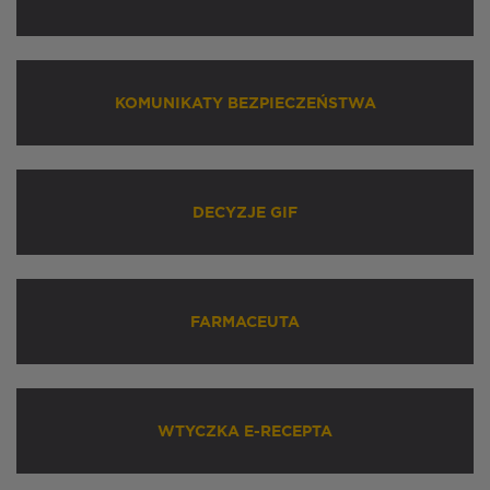
KOMUNIKATY BEZPIECZEŃSTWA
DECYZJE GIF
FARMACEUTA
WTYCZKA E-RECEPTA