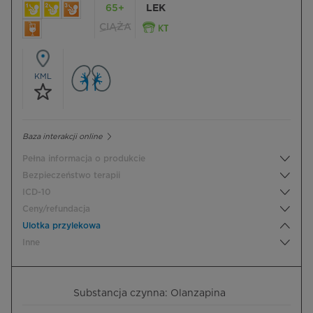
65+
LEK
CIĄŻA
KML
Baza interakcji online
Pełna informacja o produkcie
Bezpieczeństwo terapii
ICD-10
Ceny/refundacja
Ulotka przylekowa
Inne
Substancja czynna: Olanzapina