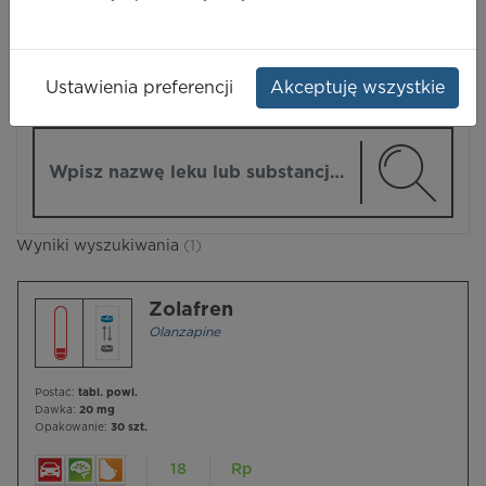
LEKI
Ustawienia preferencji
Akceptuję wszystkie
ZMIEŃ MODUŁ
Wpisz nazwę lub substancję czynną
Wyniki wyszukiwania
(1)
Zolafren
Olanzapine
Postać:
tabl. powl.
Dawka:
20 mg
Opakowanie:
30 szt.
18
Rp