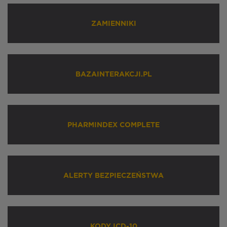
ZAMIENNIKI
BAZAINTERAKCJI.PL
PHARMINDEX COMPLETE
ALERTY BEZPIECZEŃSTWA
KODY ICD-10