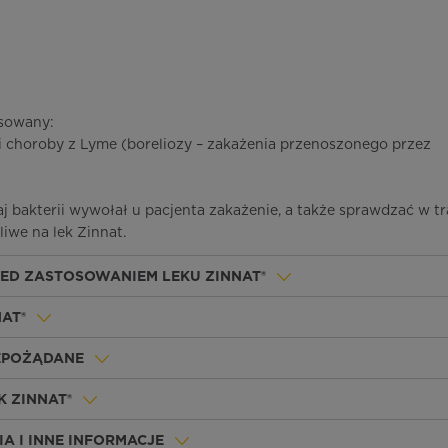
osowany:
i choroby z Lyme (boreliozy – zakażenia przenoszonego przez
j bakterii wywołał u pacjenta zakażenie, a także sprawdzać w tr
liwe na lek Zinnat.
ZED ZASTOSOWANIEM LEKU ZINNAT®
NAT®
IEPOŻĄDANE
K ZINNAT®
A I INNE INFORMACJE