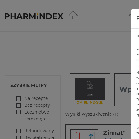
Pharmindex - lider wi
SER
N
A
P
p
N
Wpisz nazw
w
c
SZYBKIE FILTRY
i
c
LEKI
Na receptę
z
ZMIEŃ MODUŁ
z
Bez recepty
z
Lecznictwo
Wyniki wyszukiwania
(1)
z
zamknięte
W
Refundowany
Zinnat®
z
Bezpłatny dla