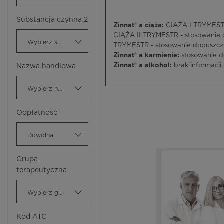
Substancja czynna 2
Zinnat® a ciąża:
CIĄŻA I TRYMESTR 
CIĄŻA II TRYMESTR - stosowanie 
Wybierz substancję czynną
TRYMESTR - stosowanie dopuszczo
Zinnat® a karmienie:
stosowanie d
Zinnat® a alkohol:
brak informacji 
Nazwa handlowa
Wybierz nazwę handlową
Odpłatność
Dowolna
Grupa
terapeutyczna
Wybierz grupę terapeutyczną
Kod ATC