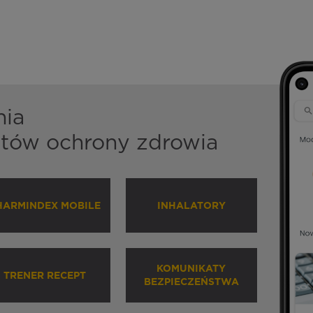
nia
istów ochrony zdrowia
HARMINDEX MOBILE
INHALATORY
KOMUNIKATY
TRENER RECEPT
BEZPIECZEŃSTWA