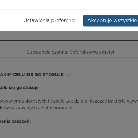
l
Dawka:
125 mg/5 ml
Opakowanie:
but. 100 ml
Ustawienia preferencji
Akceptuję wszystkie
ieczeństwo terapii
ICD-10
Ceny/refundacja
Ulotka przylekowa
Substancja czynna: Cefuroksymu aksetyl
 JAKIM CELU SIĘ GO STOSUJE
celu się go stosuje
osowanym u dorosłych i dzieci. Lek działa niszcząc bakterie wyw
leków nazywanych cefalosporynami.
zenia zakażeń: