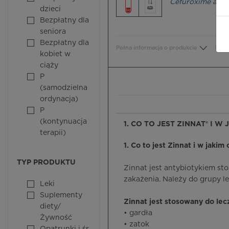
Cefuroxime axeti
dzieci
Bezpłatny dla
seniora
Bezpłatny dla
Pełna informacja o produkcie
Bezp
kobiet w
ciąży
P
(samodzielna
ordynacja)
P
(kontynuacja
1. CO TO JEST ZINNAT® I W
terapii)
1. Co to jest Zinnat i w jakim 
TYP PRODUKTU
Zinnat jest antybiotykiem st
zakażenia. Należy do grupy 
Leki
Suplementy
Zinnat jest stosowany do lec
diety/
• gardła
Żywność
• zatok