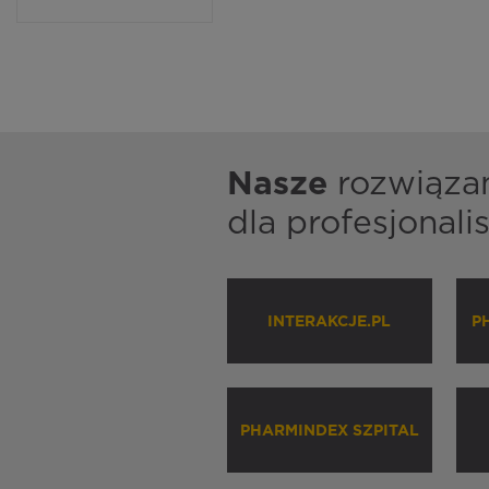
Nasze
rozwiąza
dla profesjonal
INTERAKCJE.PL
P
PHARMINDEX SZPITAL