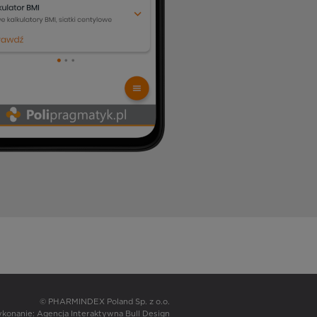
© PHARMINDEX Poland Sp. z o.o.
wykonanie:
Agencja Interaktywna Bull Design