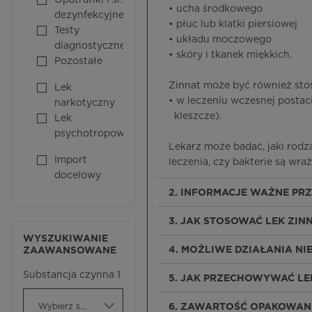
Opatrunki i śr.
• ucha środkowego
dezynfekcyjne
• płuc lub klatki piersiowej
Testy
• układu moczowego
diagnostyczne
• skóry i tkanek miękkich.
Pozostałe
Zinnat może być również st
Lek
• w leczeniu wczesnej postac
narkotyczny
kleszcze).
Lek
psychotropowy
Lekarz może badać, jaki rodza
Import
leczenia, czy bakterie są wraż
docelowy
2. INFORMACJE WAŻNE PR
3. JAK STOSOWAĆ LEK ZIN
WYSZUKIWANIE
4. MOŻLIWE DZIAŁANIA N
ZAAWANSOWANE
Substancja czynna 1
5. JAK PRZECHOWYWAĆ LE
Wybierz substancję czynną
6. ZAWARTOŚĆ OPAKOWANI