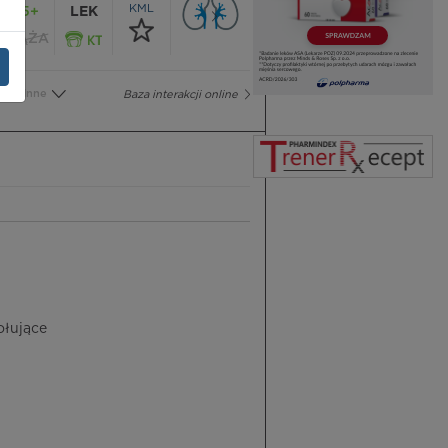
KML
65+
LEK
CIĄŻA
Inne
Baza interakcji online
ołujące