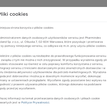
edzy o lekach
WISY PHARMINDEX
DATA LICENSING
SKLEP
Pliki cookies
iniejsza strona korzysta z plików cookies
Pharmindex
dministratorem danych osobowych użytkowników serwisu jest Pharmindex
oland Sp. z o.o., ul. Olkuska 7, 02-604 Warszawa, które pozyskuje i przetwarza
lider wiedzy o lekach
rzy pomocy niniejszego serwisu, co odbywa się m.in. przy użyciu plików cookies.
iektóre z plików cookies są niezbędne do prawidłowego funkcjonowania serwisu 
ę lub substancję czynną
 związku z tym nie można z nich zrezygnować. W przypadku wyrażenia zgody pli
ookies stosowane są również w celu poprawy komfortu korzystania z serwisu,
ntegracji serwisu z treściami dostarczanymi przez zewnętrznych dostawców i w
elu śledzenia aktywności użytkowników dla potrzeb marketingowych. Wyrażona
goda jest dobrowolna i można ją w dowolnym momencie wycofać, dokonując
miany w ustawieniach przeglądarki. Wycofanie zgody pozostanie bez wpływu na
godność z prawem używania plików cookies, którego dokonano na podstawie
gody przed jej wycofaniem.
ięcej informacji na temat przetwarzania danych osobowych i plikach cookie
Postać:
granulat do sporz. zaw.
awartych jest w
Polityce Prywatności
.
doustnej