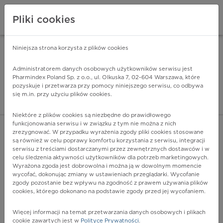
Pliki cookies
Niniejsza strona korzysta z plików cookies
Pharmindex Mobile
INSTALUJ
ZA DARMO - w Google Play
Administratorem danych osobowych użytkowników serwisu jest
Pharmindex Poland Sp. z o.o., ul. Olkuska 7, 02-604 Warszawa, które
pozyskuje i przetwarza przy pomocy niniejszego serwisu, co odbywa
Pharmindex - lider wi
się m.in. przy użyciu plików cookies.
ZALOGUJ SIĘ
ZAREJESTRUJ SIĘ
Niektóre z plików cookies są niezbędne do prawidłowego
funkcjonowania serwisu i w związku z tym nie można z nich
zrezygnować. W przypadku wyrażenia zgody pliki cookies stosowane
są również w celu poprawy komfortu korzystania z serwisu, integracji
serwisu z treściami dostarczanymi przez zewnętrznych dostawców i w
celu śledzenia aktywności użytkowników dla potrzeb marketingowych.
POKAŻ FILTRY
Wyrażona zgoda jest dobrowolna i można ją w dowolnym momencie
wycofać, dokonując zmiany w ustawieniach przeglądarki. Wycofanie
zgody pozostanie bez wpływu na zgodność z prawem używania plików
Pharmindex
cookies, którego dokonano na podstawie zgody przed jej wycofaniem.
lider wiedzy o lekach
Więcej informacji na temat przetwarzania danych osobowych i plikach
cookie zawartych jest w
Polityce Prywatności
.