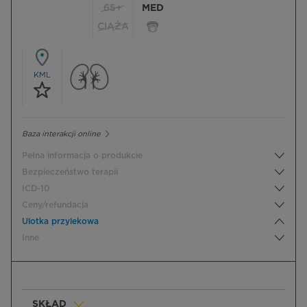
65+
MED
CIĄŻA
KML
Baza interakcji online
Pełna informacja o produkcie
Bezpieczeństwo terapii
ICD-10
Ceny/refundacja
Ulotka przylekowa
Inne
SKŁAD