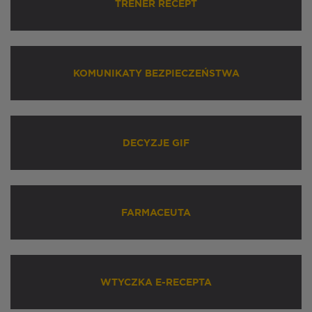
TRENER RECEPT
KOMUNIKATY BEZPIECZEŃSTWA
DECYZJE GIF
FARMACEUTA
WTYCZKA E-RECEPTA