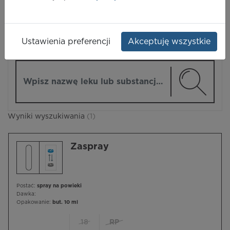
LEKI
Ustawienia preferencji
Akceptuję wszystkie
ZMIEŃ MODUŁ
Wpisz nazwę lub substancję czynną
Wyniki wyszukiwania
(1)
Zaspray
Postać:
spray na powieki
Dawka:
Opakowanie:
but. 10 ml
18
RP