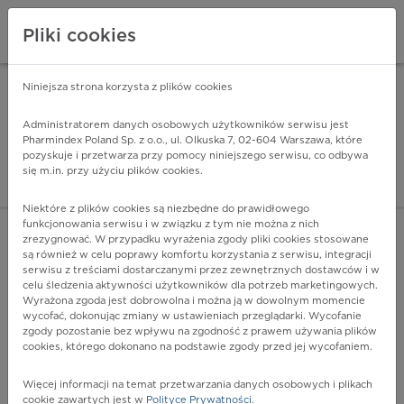
Pliki cookies
Niniejsza strona korzysta z plików cookies
Pharmindex Mobile
INSTALUJ
ZA DARMO - w Google Play
Administratorem danych osobowych użytkowników serwisu jest
Pharmindex Poland Sp. z o.o., ul. Olkuska 7, 02-604 Warszawa, które
pozyskuje i przetwarza przy pomocy niniejszego serwisu, co odbywa
Pharmindex - lider wi
się m.in. przy użyciu plików cookies.
ZALOGUJ SIĘ
ZAREJESTRUJ SIĘ
Niektóre z plików cookies są niezbędne do prawidłowego
funkcjonowania serwisu i w związku z tym nie można z nich
zrezygnować. W przypadku wyrażenia zgody pliki cookies stosowane
są również w celu poprawy komfortu korzystania z serwisu, integracji
serwisu z treściami dostarczanymi przez zewnętrznych dostawców i w
celu śledzenia aktywności użytkowników dla potrzeb marketingowych.
POKAŻ FILTRY
Wyrażona zgoda jest dobrowolna i można ją w dowolnym momencie
wycofać, dokonując zmiany w ustawieniach przeglądarki. Wycofanie
zgody pozostanie bez wpływu na zgodność z prawem używania plików
Pharmindex
cookies, którego dokonano na podstawie zgody przed jej wycofaniem.
lider wiedzy o lekach
Więcej informacji na temat przetwarzania danych osobowych i plikach
cookie zawartych jest w
Polityce Prywatności
.