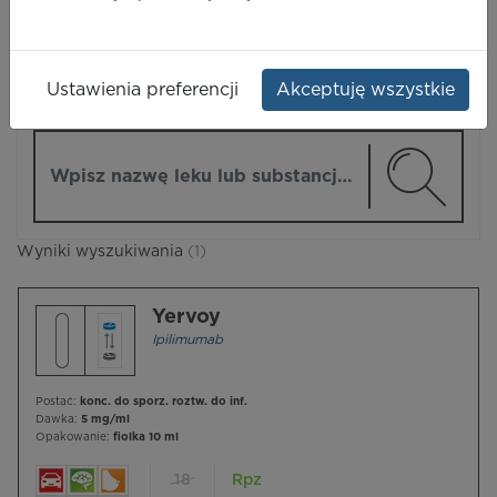
LEKI
Ustawienia preferencji
Akceptuję wszystkie
ZMIEŃ MODUŁ
Wpisz nazwę lub substancję czynną
Wyniki wyszukiwania
(1)
Yervoy
Ipilimumab
Postać:
konc. do sporz. roztw. do inf.
Dawka:
5 mg/ml
Opakowanie:
fiolka 10 ml
18
Rpz