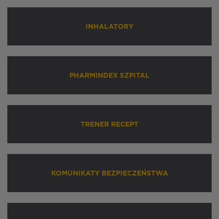
INHALATORY
PHARMINDEX SZPITAL
TRENER RECEPT
KOMUNIKATY BEZPIECZEŃSTWA