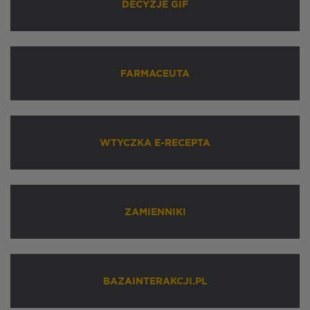
DECYZJE GIF
FARMACEUTA
WTYCZKA E-RECEPTA
ZAMIENNIKI
BAZAINTERAKCJI.PL