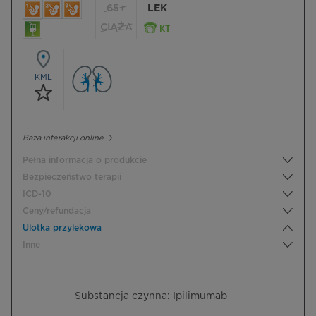
65+
LEK
CIĄŻA
KML
Baza interakcji online
Pełna informacja o produkcie
Bezpieczeństwo terapii
ICD-10
Ceny/refundacja
Ulotka przylekowa
Inne
Substancja czynna: Ipilimumab