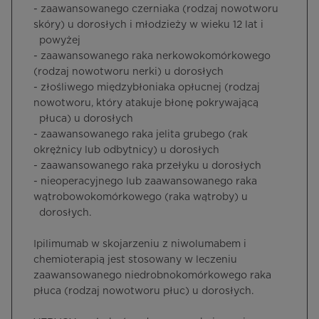
- zaawansowanego czerniaka (rodzaj nowotworu
skóry) u dorosłych i młodzieży w wieku 12 lat i
powyżej
- zaawansowanego raka nerkowokomórkowego
(rodzaj nowotworu nerki) u dorosłych
- złośliwego międzybłoniaka opłucnej (rodzaj
nowotworu, który atakuje błonę pokrywającą
płuca) u dorosłych
- zaawansowanego raka jelita grubego (rak
okrężnicy lub odbytnicy) u dorosłych
- zaawansowanego raka przełyku u dorosłych
- nieoperacyjnego lub zaawansowanego raka
wątrobowokomórkowego (raka wątroby) u
dorosłych.
Ipilimumab w skojarzeniu z niwolumabem i
chemioterapią jest stosowany w leczeniu
zaawansowanego niedrobnokomórkowego raka
płuca (rodzaj nowotworu płuc) u dorosłych.